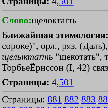
Страницы:
4,
501
Слово:
щелоктаґть
Ближайшая этимология
сороке)", орл., ряз. (Даль)
щелыктаґть
"щекотать", т
ТорбьеЁрнссон (I, 42) свя
Страницы:
4,
501
Страницы:
881
882
883
88