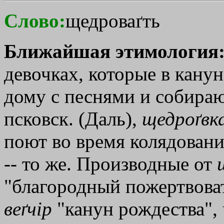
Слово:
щедроваґть
Ближайшая этимология
девочках, которые в канун
дому с песнями и собирают
псковск. (Даль),
щедроґвк
поют во время колядовани
-- то же. Производные от
"благородный пожертвоват
веґчiр
"канун рождества", 