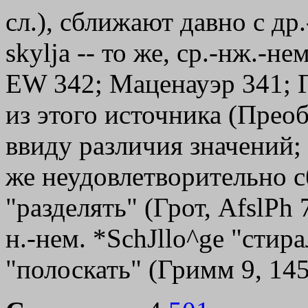
сл.), сближают давно с др.
skylja -- то же, ср.-нж.-не
ЕW 342; Маценауэр 341; Г
из этого источника (Преоб
ввиду различия значений; 
же неудовлетворительно сб
"разделять" (Грот, AfslPh 7
н.-нем. *SchЈllo^ge "стир
"полоскать" (Гримм 9, 145