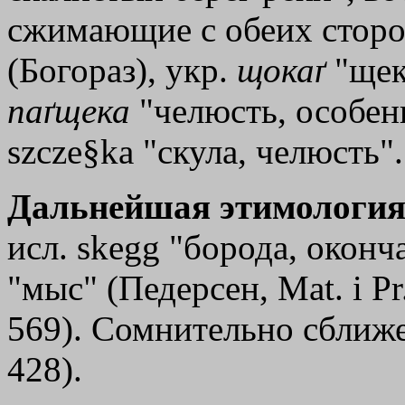
сжимающие с обеих сторон
(Богораз), укр.
щокаґ
"щек
паґщека
"челюсть, особенн
szcze§ka "скула, челюсть".
Дальнейшая этимология
исл. skegg "борода, оконча
"мыс" (Педерсен, Маt. i Рr
569). Сомнительно сближ
428).