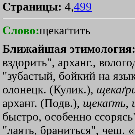
Страницы:
4,
499
Слово:
щекаґтить
Ближайшая этимология
вздорить", арханг., волого
"зубастый, бойкий на язык
олонецк. (Кулик.),
щекаґр
арханг. (Подв.),
щекаґть
,
быстро, особенно ссорясь"
"лаять, браниться", чеш. «