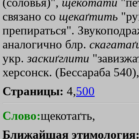
(соловья)",
щекотати
"пе
связано со
щекаґтить
"ру
препираться". Звукоподр
аналогично блр.
скагатаґ
укр.
заскиґглити
"завизжат
херсонск. (Бессараба 540)
Страницы:
4,
500
Слово:
щекотаґть,
Ближайшая этимология