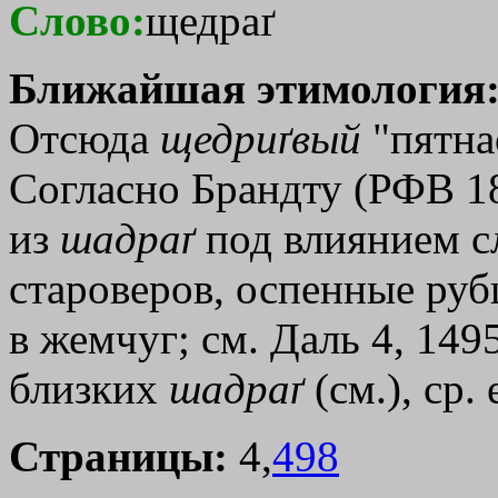
Слово:
щедраґ
Ближайшая этимология
Отсюда
щедриґвый
"пятна
Согласно Брандту (РФВ 18
из
шадраґ
под влиянием с
староверов, оспенные руб
в жемчуг; см. Даль 4, 14
близких
шадраґ
(см.), ср
Страницы:
4,
498