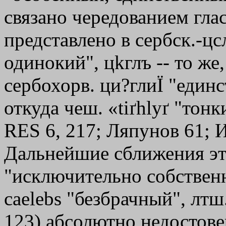
связано чередованием гла
представлено в сербск.-цс
одинокий", ц
kглъ
-- то же,
сербохорв. ци?глиЇ "един
откуда чеш. «tiґhlyґ "тонк
RЕS 6, 217; Ляпунов 61; 
Дальнейшие сближения эти
"исключительно собственн
саеlеbs "безбрачный", лтш.
123) абсолютно недостовер