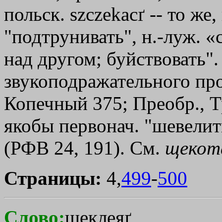
польск. szczekacґ -- то же,
"подтрунивать", н.-луж. «
над другом; буйствовать"
звукоподражательного про
Копечный 375; Преобр., Тр
якобы первонач. "шевелит
(РФВ 24, 191). См.
щекот
Страницы:
4,
499
-
500
Слово:
щеклеяґ