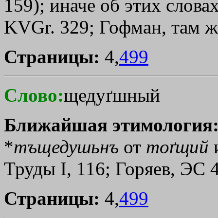
159); иначе об этих слова
KVGr. 329; Гофман, там ж
Страницы:
4,
499
Слово:
щедуґшный
Ближайшая этимология
*
тъщедушьнъ
от
тоґщий
Труды I, 116; Горяев, ЭС 
Страницы:
4,
499