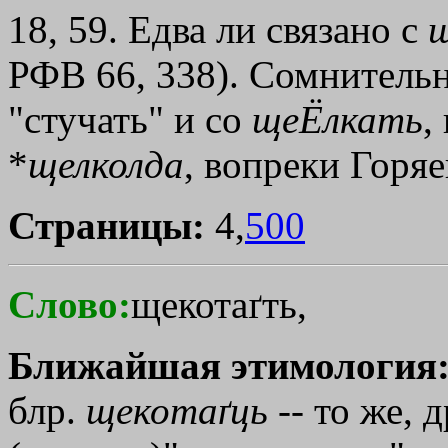
18, 59. Едва ли связано с
щ
РФВ 66, 338). Сомнительно
"стучать" и со
щеЁлкать
,
*
щелколда
, вопреки Горяе
Страницы:
4,
500
Слово:
щекотаґть,
Ближайшая этимология
блр.
щекотаґць
-- то же, 