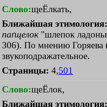
Слово:
щеЁлкать,
Ближайшая этимология
паґщелок
"шлепок ладонью
306). По мнению Горяева (
звукоподражательное.
Страницы:
4,
501
Слово:
щеЁлок,
Ближайшая этимология