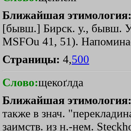
Ближайшая этимология
[бывш.] Бирск. у., бывш. 
МSFОu 41, 51). Напомина
Страницы:
4,
500
Слово:
щекоґлда
Ближайшая этимология
также в знач. "перекладин
заимств. из н.-нем. Steckh