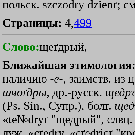
польск. szczodry dzienґ; с
Страницы:
4,
499
Слово:
щеґдрый,
Ближайшая этимология
наличию -
е
-, заимств. из 
шчоґдры
, др.-русск.
щедр
(Рs. Sin., Супр.), болг.
щед
«te№dryґ "щедрый", слвц. «
луж. «cґedry, «cґedricґ "к