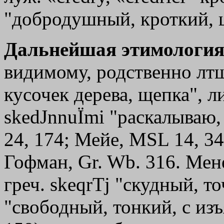
"добродушный, кроткий, 
Дальнейшая этимология
видимому, родственно лт
кусочек дерева, щепка", ли
skedЈnnu
Ї
mi
"раскалываю, 
24, 174; Мейе, МSL 14, 34
Гофман, Gr. Wb. 316. Мен
греч.
skeqrТj
"скудный, точн
"свободный, тонкий, с изъ