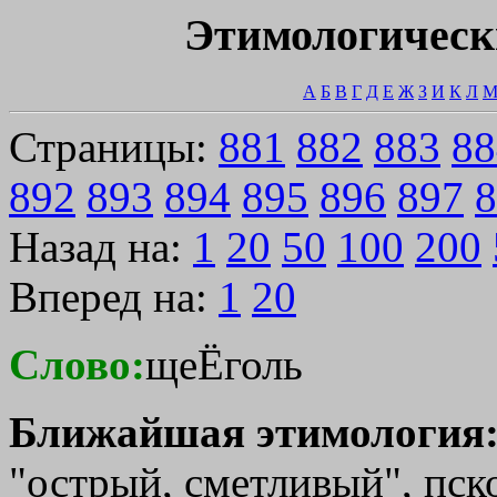
Этимологическ
А
Б
В
Г
Д
Е
Ж
З
И
К
Л
Страницы:
881
882
883
88
892
893
894
895
896
897
8
Назад на:
1
20
50
100
200
Вперед на:
1
20
Слово:
щеЁголь
Ближайшая этимология
"острый, сметливый", псков