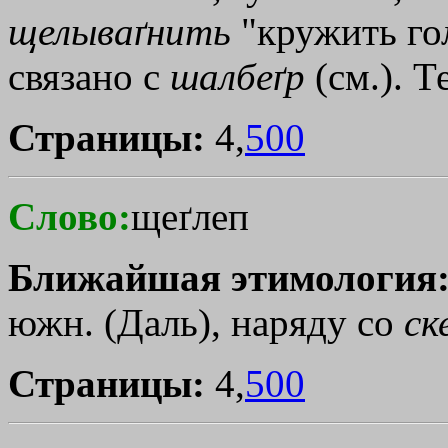
щелываґнить
"кружить го
связано с
шалбеґр
(см.). Т
Страницы:
4,
500
Слово:
щеґлеп
Ближайшая этимология
южн. (Даль), наряду со
ск
Страницы:
4,
500