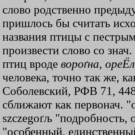
слово родственно предыду
пришлось бы считать исх
названия птицы с пестры
произвести слово со знач.
птиц вроде
вороґна
,
ореЁл
человека, точно так же, к
Соболевский, РФВ 71, 448
сближают как первонач. "о
szczegoґљ "подробность, о
"особенный, единственный