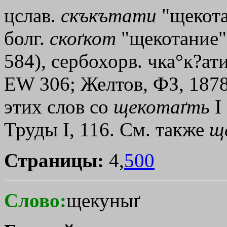
цслав.
скъкътати
"щекота
болг.
скоґкот
"щекотание"
584), сербохорв. чка°к?ати
ЕW 306; Желтов, ФЗ, 1878,
этих слов со
щекотаґть
I
Труды I, 116. См. также
щ
Страницы:
4,
500
Слово:
щекуныґ