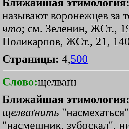
Ближайшая этимология
называют воронежцев за т
что
; см. Зеленин, ЖСт., 19
Поликарпов, ЖСт., 21, 140
Страницы:
4,
500
Слово:
щелваґн
Ближайшая этимология
щелваґнить
"насмехаться",
"насмешник, зубоскал", ни