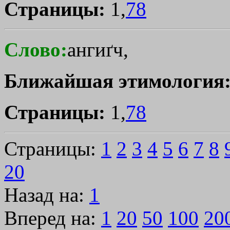
Страницы:
1,
78
Слово:
ангиґч,
Ближайшая этимология
Страницы:
1,
78
Страницы:
1
2
3
4
5
6
7
8
20
Назад на:
1
Вперед на:
1
20
50
100
20