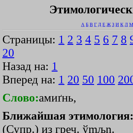
Этимологическ
А
Б
В
Г
Д
Е
Ж
З
И
К
Л
Страницы:
1
2
3
4
5
6
7
8
20
Назад на:
1
Вперед на:
1
20
50
100
20
Слово:
амиґнь,
Ближайшая этимология
(Супр.) из греч.
ўmљn
.