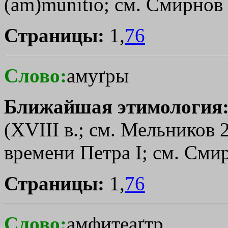
(am)munitio; см. Смирнов 
Страницы:
1,
76
Слово:
амуґры
Ближайшая этимология
(XVIII в.; см. Мельников 2
времени Петра I; см. Смир
Страницы:
1,
76
Слово:
амфитеаґтр,