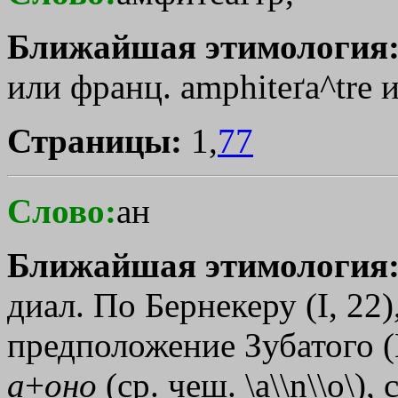
Ближайшая этимология
или франц. amphiteґa^tre 
Страницы:
1,
77
Слово:
ан
Ближайшая этимология
диал. По Бернекеру (I, 22)
предположение Зубатого (L
а
+
оно
(ср. чеш. \a\\n\\o\)