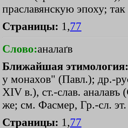
праславянскую эпоху; так 
Страницы:
1,
77
Слово:
аналаґв
Ближайшая этимология
у монахов" (Павл.); др.-р
XIV в.), ст.-слав. аналавъ 
же; см. Фасмер, Гр.-сл. эт
Страницы:
1,
77