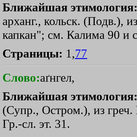
Ближайшая этимология
арханг., кольск. (Подв.), 
капкан"; см. Калима 90 и с
Страницы:
1,
77
Слово:
аґнгел,
Ближайшая этимология
(Супр., Остром.), из греч.
Гр.-сл. эт. 31.