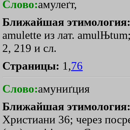
Слово:
амулеґт,
Ближайшая этимология
amulette из лат. amulЊtum
2, 219 и сл.
Страницы:
1,
76
Слово:
амуниґция
Ближайшая этимология
Христиани 36; через посре