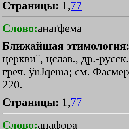
Страницы:
1,
77
Слово:
анаґфема
Ближайшая этимология
церкви", цслав., др.-русск
греч.
ўnЈqema
; см. Фасмер
220.
Страницы:
1,
77
Слово:
анафора