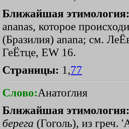
Ближайшая этимология
ananas, которое происходи
(Бразилия) anana; см. ЛеЁв
ГеЁтце, EW 16.
Страницы:
1,
77
Слово:
Анатоґлия
Ближайшая этимология
берега
(Гоголь), из греч. '
A