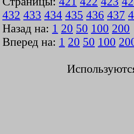
Страницы:
421
422
423
42
432
433
434
435
436
437
4
Назад на:
1
20
50
100
200
Вперед на:
1
20
50
100
20
Используютс