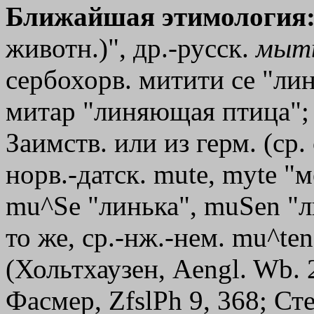
Ближайшая этимология
животн.)", др.-русск.
мыт
сербохорв. митити се "линя
митар "линяющая птица"; 
Заимств. или из герм. (ср.
норв.-датск. mute, myte "м
mu^Ѕе "линька", muЅen "ли
то же, ср.-нж.-нем. mu^ten
(Хольтхаузен, Aengl. Wb. 
Фасмер, ZfslPh 9, 368; Сте