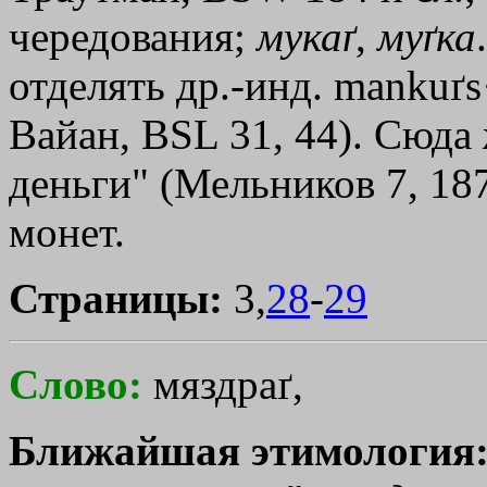
чередования;
мукаґ
,
муґка
отделять др.-инд. mankuґs
Вайан, ВSL 31, 44). Сюда
деньги" (Мельников 7, 18
монет.
Страницы:
3,
28
-
29
Слово:
мяздраґ,
Ближайшая этимология