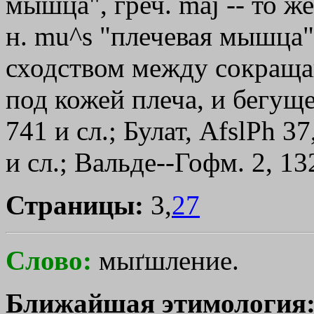
мышца", греч.
mаj
-- то ж
н. mu^s "плечевая мышца"
сходством между сокращ
под кожей плеча, и бегущ
741 и сл.; Булат, AfslPh 3
и сл.; Вальде--Гофм. 2, 13
Страницы:
3,
27
Слово:
мыґшление.
Ближайшая этимология