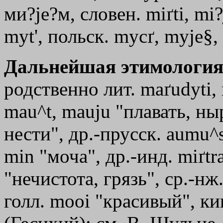
ми?jе?м, словен. miґti, mi?
mуt
'
, польск. mycґ, myje§,
Дальнейшая этимология
родственно лит. maґudyti,
mau^t, mauju "плавать, ны
нести", др.-прусск. aumu^s
mіn "моча", др.-инд. mіґtr
"нечистота, грязь", ср.-н
голл. mооi "красивый", ки