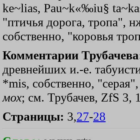
ke~lias, Pau~k«‰iu§ ta~ka
"птичья дорога, тропа", нж
собственно, "коровья троп
Комментарии Трубачева
древнейших и.-е. табуист
*mіs, собственно, "серая"
мох
; см. Трубачев, ZfS 3, 
Страницы:
3,
27
-
28