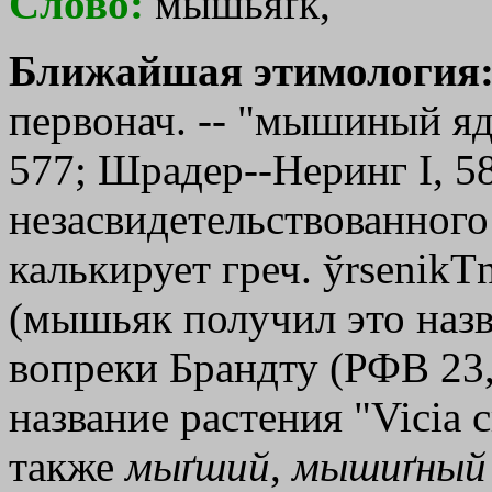
Слово:
мышьяґк,
Ближайшая этимология
первонач. -- "мышиный яд"
577; Шрадер--Неринг I, 5
незасвидетельствованного
калькирует греч.
ўrsenikТ
(мышьяк получил это назва
вопреки Брандту (РФВ 23, 
название растения "Vicia с
также
мыґший
,
мышиґный