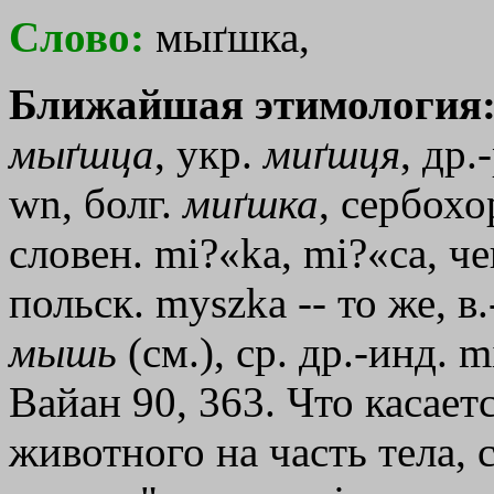
Слово:
мыґшка,
Ближайшая этимология
мыґшца
, укр.
миґшця
, др.
wn
, болг.
миґшка
, сербох
словен. mi?«ka, mi?«са, че
польск. myszka -- то же, 
мышь
(см.), ср. др.-инд. 
Вайан 90, 363. Что касает
животного на часть тела, с