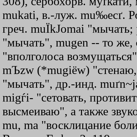
308), сербохорв. муґкати, 
mukati, в.-луж. mu‰ecґ. Р
греч.
mu
Ї
kЈomai
"мычать; 
"мычать", mugen -- то же,
"вполголоса возмущаться"
mЪzw
(*
mugi
ё
w
) "стенаю,
"мычать", др.-инд. muґn~jat
mіgѓi- "сетовать, противит
высмеиваю", а также звуко
mu
,
mа
"восклицание боли"