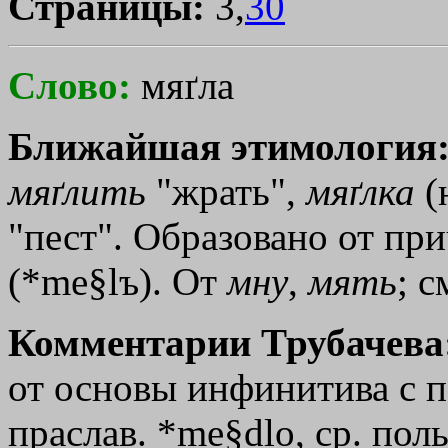
Страницы:
3,
30
Слово:
мяґла
Ближайшая этимология
мяґлить
"жрать",
мяґлка
(
"пест". Образовано от при
(*me§lъ). От
мну
,
мять
; с
Комментарии Трубачева
от основы инфинитива с по
праслав. *me§dlo, ср. поль