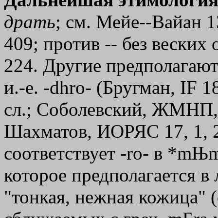
драть
; см. Мейе--Вайан 1
409; против -- без веских
224. Другие предполагаю
и.-е. -dhro- (Бругман, IF 18
сл.; Соболевский, ЖМНП, 1
Шахматов, ИОРЯС 17, 1, 
соответствует -rо- в *mЊm
которое предполагается в
"тонкая, нежная кожица" (с