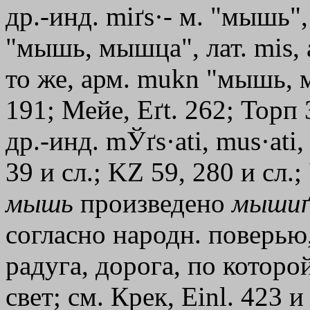
др.-инд. mіґs·- м. "мышь",
"мышь, мышца", лат. mіs, а
то же, арм. mukn "мышь,
191; Мейе, Eґt. 262; Тор
др.-инд. mЎґs·ati, mus·ati
39 и сл.; KZ 59, 280 и сл.
мышь
произведено
мышиґ
согласно народн. поверью,
радуга, дорога, по которо
свет; см. Крек, Einl. 423 