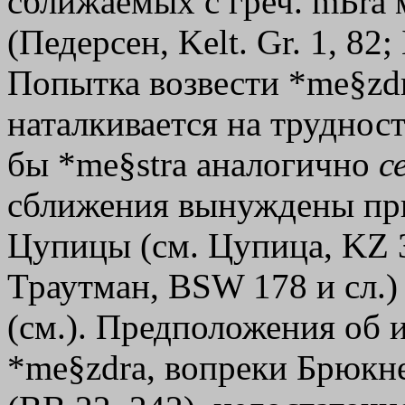
сближаемых с греч.
mБra
м
(Педерсен, Kelt. Gr. 1, 82;
Попытка возвести *me§zdr
наталкивается на трудност
бы *me§strа аналогично
с
сближения вынуждены при
Цупицы (см. Цупица, KZ 37
Траутман, ВSW 178 и сл.)
(см.). Предположения об
*me§zdra, вопреки Брюкне