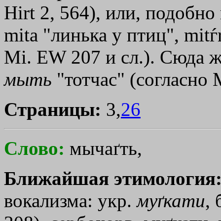
Hirt 2, 564), или, подобно
mіtа "линька у птиц", mіtѓ
Мi. ЕW 207 и сл.). Сюда ж
мыть
"тотчас" (согласно 
Страницы:
3,
26
Слово:
мычаґть,
Ближайшая этимология
вокализма: укр.
муґкати
, 