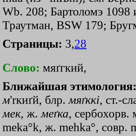
Wb. 208; Бартоломэ 1098 и 
Траутман, ВSW 179; Бругма
Страницы:
3,
28
Слово:
мяґгкий,
Ближайшая этимология
м
'rки
ґй, блр.
мяґккi
, ст.-сл
мек
, ж.
меґка
, сербохорв. 
meka°k, ж. mehka°, совр. 