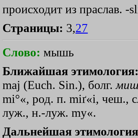
происходит из праслав. -sl
Страницы:
3,
27
Слово:
мышь
Ближайшая этимология
mаj
(Еuсh. Sin.), болг.
ми
mi°«, род. п. miґ«i, чеш., 
луж., н.-луж. mу«.
Дальнейшая этимология