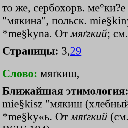
то же, сербохорв. ме°ки?е
"мякина", польск. mie§kin
*me§kyna. От
мяґгкий
; см
Страницы:
3,
29
Слово:
мяґкиш,
Ближайшая этимология
mie§kisz "мякиш (хлебный)
*me§ky«ь. От
мяґгкий
(см.