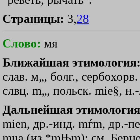
Страницы:
3,
28
Слово:
мя
Ближайшая этимология
слав. м
„
, болг., сербохорв
слвц. m„, польск. mie§, н.
Дальнейшая этимология
mien, др.-инд. mѓm, др.-пе
muа (из *mЊm); см. Бернек