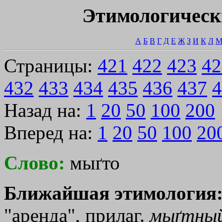
Этимологическ
А
Б
В
Г
Д
Е
Ж
З
И
К
Л
Страницы:
421
422
423
42
432
433
434
435
436
437
4
Назад на:
1
20
50
100
200
Вперед на:
1
20
50
100
20
Слово:
мыґто
Ближайшая этимология
"аренда", прилаг.
мыґтны