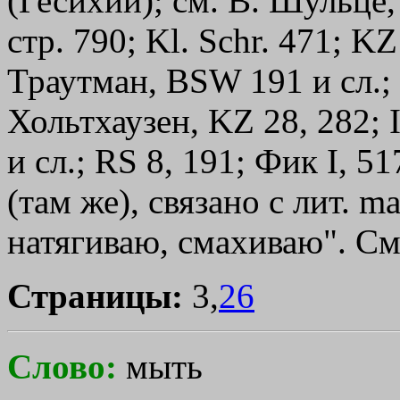
(Гесихий); см. В. Шульце, 
стр. 790; Kl. Schr. 471; KZ
Траутман, ВSW 191 и сл.; А
Хольтхаузен, KZ 28, 282; 
и сл.; RS 8, 191; Фик I, 5
(там же), связано с лит. m
натягиваю, смахиваю". С
Страницы:
3,
26
Слово:
мыть