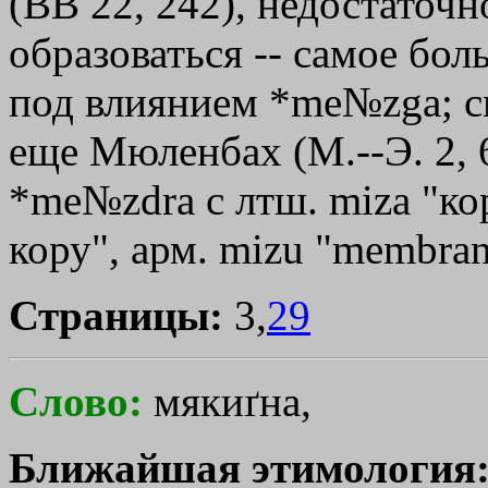
(ВВ 22, 242), недостаточн
образоваться -- самое бол
под влиянием *me№zga; см
еще Мюленбах (М.--Э. 2, 
*me№zdrа с лтш. mizа "кор
кору", арм. mizu "membran
Страницы:
3,
29
Слово:
мякиґна,
Ближайшая этимология