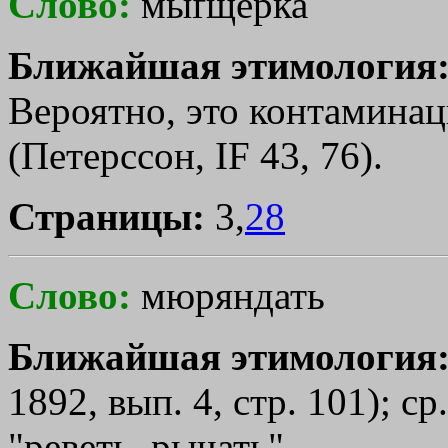
Слово:
мыґщерка
Ближайшая этимология
Вероятно, это контамина
(Петерссон, IF 43, 76).
Страницы:
3,
28
Слово:
мюряндать
Ближайшая этимология
1892, вып. 4, стр. 101); ср
"реветь, рычать".