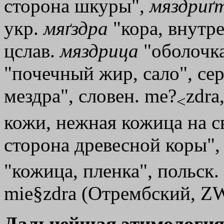
сторона шкуры",
мяздриґ
укр.
мяґздра
"кора, внутре
цслав.
мяздрица
"оболочка
"почечный жир, сало", сер
мездра", словен. me?
zdra
<
кожи, нежная кожица на с
сторона древесной коры",
"кожица, пленка", польск. 
mie§zdrа (Отрембский, ZW 
Дальнейшая этимология