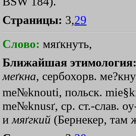
ВSW 184).
Страницы:
3,
29
Слово:
мяґкнуть,
Ближайшая этимология
меґкна
, сербохорв. ме?кну
me№knouti, польск. mie§kn
me№knusґ, ср. ст.-слав. оу
и
мяґгкий
(Бернекер, там ж