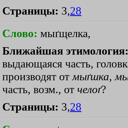
Страницы:
3,
28
Слово:
мыґщелка,
Ближайшая этимология
выдающаяся часть, головк
производят от
мыґшка
,
м
часть, возм., от
челоґ
?
Страницы:
3,
28