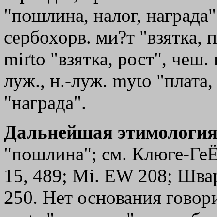
"пошлина, налог, награда"
сербохорв. ми?т "взятка, п
miґtо "взятка, рост", чеш. 
луж., н.-луж. myto "плата, 
"награда".
Дальнейшая этимология
"пошлина"; см. Клюге-ГеЁт
15, 489; Мi. ЕW 208; Шва
250. Нет основания говор