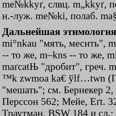
me№kkyґ, слвц. m„kkyґ, по
н.-луж. me№ki, полаб. ma§
Дальнейшая этимология
mi°nkau "мять, месить", m
-- то же, m–kns -- то же, m
maґcatЊ "дробит", греч.
m
™k
zwmoа
ka€
ўlf…twn
(Г
"мешать"; см. Бернекер 2, 4
Перссон 562; Мейе, Eґt. 3
Траутман, ВSW 184 и сл.;