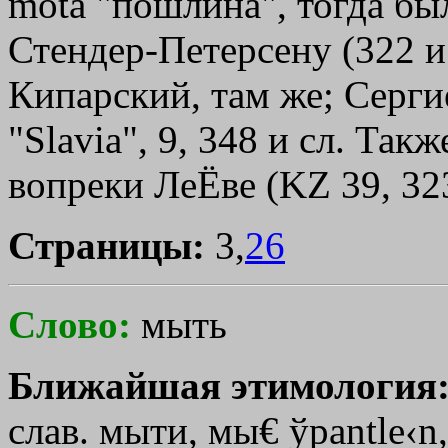
mota "пошлина", тогда бы
Стендер-Петерсену (322 и с
Кипарский, там же; Серги
"Slavia", 9, 348 и сл. Такж
вопреки ЛеЁве (KZ 39, 32
Страницы:
3,
26
Слово:
мыть
Ближайшая этимология
слав. мыти, мы
€
ўpantle‹n