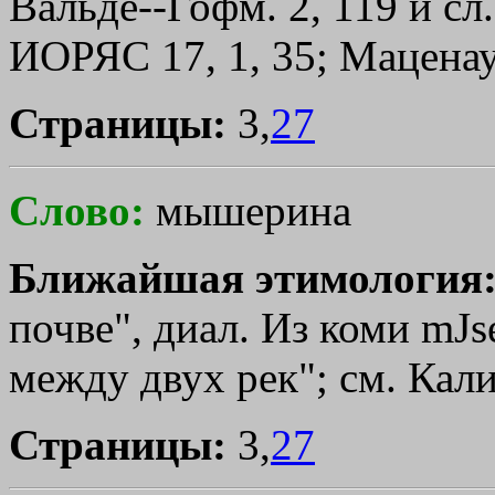
Вальде--Гофм. 2, 119 и сл
ИОРЯС 17, 1, 35; Маценауэ
Страницы:
3,
27
Слово:
мышерина
Ближайшая этимология
почве", диал. Из коми mЈs
между двух рек"; см. Кали
Страницы:
3,
27