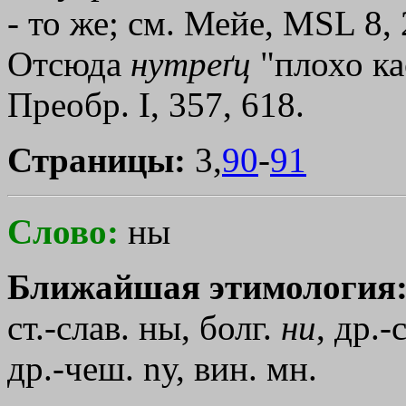
- то же; см. Мейе, МSL 8, 
Отсюда
нутреґц
"плохо ка
Преобр. I, 357, 618.
Страницы:
3,
90
-
91
Слово:
ны
Ближайшая этимология
ст.-слав. ны, болг.
ни
, др.-
др.-чеш. nу, вин. мн.