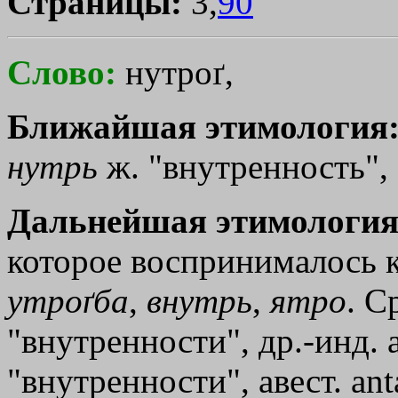
Страницы:
3,
90
Слово:
нутроґ,
Ближайшая этимология
нутрь
ж. "внутренность", 
Дальнейшая этимология
которое воспринималось к
утроґба
,
внутрь
,
ятро
. С
"внутренности", др.-инд. 
"внутренности", авест. аntа