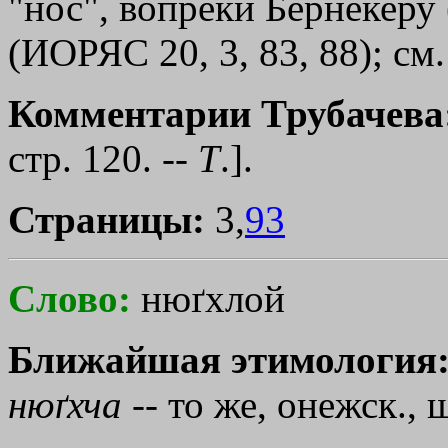
"нос", вопреки Бернекеру 
(ИОРЯС 20, 3, 83, 88); см.
Комментарии Трубачева
стр. 120. --
Т
.].
Страницы:
3,
93
Слово:
нюґхлой
Ближайшая этимология
нюґхча
-- то же, онежск., 