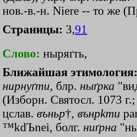
нов.-в.-н. Niere -- то же (П
Страницы:
3,
91
Слово:
ныряґть,
Ближайшая этимология
нирнуґти
, блр.
ныґрка
"вид
(Изборн. Святосл. 1073 г.
цслав.
въньр
†
,
вънр
kти
pa
™kdЪnei
, болг.
ниґрна
"ны