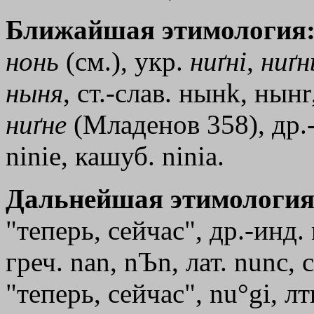
Ближайшая этимология
нонь
(см.), укр.
ниґнi
,
ниґн
ныня
, ст.-слав. нын
k
, нын
r
ниґне
(Младенов 358), др.-
ninie, кашуб. ninia.
Дальнейшая этимология
"теперь, сейчас", др.-инд. 
греч.
nаn
,
nЪn
, лат. nunc, 
"теперь, сейчас", nu°gi, лтш