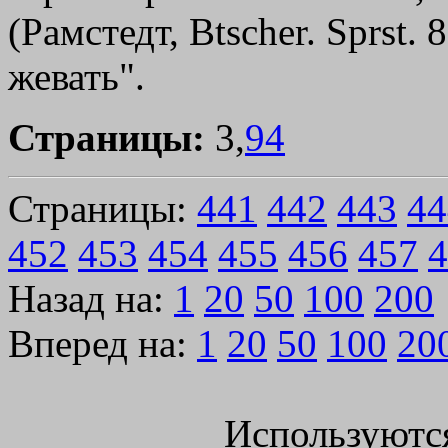
(Рамстедт, Btscher. Sprst.
жевать".
Страницы:
3,
94
Страницы:
441
442
443
44
452
453
454
455
456
457
4
Назад на:
1
20
50
100
200
Вперед на:
1
20
50
100
20
Используютс