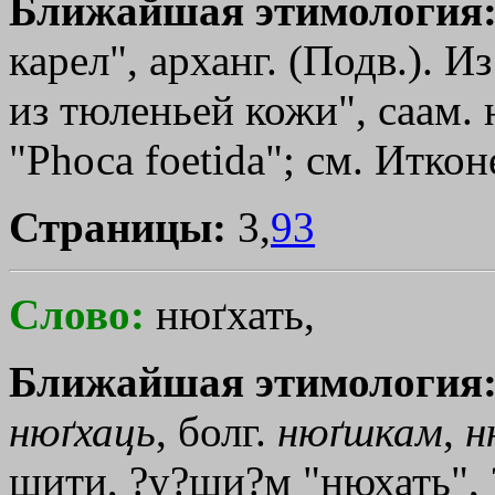
Ближайшая этимология
карел", арханг. (Подв.). И
из тюленьей кожи", саам. н
"Рhоса foetida"; см. Иткон
Страницы:
3,
93
Слово:
нюґхать,
Ближайшая этимология
нюґхаць
, болг.
нюґшкам
,
н
шити, ?у?ши?м "нюхать", 