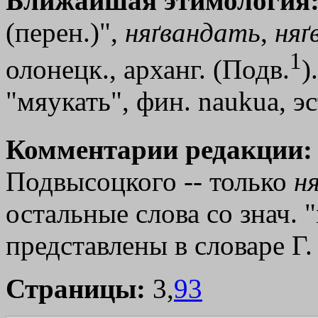
Ближайшая этимология
(перен.)",
няґвандать
,
ня
1
олонецк., арханг. (Подв.
)
"мяукать", фин. naukua, эс
Комментарии редакции:
Подвысоцкого -- только
н
остальные слова со знач. 
представлены в словаре Г.
Страницы:
3,
93