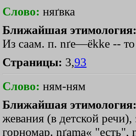
Слово:
няґвка
Ближайшая этимология
Из саам. п. nґe—ёkke -- то
Страницы:
3,
93
Слово:
ням-ням
Ближайшая этимология
жевания (в детской речи),
горномар. nґаmа« "есть", 