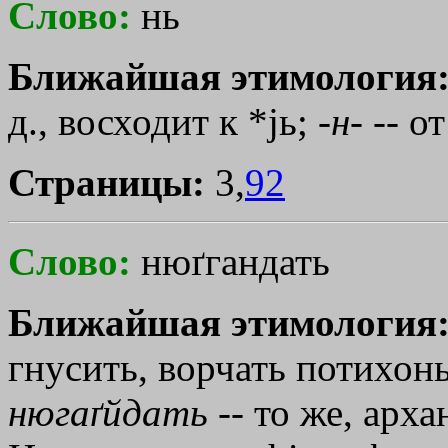
Слово:
нь
Ближайшая этимология
д., восходит к *jь; -
н
- -- 
Страницы:
3,
92
Слово:
нюґгандать
Ближайшая этимология
гнусить, ворчать потихонь
нюгаґйдать
-- то же, арха