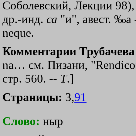
Соболевский, Лекции 98)
др.-инд.
са
"и", авест. ‰а 
neque.
Комментарии Трубачева
na…
см. Пизани, "Rendicon
стр. 560. --
Т
.]
Страницы:
3,
91
Слово:
ныр