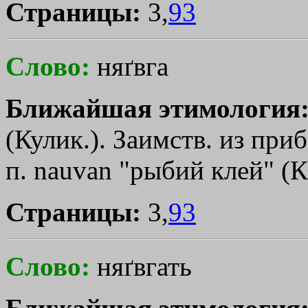
Страницы:
3,
93
Слово:
няґвга
Ближайшая этимология
(Кулик.). Заимств. из приб
п. nauvan "рыбий клей" (К
Страницы:
3,
93
Слово:
няґвгать