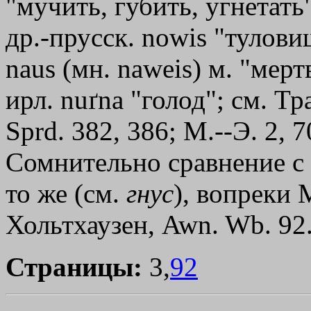
"мучить, губить, угнетать"
др.-прусск. nowis "туловищ
naus (мн. naweis) м. "мерт
ирл. nuґnа "голод"; см. Тр
Sprd. 382, 386; М.--Э. 2, 
Сомнительно сравнение с др
то же (см.
гнус
), вопреки 
Хольтхаузен, Awn. Wb. 92
Страницы:
3,
92