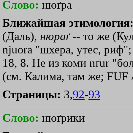
Слово:
нюґра
Ближайшая этимология
(Даль),
нюраґ
-- то же (Кул
njuora "шхера, утес, риф"
18, 8. Не из коми nґur "б
(см. Калима, там же; FUF A
Страницы:
3,
92
-
93
Слово:
нюґрики