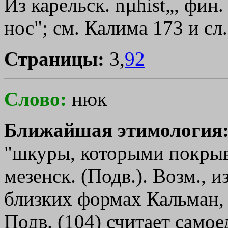
Из карельск. nµhist„, фин.
нос"; см. Калима 173 и сл.
Страницы:
3,
92
Слово:
нюк
Ближайшая этимология
"шкуры, которыми покрыв
мезенск. (Подв.). Возм., и
близких формах Кальман, А
Подв. (104) считает самое