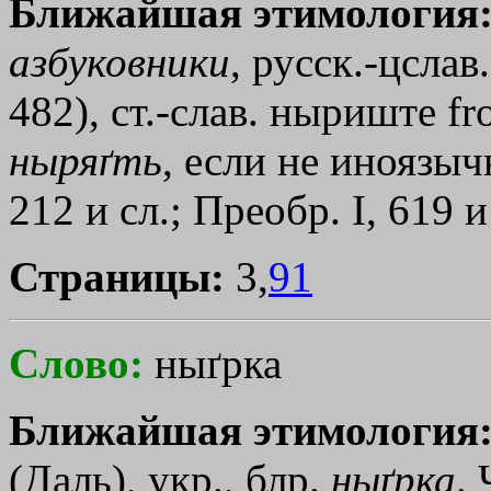
Ближайшая этимология
азбуковники
, русск.-цслав
482), ст.-слав. ныриште
fr
ныряґть
, если не иноязы
212 и сл.; Преобр. I, 619 и 
Страницы:
3,
91
Слово:
ныґрка
Ближайшая этимология
(Даль), укр., блр.
ныґрка
. 