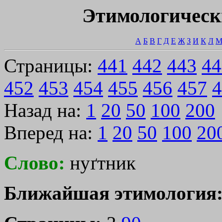
Этимологическ
А
Б
В
Г
Д
Е
Ж
З
И
К
Л
Страницы:
441
442
443
44
452
453
454
455
456
457
4
Назад на:
1
20
50
100
200
Вперед на:
1
20
50
100
20
Слово:
нуґтник
Ближайшая этимология