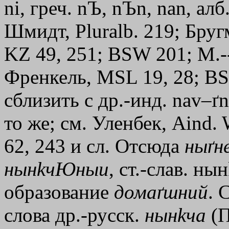
nі, греч.
nЪ
,
nЪn
,
nаn
, алб
Шмидт, Pluralb. 219; Бругм
KZ 49, 251; ВSW 201; М.-
Френкель, МSL 19, 28; ВS
сблизить с др.-инд. nav–ґn
то же; см. Уленбек, Aind.
62, 243 и сл. Отсюда
ныґн
нын
kчЮныи
, ст.-слав. нын
образование
домаґшний
. 
слова др.-русск.
нын
kча
(П