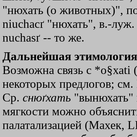
"нюхать (о животных)", п
niuchacґ "нюхать", в.-луж. 
nuchasґ -- то же.
Дальнейшая этимология
Возможна связь с *o§хаti 
некоторых предлогов; см. 
Ср.
снюґхать
"вынюхать" 
мягкости можно объяснит
палатализацией (Махек, LF