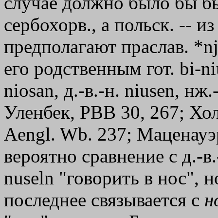
случае должно было бы бы
сербохорв., а польск. -- из
предполагают праслав. *nj
его родственным гот. bi-n
niosan, д.-в.-н. niusen, нж
Уленбек, РВВ 30, 267; Хол
Aengl. Wb. 237; Маценауэр
вероятно сравнение с д.-в.-
nuseln "говорить в нос", но
последнее связывается с
н