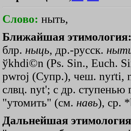
Слово:
ныть,
Ближайшая этимология
блр.
ныць
, др.-русск.
ныт
ўkhdi©n
(Рs. Sin., Еuсh. S
pwroj
(Супр.), чеш. nyґti, 
слвц. nуt
'
; с др. ступенью 
"утомить" (см.
навь
), ср. *
Дальнейшая этимология