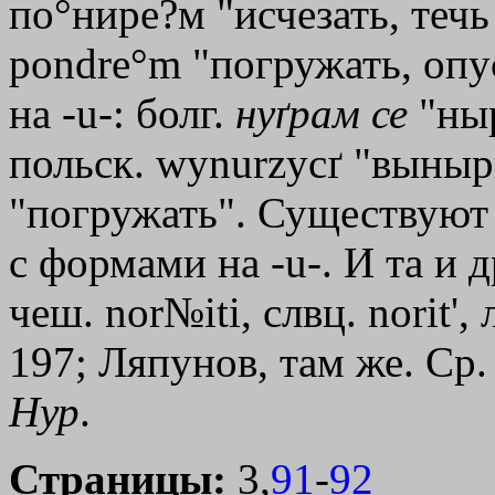
по°нире?м "исчезать, течь 
pondre°m "погружать, опус
на -u-: болг.
нуґрам
се
"ныр
польск. wynurzycґ "вынырн
"погружать". Существую
с формами на -u-. И та и 
чеш. nor№iti, слвц. nоrit
'
, 
197; Ляпунов, там же. Ср
Нур
.
Страницы:
3,
91
-
92