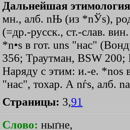
Дальнейшая этимология
мн., алб. nЊ (из *nЎs), род
(=др.-русск., ст.-слав. вин.
*n•s в гот. uns "нас" (Вон
356; Траутман, ВSW 200; В
Наряду с этим: и.-е. *nоs в
"нас", тохар. А nѓs, алб. nа
Страницы:
3,
91
Слово:
ныґне,