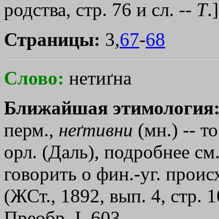
родства, стр. 76 и сл. --
Т
.]
Страницы:
3,
67
-
68
Слово:
нетиґна
Ближайшая этимология
перм.,
неґтивни
(мн.) -- т
орл. (Даль), подробнее см
говорить о фин.-уг. прои
(ЖСт., 1892, вып. 4, стр. 
Преобр. I, 603.