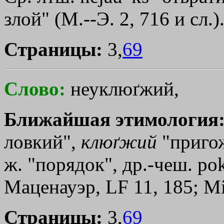
злой" (М.--Э. 2, 716 и сл.)
Страницы:
3,
69
Слово:
неуклюґжий,
Ближайшая этимология
ловкий",
клюґжий
"приго
ж. "порядок", др.-чеш. pok
Маценауэр, LF 11, 185; М
Страницы:
3,
69