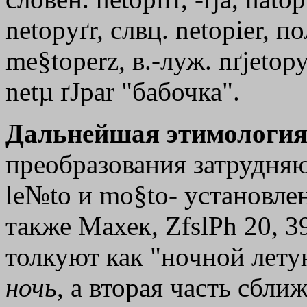
netopyґr, слвц. nеtорiеr, по
me§toperz, в.-луж. nґjеtору
netµ ґЈраr "бабочка".
Дальнейшая этимология
преобразования затрудняю
le№tо и mo§to- установле
также Махек, ZfslPh 20, 39
толкуют как "ночной летун
ночь
, а вторая часть сближ