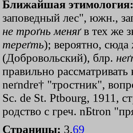
Ближайшая этимология
заповедный лес", южн., за
не
троґнь
меняґ
в тех же з
тереґть
); вероятно, сюда
(Добровольский), блр.
не
правильно рассматривать к
neґndre† "тростник", вопр
Sс. dе St. Ptbourg, 1911, 
родство с греч.
nБtron
"пря
Страницы:
3,
69