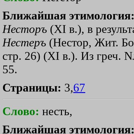
Ближайшая этимология
Несторъ
(ХI в.), в резуль
Нестеръ
(Нестор, Жит. Бо
стр. 26) (ХI в.). Из греч.
N
55.
Страницы:
3,
67
Слово:
несть,
Ближайшая этимология