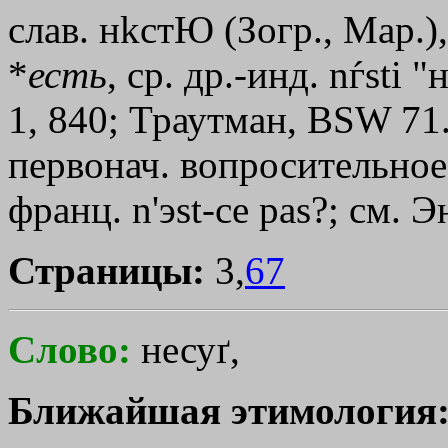
слав. н
kстЮ
(Зогр., Мар.), 
*
есть
, ср. др.-инд. nѓsti 
1, 840; Траутман, ВSW 71.
первонач. вопросительное 
франц. n
'э
st-се раs?; см. 
Страницы:
3,
67
Слово:
несуґ,
Ближайшая этимология