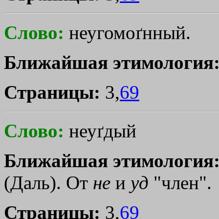
Слово:
неугомоґнный.
Ближайшая этимология
Страницы:
3,
69
Слово:
неуґдый
Ближайшая этимология
(Даль). От
не
и
уд
"член".
Страницы:
3,
69