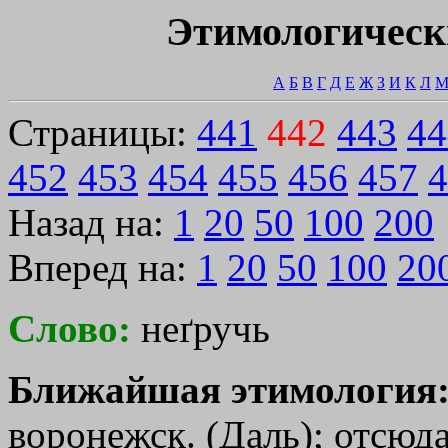
Этимологическ
А
Б
В
Г
Д
Е
Ж
З
И
К
Л
Страницы:
441
442
443
44
452
453
454
455
456
457
4
Назад на:
1
20
50
100
200
Вперед на:
1
20
50
100
20
Слово:
неґручь
Ближайшая этимология
воронежск. (Даль); отсюд