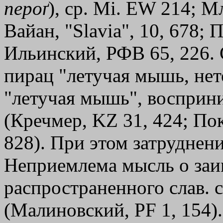
пероґ
), ср. Мi. ЕW 214; М
Вайан, "Slavia", 10, 678;
Ильинский, РФВ 65, 226. 
пирац "летучая мышь, нето
"летучая мышь", восприни
(Кречмер, KZ 31, 424; По
828). При этом затруднени
Неприемлема мысль о заи
распространенного слав. с
(Малиновский, РF 1, 154)