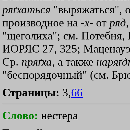
ряґхаться
"выряжаться", о
производное на -
х
- от
ряд
"щеголиха"; см. Потебня,
ИОРЯС 27, 325; Маценауэр,
Ср.
пряґха
, а также
наряґд
"беспорядочный" (см. Брю
Страницы:
3,
66
Слово:
нестера