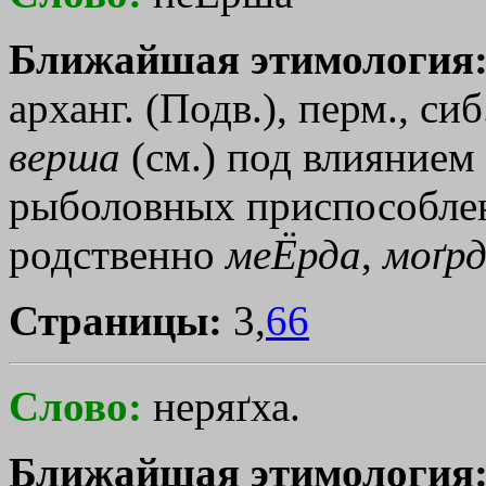
Ближайшая этимология
арханг. (Подв.), перм., си
верша
(см.) под влиянием
рыболовных приспособлен
родственно
меЁрда
,
моґр
Страницы:
3,
66
Слово:
неряґха.
Ближайшая этимология