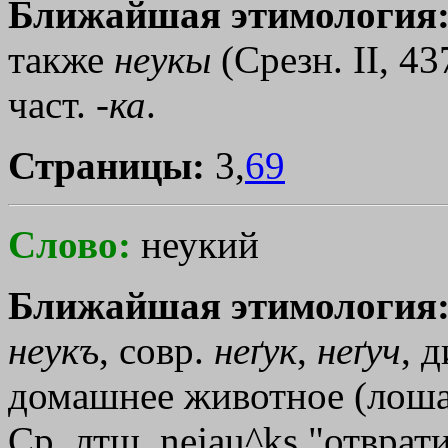
Ближайшая этимология
также
неукы
(Срезн. II, 43
част. -
ка
.
Страницы:
3,
69
Слово:
неукий
Ближайшая этимология
неукъ
, совр.
неґук
,
неґуч
, 
домашнее животное (лоша
Ср. лтш. nejau^ks "отвра