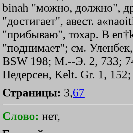
binah "можно, должно", др
"достигает", авест. а«nаоit
"прибываю", тохар. В en†k-
"поднимает"; см. Уленбек,
ВSW 198; М.--Э. 2, 733; 74
Педерсен, Kelt. Gr. 1, 152
Страницы:
3,
67
Слово:
нет,