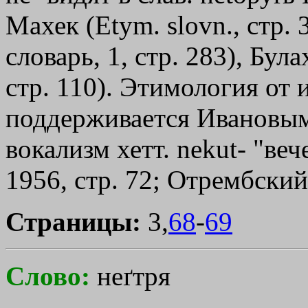
Махек (Еtуm. slovn., стр. 
словарь, 1, стр. 283), Бул
стр. 110). Этимология от и
поддерживается Ивановым (
вокализм хетт. nekut- "веч
1956, стр. 72; Отрембский,
Страницы:
3,
68
-
69
Слово:
неґтря