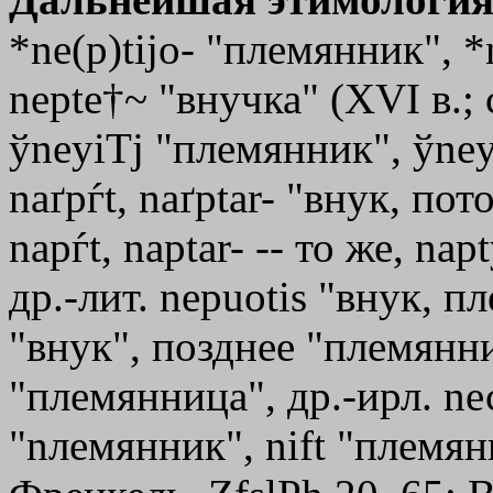
*ne(p)tijo- "племянник", *
nepte†~ "внучка" (ХVI в.; 
ўneyiТj
"племянник",
ўney
naґpѓt, naґptar- "внук, пот
nарѓt, nарtаr- -- то же, nа
др.-лит. nepuotis "внук, пл
"внук", позднее "племянник
"племянница", др.-ирл. nесh
"nлемянник", nift "племя