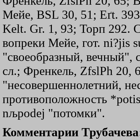
Френкель, ZfslPh 20, 65; В
Мейе, ВSL 30, 51; Eґt. 39
Kelt. Gr. 1, 93; Торп 292.
вопреки Мейе, гот. ni?jis
s
"своеобразный, вечный", с
сл.; Френкель, ZfslPh 20, 
"несовершеннолетний, не
противоположность *роtis
nљpodej
"потомки".
Комментарии Трубачева