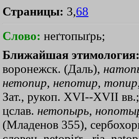
Страницы:
3,
68
Слово:
неґтопыґрь;
Ближайшая этимология
воронежск. (Даль),
натоп
нетопир
,
непотир
,
топир
Зат., рукоп. XVI--XVII вв.
цслав.
нетопырь
,
нопоты
(Младенов 355), сербохорв
словен. netopiґr, -rja, natop