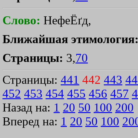
Слово:
НефеЁґд,
Ближайшая этимология
Страницы:
3,
70
Страницы:
441
442
443
44
452
453
454
455
456
457
4
Назад на:
1
20
50
100
200
Вперед на:
1
20
50
100
20