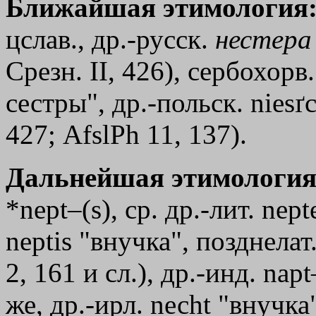
Ближайшая этимология
цслав., др.-русск.
нестера
Срезн. II, 426), сербохор
сестры", др.-польск. nies
427; AfslPh 11, 137).
Дальнейшая этимология
*nept–(s), ср. др.-лит. nep
neptis "внучка", позднела
2, 161 и сл.), др.-инд. napt
же, др.-ирл. nесht "внучка",