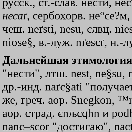
русск., ст.-слав. нести, нес
несаґ
, сербохорв. не°се?м, 
чеш. neґsti, nesu, слвц. niе
niose§, в.-луж. nґescґ, н.-л
Дальнейшая этимология
"нести", лтш. nest, ne§su, 
др.-инд. naґc§ati "получает,
же, греч. аор.
Ѕnegkon
,
™n
аор. страд.
єnљcqhn
и
pod
nаnс–sсоr "достигаю", nact