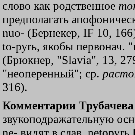
слово как родственное
то
предполагать апофоническу
nuo- (Бернекер, IF 10, 166
tо-руrь, якобы первонач. 
(Брюкнер, "Slavia", 13, 2
"неоперенный"; ср.
расто
316).
Комментарии Трубачева
звукоподражательную осн
nе- видят в слав. nеtоруrь