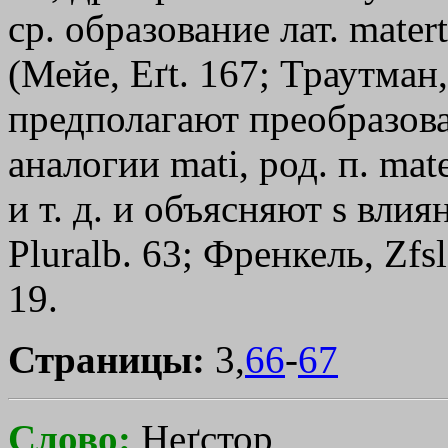
ср. образование лат. mater
(Мейе, Eґt. 167; Траутма
предполагают преобразован
аналогии mati, род. п. mat
и т. д. и объясняют s вли
Pluralb. 63; Френкель, Zfs
19.
Страницы:
3,
66
-
67
Слово:
Неґстор