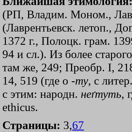
Ближайшая этимология
(РП, Владим. Моном., Лав
(Лаврентьевск. летоп., До
1372 г., Полоцк. грам. 13
94 и сл.). Из более старого
там же, 249; Преобр. I, 21
14, 519 (где о -
ту
, с литер
с этим: народн.
неґтуть
, 
ethicus.
Страницы:
3,
67