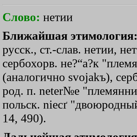
Слово:
нетии
Ближайшая этимология
русск., ст.-слав. нетии, не
сербохорв. не?“а?к "плем
(аналогично svojakъ), сер
род. п. neter№e "племянница
польск. niecґ "двоюродны
14, 490).
Дальнейшая этимология