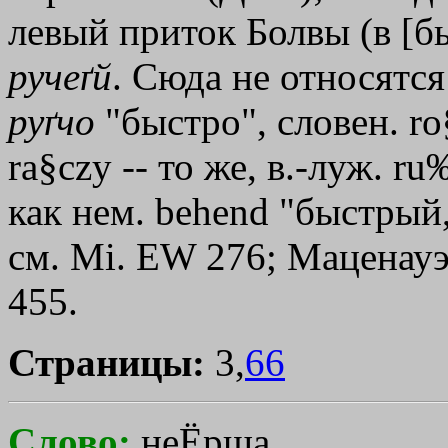
левый приток Болвы (в [б
ручеґй
. Сюда не относятся
руґчо
"быстро", словен. r
ra§czy -- то же, в.-луж. r
как нем. behend "быстрый,
см. Мi. ЕW 276; Маценауэ
455.
Страницы:
3,
66
Слово:
неЁрша