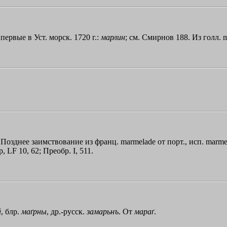
впервые в Уст. морск. 1720 г.:
марлин
; см. Смирнов 188. Из голл. m
). Позднее заимствование из франц. marmelade от порт., исп. marme
 LF 10, 62; Преобр. I, 511.
й
, блр.
маґрны
, др.-русск.
замарьнъ
. От
мараґ
.