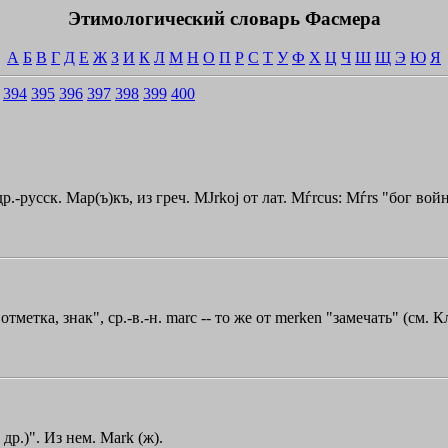
Этимологический словарь Фасмера
А
Б
В
Г
Д
Е
Ж
З
И
К
Л
М
Н
О
П
Р
С
Т
У
Ф
Х
Ц
Ч
Ш
Щ
Э
Ю
Я
394
395
396
397
398
399
400
, др.-русск. Мар(ъ)къ, из греч.
MЈrkoj
от лат. Мѓrcus: Мѓrs "бог войн
 "отметка, знак", ср.-в.-н. marc -- то же от merken "замечать" (см. 
др.)". Из нем. Маrk (ж).