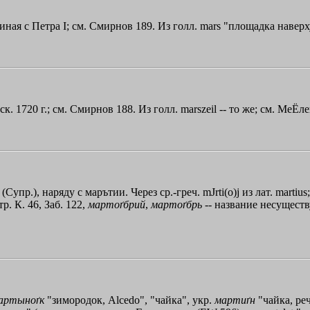
иная с Петра I; см. Смирнов 189. Из голл. mars "площадка навер
к. 1720 г.; см. Смирнов 188. Из голл. marszeil -- то же; см. МеЁл
тъ (Супр.), наряду с марътии. Через ср.-греч.
mЈrti
(
o
)
j
из лат. martius
р. К. 46, Заб. 122,
мартоґбрий
,
мартоґбрь
-- название несущест
артыноґк
"зимородок, Аlсеdо", "чайка", укр.
мартиґн
"чайка, реч