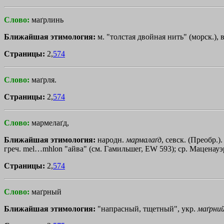
Слово:
маґрлинь
Ближайшая этимология:
м. "толстая двойная нить" (морск.), 
Страницы:
2,
574
Слово:
маґрля.
Страницы:
2,
574
Слово:
мармелаґд,
Ближайшая этимология:
народн.
мармалаґд
, севск. (Преобр.
греч.
mel…mhlon
"айва" (см. Гамильшег, ЕW 593); ср. Маценауэр,
Страницы:
2,
574
Слово:
маґрный
Ближайшая этимология:
"напрасный, тщетный", укр.
маґрни