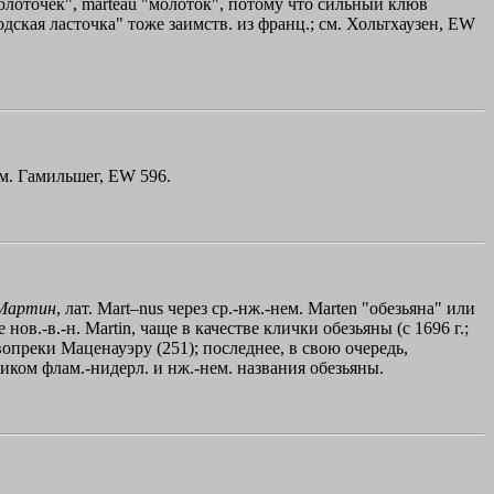
"молоточек", mаrtеаu "молоток", потому что сильный клюв
родская ласточка" тоже заимств. из франц.; см. Хольтхаузен, ЕW
 см. Гамильшег, ЕW 596.
Мартин
, лат. Мart–nus через ср.-нж.-нем. Маrtеn "обезьяна" или
акже нов.-в.-н. Мartin, чаще в качестве клички обезьяны (с 1696 г.;
 вопреки Маценауэру (251); последнее, в свою очередь,
чником флам.-нидерл. и нж.-нем. названия обезьяны.