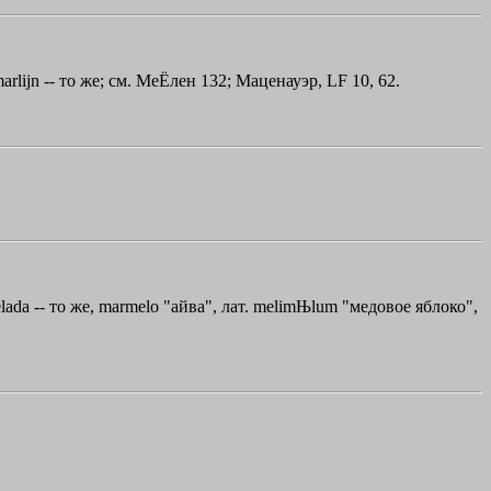
arlijn -- то же; см. МеЁлен 132; Маценауэр, LF 10, 62.
lada -- то же, marmelo "айва", лат. melimЊlum "медовое яблоко",