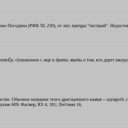
ю Погодина (РФВ 50, 230), от лит. maґrgas "пестрый". Недосто
родеЁр
, сближенное с
мир
и
драть
: якобы о том, кто дерет шкуру
царстве. Обычное название этого драгоценного камня --
изумруґд
, 
уазак 609; Фасмер, RS 4, 181; Литтман 16.