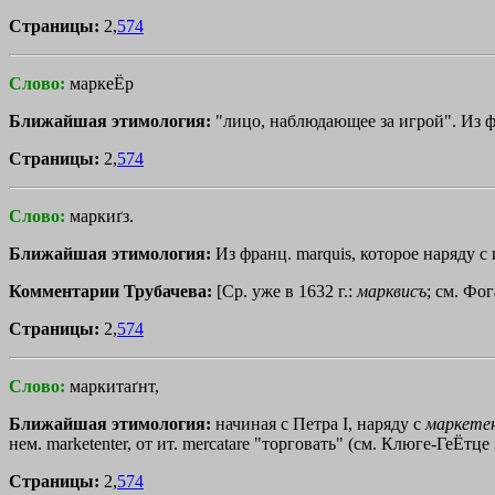
Страницы:
2,
574
Слово:
маркеЁр
Ближайшая этимология:
"лицо, наблюдающее за игрой". Из ф
Страницы:
2,
574
Слово:
маркиґз.
Ближайшая этимология:
Из франц. marquis, которое наряду с 
Комментарии Трубачева:
[Ср. уже в 1632 г.:
марквисъ
; см. Фог
Страницы:
2,
574
Слово:
маркитаґнт,
Ближайшая этимология:
начиная с Петра I, наряду с
маркете
нем. marketenter, от ит. mеrсаtаrе "торговать" (см. Клюге-ГеЁтце 
Страницы:
2,
574