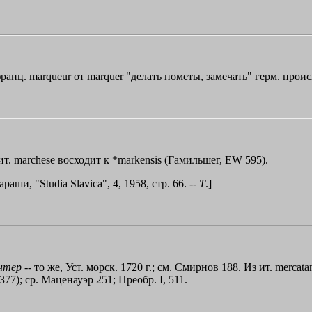
ранц. marqueur от marquer "делать пометы, замечать" герм. прои
ит. marchese восходит к *markensis (Гамильшег, ЕW 595).
араши, "Studiа Slavica", 4, 1958, стр. 66. --
Т
.]
нтер
-- то же, Уст. морск. 1720 г.; см. Смирнов 188. Из ит. mercat
377); ср. Маценауэр 251; Преобр. I, 511.