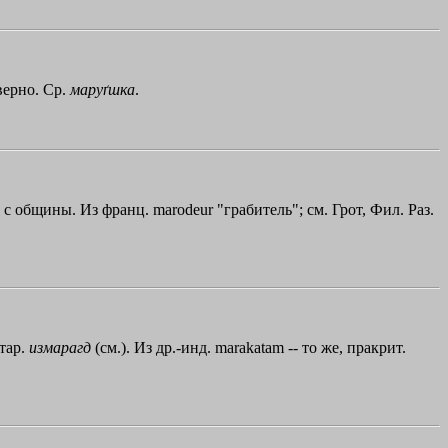
верно. Ср.
маруґшка
.
 с общины. Из франц. marodeur "грабитель"; см. Грот, Фил. Раз.
стар.
измарагд
(см.). Из др.-инд. mаrаkаtаm -- то же, пракрит.