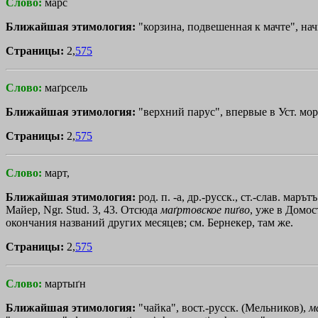
Слово:
марс
Ближайшая этимология:
"корзина, подвешенная к мачте", нач
Страницы:
2,
575
Слово:
маґрсель
Ближайшая этимология:
"верхний парус", впервые в Уст. морс
Страницы:
2,
575
Слово:
март,
Ближайшая этимология:
род. п. -а, др.-русск., ст.-слав. маръ
Майер, Ngr. Stud. 3, 43. Отсюда
маґртовское
пиґво
, уже в Домост
окончания названий других месяцев; см. Бернекер, там же.
Страницы:
2,
575
Слово:
мартыґн
Ближайшая этимология:
"чайка", вост.-русск. (Мельников),
м