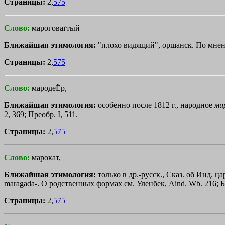
Страницы:
2,
575
Слово:
мароговаґтый
Ближайшая этимология:
"плохо видящий", оршанск. По мнени
Страницы:
2,
575
Слово:
мародеЁр,
Ближайшая этимология:
особенно после 1812 г., народное
ми
2, 369; Преобр. I, 511.
Страницы:
2,
575
Слово:
марокат,
Ближайшая этимология:
только в др.-русск., Сказ. об Инд. 
mаrаgаdа-. О родственных формах см. Уленбек, Aind. Wb. 216; Б
Страницы:
2,
575