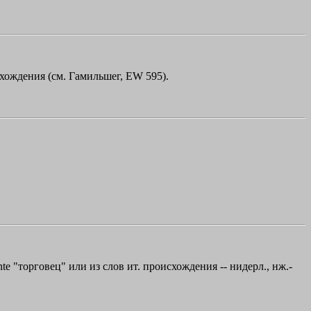
схождения (см. Гамильшег, ЕW 595).
ante "торговец" или из слов ит. происхождения -- нидерл., нж.-