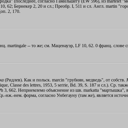
мородка" (последнее, согласно Гамильшегу (ЕW 596), из martelet 
 62; Бернекер 2, 20 и сл.; Преобр. I, 511 и сл. Англ. martin "го
оп. 2, 170.
ц. martingale -- то же; см. Маценауэр, LF 10, 62. 0 франц. слове
ка
(Ридлев). Как и польск. marcin "грубиян, медведь", от собств.
ique, Classe dеs lettres, 1953, 5 seґrie, Вd. 39, S. 187 и сл.). Ср. т
slPh 3, 662. Неприемлемо объяснение из шв. markatta "мартышка",
. Ср.-нж.-нем. форма, согласно Унбегауну (там же), является исто