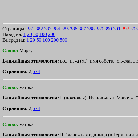
Страницы:
381
382
383
384
385
386
387
388
389
390
391
392
393
Назад на:
1
20
50
100
200
Вперед на:
1
20
50
100
200
500
Слово:
Марк,
Ближайшая этимология:
род. п. -а (м.), имя собств., ст.-слав.
Страницы:
2,
574
Слово:
маґрка
Ближайшая этимология:
I. (почтовая). Из нов.-в.-н. Маrkе ж.
Страницы:
2,
574
Слово:
маґрка
Ближайшая этимология:
II. "денежная единица (в Германии и 