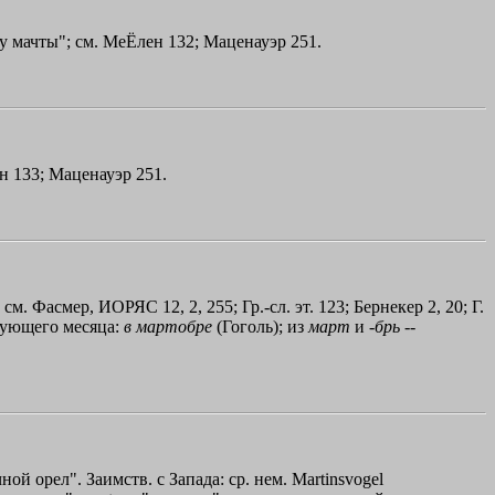
ху мачты"; см. МеЁлен 132; Маценауэр 251.
ен 133; Маценауэр 251.
; см. Фасмер, ИОРЯС 12, 2, 255; Гр.-сл. эт. 123; Бернекер 2, 20; Г.
вующего месяца:
в
мартобре
(Гоголь); из
март
и -
брь
--
ной орел". Заимств. с Запада: ср. нем. Мartinsvogel