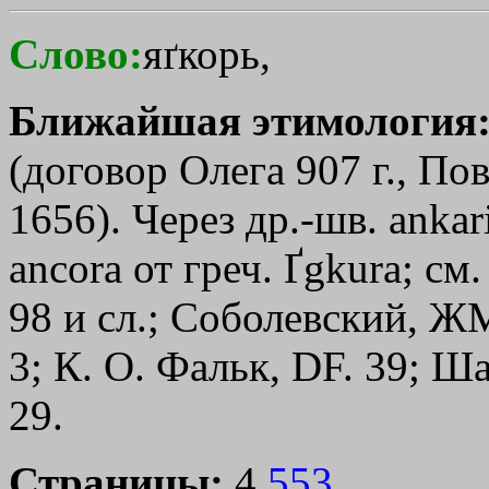
Слово:
яґкорь,
Ближайшая этимология
(договор Олега 907 г., Пов.
1656). Через др.-шв. ankari
аnсоrа от греч.
Ґgkura
; см
98 и сл.; Соболевский, Ж
3; К. О. Фальк, DF. 39; Ш
29.
Страницы:
4,
553