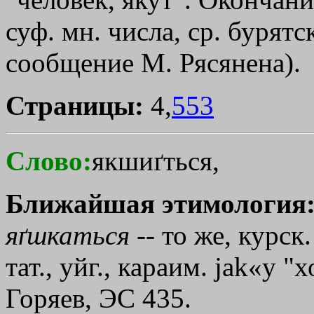
суф. мн. числа, ср. бурят
сообщение М. Рясянена).
Страницы:
4,
553
Слово:
якшиґться,
Ближайшая этимология
яґшкаться
-- то же, курск
тат., уйг., караим. jak«y "
Горяев, ЭС 435.