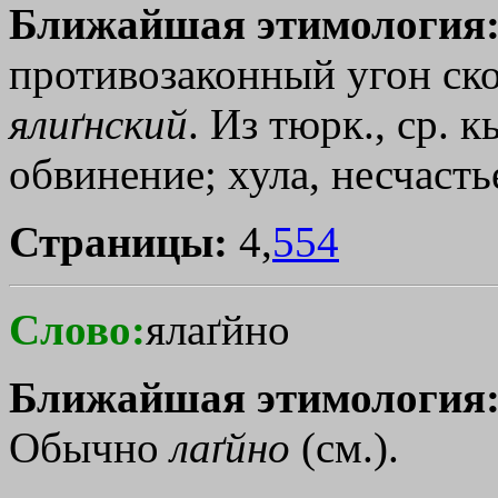
Ближайшая этимология
противозаконный угон скот
ялиґнский
. Из тюрк., ср. кы
обвинение; хула, несчастье
Страницы:
4,
554
Слово:
ялаґйно
Ближайшая этимология
Обычно
лаґйно
(см.).