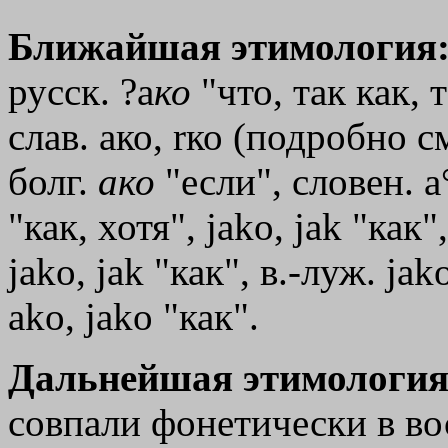
Ближайшая этимология
русск. ?а
ко
"что, так как, 
слав. ако,
rко
(подробно см.
болг.
ако
"если", словен. a
"как, хотя", jаkо, jаk "как"
jаkо, jаk "как", в.-луж. jak
аkо, jako "как".
Дальнейшая этимология
совпали фонетически в во