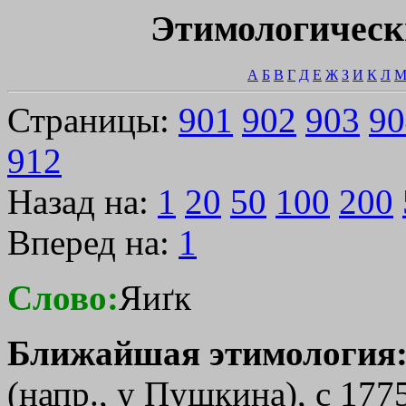
Этимологическ
А
Б
В
Г
Д
Е
Ж
З
И
К
Л
Страницы:
901
902
903
90
912
Назад на:
1
20
50
100
200
Вперед на:
1
Слово:
Яиґк
Ближайшая этимология
(напр., у Пушкина), с 177