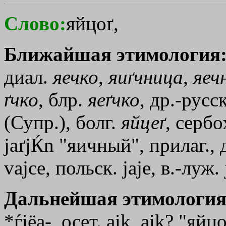
Слово:
яйцоґ,
Ближайшая этимология
диал.
яечко
,
яиґчница
,
яеч
ґчко
, блр.
яеґчко
, др.-русск
(Супр.), болг.
яйцеґ
, сербох
jaґjЌn "яичный", прилаг., д
vаjсе, польск. jаjе, в.-луж. 
Дальнейшая этимология
*ѓiёа-, осет. aik, aik? "яй