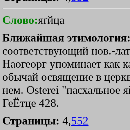
Слово:
яґйца
Ближайшая этимология
соответствующий нов.-лат. о
Наогеорг упоминает как 
обычай освящение в церкв
нем. Оstеrеi "пасхальное я
ГеЁтце 428.
Страницы:
4,
552