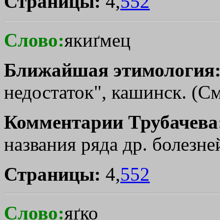
Страницы:
4,
552
Слово:
якиґмец
Ближайшая этимология
недостаток", кашинск. (См
Комментарии Трубачева
названия ряда др. болезней
Страницы:
4,
552
Слово:
яґко