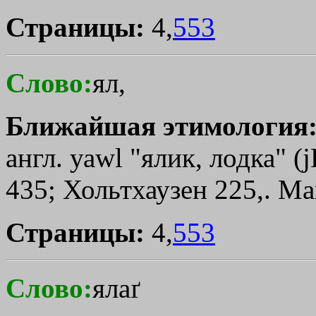
Страницы:
4,
553
Слово:
ял,
Ближайшая этимология
англ. уаwl "ялик, лодка" (jҐ
435; Хольтхаузен 225,. Ма
Страницы:
4,
553
Слово:
ялаґ