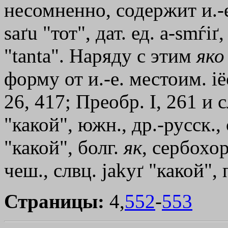
несомненно, содержит и.-е.
saґu "тот", дат. ед. a-smѓiґ
"tanta". Наряду с этим
яко
форму от и.-е. местоим. iё
26, 417; Преобр. I, 261 и 
"какой", южн., др.-русск., 
"какой", болг.
як
, сербохорв
чеш., слвц. jakyґ "какой", п
Страницы:
4,
552
-
553