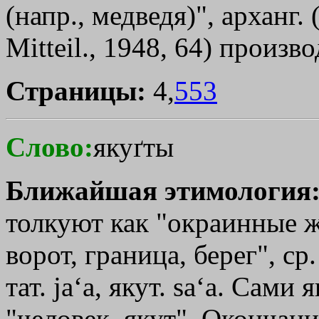
(напр., медведя)", арханг.
Мitteil., 1948, 64) произв
Страницы:
4,
553
Слово:
якуґты
Ближайшая этимология
толкуют как "окраинные жи
ворот, граница, берег", ср. 
тат. jа‘а, якут. sа‘а. Сами
"человек, якут". Окончани