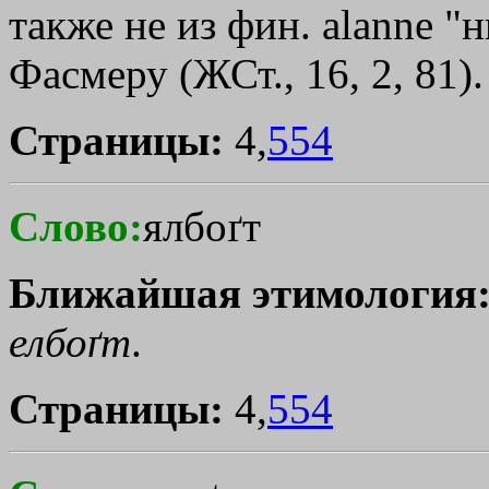
также не из фин. alanne "
Фасмеру (ЖСт., 16, 2, 81).
Страницы:
4,
554
Слово:
ялбоґт
Ближайшая этимология
елбоґт
.
Страницы:
4,
554