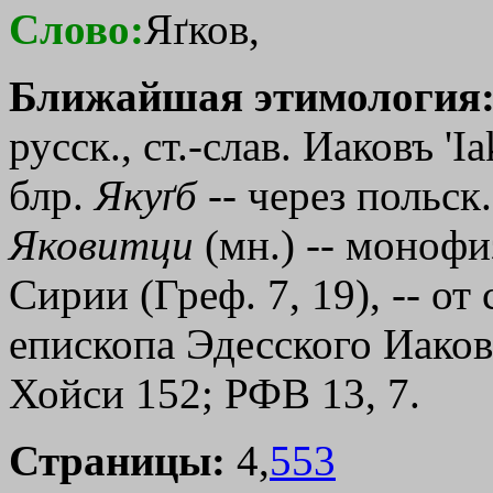
Слово:
Яґков,
Ближайшая этимология
русск., ст.-слав. Иаковъ
'I
блр.
Якуґб
-- через польск.
Яковитци
(мн.) -- монофи
Сирии (Греф. 7, 19), -- от 
епископа Эдесского Иакова
Хойси 152; РФВ 13, 7.
Страницы:
4,
553