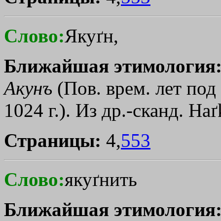
Слово:
Якуґн,
Ближайшая этимология
Акунъ
(Пов. врем. лет под 
1024 г.). Из др.-сканд. Haґ
Страницы:
4,
553
Слово:
якуґнить
Ближайшая этимология