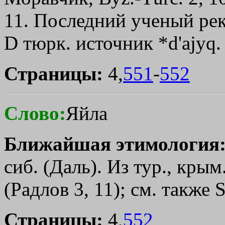
11. Последний ученый рек
D
тюрк. источник *d
'а
jуq.
Страницы:
4,
551
-
552
Слово:
Яйла
Ближайшая этимология
сиб. (Даль). Из тур., крым.-
(Радлов 3, 11); см. также S
Страницы:
4,
552