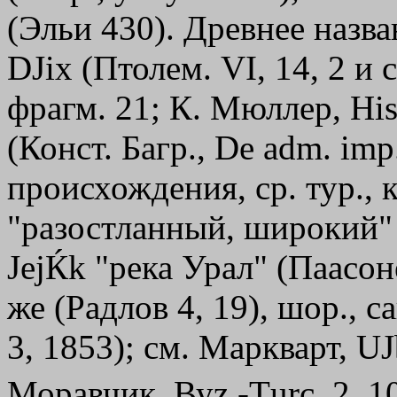
(Эльи 430). Древнее назва
DЈix
(Птолем. VI, 14, 2 и с
фрагм. 21; К. Мюллер, Hist
(Конст. Багр., Dе adm. imp
происхождения, ср. тур., кры
"разостланный, широкий" (Р
J
e
jЌk "река Урал" (Паасонен
же (Радлов 4, 19), шор., 
3, 1853); см. Маркварт, UJ
Моравчик, Вуz.-Тurс. 2, 1