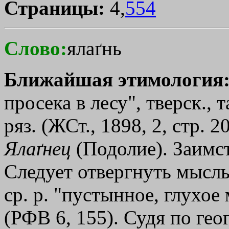
Страницы:
4,
554
Слово:
ялаґнь
Ближайшая этимология
просека в лесу", тверск., т
ряз. (ЖСт., 1898, 2, стр. 
Ялаґнец
(Подолие). Заимст
Следует отвергнуть мысль 
ср. р. "пустынное, глухое
(РФВ 6, 155). Судя по гео