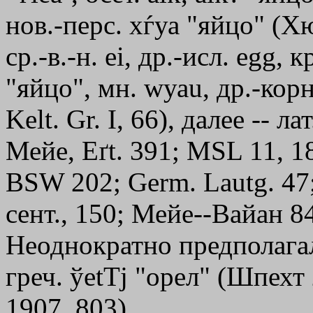
нов.-перс. хѓуа "яйцо" (Хю
ср.-в.-н. еi, др.-исл. egg, 
"яйцо", мн. wуаu, др.-корн
Kelt. Gr. I, 66), далее -- л
Мейе, Eґt. 391; МSL 11, 18
ВSW 202; Germ. Lautg. 4
сент., 150; Мейе--Вайан 84
Неоднократно предполагали
греч.
ўetТj
"орел" (Шпехт 
1907, 803).