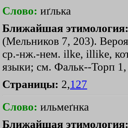
Слово:
иґлька
Ближайшая этимология
(Мельников 7, 203). Вероят
ср.-нж.-нем. ilke, illike, 
языки; см. Фальк--Торп 1,
Страницы:
2,
127
Слово:
ильмеґнка
Ближайшая этимология