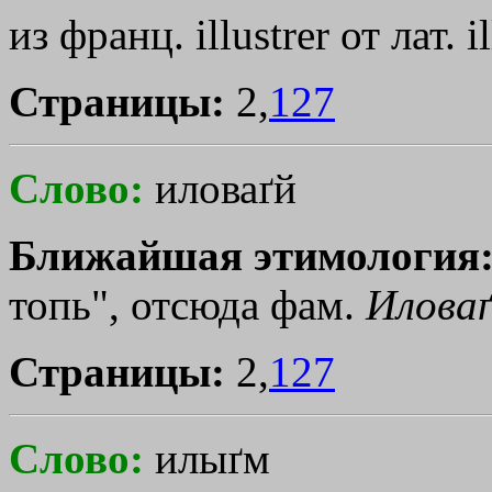
из франц. illustrer от лат. il
Страницы:
2,
127
Слово:
иловаґй
Ближайшая этимология
топь", отсюда фам.
Иловаґ
Страницы:
2,
127
Слово:
илыґм