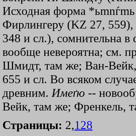
Исходная форма *ьmnѓmь
Фирлингеру (KZ 27, 559), 
348 и сл.), сомнительна 
вообще невероятна; см. пр
Шмидт, там же; Ван-Вейк,
655 и сл. Во всяком случа
древним.
Имеґю
-- новооб
Вейк, там же; Френкель, 
Страницы:
2,
128