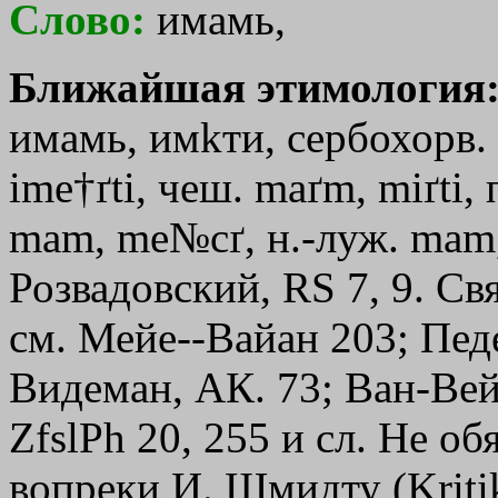
Слово:
имамь,
Ближайшая этимология
имамь, им
kти
, сербохорв.
ime†ґti, чеш. maґm, miґti,
mam, me№cґ, н.-луж. mam,
Розвадовский, RS 7, 9. Свя
см. Мейе--Вайан 203; Педер
Видеман, АК. 73; Ван-Вейк
ZfslPh 20, 255 и сл. Не об
вопреки И. Шмидту (Kritik