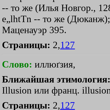
-- то же (Илья Новгор., 128
e„lhtТn
-- то же (Дюканж); 
Маценауэр 395.
Страницы:
2,
127
Слово:
иллюґзия,
Ближайшая этимология
Illusion или франц. illusion 
Страницы:
2,
127