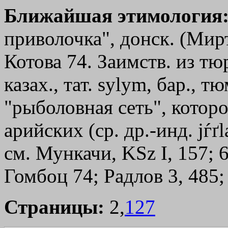
Ближайшая этимология
приволочка", донск. (Мирт
Котова 74. Заимств. из тюрк
казах., тат. ѕуlуm, бар., тю
"рыболовная сеть", которо
арийских (ср. др.-инд. jѓ
см. Мункачи, KSz I, 157; 6
Гомбоц 74; Радлов 3, 485; 
Страницы:
2,
127