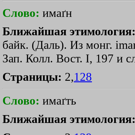
Слово:
имаґн
Ближайшая этимология
байк. (Даль). Из монг. ima
Зап. Колл. Вост. I, 197 и с
Страницы:
2,
128
Слово:
имаґть
Ближайшая этимология