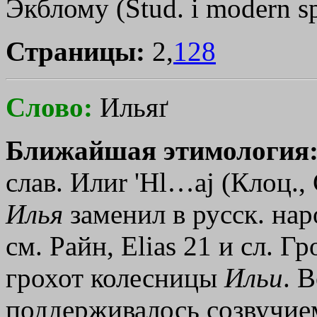
Экблому (Stud. i modern sp
Страницы:
2,
128
Слово:
Ильяґ
Ближайшая этимология
слав. Или
r
'Hl…aj
(Клоц., 
Илья
заменил в русск. нар
см. Райн, Еliаs 21 и сл. 
грохот колесницы
Ильи
. 
поддерживалось созвучи