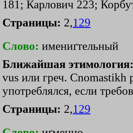
181; Карлович 223; Корбут
Страницы:
2,
129
Слово:
имениґтельный
Ближайшая этимология
vus или греч.
Сnomastikh
употреблялся, если требов
Страницы:
2,
129
Слово:
иґменно