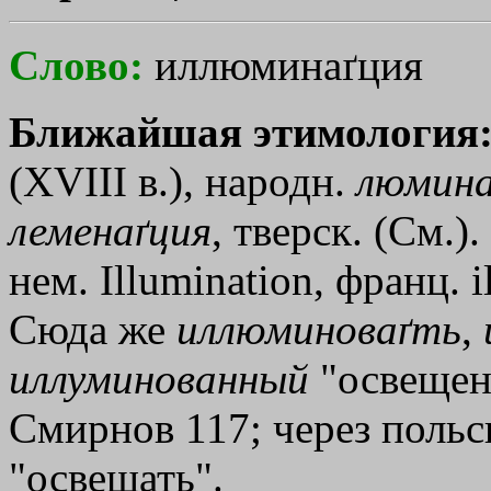
Слово:
иллюминаґция
Ближайшая этимология
(XVIII в.), народн.
люмин
леменаґция
, тверск. (См.)
нем. Illumination, франц. il
Сюда же
иллюминоваґть
,
иллуминованный
"освещенн
Смирнов 117; через польск.
"освещать".