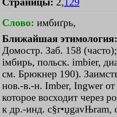
Страницы:
2,
129
Слово:
имбиґрь,
Ближайшая этимология
Домостр. Заб. 158 (часто)
iмбирь, польск. imbier, диа
см. Брюкнер 190). Заимств
нов.-в.-н. Imber, Ingwer от 
которое восходит через ро
к др.-инд. c§r•џgavЊram,