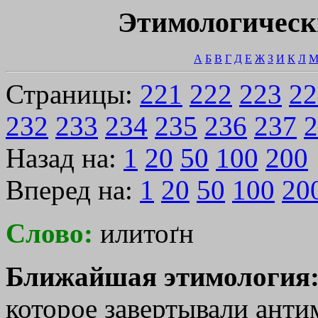
Этимологическ
А
Б
В
Г
Д
Е
Ж
З
И
К
Л
Страницы:
221
222
223
22
232
233
234
235
236
237
2
Назад на:
1
20
50
100
200
Вперед на:
1
20
50
100
20
Слово:
илитоґн
Ближайшая этимология
которое завертывали антим