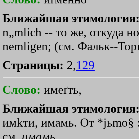
Ближайшая этимология
n„mlich -- то же, откуда но
nemligen; (см. Фальк--Тор
Страницы:
2,
129
Слово:
имеґть,
Ближайшая этимология
им
kти
, имамь. От *jьmo§ :
см.
имамь
.