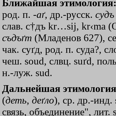
Ближайшая этимология
род. п. -
аґ
, др.-русск.
судъ
слав. с
†дъ
kr…sij
,
kr‹ma
(О
съдъґт
(Младенов 627), сер
чак. суґд, род. п. суда?, с
чеш. soud, слвц. suґd, поль
н.-луж. sud.
Дальнейшая этимология
(
деть
,
деґло
), ср. др.-инд
связь, объединение", лит. 