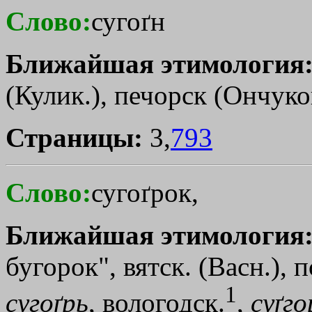
Слово:
сугоґн
Ближайшая этимология
(Кулик.), печорск (Ончуко
Страницы:
3,
793
Слово:
сугоґрок,
Ближайшая этимология
бугорок", вятск. (Васн.), п
1
сугоґрь
, вологодск.
,
суґго