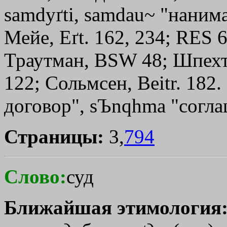
samdyґti, samdau~ "нанима
Мейе, Eґt. 162, 234; RЕS 6
Траутман, ВSW 48; Шпехт,
122; Сольмсен, Beitr. 182.
договор",
sЪnqhma
"согла
Страницы:
3,
794
Слово:
суд
Ближайшая этимология