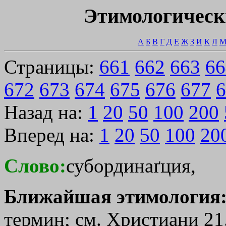
Этимологическ
А
Б
В
Г
Д
Е
Ж
З
И
К
Л
Страницы:
661
662
663
66
672
673
674
675
676
677
6
Назад на:
1
20
50
100
200
Вперед на:
1
20
50
100
20
Слово:
субординаґция,
Ближайшая этимология
термин; см. Христиани 21.