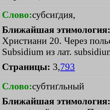
Слово:
субсиґдия,
Ближайшая этимология
Христиани 20. Через польс
Subsidium из лат. subsidiu
Страницы:
3,
793
Слово:
субтиґльный
Ближайшая этимология