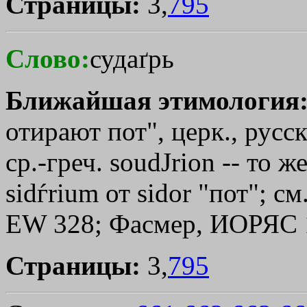
Страницы:
3,
795
Слово:
судаґрь
Ближайшая этимология
отирают пот", церк., русс
ср.-греч.
soudЈrion
-- то же
sіdѓrium от sіdor "пот"; см
ЕW 328; Фасмер, ИОРЯС 12,
Страницы:
3,
795