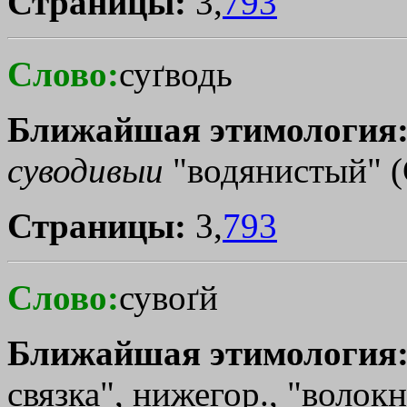
Страницы:
3,
793
Слово:
суґводь
Ближайшая этимология
суводивыи
"водянистый" (С
Страницы:
3,
793
Слово:
сувоґй
Ближайшая этимология
связка", нижегор., "волок