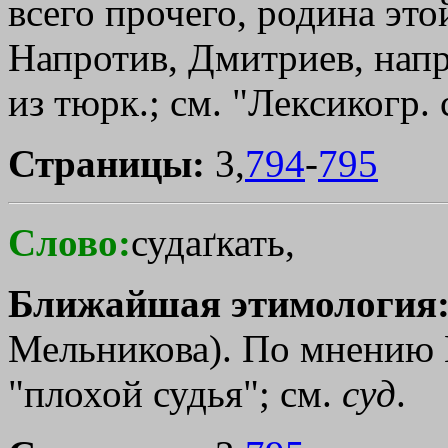
всего прочего, родина это
Напротив, Дмитриев, напр.
из тюрк.; см. "Лексикогр. с
Страницы:
3,
794
-
795
Слово:
судаґкать,
Ближайшая этимология
Мельникова). По мнению П
"плохой судья"; см.
суд
.