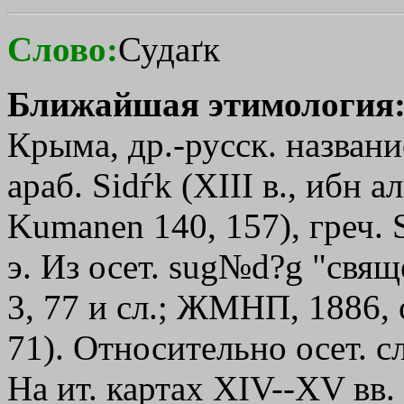
Слово:
Судаґк
Ближайшая этимология
Крыма, др.-русск. названи
араб. Sіdѓk (XIII в., ибн 
Kumanen 140, 157), греч.
э. Из осет. sug№d?g "свящ
3, 77 и сл.; ЖМНП, 1886, о
71). Относительно осет. с
На ит. картах ХIV--ХV вв.