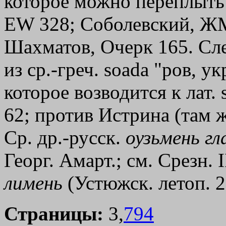
которое можно переплыть";
ЕW 328; Соболевский, ЖМН
Шахматов, Очерк 165. Сле
из ср.-греч.
soаda
"ров, ук
которое возводится к лат. s
62; против Истрина (там же
Ср. др.-русск.
оузьмень
гл
Георг. Амарт.; см. Срезн. I
лимень
(Устюжск. летоп. 2
Страницы:
3,
794