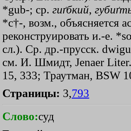
*gub-; ср.
гиґбкий
,
губиґт
*с
†
-, возм., объясняется
реконструировать и.-е. *s
сл.). Ср. др.-прусск. dwig
см. И. Шмидт, Jеnаеr Liter.
15, 333; Траутман, ВSW 10
Страницы:
3,
793
Слово:
суд