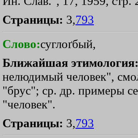
Ин. Слав.", 17, 1959, стр. 
Страницы:
3,
793
Слово:
суглоґбый,
Ближайшая этимология
нелюдимый человек", смол
"брус"; ср. др. примеры с
"человек".
Страницы:
3,
793