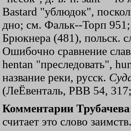
Ваstаrd "ублюдок", поско
дно; см. Фальк--Торп 951;
Брюкнера (481), польск. с
Ошибочно сравнение слав.
hentan "преследовать", hu
название реки, русск.
Суд
(ЛеЁвенталь, РВВ 54, 317;
Комментарии Трубачева
считает это слово заимств.