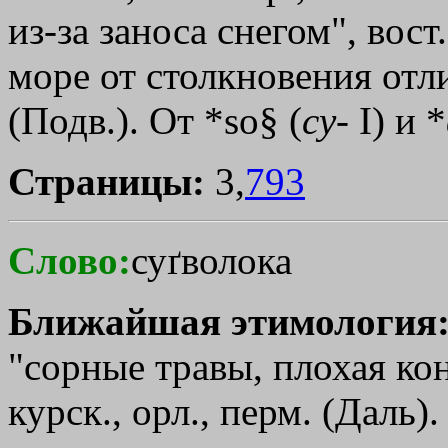
из-за заноса снегом", вост
море от столкновения отли
(Подв.). От *so§ (
су
- I) и *
Страницы:
3,
793
Слово:
суґволока
Ближайшая этимология
"сорные травы, плохая кон
курск., орл., перм. (Даль)