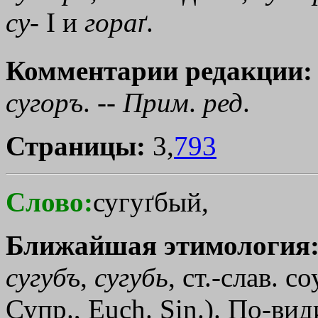
су
- I и
гораґ
.
Комментарии редакции:
сугоръ
. --
Прим
.
ред
.
Страницы:
3,
793
Слово:
сугуґбый,
Ближайшая этимология
сугубъ
,
сугубь
, ст.-слав. с
Супр., Еuсh. Sin.). По-вид