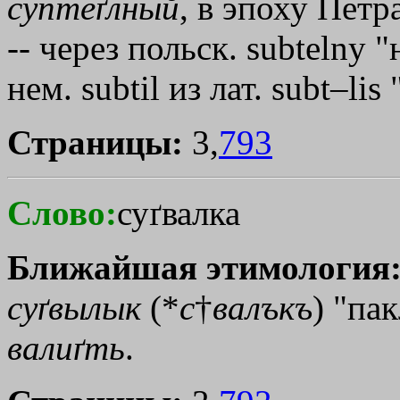
суптеґлный
, в эпоху Петр
-- через польск. subtelny 
нем. subtil из лат. subt–li
Страницы:
3,
793
Слово:
суґвалка
Ближайшая этимология
суґвылык
(*
с
†
валъкъ
) "па
валиґть
.