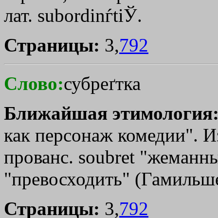
лат. subordinѓtiЎ.
Страницы:
3,
792
Слово:
субреґтка
Ближайшая этимология
как персонаж комедии". Из 
прованс. soubret "жеманный
"превосходить" (Гамильше
Страницы:
3,
792