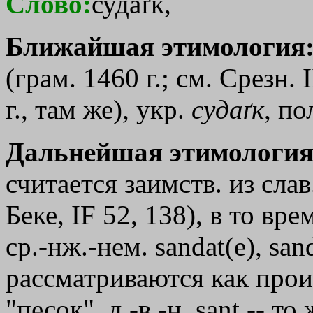
Слово:
судаґк,
Ближайшая этимология
(грам. 1460 г.; см. Срезн. I
г., там же), укр.
судаґк
, по
Дальнейшая этимология
считается заимств. из слав
Беке, IF 52, 138), в то вре
ср.-нж.-нем. sandat(e), san
рассматриваются как произ
"песок", д.-в.-н. sant -- то