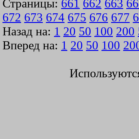
Страницы:
661
662
663
66
672
673
674
675
676
677
6
Назад на:
1
20
50
100
200
Вперед на:
1
20
50
100
20
Используютс