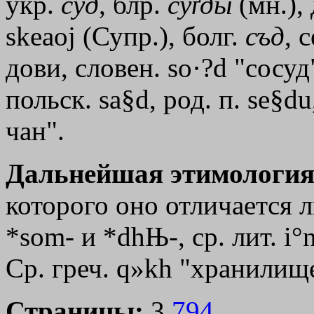
укр.
суд
, блр.
суґды
(мн.),
skeаoj
(Супр.), болг.
съд
, 
дови, словен. sо·?d "сосуд"
польск. sa§d, род. п. se§du
чан".
Дальнейшая этимология
которого оно отличается 
*som- и *dhЊ-, ср. лит. i°
Ср. греч.
q»kh
"хранилище
Страницы:
3,
794