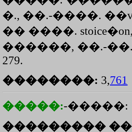
�., ��.-����. ��
�� ����.
stoice�on
������, ��.-��. �
279.
��������:
3,
761
�����:
-�����:
��������� ��