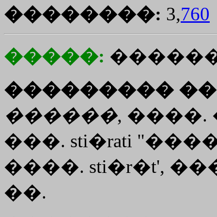
��������:
3,
760
�����:
������
��������� ��
������
, ����.
���. sti�rati "�
����. sti�r�t
'
, ���
��.