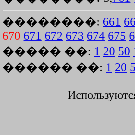
��������:
661
6
670
671
672
673
674
675
6
����� ��:
1
20
50
������ ��:
1
20
Используютс