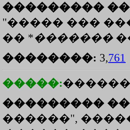
��������� ��
"����� ��� ��
�� *
�������
�
��������:
3,
761
�����:
�����
��������� ��
������", �����