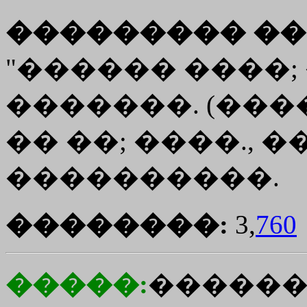
��������� ��
"������ ����;
�������. (�����
�� ��; ����.,
����������.
��������:
3,
760
�����:
�����