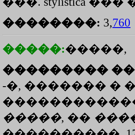
���. stylistica ��� �
��������:
3,
760
�����:
�����,
��������� ��
-�, ������� � 
������������
�����
, ��
���
����������, 1703