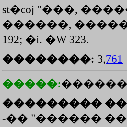
st�coj
"���, �����
������, ����� 12,
192; �i. �W 323.
��������:
3,
761
�����:
������
��������� ��
-�� "������ �