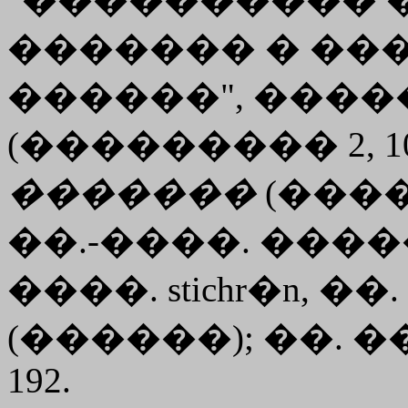
������� � ��
������", ����
(��������� 2, 1
�������
(�����
��.-����. ������
����.
stichr�n
, ��. 
(������); ��. �
192.