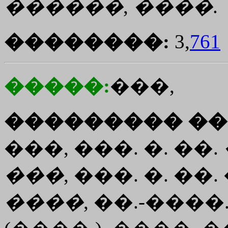
������
,
����
.
��������:
3,
761
�����:
���,
��������� ��
���, ���. �. ��.
���
, ���. �. ��.
����
, ��.-���