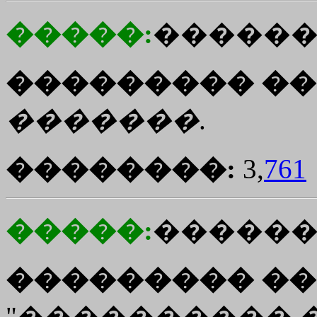
�����:
������
��������� ��
�������
.
��������:
3,
761
�����:
�����
��������� ��
"���������� 