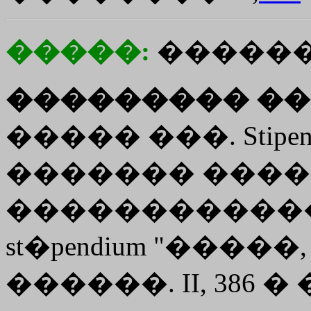
�����:
������
��������� ��
����� ���. Stipe
������� �����
������������
st�pendium "����
������. II, 386 � 