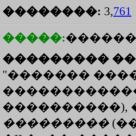
��������:
3,
761
�����:
�����
��������� ��
"������� ���
������������"
����������), 
���������
(�