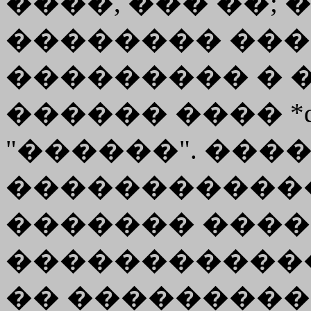
����, ��� ��; ����
�������� ����
��������� � 
������ ���� *d�
"������". ���
�����������
������� ���
������������ 
�� ���������