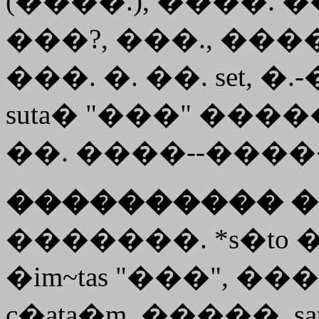
(����.), ����.
���?, ���., ����. 
���. �. ��. set, �.
suta� "���" ����
��. ����--����� 5
���������� �
�������. *s�to
�im~tas "���", ���.
c�ata�m, �����. s