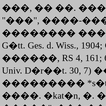
���, �� ��. ���
"���", ����-���. 
�������� �����
G�tt. Ges. d. Wiss., 1904
������, RS 4, 161;
Univ. D�r��t. 30, 
��������� *s�to 
����.
�kat�n
, �.