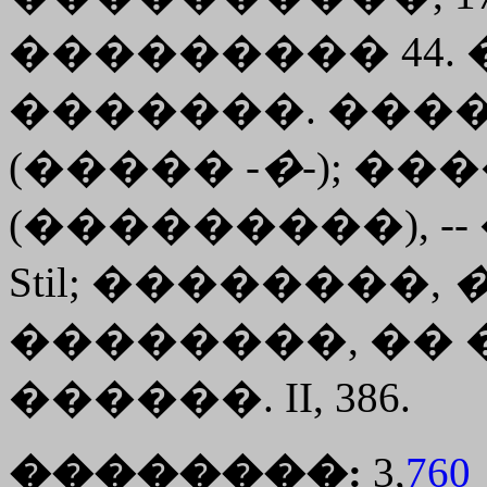
��������� 44.
�������. �����
(����� -
�
-); ��
(���������), --
Stil; ��������,
��������, �� ���
������. II, 386.
��������:
3,
760