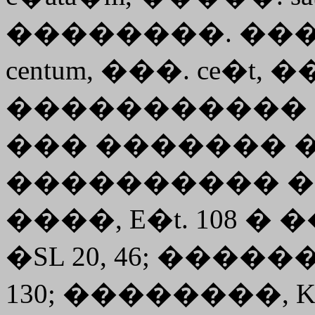
��������. ����
centum, ���. ce�t, 
�����������
��� ������� 
���������� � �.
����, E�t. 108 � ��.; 
�SL 20, 46; ��������
130; ��������, Kelt. 