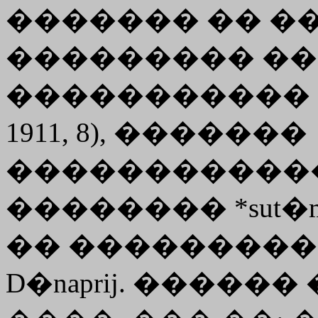
������� �� ��
��������� ��
����������� (Nachr. 
1911, 8), �������
������������
�������� *sut�m
�� �����������
D�naprij
. ������