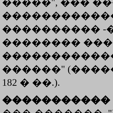
�����", ��� �
�����������
���������� -�
�������� ���
������������ �
������" (�����
182 � ��.).
����������� 