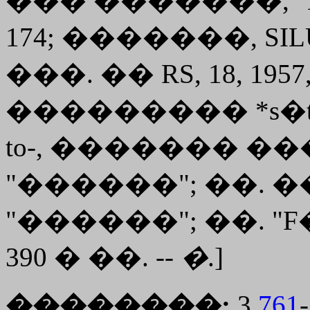
��� �������, "Lang
174; �������, SILU
���. �� RS, 18, 19
��������� *s�to �
to-, ������� ���
"������"; ��. ���. 
"������"; ��. "F�r
390 � ��. --
�
.]
��������:
3,
761
-