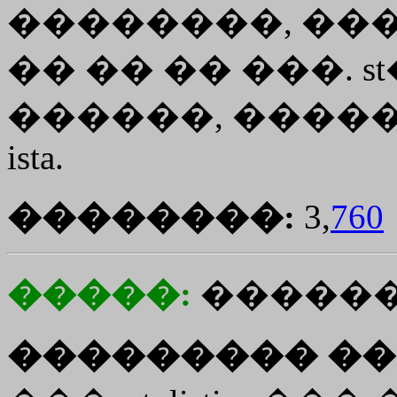
��������, ����� 
�� �� �� ���. s
������, ������
ista.
��������:
3,
760
�����:
������
��������� ��