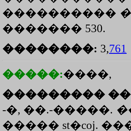
����������
�
������� 530.
��������:
3,
761
�����:
����,
��������� ��
-�, ��.-�����.
�
�����
st�coj
. ��