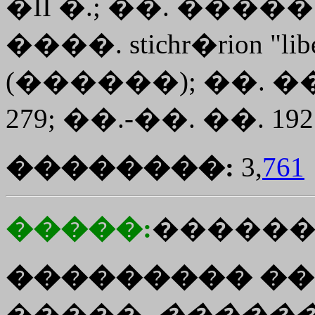
�II �.; ��. �����. I
����.
stichr�rion
"lib
(������); ��. ��
279; ��.-��. ��. 192
��������:
3,
761
�����:
������
��������� ��
�����.
�����