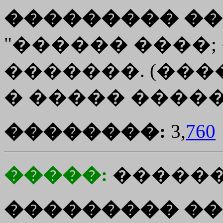
��������� ��
"������ ����;
�������. (�����
� ����� ����
��������:
3,
760
�����:
������
��������� ��