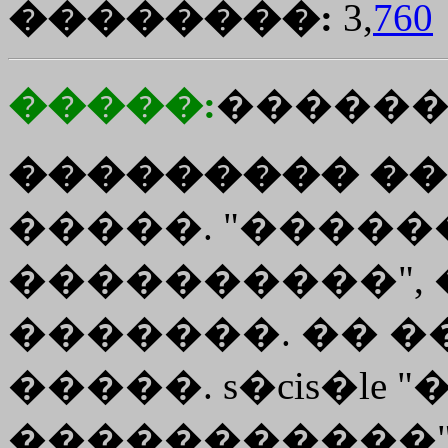
��������:
3,
760
�����:
�����
��������� ��
�����. "�����
����������", ���
�������. �� ���
�����. s�cis�le 
�����������"