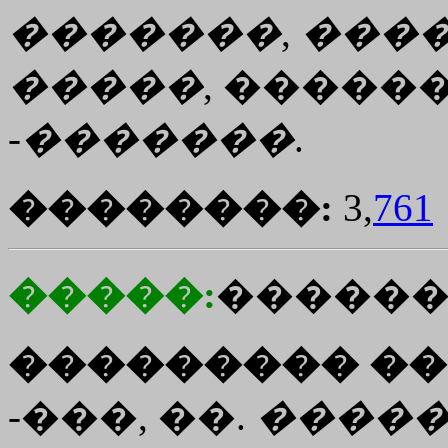
�������
,
���
�����
, ������
-
�������
.
��������:
3,
761
�����:
������
��������� ��
-���, ��.
����