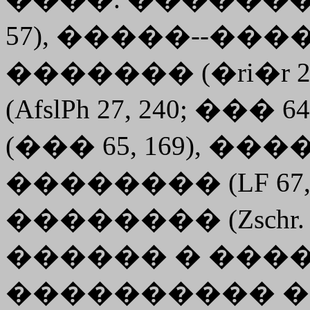
57), �����--����� (
������� (�ri�r
(AfslPh 27, 240; ��
(��� 65, 169), �����
�������� (LF 67, 28
�������� (Zschr. Ind
������ � ���
���������� �