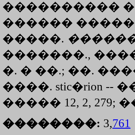
���������� �
������ �������
�����.
�����
�������., ����
�. � ��.; ��. �����
����.
stic�rion
-- 
����� 12, 2, 279; �
��������:
3,
761