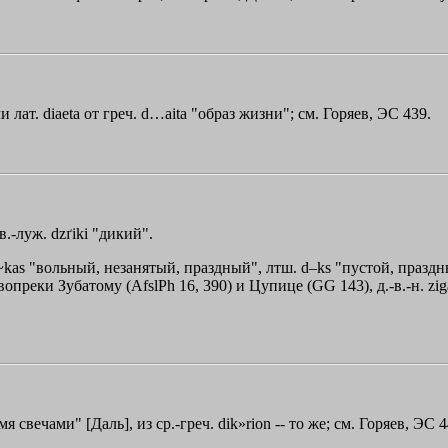
 лат. diaeta от греч.
d…aita
"образ жизни"; см. Горяев, ЭС 439.
 в.-луж. dzґiki "дикий".
y~kas "вольный, незанятый, праздный", лтш. d–ks "пустой, праздный
реки Зубатому (AfslPh 16, 390) и Цупице (GG 143), д.-в.-н. ziga 
мя свечами" [Даль], из ср.-греч.
dik»rion
-- то же; см. Горяев, ЭС 4