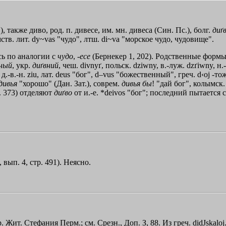
, также диво, род. п. дивесе, им. мн. дивеса (Син. Пс.), болг.
диґ
аимств. лит. dy~vas "чудо", лтш. di~va "морское чудо, чудовище".
сь по аналогии с
чудо
, -
есе
(Бернекер 1, 202). Родственные формы
вный
, укр.
диґвний
, чеш. divnyґ, польск. dziwny, в.-луж. dzґiwny, н.
 д.-в.-н. ziu, лат. deus "бог", d–vus "божественный", греч.
d‹oj
-тож
дивья
"хорошо" (Дан. Зат.), соврем.
дивья
бы
! "дай бог", колымск.
. 373) отделяют
диґво
от и.-е. *deivos "бог"; последний пытается 
 вып. 4, стр. 491). Неясно.
р. Жит. Стефания Перм.; см. Срезн., Доп. З, 88. Из греч.
didЈskaloj