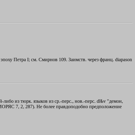
 эпоху Петра I; см. Смирнов 109. Заимств. через франц. diapason
й-либо из тюрк. языков из ср.-перс., нов.-перс. dЊv "демон,
й (ИОРЯС 7, 2, 287). Не более правдоподобно предположение