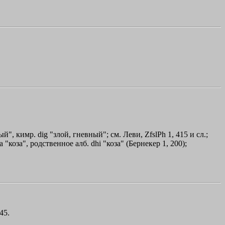
", кимр. dig "злой, гневный"; см. Леви, ZfslPh 1, 415 и сл.;
"коза", родственное алб. dhi "коза" (Бернекер 1, 200);
45.