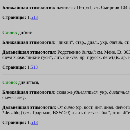
Ближайшая этимология:
начиная с Петра I; см. Смирнов 104 и
Страницы:
1,
513
Слово:
диґвий
Ближайшая этимология:
"дикий", стар., диал., укр.
диґвий
, с
Дальнейшая этимология:
Родственно
диґкий
; см. Мейе, Et. 36
dieva zuosis "дикие гуси", лит. die~vas, др.-прусск. deiw(a)s, др.-
Страницы:
1,
513
Слово:
дивиґться,
Ближайшая этимология:
сюда же
удивляґться
, укр.
дивиґтися
dziwicґ sie§.
Дальнейшая этимология:
От
диґво
(ср. вост.-лит. днал. deivoґ
*
de…hloj
) (см. Траутман, BSW 50) и лит. die~vas "бог", лтш. di°e
Страницы:
1,
513