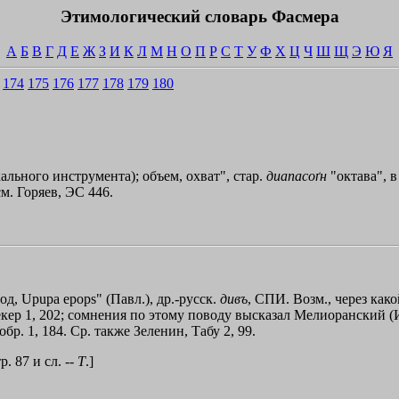
Этимологический словарь Фасмера
А
Б
В
Г
Д
Е
Ж
З
И
К
Л
М
Н
О
П
Р
С
Т
У
Ф
Х
Ц
Ч
Ш
Щ
Э
Ю
Я
174
175
176
177
178
179
180
ального инструмента); объем, охват", стар.
диапасоґн
"октава", в
см. Горяев, ЭС 446.
д, Upupa epops" (Павл.), др.-русск.
дивъ
, СПИ. Возм., через како
Бернекер 1, 202; сомнения по этому поводу высказал Мелиорански
обр. 1, 184. Ср. также Зеленин, Табу 2, 99.
р. 87 и сл. --
Т
.]