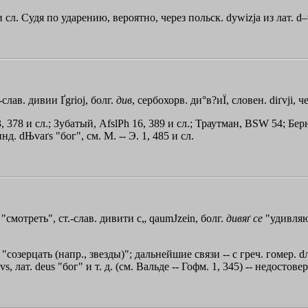
 сл. Судя по ударению, вероятно, через польск. dywizja из лат. d–
т.-слав. дивии
Ґgrioj
, болг.
див
, сербохорв. ди°в?иЇ, словен. diґvji, ч
3, 378 и сл.; Зубатый, AfslPh 16, 389 и сл.; Траутман, BSW 54; Берн
инд. dЊvaґs "бог", см. М. -- Э. 1, 485 и сл.
"смотреть", ст.-слав. дивити с
„
qaumЈzein
, болг.
дивяґ
се
"удивляюс
ti "созерцать (напр., звезды)"; дальнейшие связи -- с греч. гомер.
d
vs, лат. deus "бог" и т. д. (см. Вальде -- Гофм. 1, 345) -- недосто