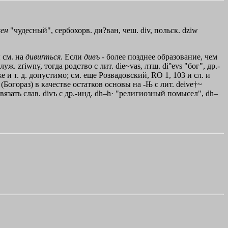
вен
"чудесный", сербохорв. ди?ван, чеш. div, польск. dziw
 см. на
дивиґться
. Если
дивъ
- более позднее образование, чем
-луж. zґiwny, тогда родство с лит. die~vas, лтш. di°evs "бог", др.-
е и т. д. допустимо; см. еще Розвадовский, RO 1, 103 и сл. и
 (Богораз) в качестве остатков основы на -Њ с лит. deive†~
связать слав. divъ с др.-инд. dh–h· "религиозный помысел", dh–
.