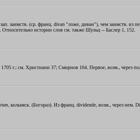
е зап. заимств. (ср. франц. divan "ложе, диван"), чем заимств. из 
). Относительно истории слов см. также Шульц -- Баслер 1, 152.
, 1705 г.; см. Христиани 37; Смирнов 104. Первое, возм., через пол
еґнт
, колымск. (Богораз). Из франц. dividende, возм., через нем. D