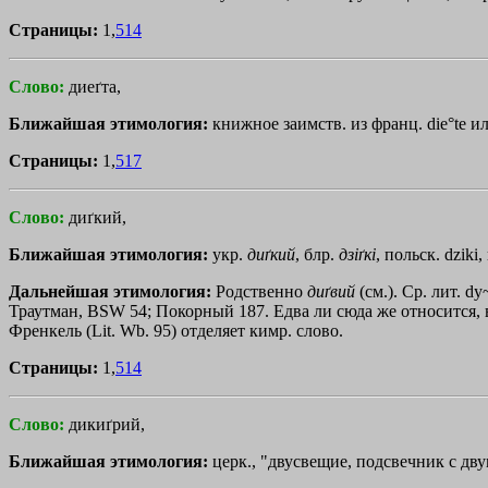
Страницы:
1,
514
Слово:
диеґта,
Ближайшая этимология:
книжное заимств. из франц. die°te или
Страницы:
1,
517
Слово:
диґкий,
Ближайшая этимология:
укр.
диґкий
, блр.
дзiґкi
, польск. dziki,
Дальнейшая этимология:
Родственно
диґвий
(см.). Ср. лит. d
Траутман, BSW 54; Покорный 187. Едва ли сюда же относится, воп
Френкель (Lit. Wb. 95) отделяет кимр. слово.
Страницы:
1,
514
Слово:
дикиґрий,
Ближайшая этимология:
церк., "двусвещие, подсвечник с дву