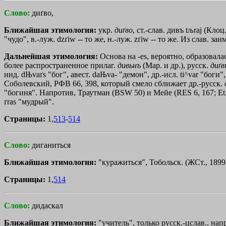
Слово:
диґво,
Ближайшая этимология:
укр.
диґво
, ст.-слав. дивъ
tљraj
(Клоц.)
"чудо", в.-луж. dzґiw -- то же, н.-луж. zґiw -- то же. Из слав. з
Дальнейшая этимология:
Основа на -es, вероятно, образовала
более распространенное прилаг.
дивьнъ
(Мар. и др.), русск.
диґ
инд. dЊvaґs "бог", авест. daЊva- "демон", др.-исл. ti^var "боги",
Соболевский, РФВ 66, 398, который смело сближает др.-русск.
"богиня". Напротив, Траутман (BSW 50) и Мейе (RES 6, 167; Et
ґras "мудрый".
Страницы:
1,
513
-
514
Слово:
диганиться
Ближайшая этимология:
"куражиться", Тобольск. (ЖСт., 1899,
Страницы:
1,
514
Слово:
дидаскал
Ближайшая этимология:
"учитель", только русск.-цслав., нап