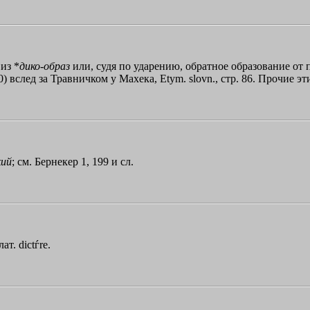
 из *
дико
-
образ
или, судя по ударению, обратное образование от 
) вслед за Травничком у Махека, Etym. slovn., стр. 86. Прочие э
кий
; см. Бернекер 1, 199 и сл.
ат. dictѓre.