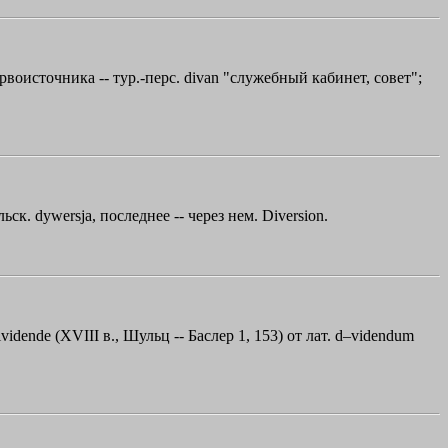
первоисточника -- тур.-перс. divan "служебный кабинет, совет";
ьск. dywersja, последнее -- через нем. Diversion.
ividende (XVIII в., Шульц -- Баслер 1, 153) от лат. d–videndum