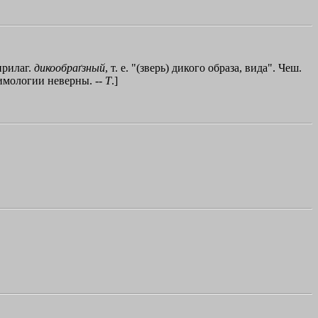
прилаг.
дикообраґзный
, т. е. "(зверь) дикого образа, вида". Чеш.
тимологии неверны. --
Т
.]