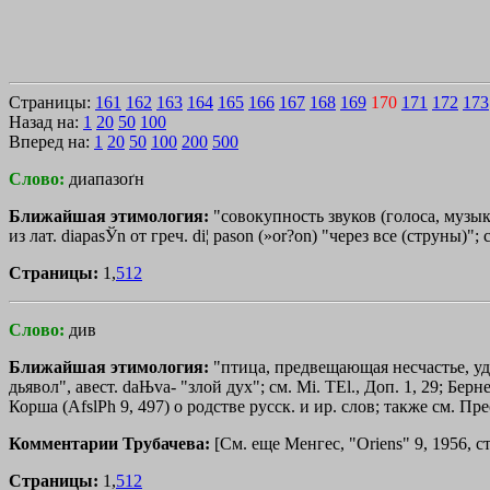
Страницы:
161
162
163
164
165
166
167
168
169
170
171
172
173
Назад на:
1
20
50
100
Вперед на:
1
20
50
100
200
500
Слово:
диапазоґн
Ближайшая этимология:
"совокупность звуков (голоса, музык
из лат. diapasЎn от греч.
di¦
pasоn
(»
or
?
оn
) "через все (струны)"; 
Страницы:
1,
512
Слово:
див
Ближайшая этимология:
"птица, предвещающая несчастье, удо
дьявол", авест. daЊva- "злой дух"; см. Mi. ТЕl., Доп. 1, 29; 
Корша (AfslPh 9, 497) о родстве русск. и ир. слов; также см. Пре
Комментарии Трубачева:
[См. еще Менгес, "Oriens" 9, 1956, ст
Страницы:
1,
512