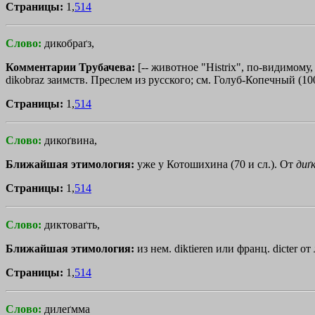
Страницы:
1,
514
Слово:
дикобраґз,
Комментарии Трубачева:
[-- животное "Histrix", по-видимому,
dikobraz заимств. Преслем из русского; см. Голуб-Копечный (100
Страницы:
1,
514
Слово:
дикоґвина,
Ближайшая этимология:
уже у Котошихина (70 и сл.). От
диґ
Страницы:
1,
514
Слово:
диктоваґть,
Ближайшая этимология:
из нем. diktieren или франц. dicter от л
Страницы:
1,
514
Слово:
дилеґмма