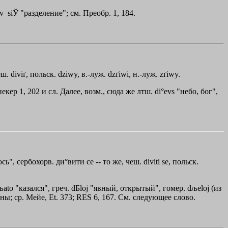
v–siЎ "разделение"; см. Преобр. 1, 184.
еш. diviґ, польск. dziwy, в.-луж. dzґiwi, н.-луж. zґiwy.
екер 1, 202 и сл. Далее, возм., сюда же лтш. di°evs "небо, бог",
ь", сербохорв. ди°вити се -- то же, чеш. diviti se, польск.
љato
"казался", греч.
dБloj
"явный, открытый", гомер.
dљeloj
(из
верны; ср. Мейе, Et. 373; RES 6, 167. См. следующее слово.