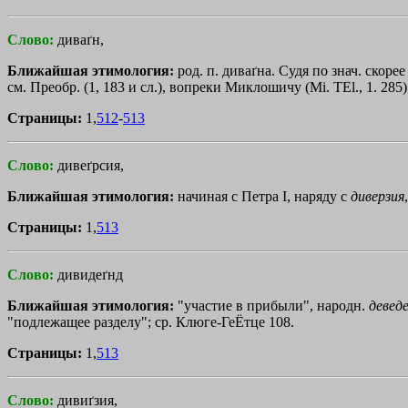
Слово:
диваґн,
Ближайшая этимология:
род. п. диваґна. Судя по знач. скоре
см. Преобр. (1, 183 и сл.), вопреки Миклошичу (Mi. TEl., 1. 285
Страницы:
1,
512
-
513
Слово:
дивеґрсия,
Ближайшая этимология:
начиная с Петра I, наряду с
диверзия
Страницы:
1,
513
Слово:
дивидеґнд
Ближайшая этимология:
"участие в прибыли", народн.
девед
"подлежащее разделу"; ср. Клюге-ГеЁтце 108.
Страницы:
1,
513
Слово:
дивиґзия,