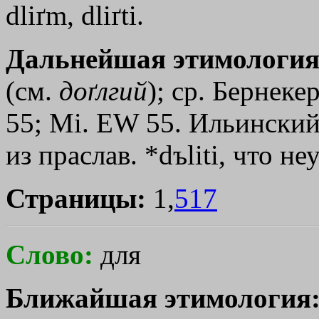
dliґm, dliґti.
Дальнейшая этимология
(см.
доґлгий
); ср. Бернеке
55; Mi. EW 55. Ильински
из праслав. *dъliti, что н
Страницы:
1,
517
Слово:
для
Ближайшая этимология