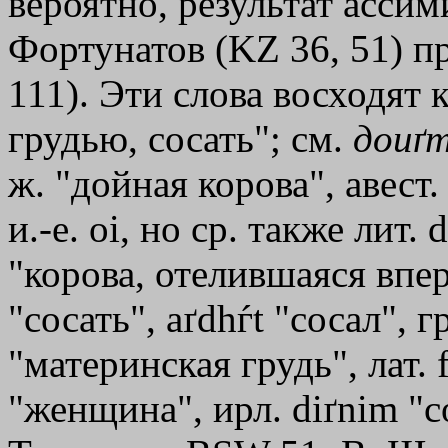
вероятно, результат асси
Фортунатов (KZ 36, 51) пр
111). Эти слова восходят 
грудью, сосать"; см.
доиґ
ж. "дойная корова", авест
и.-е. oi, но ср. также лит.
"корова, отелившаяся впер
"сосать", aґdhѓt "сосал", г
"материнская грудь", лат. 
"женщина", ирл. diґnim "со