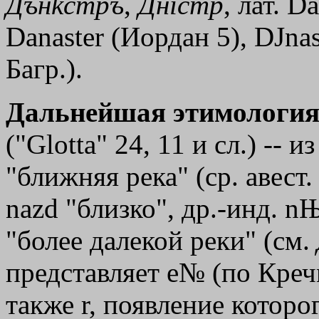
Дън
kстръ
,
Днiстр
, лат. D
Danaster (Иордан 5),
DЈnas
Багр.).
Дальнейшая этимология
("Glotta" 24, 11 и сл.) --
"ближняя река" (ср. авест.
nazd "близко", др.-инд. n
"более далекой реки" (см.
представляет e№ (по Кречме
также r, появление которо