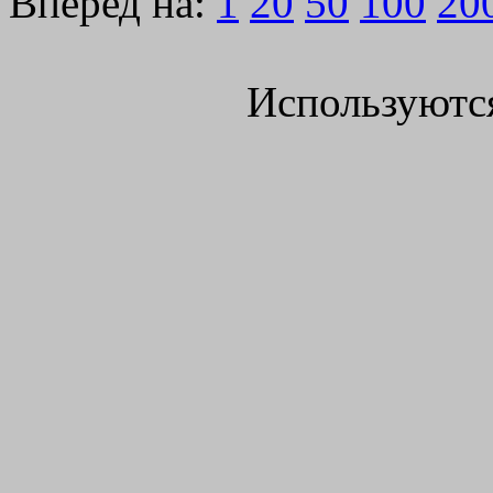
Вперед на:
1
20
50
100
20
Используютс