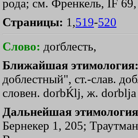
рода; см. Френкель, IF 69,
Страницы:
1,
519
-
520
Слово:
доґблесть,
Ближайшая этимология
доблестный", ст.-слав. до
словен. doґbЌlj, ж. doґblj
Дальнейшая этимология
Бернекер 1, 205; Траутман