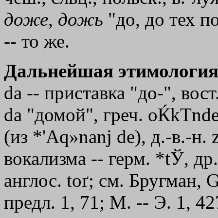
доже
,
дожь
"до, до тех п
-- то же.
Дальнейшая этимология
dа -- приставка "до-", вос
da "домой", греч.
oЌkТnd
(из *'
Aq»nanj
de
), д.-в.-н.
вокализма -- герм. *tЎ, др.-
англос. toґ; см. Бругман, 
предл. 1, 71; М. -- Э. 1, 