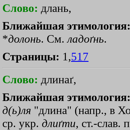
Слово:
длань,
Ближайшая этимология
*
долонь
. См.
ладоґнь
.
Страницы:
1,
517
Слово:
длинаґ,
Ближайшая этимология
д(ь)ля
"длина" (напр., в Х
ср. укр.
длиґти
, ст.-слав.