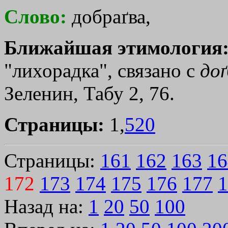
Слово:
добраґва,
Ближайшая этимология
"лихорадка", связано с
до
Зеленин, Табу 2, 76.
Страницы:
1,
520
Страницы:
161
162
163
16
172
173
174
175
176
177
1
Назад на:
1
20
50
100