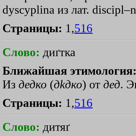
dyscyplina из лат. discipl–n
Страницы:
1,
516
Слово:
диґтка
Ближайшая этимология
Из
дедко
(
д
kдко
) от
дед
. 
Страницы:
1,
516
Слово:
дитяґ