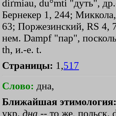
dіґmiau, du°mti "дуть", др.
Бернекер 1, 244; Миккола,
63; Поржезинский, RS 4, 
нем. Dampf "пар", посколь
th, и.-е. t.
Страницы:
1,
517
Слово:
дна,
Ближайшая этимология
укр.
дна
-- то же, польск. d