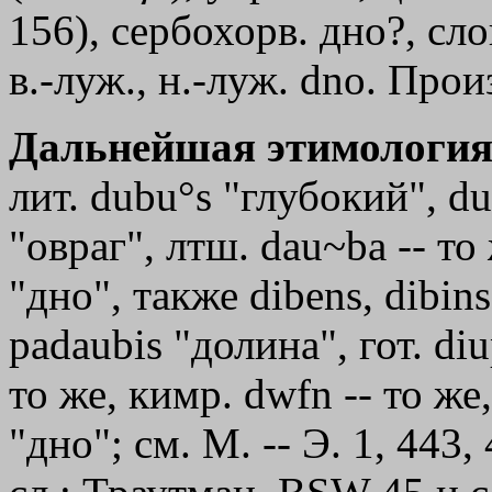
156), сербохорв. дно?, слов
в.-луж., н.-луж. dno. Про
Дальнейшая этимология
лит. dubu°s "глубокий", du
"овраг", лтш. dau~ba -- то
"дно", также dibens, dibins
padaubis "долина", гот. diup
то же, кимр. dwfn -- то же
"дно"; см. М. -- Э. 1, 443,