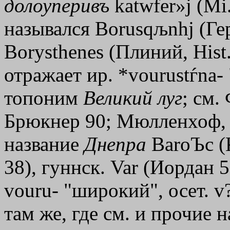
долоуперивъ
katwfer»j
(Mi.
назывался
Borusqљnhj
(Гер
Borysthenes (Плиний, Hist. 
отражает ир. *vourustѓna-
топоним
Великий
луг
; см.
Брюкнер 90; Мюлленхоф, 
название
Днепра
BaroЪc
(
38), гуннск. Var (Иордан 5,
vouru- "широкий", осет. v?
там же, где см. и прочие н