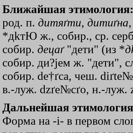
Ближайшая этимология
род. п.
дитяґти
,
дитиґна
,
*д
kтЮ
ж., собир., ср. сер
собир.
децаґ
"дети" (из *
д
собир. ди?jем ж. "дети", сл
собир. de†ґca, чеш. diґte№,
в.-луж. dzґe№cґo, н.-луж. 
Дальнейшая этимология
Форма на -i- в первом сло