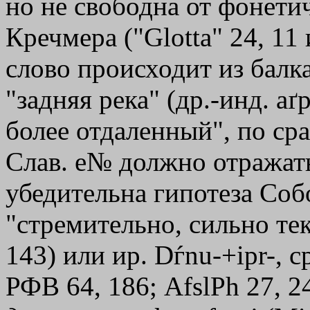
но не свободна от фонети
Кречмера ("Glotta" 24, 11 
слово происходит из балк
"задняя река" (др.-инд. aґp
более отдаленный", по сра
Слав. e№ должно отражать 
убедительна гипотеза Соб
"стремительно, сильно те
143) или ир. Dѓnu-+ipr-, с
РФВ 64, 186; AfslPh 27, 2