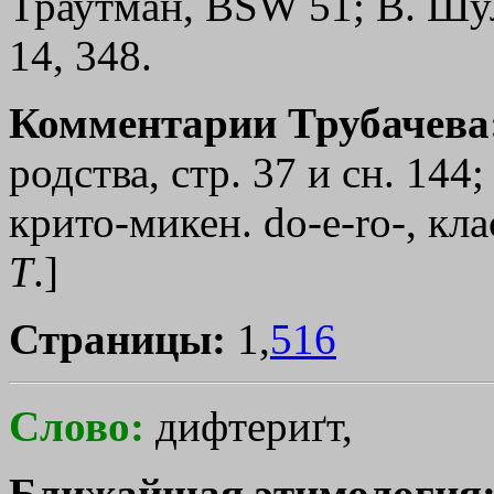
Траутман, BSW 51; В. Шу
14, 348.
Комментарии Трубачева
родства, стр. 37 и сн. 144
крито-микен. do-e-ro-, кл
Т
.]
Страницы:
1,
516
Слово:
дифтериґт,
Ближайшая этимология