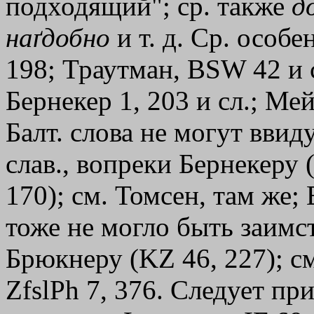
подходящий"; ср. также
д
наґдобно
и т. д. Ср. особе
198; Траутман, BSW 42 и с
Бернекер 1, 203 и сл.; Мей
Балт. слова не могут ввиду
слав., вопреки Бернекеру 
170); см. Томсен, там же; B
тоже не могло быть заимс
Брюкнеру (KZ 46, 227); см
ZfslPh 7, 376. Следует пр