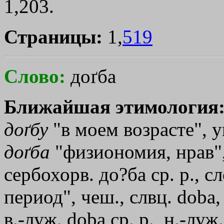
1,203.
Страницы:
1,
519
Слово:
доґба
Ближайшая этимология
доґбу
"в моем возрасте", 
доґба
"физиономия, нрав",
сербохорв. до?ба ср. р., сл
период", чеш., слвц. doba,
в.-луж. doba ср. р., н.-лу