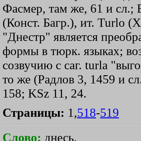
Фасмер, там же, 61 и сл.;
(Конст. Багр.), ит. Turlo (X
"Днестр" является преоб
формы в тюрк. языках; возм
созвучию с саг. turla "выгон
то же (Радлов 3, 1459 и сл
158; KSz 11, 24.
Страницы:
1,
518
-
519
Слово:
днесь,