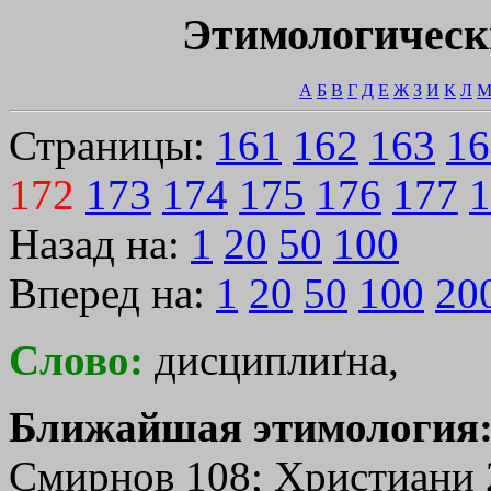
Этимологическ
А
Б
В
Г
Д
Е
Ж
З
И
К
Л
Страницы:
161
162
163
16
172
173
174
175
176
177
1
Назад на:
1
20
50
100
Вперед на:
1
20
50
100
20
Слово:
дисциплиґна,
Ближайшая этимология
Смирнов 108; Христиани 2