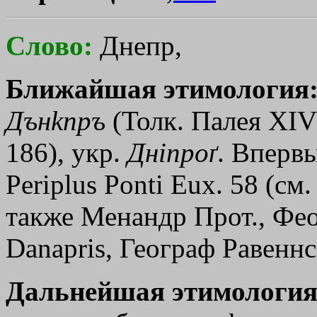
Слово:
Днепр,
Ближайшая этимология
Дън
kпръ
(Толк. Палея XIV
186), укр.
Днiпроґ
. Вперв
Periplus Ponti Eux. 58 (с
также Менандр Прот., Феоф
Danapris, Географ Равеннс
Дальнейшая этимология