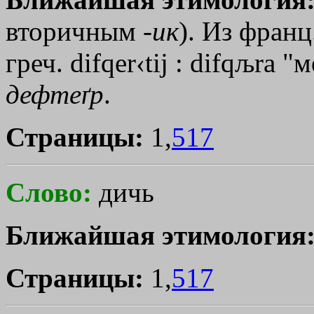
вторичным -
ик
). Из франц.
греч.
difqer‹tij
:
difqљra
"ме
дефтеґр
.
Страницы:
1,
517
Слово:
дичь
Ближайшая этимология
Страницы:
1,
517