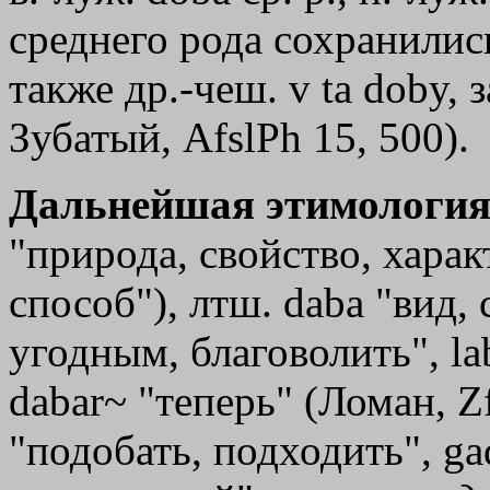
среднего рода сохранились
также др.-чеш. v ta doby, з
Зубатый, AfslPh 15, 500).
Дальнейшая этимология
"природа, свойство, харак
способ"), лтш. daba "вид, 
угодным, благоволить", la
dabar~ "теперь" (Ломан, Zf
"подобать, подходить", g