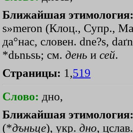
Ближайшая этимология
s»meron
(Клоц., Супр., Ма
да°нас, словен. dne?s, daґn
*dьnьsь; см.
день
и
сей
.
Страницы:
1,
519
Слово:
дно,
Ближайшая этимология
(*
дъньце
), укр.
дно
, цслав