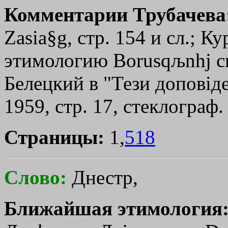
Комментарии Трубачева
Zasia§g, стр. 154 и сл.; К
этимологию
Borusqљnhj
с
Белецкий в "Тези дoпoвiдe
1959, стр. 17, стеклограф.
Страницы:
1,
518
Слово:
Днестр,
Ближайшая этимология