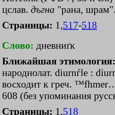
цслав.
дъгна
"рана, шрам"
Страницы:
1,
517
-
518
Слово:
дневниґк
Ближайшая этимология
народнолат. diurnѓle : di
восходит к греч.
™fhmer
608 (без упоминания русск
Страницы:
1,
518