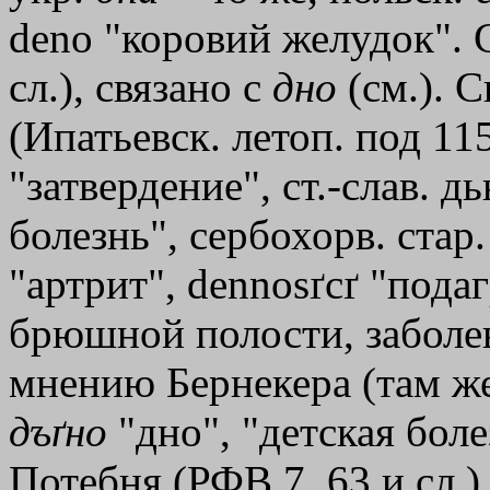
deno "коровий желудок". С
сл.), связано с
дно
(см.). С
(Ипатьевск. летоп. под 115
"затвердение", ст.-слав. дь
болезнь", сербохорв. стар.
"артрит", dennosґcґ "пода
брюшной полости, заболев
мнению Бернекера (там же
дъґно
"дно", "детская боле
Потебня (РФВ 7, 63 и сл.) 