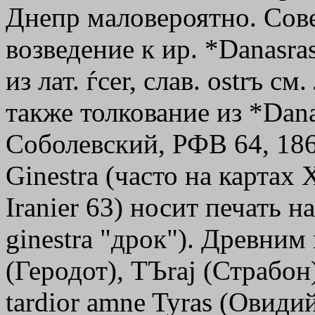
Днепр маловероятно. Сов
возведение к ир. *Danasr
из лат. ѓcer, слав. ostrъ с
также толкование из *Dana
Соболевский, РФВ 64, 186;
Ginestra (часто на картах 
Iranier 63) носит печать н
ginestra "дрок"). Древни
(Геродот),
TЪraj
(Страбон) 
tardior amne Tyras (Овидий