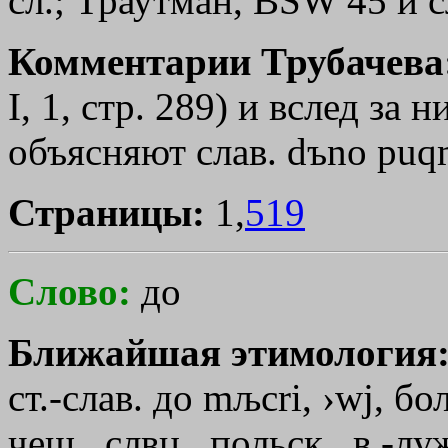
сл.; Траутман, BSW 45 и с
Комментарии Трубачева
I, 1, стр. 289) и вслед за 
объясняют слав. dъno
puq
Страницы:
1,
519
Слово:
до
Ближайшая этимология
ст.-слав. до
mљcri
,
›wj
, бо
чеш., слвц., польск., в.-лу