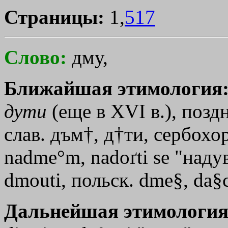
Страницы:
1,
517
Слово:
дму,
Ближайшая этимология
дути
(еще в XVI в.), позд
слав. дъм
†
, д
†ти
, сербохо
nadme°m, nadoґti se "надув
dmouti, польск. dme§, da§c
Дальнейшая этимология