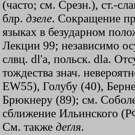
(часто; см. Срезн.), ст.-сла
блр.
дзеле
. Сокращение пр
языках в безударном поло
Лекции 99; независимо ос
слвц. dl'a, польск. dla. От
тождества знач. невероят
EW55), Голубу (40), Бернек
Брюкнеру (89); см. Собол
сближение Ильинского (Р
См. также
деґля
.