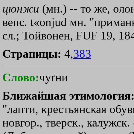
цюнжи
(мн.) -- то же, оло
вепс. t«onјud мн. "приман
сл.; Тойвонен, FUF 19, 18
Страницы:
4,
383
Слово:
чуґни
Ближайшая этимология
"лапти, крестьянская обув
новгор., тверск., калужск.