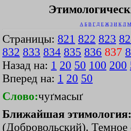
Этимологическ
А
Б
В
Г
Д
Е
Ж
З
И
К
Л
Страницы:
821
822
823
82
832
833
834
835
836
837
8
Назад на:
1
20
50
100
200
Вперед на:
1
20
50
Слово:
чуґмасыґ
Ближайшая этимология
(Добровольский). Темное 