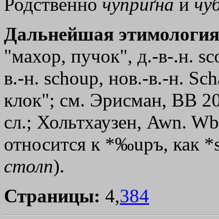
Родственно
чуприґна
и
чу
Дальнейшая этимология
"махор, пучок", д.-в-.н. s
в.-н. sсhоuр, нов.-в.-н. S
клок"; см. Эрисман, ВВ 20,
сл.; Хольтхаузен, Awn. W
относится к *‰uръ, как *st
столп
).
Страницы:
4,
384