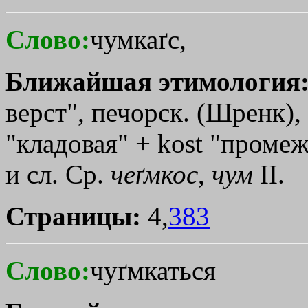
Слово:
чумкаґс,
Ближайшая этимология
верст", печорск. (Шренк), 
"кладовая" + kost "промеж
и сл. Ср.
чеґмкос
,
чум
II.
Страницы:
4,
383
Слово:
чуґмкаться