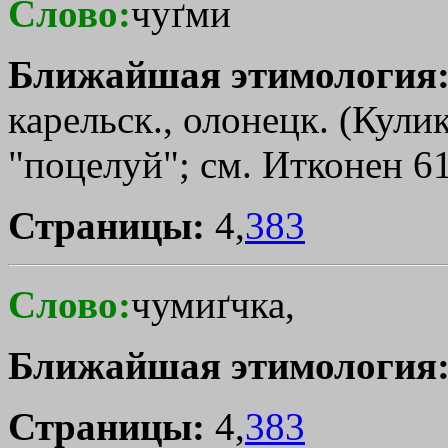
Слово:
чуґми
Ближайшая этимология
карельск., олонецк. (Кули
"поцелуй"; см. Итконен 61
Страницы:
4,
383
Слово:
чумиґчка,
Ближайшая этимология
Страницы:
4,
383