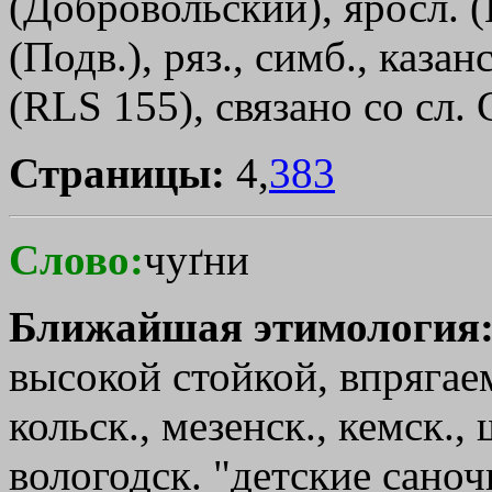
(Добровольский), яросл. (
(Подв.), ряз., симб., каза
(RLS 155), связано со сл.
Страницы:
4,
383
Слово:
чуґни
Ближайшая этимология
высокой стойкой, впрягае
кольск., мезенск., кемск., 
вологодск. "детские саноч