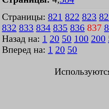
Страницы:
821
822
823
82
832
833
834
835
836
837
8
Назад на:
1
20
50
100
200
Вперед на:
1
20
50
Используютс