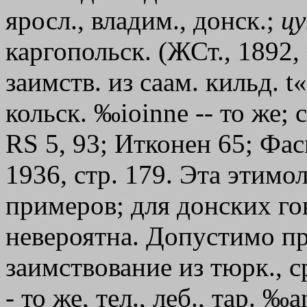
яросл., владим., донск.;
цу
каргопольск. (ЖСт., 1892,
заимств. из саам. кильд. 
кольск. ‰ioinne -- то же; 
RS 5, 93; Итконен 65; Фасм
1936, стр. 179. Эта этимо
примеров; для донских го
невероятна. Допустимо п
заимствование из тюрк., ср
- то же, тел., леб., тар. 