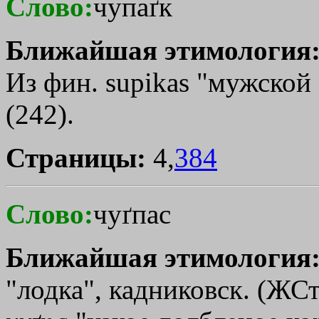
Слово:
чупаґк
Ближайшая этимология
Из фин. supikas "мужской
(242).
Страницы:
4,
384
Слово:
чуґпас
Ближайшая этимология
"лодка", кадниковск. (ЖСт.