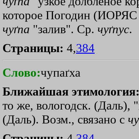
чуґпа
"узкое долбленое кор
которое Погодин (ИОРЯС 12
чуґпа
"залив". Ср.
чуґпус
.
Страницы:
4,
384
Слово:
чупаґха
Ближайшая этимология
то же, вологодск. (Даль), 
(Даль). Возм., связано с
ч
Страницы:
4,
384