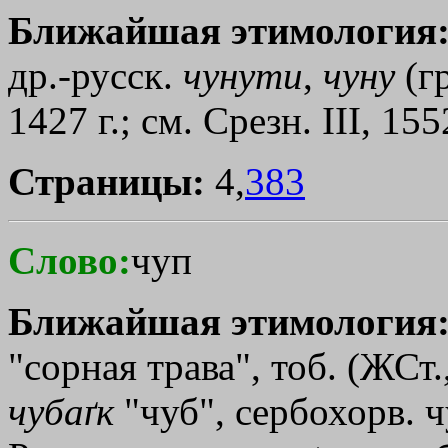
Ближайшая этимология
др.-русск.
чунути
,
чуну
(г
1427 г.; см. Срезн. III, 15
Страницы:
4,
383
Слово:
чуп
Ближайшая этимология
"сорная трава", тоб. (ЖСт.
чубаґк
"чуб", сербохорв. ч