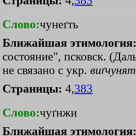
Страницы:
4,
383
Слово:
чунеґть
Ближайшая этимология
состояние", псковск. (Даль
не связано с укр.
виґчуня
Страницы:
4,
383
Слово:
чуґнжи
Ближайшая этимология