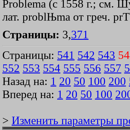
Problema (с 1558 г.; см. Ш
лат. problЊma от греч.
pr
Страницы:
3,
371
Страницы:
541
542
543
54
552
553
554
555
556
557
5
Назад на:
1
20
50
100
200
Вперед на:
1
20
50
100
20
>
Изменить параметры пр