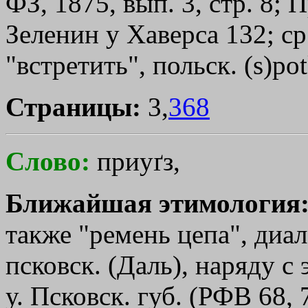
ФЗ, 1875, вып. 3, стр. 8; 
Зеленин у Хаверса 132; ср.
"встретить", польск. (s)pot
Страницы:
3,
368
Слово:
приуґз,
Ближайшая этимология
также "ремень цепа", диа
псковск. (Даль), наряду с
у. Псковск. губ. (РФВ 68, 7