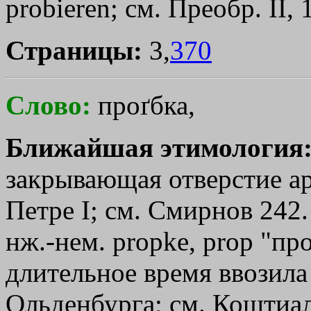
probieren; см. Преобр. II,
Страницы:
3,
370
Слово:
проґбка,
Ближайшая этимология
закрывающая отверстие ар
Петре I; см. Смирнов 242.
нж.-нем. рrорkе, рrор "пр
длительное время ввозила
Ольденбурга; см. Коштиал,