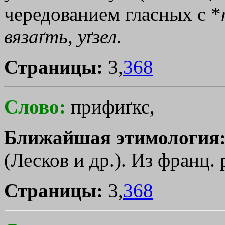
чередованием гласных с *
вязаґть
,
уґзел
.
Страницы:
3,
368
Слово:
прифиґкс,
Ближайшая этимология
(Лесков и др.). Из франц. p
Страницы:
3,
368