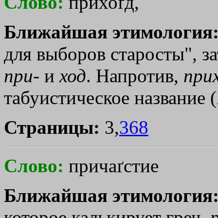
Слово:
прихоґд,
Ближайшая этимология
для выборов старосты", з
при
- и
ход
. Напротив,
при
табуистическое название (
Страницы:
3,
368
Слово:
причаґстие
Ближайшая этимология
которое калькирует греч.