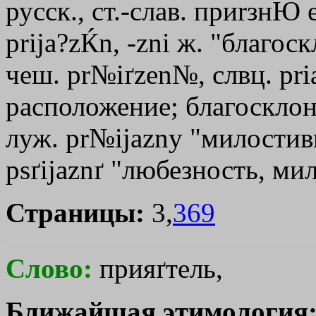
русск., ст.-слав. при
rзнЮ
prija?zЌn, -zni ж. "благос
чеш. pr№iґzen№, слвц. pr
расположение; благосклонно
луж. pr№ijazny "милостив
psґijaznґ "любезность, мил
Страницы:
3,
369
Слово:
прияґтель,
Ближайшая этимология