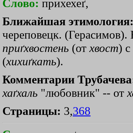
Слово:
прихехеґ,
Ближайшая этимология
череповецк. (Герасимов).
приґхвостень
(от
хвост
) 
(
хихиґкать
).
Комментарии Трубачева
хаґхаль
"любовник" -- от
х
Страницы:
3,
368