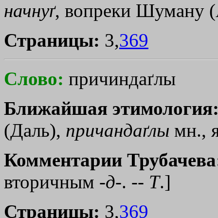
начнуґ
, вопреки Шуману (A
Страницы:
3,
369
Слово:
причиндаґлы
Ближайшая этимология
(Даль),
причандаґлы
мн., 
Комментарии Трубачева
вторичным -
д
-. --
Т
.]
Страницы:
3,
369