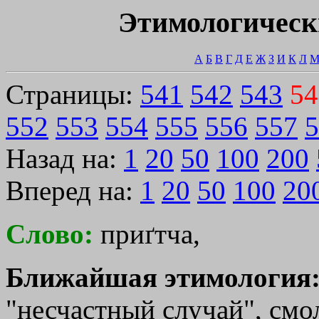
Этимологическ
А
Б
В
Г
Д
Е
Ж
З
И
К
Л
Страницы:
541
542
543
54
552
553
554
555
556
557
5
Назад на:
1
20
50
100
200
Вперед на:
1
20
50
100
20
Слово:
приґтча,
Ближайшая этимология
"несчастный случай", смол 