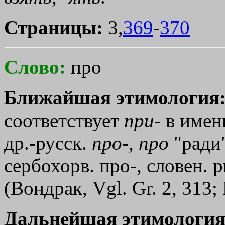
Страницы:
3,
369
-
370
Слово:
про
Ближайшая этимология
соответствует
при
- в имен
др.-русск.
про
-,
про
"ради"
сербохорв. про-, словен. рr
(Вондрак, Vgl. Gr. 2, 313;
Дальнейшая этимология