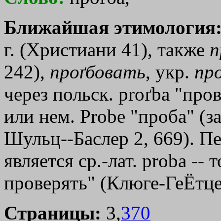
Ближайшая этимология
г. (Христиани 41), также
п
242),
проґбовать
, укр.
пр
через польск. proґba "про
или нем. Рrоbе "проба" (з
Шульц--Баслер 2, 669). П
является ср.-лат. рrоbа -- 
проверять" (Клюге-ГеЁтце
Страницы:
3,
370