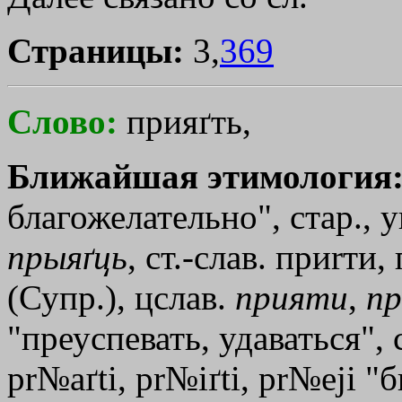
Страницы:
3,
369
Слово:
прияґть,
Ближайшая этимология
благожелательно", стар., 
прыяґць
, ст.-слав. при
rти
,
(Супр.), цслав.
прияти
,
пр
"преуспевать, удаваться", с
pr№aґti, pr№iґti, рr№еji 