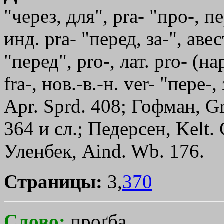
"через, для", рrа- "про-, пер
инд. рrа- "перед, за-", авес
"перед",
pro
-, лат. рrо- (на
fra-, нов.-в.-н. ver- "пере
Арr. Sprd. 408; Гофман, G
364 и сл.; Педерсен, Kelt. 
Уленбек, Aind. Wb. 176.
Страницы:
3,
370
Слово:
проґба,