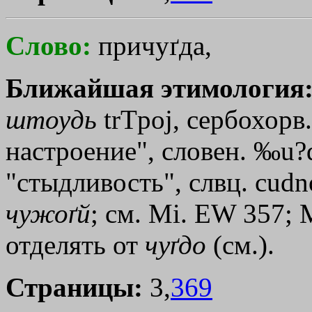
Слово:
причуґда,
Ближайшая этимология
штоудь
trТpoj
, сербохорв.
настроение", словен. ‰u?d
"стыдливость", слвц. сudn
чужоґй
; см. Мi. ЕW 357; 
отделять от
чуґдо
(см.).
Страницы:
3,
369