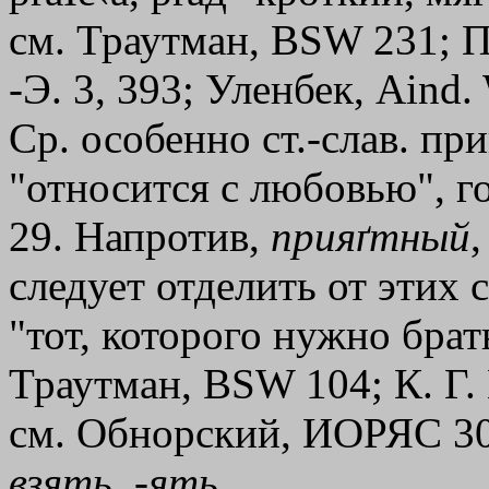
см. Траутман, ВSW 231; Пе
-Э. 3, 393; Уленбек, Aind.
Ср. особенно ст.-слав. при
"относится с любовью", гот
29. Напротив,
прияґтный
,
следует отделить от этих с
"тот, которого нужно брать
Траутман, ВSW 104; К. Г. 
см. Обнорский, ИОРЯС 30
взять
, -
ять
.