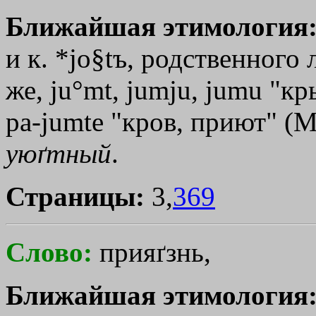
Ближайшая этимология
и к. *jo§tъ, родственного 
же, ju°mt, jumju, jumu "к
pa-jumte "кров, приют" (М.-
уюґтный
.
Страницы:
3,
369
Слово:
прияґзнь,
Ближайшая этимология