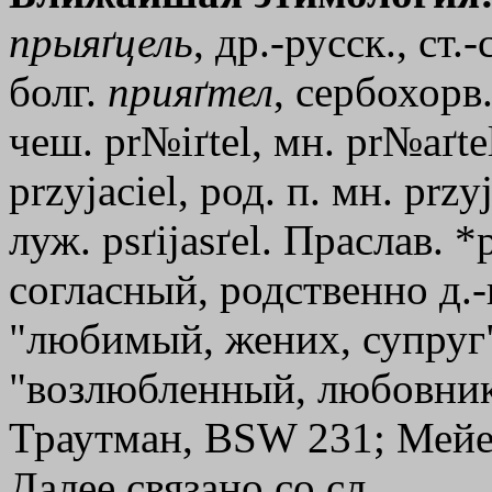
прыяґцель
, др.-русск., ст.
болг.
прияґтел
, сербохорв.
чеш. pr№iґtel, мн. pr№aґtel
рrzуjасiеl, род. п. мн. przy
луж. psґijasґel. Праслав. *
согласный, родственно д.-в.-
"любимый, жених, супруг", 
"возлюбленный, любовник
Траутман, ВSW 231; Мейе, 
Далее связано со сл.