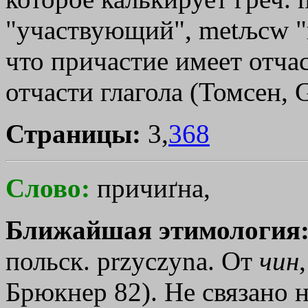
"участвующий",
metљcw
"
что причастие имеет отча
отчасти глагола (Томсен, G
Страницы:
3,
368
Слово:
причиґна,
Ближайшая этимология
польск. рrzусzуnа. От
чин
Брюкнер 82). Не связано 