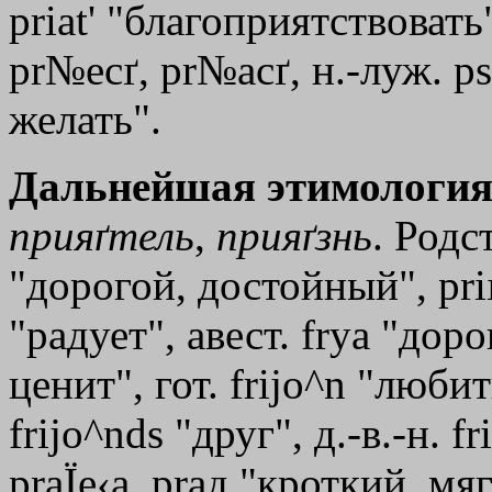
рriаt
'
"благоприятствовать",
рr№еcґ, рr№аcґ, н.-луж. рs
желать".
Дальнейшая этимология
прияґтель
,
прияґзнь
. Родс
"дорогой, достойный", рri
"радует", авест. frya "дор
ценит", гот. frijo^n "любить
frijo^nds "друг", д.-в.-н. fr
pra
Ї
e‹a
,
praд
"кроткий, мяг