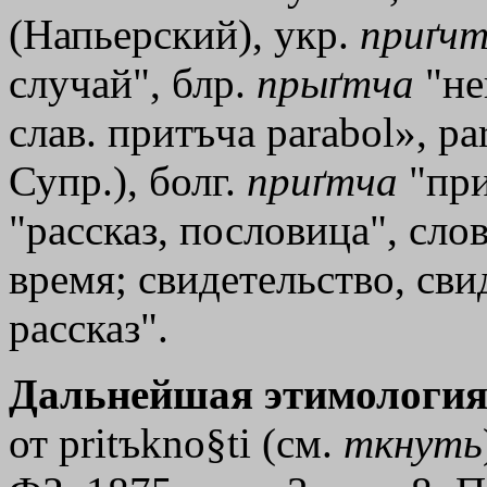
(Напьерский), укр.
приґч
случай", блр.
прыґтча
"не
слав. притъча
parabol»
,
pa
Супр.), болг.
приґтча
"при
"рассказ, пословица", сло
время; свидетельство, свид
рассказ".
Дальнейшая этимология
от pritъkno§ti (см.
ткнуть