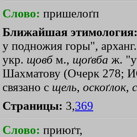
Слово:
пришелоґп
Ближайшая этимология
у подножия горы", арханг.
укр.
щовб
м.,
щоґвба
ж. "у
Шахматову (Очерк 278; ИО
связано с
щель
,
оскоґлок
,
Страницы:
3,
369
Слово:
приюґт,