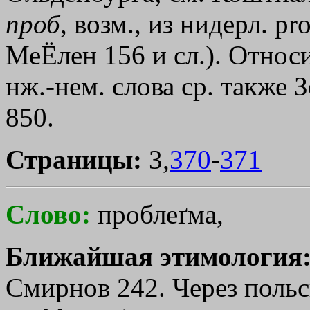
проб
, возм., из нидерл. р
МеЁлен 156 и сл.). Относ
нж.-нем. слова ср. также 
850.
Страницы:
3,
370
-
371
Слово:
проблеґма,
Ближайшая этимология
Смирнов 242. Через польск