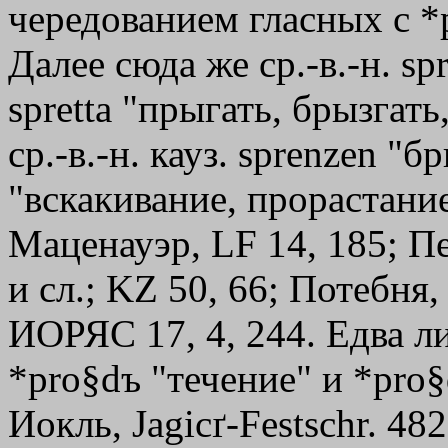
чередованием гласных с *p
Далее сюда же ср.-в.-н. sp
spretta "прыгать, брызгать
ср.-в.-н. кауз. sprenzen "б
"вскакивание, прорастание
Маценауэр, LF 14, 185; П
и сл.; KZ 50, 66; Потебня
ИОРЯС 17, 4, 244. Едва л
*pro§dъ "течение" и *pro
Иокль, Jagicґ-Festschr. 482 