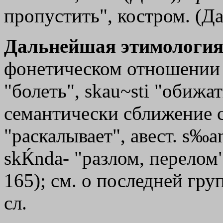
пропустить", костром. (Да
Дальнейшая этимология
фонетическом отношении с
"болеть", skau~sti "обижа
семантически сближение с
"раскалывает", авест. s‰a
skЌnda- "разлом, перелом
165); см. о последней гру
сл.