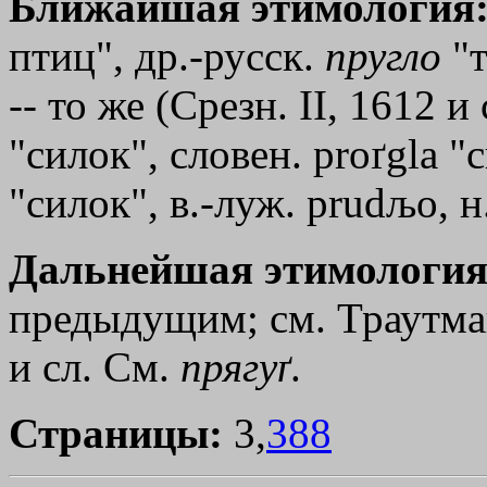
Ближайшая этимология
птиц", др.-русск.
пругло
"т
-- то же (Срезн. II, 1612 и
"силок", словен. proґgla "
"силок", в.-луж. prudљo, 
Дальнейшая этимология
предыдущим; см. Траутман
и сл. См.
прягуґ
.
Страницы:
3,
388