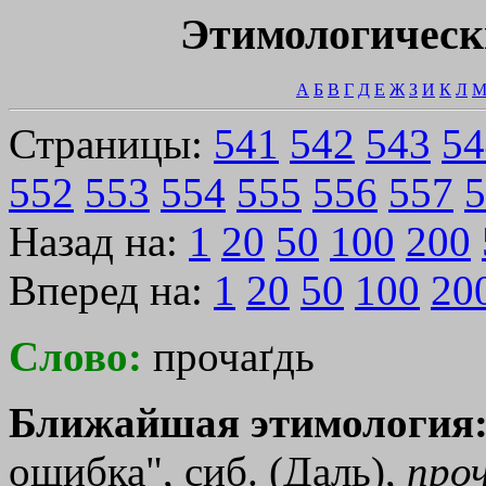
Этимологическ
А
Б
В
Г
Д
Е
Ж
З
И
К
Л
Страницы:
541
542
543
54
552
553
554
555
556
557
5
Назад на:
1
20
50
100
200
Вперед на:
1
20
50
100
20
Слово:
прочаґдь
Ближайшая этимология
ошибка", сиб. (Даль),
про