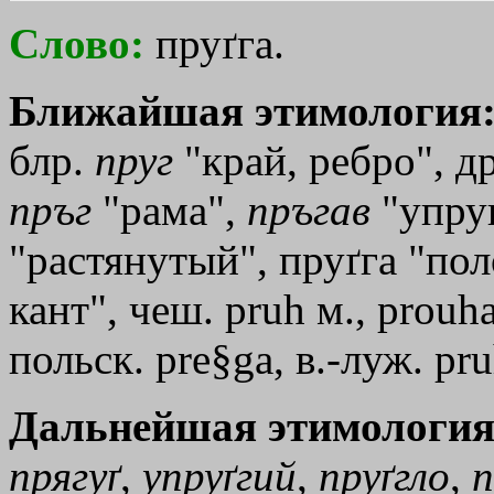
Слово:
пруґга.
Ближайшая этимология
блр.
пруг
"край, ребро", д
пръг
"рама",
пръгав
"упруг
"растянутый", пруґга "пол
кант", чеш. pruh м., prouha
польск. pre§ga, в.-луж. pru
Дальнейшая этимология
прягуґ
,
упруґгий
,
пруґгло
,
п