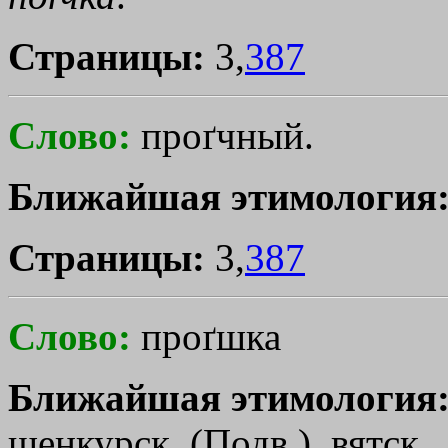
Страницы:
3,
387
Слово:
проґчный.
Ближайшая этимология
Страницы:
3,
387
Слово:
проґшка
Ближайшая этимология
шенкурск. (Подв.), вятск., 