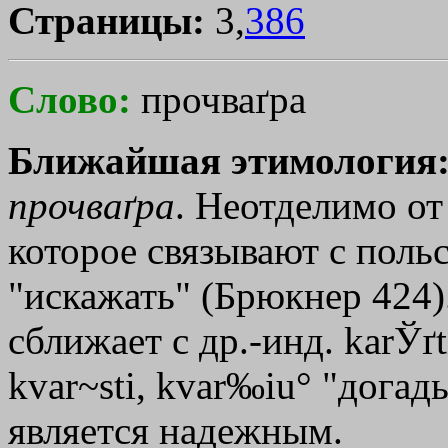
Страницы:
3,
386
Слово:
прочваґра
Ближайшая этимология
прочваґра
. Неотделимо от 
которое связывают с польс
"искажать" (Брюкнер 424).
сближает с др.-инд. karЎґt
kvar~sti, kvar‰iu° "догад
является надежным.