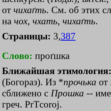
от
чихаґть
. См. об этих с
на
чох
,
чхать
,
чихаґть
.
Страницы:
3,
387
Слово:
проґшка
Ближайшая этимология
(Богораз). Из *
прочька
от
сближено с
Прошка
-- име
греч.
PrТcoroj
.