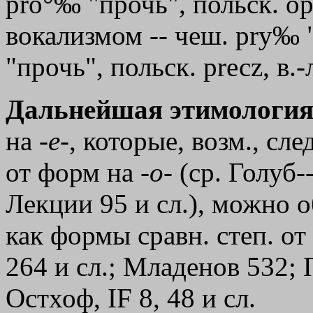
pro°‰ "прочь", польск. ор
вокализмом -- чеш. рrу‰ 
"прочь", польск. рrесz, в.-
Дальнейшая этимология
на -
е
-, которые, возм., сл
от форм на -
о
- (ср. Голуб
Лекции 95 и сл.), можно 
как формы сравн. степ. от
264 и сл.; Младенов 532; 
Остхоф, IF 8, 48 и сл.