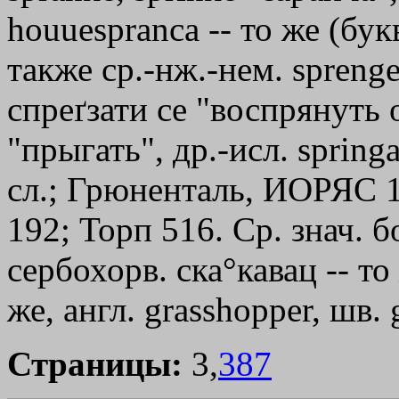
houuespranca -- то же (бу
также ср.-нж.-нем. sprenge
спреґзати се "воспрянуть от
"прыгать", др.-исл. spring
сл.; Грюненталь, ИОРЯС 18
192; Торп 516. Ср. знач. б
сербохорв. ска°кавац -- то
же, англ. grasshopper, шв. 
Страницы:
3,
387