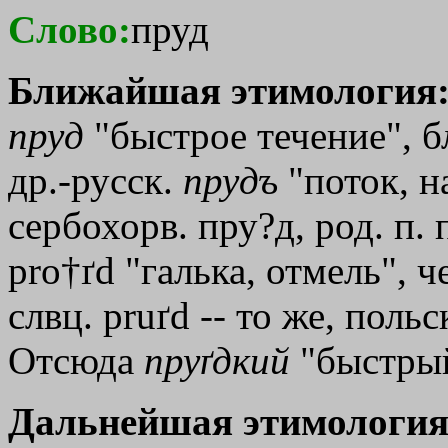
Слово:
пруд
Ближайшая этимология
пруд
"быстрое течение", б
др.-русск.
прудъ
"поток, н
сербохорв. пру?д, род. п. 
pro†ґd "галька, отмель", ч
слвц. pruґd -- то же, польск
Отсюда
пруґдкий
"быстры
Дальнейшая этимология