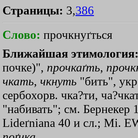
Страницы:
3,
386
Слово:
прочкнуґться
Ближайшая этимология
почке)",
прочкаґть
,
прочк
чкать
,
чкнуть
"бить", укр
сербохорв. чка?ти, ча?чка
"набивать"; см. Бернекер 
Lideґniana 40 и сл.; Мi. Е
поґчка
.