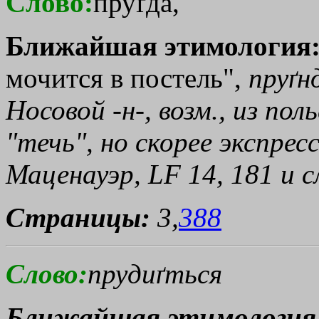
Слово:
пруґда,
Ближайшая этимология
мочится в постель",
пруґн
Носовой -
н
-, возм., из по
"течь", но скорее экспре
Маценауэр, LF 14, 181 и сл
Страницы:
3,
388
Слово:
прудиґться
Ближайшая этимология