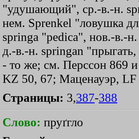
"удушающий", ср.-в.-н. spr
нем. Sprenkel "ловушка для
springa "реdiса", нов.-в.-
д.-в.-н. springan "прыгать,
- то же; см. Перссон 869 и
KZ 50, 67; Маценауэр, LF 1
Страницы:
3,
387
-
388
Слово:
пруґгло