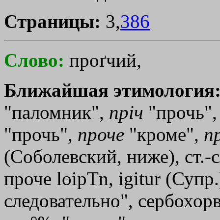
Страницы:
3,
386
Слово:
проґчий,
Ближайшая этимология
"паломник",
прiч
"прочь",
"прочь",
проче
"кроме",
п
(Соболевский, ниже), ст.-
проче
loipТn
, igitur (Супр.
следовательно", сербохорв