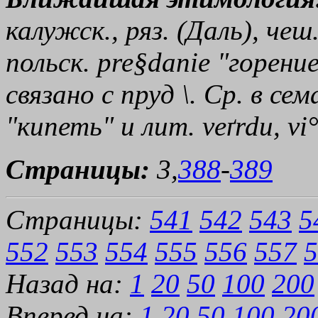
калужск., ряз. (Даль), чеш
польск. pre§danie "горение
связано с
пруд
\. Ср. в с
"кипеть" и лит. veґrdu, vi
Страницы:
3,
388
-
389
Страницы:
541
542
543
5
552
553
554
555
556
557
5
Назад на:
1
20
50
100
200
Вперед на:
1
20
50
100
20