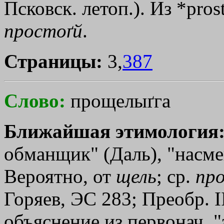
Псковск. летоп.). Из *pros
простоґй
.
Страницы:
3,
387
Слово:
прощелыґга
Ближайшая этимология
обманщик" (Даль), "насмеш
Вероятно, от
щель
; ср.
про
Горяев, ЭС 283; Преобр. I
объяснение из первонач. "