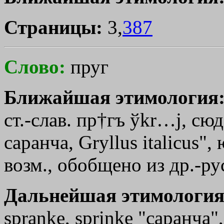
Страницы:
3,
387
Слово:
пруг
Ближайшая этимология
ст.-слав. пр
†гъ
ўkr…j
, сю
саранча, Gryllus italicus"
возм., обобщено из др.-ру
Дальнейшая этимология
spranke, sprinke "саранча", 