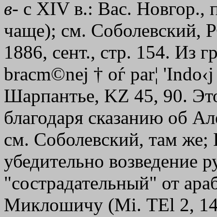
в
- с ХIV в.: Вас. Новгор.,
чаще); см. Соболевский, 
1886, сент., стр. 154. Из г
bracm©nej
†
oѓ
par¦
'Indo‹j
Шарпантье, KZ 45, 90. Это
благодаря сказанию об А
см. Соболевский, там же; 
убедительно возведение ру
"сострадательный" от араб
Миклошичу (Мi. ТЕl 2, 1