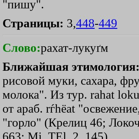
"пишу".
Страницы:
3,
448
-
449
Слово:
рахат-лукуґм
Ближайшая этимология
рисовой муки, сахара, фру
молока". Из тур. rаhаt loku
от араб. rѓhёat "освежени
"горло" (Крелиц 46; Локоч
663; Мi. ТЕl. 2, 145).