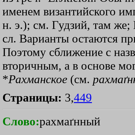
именем византийского им
н. э.); см. Гудзий, там ж
сл. Варианты остаются пр
Поэтому сближение с назв
вторичным, а в основе мо
*
Рахманское
(см.
рахмаґн
Страницы:
3,
449
Слово:
рахмаґнный