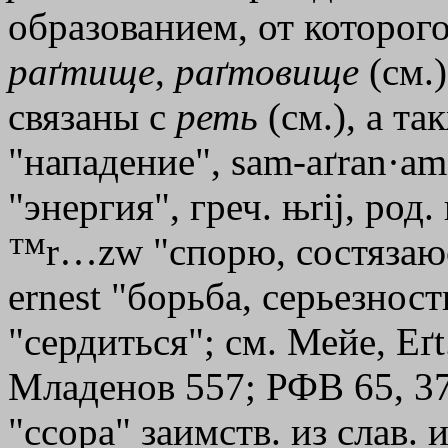
образованием, от которог
раґтище
,
раґтовище
(см.)
связаны с
реть
(см.), а так
"нападение", sam-aґran·am 
"энергия", греч.
њrij
, род. 
™r…zw
"спорю, состязаюсь"
ernest "борьба, серьезност
"сердиться"; см. Мейе, Eґt
Младенов 557; РФВ 65, 370
"ссора" заимств. из слав. 