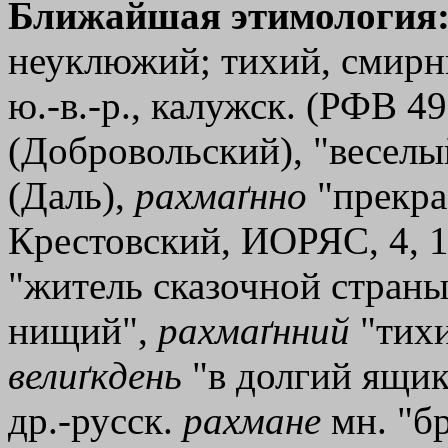
Ближайшая этимология
неуклюжий; тихий, смирн
ю.-в.-р., калужск. (РФВ 49
(Добровольский), "веселый
(Даль),
рахмаґнно
"прекрас
Крестовский, ИОРЯС, 4, 1
"житель сказочной страны
нищий",
рахмаґнний
"тихи
велиґкдень
"в долгий ящик
др.-русск.
рахмане
мн. "б