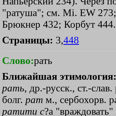
Напьерский 234). Через поль
"ратуша"; см. Мi. ЕW 273
Брюкнер 432; Корбут 444.
Страницы:
3,
448
Слово:
рать
Ближайшая этимология
рать
, др.-русск., ст.-слав
болг.
рат
м., сербохорв. р
ратити
с
?а "враждовать"