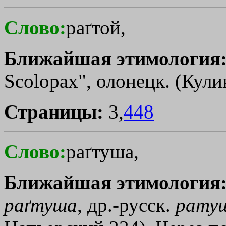
Слово:
раґтой,
Ближайшая этимология
Sсоlорах", олонецк. (Кулик
Страницы:
3,
448
Слово:
раґтуша,
Ближайшая этимология
раґтуша
, др.-русск.
рату