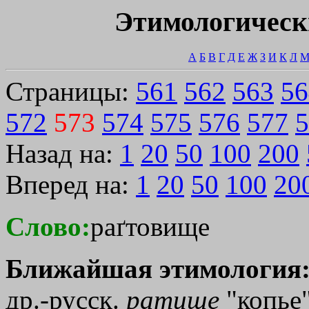
Этимологическ
А
Б
В
Г
Д
Е
Ж
З
И
К
Л
Страницы:
561
562
563
56
572
573
574
575
576
577
5
Назад на:
1
20
50
100
200
Вперед на:
1
20
50
100
20
Слово:
раґтовище
Ближайшая этимология
др.-русск.
ратище
"копье"