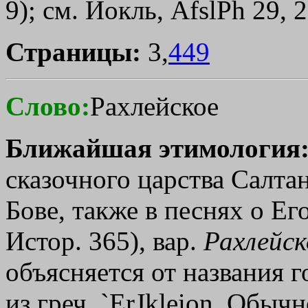
9); см. Иокль, AfslPh 29, 
Страницы:
3,
449
Слово:
Рахлейское
Ближайшая этимология
сказочного царства Салтан
Бове, также в песнях о Ег
Истор. 365), вар.
Рахлейск
объясняется от названия 
из греч.
`ErЈkleion
. Обычн