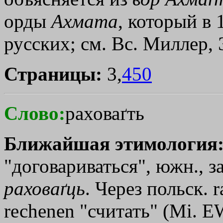
орды
Ахмата
, который в 
русских; см. Вс. Миллер, 
Страницы:
3,
450
Слово:
раховаґть
Ближайшая этимология
"договариваться", южн., за
раховаґць
. Через польск. r
rесhеnеn "считать" (Мi. Е