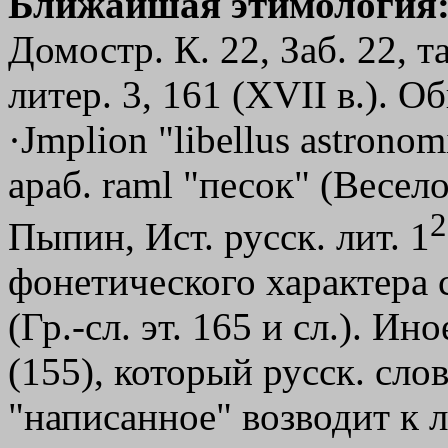
Ближайшая этимология
Домостр. К. 22, Заб. 22, т
литер. 3, 161 (XVII в.). О
·Јmplion
"libellus astrono
араб. raml "песок" (Весел
2
Пыпин, Ист. русск. лит. 1
фонетического характера 
(Гр.-сл. эт. 165 и сл.). И
(155), который русск. слов
"написанное" возводит к л