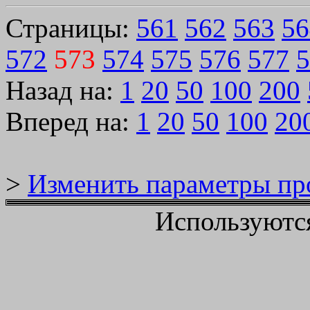
Страницы:
561
562
563
56
572
573
574
575
576
577
5
Назад на:
1
20
50
100
200
Вперед на:
1
20
50
100
20
>
Изменить параметры пр
Используютс