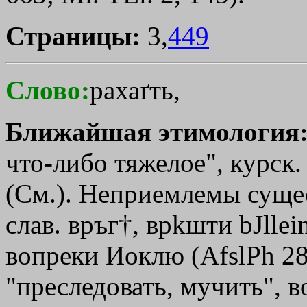
Страницы:
3,
449
Слово:
рахаґть,
Ближайшая этимология
что-либо тяжелое", курск. 
(См.). Неприемлемы сущес
слав. връг
†
, вр
kшти
bЈllei
вопреки Иоклю (AfslPh 28,
"преследовать, мучить", 