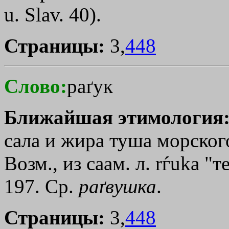
u. Slav. 40).
Страницы:
3,
448
Слово:
раґук
Ближайшая этимология
сала и жира туша морского 
Возм., из саам. л. rѓukа "
197. Ср.
раґвушка
.
Страницы:
3,
448