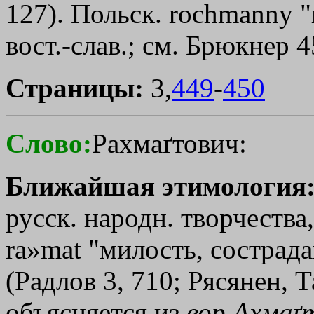
127). Польск. rochmanny 
вост.-слав.; см. Брюкнер 
Страницы:
3,
449
-
450
Слово:
Рахмаґтович:
Ближайшая этимология
русск. народн. творчества,
rа»mаt "милость, сострадан
(Радлов 3, 710; Рясянен, Т
объясняется из
вор
Ахмаґ