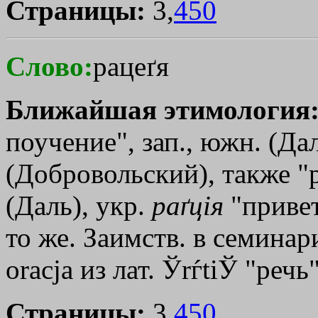
Страницы:
3,
450
Слово:
рацеґя
Ближайшая этимология
поучение", зап., южн. (Дал
(Добровольский), также "
(Даль), укр.
раґцiя
"привет
то же. Заимств. в семинар
оrасjа из лат. ЎrѓtiЎ "реч
Страницы:
3,
450