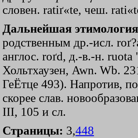
словен. ratiґ«te, чеш. rati«t
Дальнейшая этимология
родственным др.-исл. roґ?а
англос. roґd, д.-в.-н. ruot
Хольтхаузен, Awn. Wb. 23
ГеЁтце 493). Напротив, по
скорее слав. новообразов
III, 105 и сл.
Страницы:
3,
448