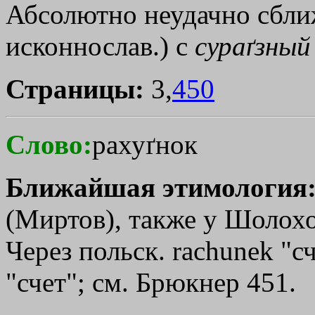
Абсолютно неудачно сбл
исконнослав.) с
сураґзный
Страницы:
3,
450
Слово:
рахуґнок
Ближайшая этимология
(Миртов), также у Шолохо
Через польск. rachunek "сч
"счет"; см. Брюкнер 451.