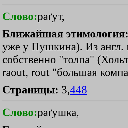
Слово:
раґут,
Ближайшая этимология
уже у Пушкина). Из англ. 
собственно "толпа" (Хольт
raout, rout "большая комп
Страницы:
3,
448
Слово:
раґушка,