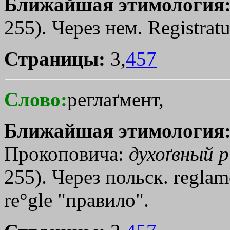
Ближайшая этимология
255). Через нем. Registratur 
Страницы:
3,
457
Слово:
реглаґмент,
Ближайшая этимология
Прокоповича:
духоґвный
р
255). Через польск. reglam
re°glе "правило".