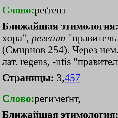
Слово:
реґгент
Ближайшая этимология
хора",
регеґнт
"правитель 
(Смирнов 254). Через нем.
лат. regens, -ntis "правител
Страницы:
3,
457
Слово:
регимеґнт,
Ближайшая этимология