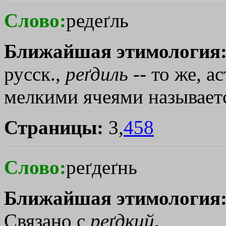
Слово:
редеґль
Ближайшая этимология
русск.,
реґдиль
-- то же, а
мелкими ячеями называет
Страницы:
3,
458
Слово:
реґдеґнь
Ближайшая этимология
Связано с
реґдкий
.