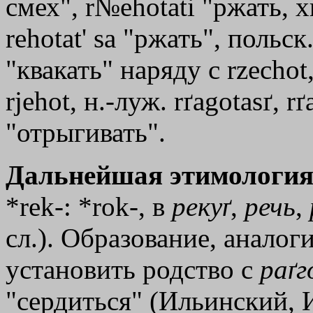
смех", r№ehotati "ржать, х
rеhоtаt
'
sа "ржать", польск.
"квакать" наряду с rzechot, 
rjehot, н.-луж. rґagotasґ, r
"отрыгивать".
Дальнейшая этимология
*rek-: *rok-, в
рекуґ
,
речь
,
сл.). Образование, анало
установить родство с
раґг
"сердиться" (Ильинский, И