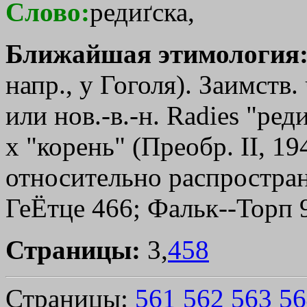
Слово:
редиґска,
Ближайшая этимология
напр., у Гоголя). Заимств. 
или нов.-в.-н. Radies "реди
х "корень" (Преобр. II, 19
относительно распростран
ГеЁтце 466; Фальк--Торп 
Страницы:
3,
458
Страницы:
561
562
563
56