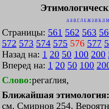
Этимологическ
А
Б
В
Г
Д
Е
Ж
З
И
К
Л
Страницы:
561
562
563
56
572
573
574
575
576
577
5
Назад на:
1
20
50
100
200
Вперед на:
1
20
50
100
20
Слово:
регаґлия,
Ближайшая этимология
см. Смирнов 254. Вероятно