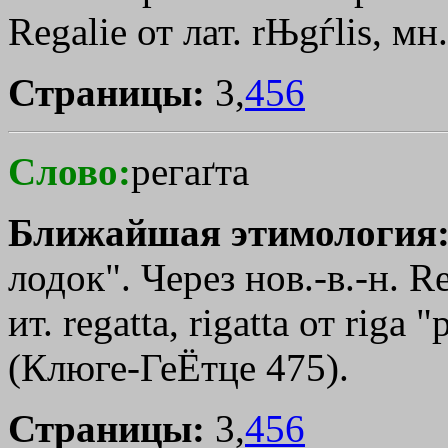
Regalie от лат. rЊgѓlis, мн
Страницы:
3,
456
Слово:
регаґта
Ближайшая этимология
лодок". Через нов.-в.-н. 
ит. regatta, rigatta от rigа 
(Клюге-ГеЁтце 475).
Страницы:
3,
456