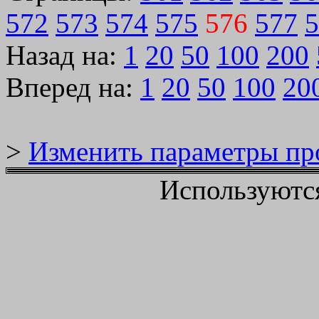
572
573
574
575
576
577
5
Назад на:
1
20
50
100
200
Вперед на:
1
20
50
100
20
>
Изменить параметры пр
Используютс