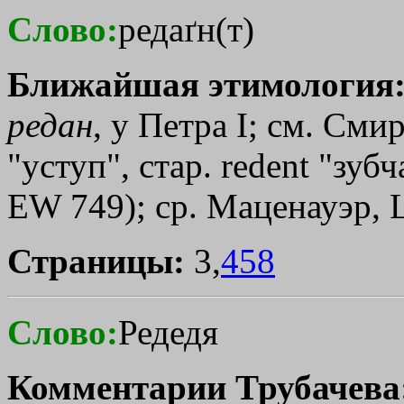
Слово:
редаґн(т)
Ближайшая этимология
редан
, у Петра I; см. Сми
"уступ", стар. redent "зуб
ЕW 749); ср. Маценауэр, L
Страницы:
3,
458
Слово:
Редедя
Комментарии Трубачева