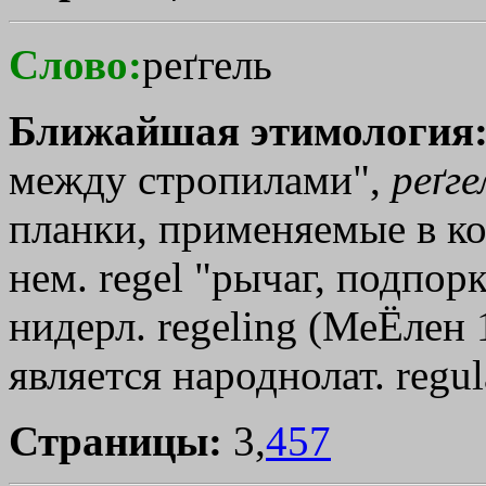
Слово:
реґгель
Ближайшая этимология
между стропилами",
реґге
планки, применяемые в ко
нем. rеgеl "рычаг, подпор
нидерл. regeling (МеЁлен 
является народнолат. regul
Страницы:
3,
457