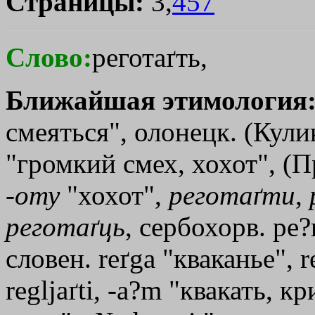
Страницы:
3,
457
Слово:
реготаґть,
Ближайшая этимология
смеяться", олонецк. (Кули
"громкий смех, хохот", (П
-
оту
"хохот",
реготаґти
,
реготаґць
, сербохорв. ре?
словен. reґgа "кваканье", r
regljaґti, -а?m "квакать, 