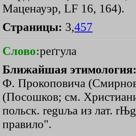
Маценауэр, LF 16, 164).
Страницы:
3,
457
Слово:
реґгула
Ближайшая этимология
Ф. Прокоповича (Смирнов
(Посошков; см. Христиани
польск. reguљa из лат. rЊg
правило".