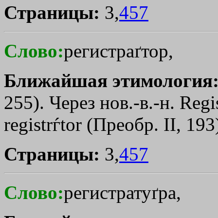
Страницы:
3,
457
Слово:
регистраґтор,
Ближайшая этимология
255). Через нов.-в.-н. Regis
registrѓtor (Преобр. II, 193
Страницы:
3,
457
Слово:
регистратуґра,