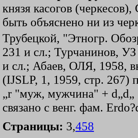
князя касогов (черкесов),
быть объяснено ни из черке
Трубецкой, "Этногр. Обозр
231 и сл.; Турчанинов, УЗ
и сл.; Абаев, ОЛЯ, 1958, в
(IJSLP, 1, 1959, стр. 267)
„r "муж, мужчина" + d„d„ 
связано с венг. фам. Erdo?
Страницы:
3,
458