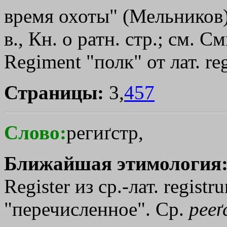
время охоты" (Мельников),
в., Кн. о ратн. стр.; см. С
Regiment "полк" от лат. r
Страницы:
3,
457
Слово:
региґстр,
Ближайшая этимология
Register из ср.-лат. registr
"перечисленное". Ср.
рееґ