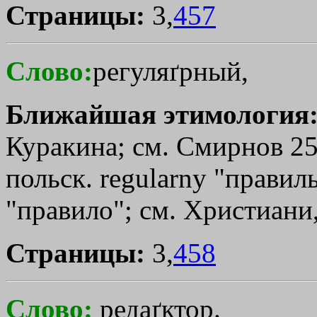
Страницы:
3,
457
Слово:
регуляґрный,
Ближайшая этимология
Куракина; см. Смирнов 25
польск. regularny "правиль
"правило"; см. Христиани,
Страницы:
3,
458
Слово:
редаґктор.