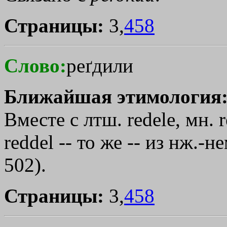
Страницы:
3,
458
Слово:
реґдили
Ближайшая этимология
Вместе с лтш. rеdеlе, мн. 
reddel -- то же -- из нж.-не
502).
Страницы:
3,
458