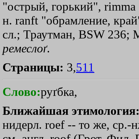
"острый, горький", rimmа "б
н. ranft "обрамление, край
сл.; Траутман, ВSW 236; М.
ремеслоґ
.
Страницы:
3,
511
Слово:
руґбка,
Ближайшая этимология
нидерл. rоеf -- то же, ср.-н
см. англ. rооf (Грот, Фил. 