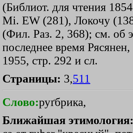
(Библиот. для чтения 1854;
Мi. ЕW (281), Локочу (138
(Фил. Раз. 2, 368); см. об
последнее время Рясянен, "
1955, стр. 292 и сл.
Страницы:
3,
511
Слово:
руґбрика,
Ближайшая этимология