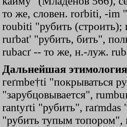
кайму" (Младенов 566), се
то же, словен. roґbiti, -im
roubiti "рубить (строить);
ruґbаt
'
"рубить, бить", поль
rubacґ -- то же, н.-луж. rub
Дальнейшая этимология
гeґmbe†ti "покрываться р
"зарубцовывается", rumbuґ
rantyґti "рубить", raґmdas 
"рубить тупым топором", в