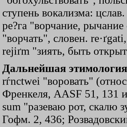
ступень вокализма: цслав
ре?га "ворчание, рычание 
"ворчать", словен. re·ґgati, 
reјiґm "зиять, быть откры
Дальнейшая этимология
rѓnctwei "воровать" (отно
Френкеля, ААSF 51, 131 и сл
sum "разеваю рот, скалю з
Гофм. 2, 436; Розвадовский