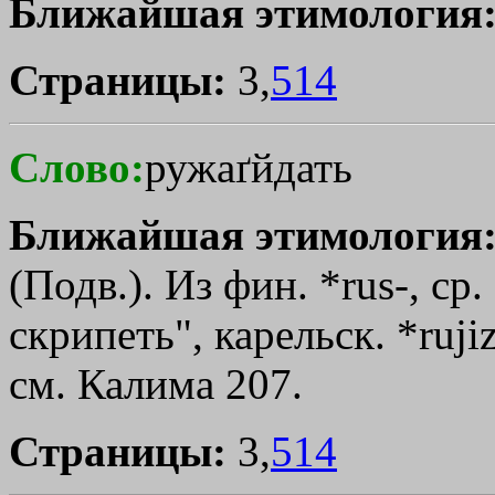
Ближайшая этимология
Страницы:
3,
514
Слово:
ружаґйдать
Ближайшая этимология
(Подв.). Из фин. *ruѕ-, ср.
скрипеть", карельск. *ruјiz
см. Калима 207.
Страницы:
3,
514