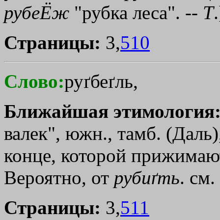
рубеЁж
"рубка леса". --
Т
.
Страницы:
3,
510
Слово:
руґбеґль,
Ближайшая этимология
валек", южн., тамб. (Даль
конце, которой прижимают 
Вероятно, от
рубиґть
. см.
Страницы:
3,
511