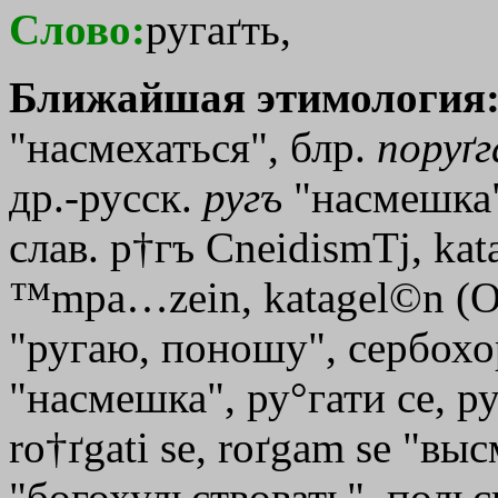
Слово:
ругаґть,
Ближайшая этимология
"насмехаться", блр.
поруґг
др.-русск.
ругъ
"насмешка
слав. р
†гъ
СneidismТj
,
kat
™mpa…zein
,
katagel©n
(О
"ругаю, поношу", сербохор
"насмешка", ру°гати се, ру
ro†ґgati sе, roґgam sе "выс
"богохульствовать", польс