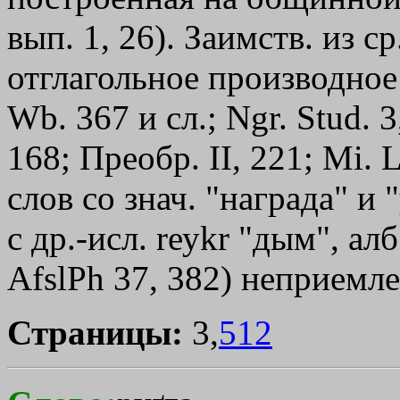
вып. 1, 26). Заимств. из ср
отглагольное производное о
Wb. 367 и сл.; Ngr. Stud. 3,
168; Преобр. II, 221; Мi.
слов со знач. "награда" и
с др.-исл. rеуkr "дым", ал
AfslPh 37, 382) неприемл
Страницы:
3,
512