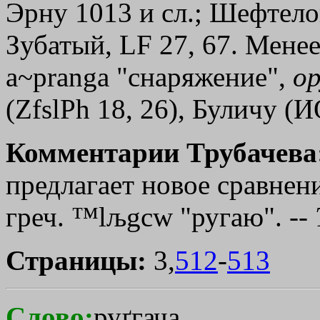
Эрну 1013 и сл.; Шефтелови
Зубатый, LF 27, 67. Менее
a~pranga "снаряжение",
о
(ZfslPh 18, 26), Буличу (
Комментарии Трубачева
предлагает новое сравнение
греч.
™lљgcw
"ругаю". --
Страницы:
3,
512
-
513
Слово:
руґгача