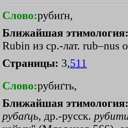
Слово:
рубиґн,
Ближайшая этимология
Rubin из ср.-лат. rub–nus 
Страницы:
3,
511
Слово:
рубиґть,
Ближайшая этимология
рубаґць
, др.-русск.
рубит