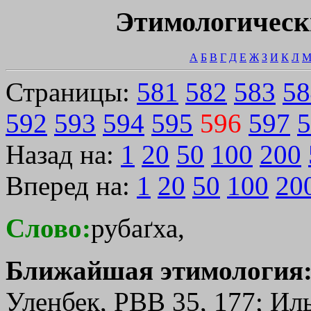
Этимологическ
А
Б
В
Г
Д
Е
Ж
З
И
К
Л
Страницы:
581
582
583
58
592
593
594
595
596
597
5
Назад на:
1
20
50
100
200
Вперед на:
1
20
50
100
20
Слово:
рубаґха,
Ближайшая этимология
Уленбек, РВВ 35, 177; Ил