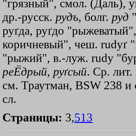
"грязный", смол. (Даль), 
др.-русск.
рудъ
, болг.
руд
"
руґда, руґдо "рыжеватый",
коричневый", чеш. rudyґ 
"рыжий", в.-луж. rudу "б
реЁдрый
,
руґсый
. Ср. лит
см. Траутман, ВSW 238 и с
сл.
Страницы:
3,
513