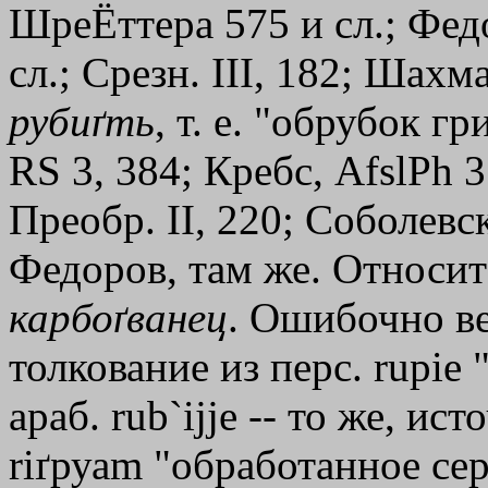
ШреЁттера 575 и сл.; Фед
сл.; Срезн. III, 182; Шахма
рубиґть
, т. е. "обрубок г
RS 3, 384; Кребс, AfslPh 
Преобр. II, 220; Соболевс
Федоров, там же. Относит
карбоґванец
. Ошибочно в
толкование из перс. rupie
араб. rub
`
ijjе -- то же, ис
rіґруаm "обработанное се