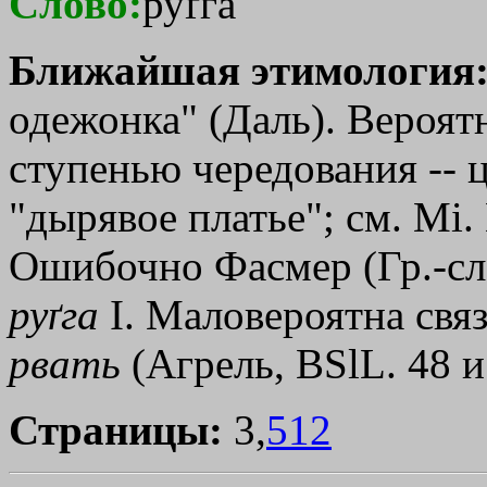
Слово:
руґга
Ближайшая этимология
одежонка" (Даль). Вероятн
ступенью чередования -- ц
"дырявое платье"; см. Мi.
Ошибочно Фасмер (Гр.-сл. 
руґга
I. Маловероятна свя
рвать
(Агрель, BSlL. 48 и 
Страницы:
3,
512