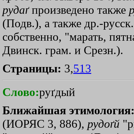
рудаґ
произведено также
(Подв.), а также др.-русск
собственно, "марать, пятн
Двинск. грам. и Срезн.).
Страницы:
3,
513
Слово:
руґдый
Ближайшая этимология
(ИОРЯС 3, 886),
рудоґй
"р