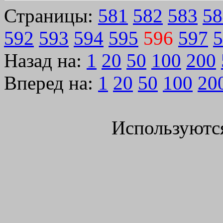
Страницы:
581
582
583
58
592
593
594
595
596
597
5
Назад на:
1
20
50
100
200
Вперед на:
1
20
50
100
20
Используютс