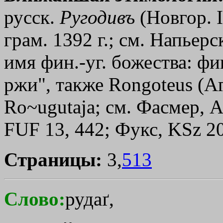
русск.
Ругодивъ
(Новгор. I
грам. 1392 г.; см. Напьерс
имя фин.-уг. божества: фи
ржи", также Rongoteus (Агр
Ro~ugutaja; см. Фасмер, Af
FUF 13, 442; Фукс, KSz 20
Страницы:
3,
513
Слово:
рудаґ,