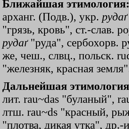
Ближайшая этимология
арханг. (Подв.), укр.
рудаґ
"грязь, кровь", ст.-слав. р
рудаґ
"руда", сербохорв. ру
же, чеш., слвц., польск. ru
"железняк, красная земля"
Дальнейшая этимология
лит. rau~das "буланый", ra
лтш. rau~ds "красный, ры
"плотва, дикая утка", др.-и