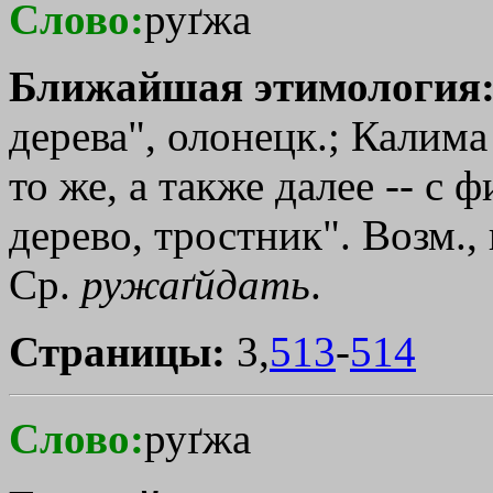
Слово:
руґжа
Ближайшая этимология
дерева", олонецк.; Калима 
то же, а также далее -- с ф
дерево, тростник". Возм., 
Ср.
ружаґйдать
.
Страницы:
3,
513
-
514
Слово:
руґжа