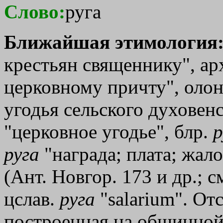
Слово:
руга
Ближайшая этимология
крестьян священнику", арха
церковному причту", олон
угодья сельского духовенс
"церковное угодье", блр.
р
руга
"награда; плата; жал
(Ант. Новгор. 173 и др.; см
цслав.
руга
"salarium". О
построенная на общинной 