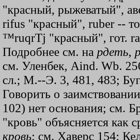
"красный, рыжеватый", авес
rіfus "красный", ruber -- т
™ruqrТj
"красный", гот. rau
Подробнее см. на
рдеть
,
см. Уленбек, Aind. Wb. 2
сл.; М.--Э. 3, 481, 483; Б
Говорить о заимствовании
102) нет основания; см. Б
"кровь" объясняется как с
кровь
; см. Хаверс 154; Кел