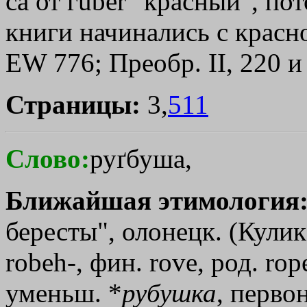
ca от гubеr "красный", по
книги начинались с красн
ЕW 776; Преобр. II, 220 и 
Страницы:
3,
511
Слово:
руґбуша,
Ближайшая этимология
бересты", олонецк. (Кулик.
robeh-, фин. rоvе, род. rоре
уменьш. *
рубушка
, перво