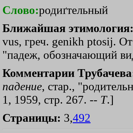
Слово:
родиґтельный
Ближайшая этимология
vus, греч.
genikh
ptоsij
. О
"падеж, обозначающий вид
Комментарии Трубачева
падение
, стар., "родитель
1, 1959, стр. 267. --
Т
.]
Страницы:
3,
492