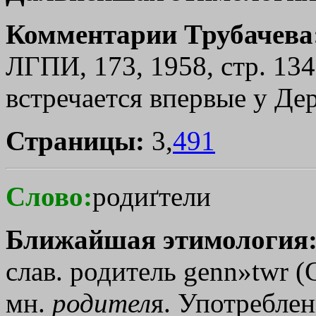
Комментарии Трубачева
ЛГПИ, 173, 1958, стр. 134)
встречается впервые у Де
Страницы:
3,
491
Слово:
родиґтели
Ближайшая этимология
слав. родитель
genn»twr
(С
мн.
родител
я
. Употреблен