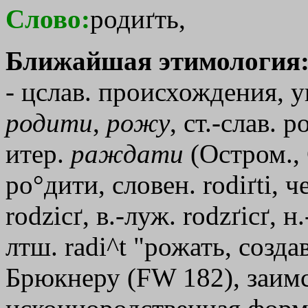
Слово:
родиґть,
Ближайшая этимология
- цслав. происхождения, 
родити
,
рожу
, ст.-слав. 
итер.
раждати
(Остром., 
ро°дити, словен. rodiґti, че
rodzicґ, в.-луж. rodzґicґ, н
лтш. radi^t "рожать, созда
Брюкнеру (FW 182), заимст