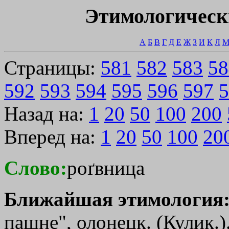
Этимологическ
А
Б
В
Г
Д
Е
Ж
З
И
К
Л
Страницы:
581
582
583
58
592
593
594
595
596
597
5
Назад на:
1
20
50
100
200
Вперед на:
1
20
50
100
20
Слово:
роґвница
Ближайшая этимология
пашне", олонецк. (Кулик.).