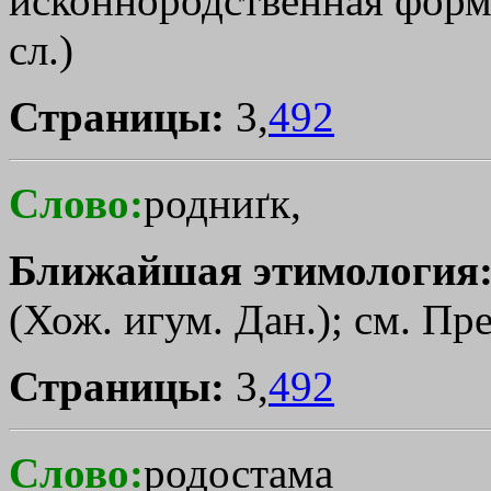
исконнородственная форма
сл.)
Страницы:
3,
492
Слово:
родниґк,
Ближайшая этимология
(Хож. игум. Дан.); см. Пре
Страницы:
3,
492
Слово:
родостама