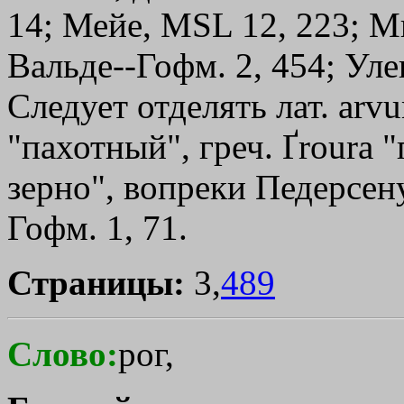
14; Мейе, МSL 12, 223; Мик
Вальде--Гофм. 2, 454; Уле
Следует отделять лат. arv
"пахотный", греч.
Ґroura
"п
зерно", вопреки Педерсену 
Гофм. 1, 71.
Страницы:
3,
489
Слово:
рог,