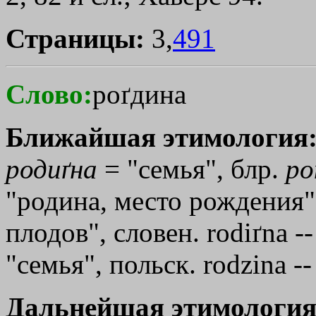
Страницы:
3,
491
Слово:
роґдина
Ближайшая этимология
родиґна
= "семья", блр.
ро
"родина, место рождения"
плодов", словен. rodiґna --
"семья", польск. rodzina --
Дальнейшая этимология