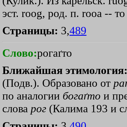
(Кулик.). Из карельск. ruo
эст. rооg, род. п. rооа -- 
Страницы:
3,
489
Слово:
рогаґто
Ближайшая этимология
(Подв.). Образовано от
ра
по аналогии
богаґто
и пр
слова
рог
(Калима 193 и сл
Страницы:
3,
490