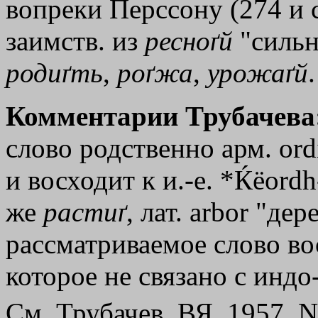
вопреки Перссону (274 и с
заимств. из
ресноґй
"сильн
родиґть
,
роґжа
,
урожаґй
.
Комментарии Трубачева
слово родственно арм. ordi
и восходит к и.-е. *Ќёord
же
растиґ
, лат. аrbоr "де
рассматриваемое слово вос
которое не связано с индо-
См. Трубачев, ВЯ, 1957, N