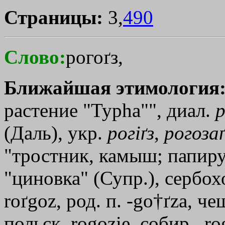
Страницы:
3,
490
Слово:
рогоґз,
Ближайшая этимология
растение "Турhа"", диал.
р
(Даль), укр.
рогiґз
,
рогозаґ
"тростник, камыш; папирус
"циновка" (Супр.), сербохо
roґgoz, род. п. -go†ґza, че
польск. rogozie, собир., r