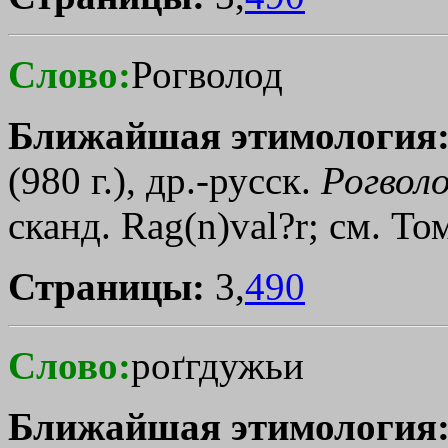
Слово:
Рогволод
Ближайшая этимология
(980 г.), др.-русск.
Рогвол
сканд. Rag(n)val?r; см. То
Страницы:
3,
490
Слово:
роґгдужьи
Ближайшая этимология