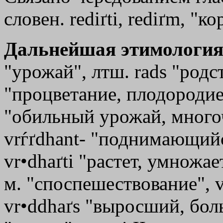
словен. rediґti, rediґm, "к
Дальнейшая этимология
"урожай", лтш. rads "родс
"процветание, плодородие,
"обильный урожай, многоч
vrѓґdhant- "поднимающийся
vr•dhaґti "растет, умножае
м. "споспешествование", v
vr•ddhaґs "выросший, боль