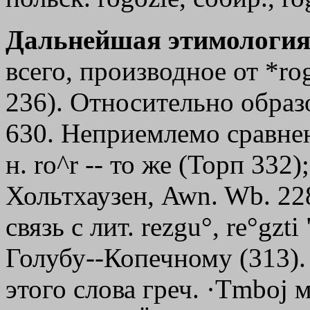
Дальнейшая этимология
всего, производное от *ro
236). Относительно образо
630. Неприемлемо сравнение
н. ro^r -- то же (Торп 332)
Хольтхаузен, Awn. Wb. 22
связь с лит. rezgu°, re°gzt
Голубу--Копечному (313).
этого слова греч.
·Тmboj
м