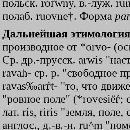
польск. roґwny, в.-луж. ru
полаб. ruovne†. Форма
ра
Дальнейшая этимология
производное от *оrvо- (ос
Ср. др.-прусск. arwis "на
ravah- ср. р. "свободное п
ravas‰arѓt- "то, что движет
"ровное поле" (*rovesiёѓ; 
лат. rіs, rіris "земля, поле
англос., д.-в.-н. ru^m "п