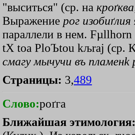
"выситься" (ср. на
кроґква
Выражение
рог
изобиґлия
параллели в нем. Fµllhorn -
tХ
toа
PloЪtou
kљraj
(ср. К
смагу
мычучи
въ
пламен
k
Страницы:
3,
489
Слово:
роґга
Ближайшая этимология