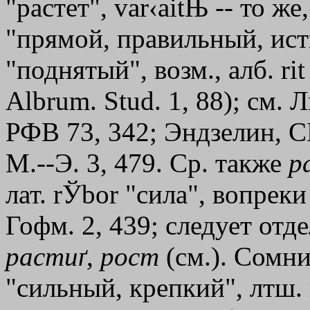
"растет", var‹aitЊ -- то же
"прямой, правильный, исти
"поднятый", возм., алб. ri
Albrum. Stud. 1, 88); см. Л
РФВ 73, 342; Эндзелин, 
М.--Э. 3, 479. Ср. также
р
лат. rЎbor "сила", вопреки
Гофм. 2, 439; следует отде
растиґ
,
рост
(см.). Сомнит
"сильный, крепкий", лтш. 