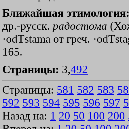
Ближайшая этимология
др.-русск.
радостома
(Хож
·odТstama
от греч.
·odТst
165.
Страницы:
3,
492
Страницы:
581
582
583
58
592
593
594
595
596
597
5
Назад на:
1
20
50
100
200
Вперед на:
1
20
50
100
20