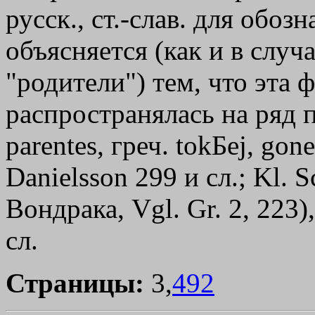
русск., ст.-слав. для обоз
объясняется (как и в случа
"родители") тем, что эта 
распространялась на ряд п
раrеntеs, греч.
tokБej
,
gone
Danielsson 299 и сл.; Kl. 
Вондрака, Vgl. Gr. 2, 223)
сл.
Страницы:
3,
492