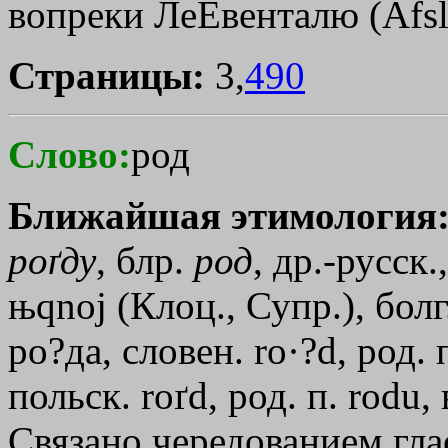
вопреки ЛеЁвенталю (Afsl
Страницы:
3,
490
Слово:
род
Ближайшая этимология
роґду
, блр.
род
, др.-русск.
њqnoj
(Клоц., Супр.), болг
ро?да, словен. ro·?d, род. п
польск. roґd, род. п. rodu, 
Связано чередованием гла