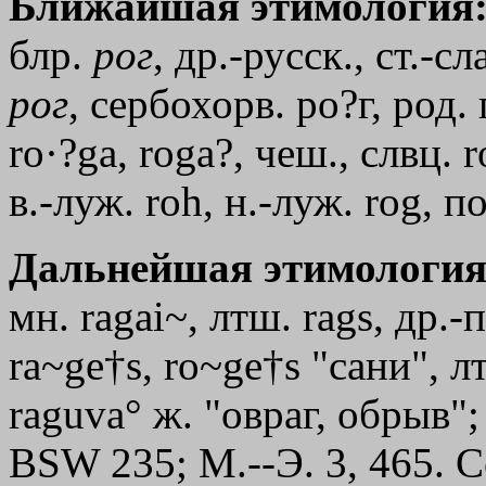
Ближайшая этимология
блр.
рог
, др.-русск., ст.-с
рог
, сербохорв. ро?г, род. 
rо·?gа, rоgа?, чеш., слвц. r
в.-луж. roh, н.-луж. rog, п
Дальнейшая этимология
мн. ragai~, лтш. rags, др.-
ra~ge†s, ro~ge†s "сани", лт
raguva° ж. "овраг, обрыв";
ВSW 235; М.--Э. 3, 465. С