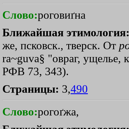
Слово:
роговиґна
Ближайшая этимология
же, псковск., тверск. От
р
ra~guva§ "овраг, ущелье, к
РФВ 73, 343).
Страницы:
3,
490
Слово:
рогоґжа,