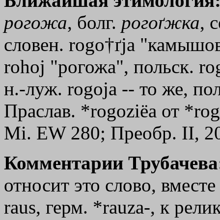
Ближайшая этимология
рогожа
, болг.
рогоґжка
, 
словен. rogo†ґјa "камышов
rоhој "рогожа", польск. ro
н.-луж. rоgоја -- то же, по
Праслав. *rogoziёa от *ro
Мi. ЕW 280; Преобр. II, 20
Комментарии Трубачева
относит это слово, вместе 
raus, герм. *rauza-, к рел