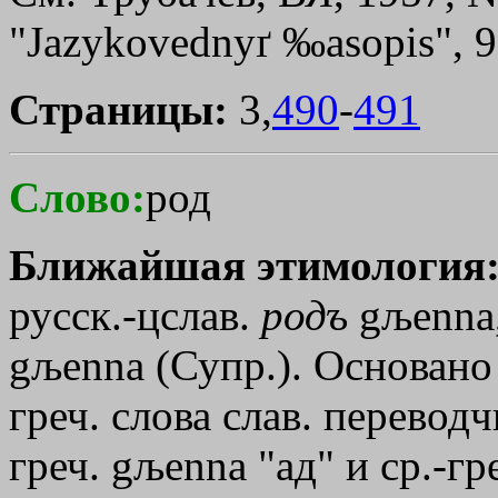
"Jazykovednyґ ‰аsорis", 9,
Страницы:
3,
490
-
491
Слово:
род
Ближайшая этимология
русск.-цслав.
родъ
gљenna
gљenna
(Супр.). Основан
греч. слова слав. перевод
греч.
gљenna
"ад" и ср.-гр