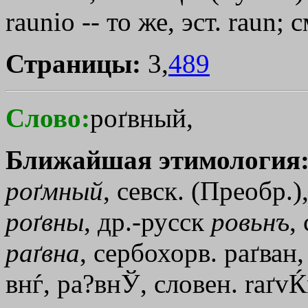
raunio -- то же, эст. raun;
Страницы:
3,
489
Слово:
роґвный,
Ближайшая этимология
роґмный
, севск. (Преобр.)
роґвны
, др.-русск
ровьнъ
,
раґвна
, сербохорв. раґван,
внѓ, ра?внЎ, словен. raґvЌn