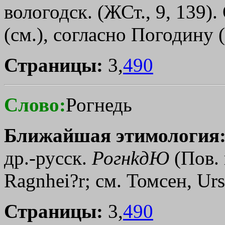
вологодск. (ЖСт., 9, 139).
(см.), согласно Погодину 
Страницы:
3,
490
Слово:
Рогнедь
Ближайшая этимология
др.-русск.
Рогн
kдЮ
(Пов. 
Ragnhei?r; см. Томсен, Ur
Страницы:
3,
490