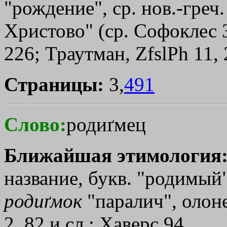
"рождение", ср. нов.-греч
Христово" (ср. Софоклес 
226; Траутман, ZfslPh 11, 
Страницы:
3,
491
Слово:
родиґмец
Ближайшая этимология
название, букв. "родимый
родиґмок
"паралич", олоне
2, 82 и сл.; Хаверс 94.