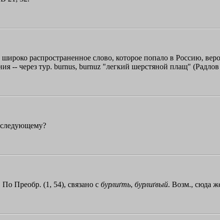
 широко распространенное слово, которое попало в Россию, вероятн
-- через тур. burnus, burnuz "легкий шерстяной плащ" (Радлов 4, 
жеследующему?
 По Преобр. (1, 54), связано с
бурлиґть
,
бурлиґвый
. Возм., сюда 