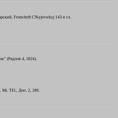
арский, Festschrift C№yјevsґkyj 143 и сл.
к" (Радлов 4, 1824).
Mi. TEl., Доп. 2, 189.