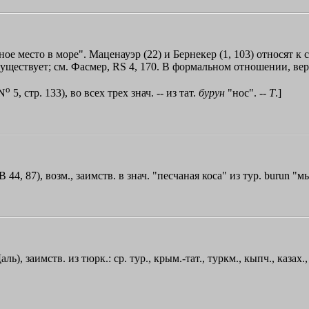
рное место в море". Маценауэр (22) и Бернекер (1, 103) относят к
существует; см. Фасмер, RS 4, 170. В формальном отношении, ве
o
 N
5, стр. 133), во всех трех знач. -- из тат.
бурун
"нос". --
Т
.]
 44, 87), возм., заимств. в знач. "песчаная коса" из тур. burun "мы
аль), заимств. из тюрк.: ср. тур., крым.-тат., туркм., кыпч., казах