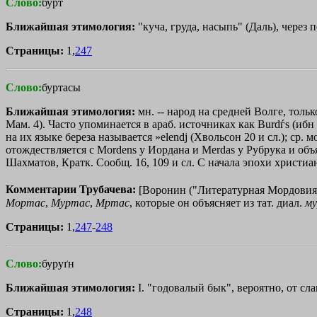
Слово:
бурт
Ближайшая этимология:
"куча, груда, насыпь" (Даль), через п
Страницы:
1,
247
Слово:
буртасы
Ближайшая этимология:
мн. -- народ на средней Волге, тольк
Мам. 4). Часто упоминается в араб. источниках как Burdѓs (ибн
на их языке береза называется »elendј (Хвольсон 20 и сл.); ср. мор
отождествляется с Mordens у Иордана и Merdas у Рубрука и объя
Шахматов, Кратк. Сообщ. 16, 109 и сл. С начала эпохи христи
Комментарии Трубачева:
[Воронин ("Литературная Мордовия
Мортас
,
Муртас
,
Мртас
, которые он объясняет из тат. диал.
м
Страницы:
1,
247
-
248
Слово:
буруґн
Ближайшая этимология:
I. "годовалый бык", вероятно, от слав
Страницы:
1,
248