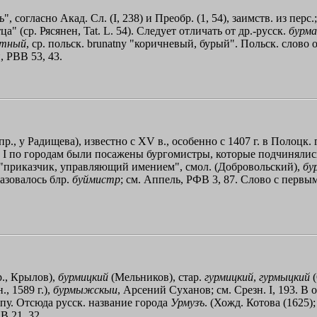
 согласно Акад. Сл. (I, 238) и Преобр. (1, 54), заимств. из перс.
а" (ср. Рясянен, Tat. L. 54). Следует отличать от др.-русск.
бурм
атный
, ср. польск. brunatny "коричневый, бурый". Польск. слово об
, РВВ 53, 43.
пр., у Радищева), известно с XV в., особенно с 1407 г. в Полоцк
тре I по городам были посажены бургомистры, которые подчиняли
 "приказчик, управляющий имением", смол. (Добровольский),
бу
азовалось блр.
буймистр
; см. Аппель, РФВ 3, 87. Слово с первым
., Крылов),
бурмицкий
(Мельников), стар.
гурмицкий
,
гурмыцкий
(
, 1589 г.),
бурмыжскыи
, Арсений Суханов; см. Срезн. I, 193. В
пу. Отсюда русск. название города
Урмузъ
. (Хожд. Котова (1625)
В 21, 32.