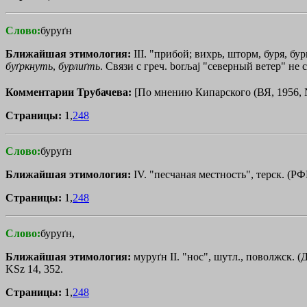
Слово:
буруґн
Ближайшая этимология:
III. "прибой; вихрь, шторм, буря, бу
буґркнуть
,
бурлиґть
. Связи с греч.
borљaj
"северный ветер" не 
Комментарии Трубачева:
[По мнению Кипарского (ВЯ, 1956,
Страницы:
1,
248
Слово:
буруґн
Ближайшая этимология:
IV. "песчаная местность", терск. (РФВ
Страницы:
1,
248
Слово:
буруґн,
Ближайшая этимология:
муруґн II. "нос", шутл., поволжск. (Д
KSz 14, 352.
Страницы:
1,
248