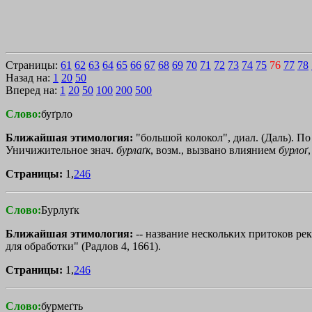
Страницы:
61
62
63
64
65
66
67
68
69
70
71
72
73
74
75
76
77
78
Назад на:
1
20
50
Вперед на:
1
20
50
100
200
500
Слово:
буґрло
Ближайшая этимология:
"большой колокол", диал. (Даль). П
Уничижительное знач.
бурлаґк
, возм., вызвано влиянием
бурлоґ
Страницы:
1,
246
Слово:
Бурлуґк
Ближайшая этимология:
-- название нескольких притоков рек
для обработки" (Радлов 4, 1661).
Страницы:
1,
246
Слово:
бурмеґть