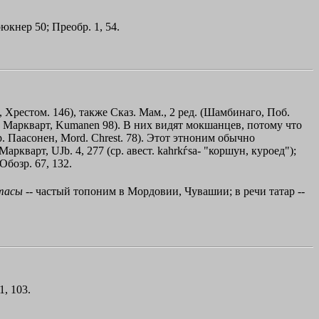
рюкнер 50; Преобр. 1, 54.
й, Хрестом. 146), также Сказ. Мам., 2 ред. (Шамбинаго, Поб.
л.; Маркварт, Kumanen 98). В них видят мокшанцев, потому что
е (ср. Паасонен, Mord. Chrest. 78). Этот этноним обычно
Маркварт, UJb. 4, 277 (ср. авест. kahrkѓsa- "коршун, куроед");
бозр. 67, 132.
тасы
-- частый топоним в Мордовии, Чувашии; в речи татар --
1, 103.