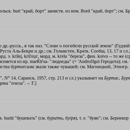
ольск. burt "край, борт" заимств. из нем. Bord "край, борт"; см. Б
о др.-русск., в так наз. "Слове о погибели русской земли" (Гудзи
 Руста Аль-Бекри и др.; см. Гольмстен, Кратк. Сообщ. 13, 17 и с
д. э. kґilej, kґil'eџґ, морд. м. kґelu "береза", фин. koivu -- то ж
сняется из ир. marЌtѓsa- "людоеды" (= '
AndrofЈgoi
Геродота); см. 
анства
буртаґсами
звали также чувашей; см. Магницкий, Этногр. О
o
", N
14, Саранск, 1957, стр. 213 и сл.) указывает на
Буртас
,
Бур
урта
"пчела". --
Т
.]
. buriti "бушевать" (см.
буриґть
,
буґря
), т. е. "буян"; см. Бернекер 