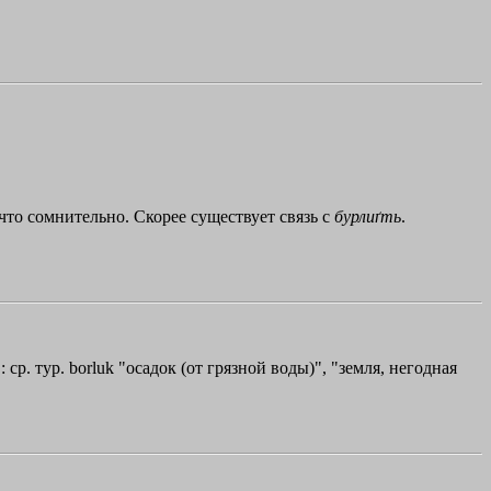
 что сомнительно. Скорее существует связь с
бурлиґть
.
р. тур. borluk "осадок (от грязной воды)", "земля, негодная