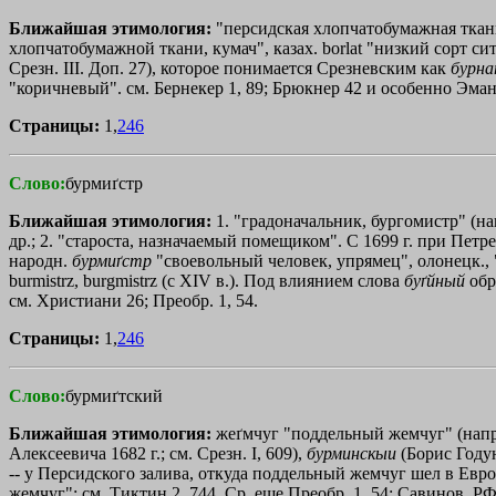
Ближайшая этимология:
"персидская хлопчатобумажная ткань",
хлопчатобумажной ткани, кумач", казах. borlat "низкий сорт ситц
Срезн. III. Доп. 27), которое понимается Срезневским как
бурн
"коричневый". см. Бернекер 1, 89; Брюкнер 42 и особенно Эман
Страницы:
1,
246
Слово:
бурмиґстр
Ближайшая этимология:
1. "градоначальник, бургомистр" (на
др.; 2. "староста, назначаемый помещиком". С 1699 г. при Пе
народн.
бурмиґстр
"своевольный человек, упрямец", олонецк.,
burmistrz, burgmistrz (с XIV в.). Под влиянием слова
буґйный
обр
см. Христиани 26; Преобр. 1, 54.
Страницы:
1,
246
Слово:
бурмиґтский
Ближайшая этимология:
жеґмчуг "поддельный жемчуг" (напр
Алексеевича 1682 г.; см. Срезн. I, 609),
бурминскыи
(Борис Годун.
-- у Персидского залива, откуда поддельный жемчуг шел в Евро
жемчуг"; см. Тиктин 2, 744. Ср. еще Преобр. 1, 54; Савинов, РФ