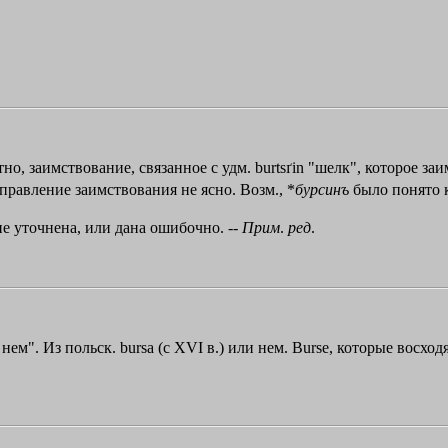
о, заимствование, связанное с удм. burtsґin "шелк", которое заи
аправление заимствования не ясно. Возм., *
бурсинъ
было понято к
е уточнена, или дана ошибочно. --
Прим
.
ред
.
". Из польск. bursa (с XVI в.) или нем. Burse, которые восходят 