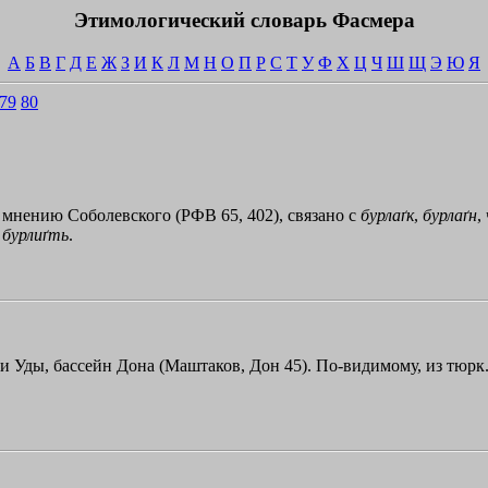
Этимологический словарь Фасмера
А
Б
В
Г
Д
Е
Ж
З
И
К
Л
М
Н
О
П
Р
С
Т
У
Ф
Х
Ц
Ч
Ш
Щ
Э
Ю
Я
79
80
о мнению Соболевского (РФВ 65, 402), связано с
бурлаґк
,
бурлаґн
,
,
бурлиґть
.
и Уды, бассейн Дона (Маштаков, Дон 45). По-видимому, из тюрк.: с