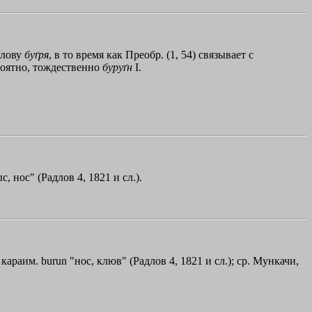
 слову
буґря
, в то время как Преобр. (1, 54) связывает с
роятно, тождественно
буруґн
I.
с, нос" (Радлов 4, 1821 и сл.).
., караим. burun "нос, клюв" (Радлов 4, 1821 и сл.); ср. Мункачи,