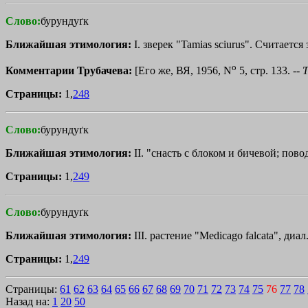
Слово:
бурундуґк
Ближайшая этимология:
I. зверек "Tamias sciurus". Считается
o
Комментарии Трубачева:
[Его же, ВЯ, 1956, N
5, стр. 133. --
Страницы:
1,
248
Слово:
бурундуґк
Ближайшая этимология:
II. "снасть с блоком и бичевой; пов
Страницы:
1,
249
Слово:
бурундуґк
Ближайшая этимология:
III. растение "Medicago falcata", диал
Страницы:
1,
249
Страницы:
61
62
63
64
65
66
67
68
69
70
71
72
73
74
75
76
77
78
Назад на:
1
20
50