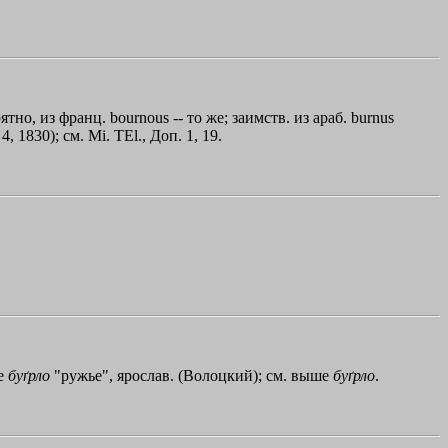
о, из франц. bournous -- то же; заимств. из араб. burnus
1830); см. Mi. TEl., Доп. 1, 19.
же
буґрло
"ружье", ярослав. (Волоцкий); см. выше
буґрло
.