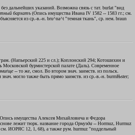
; без дальнейших указаний. Возможна связь с тат. burlat "вид
атный
бархатъ
(Опись имущества Ивана IV 1582 -- 1583 гг.; см.
ъясняется из ср.-в.-н. bru^na^t "темная ткань", ср. нем. braun
. грам. (Напьерский 225 и сл.); Коплонский 294; Котошихин и
сь Московской бурмистерской палате (Даль). Современное
рмиґще
-- то же, смол. Во втором знач. заимств. из польск.
 знач. могло также быть прямо заимств. из ср.-в.-н. burmЊster;
Опись имущества Алексея Михайловича и Федора
 основе лежит тюрк. название города
Ормузда
-- Hormuz, Hurmuz
; см. ИОРЯС 12, 1, 68), а также рум. hurmuz "поддельный