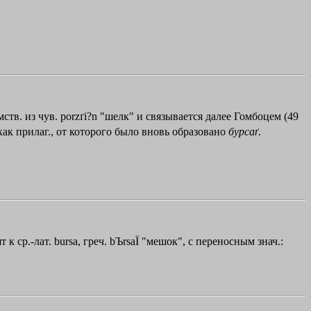
мств. из чув. porzґi?n "шелк" и связывается далее Гомбоцем (49
ак прилаг., от которого было вновь образовано
бурсаґ
.
к ср.-лат. bursa, греч.
bЪrsa
Ї "мешок", с переносным знач.: