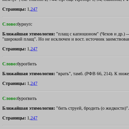
Страницы:
1,
247
Слово:
бурнуґс
Ближайшая этимология:
"плащ с капюшоном" (Чехов и др.) --
"широкий плащ". Но не исключен и вост. источник заимствования 
Страницы:
1,
247
Слово:
буроґбить
Ближайшая этимология:
"врать", тамб. (РФВ 66, 214). К ни
Страницы:
1,
247
Слово:
буроґвить
Ближайшая этимология:
"бить струей, бродить (о жидкости)".
Страницы:
1,
247