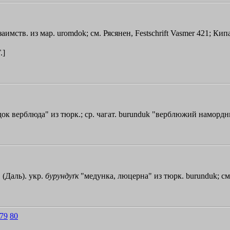
 заимств. из мар. uromdok; см. Рясянен, Festschrift Vasmer 421; Кип
Т
.]
одок верблюда" из тюрк.; ср. чагат. burunduk "верблюжий намордни
. (Даль). укр.
бурундуґк
"медунка, люцерна" из тюрк. burunduk; см. 
79
80