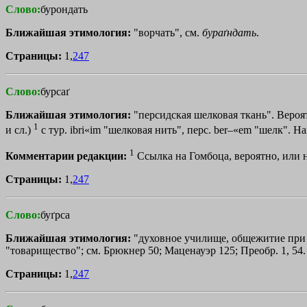
Слово:
бурондать
Ближайшая этимология:
"ворчать", см.
бураґндать
.
Страницы:
1,
247
Слово:
бурсаґ
Ближайшая этимология:
"персидская шелковая ткань". Вероятн
1
и сл.)
с тур. ibri«im "шелковая нить", перс. ber–«em "шелк". Н
1
Комментарии редакции:
Ссылка на Гомбоца, вероятно, или н
Страницы:
1,
247
Слово:
буґрса
Ближайшая этимология:
"духовное училище, общежитие при нем
"товарищество"; см. Брюкнер 50; Маценауэр 125; Преобр. 1, 54.
Страницы:
1,
247