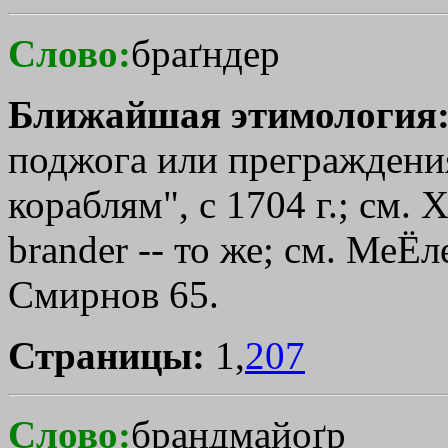
Слово:
браґндер
Ближайшая этимология
поджога или преграждени
кораблям", с 1704 г.; см. 
brander -- то же; см. МеЁ
Смирнов 65.
Страницы:
1,
207
Слово:
брандмайоґр