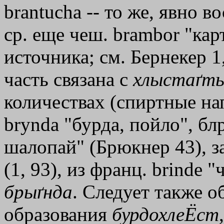
brantucha -- то же, явно в
ср. еще чеш. brambor "карт
источника; см. Бернекер 1
часть связана с
хлыстаґт
количествах (спиртные нап
brynda "бурда, пойло", бл
шалопай" (Брюкнер 43), з
(1, 93), из франц. brinde 
брыґнда
. Следует также о
образования
бурдохлеЁст