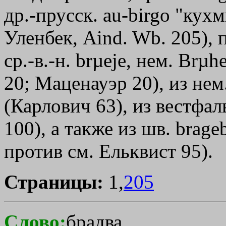
др.-прусск. au-birgo "кух
Уленбек, Aind. Wb. 205), 
ср.-в.-н. brµeje, нем. Brµ
20; Маценауэр 20), из нем
(Карлович 63), из вестфал
100), а также из шв. brag
против см. Ельквист 95).
Страницы:
1,
205
Слово:
брадва