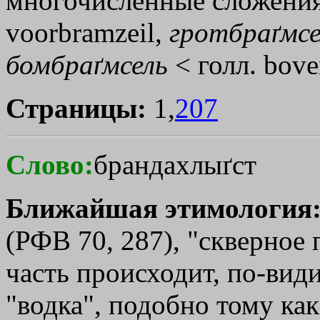
многочисленные сложени
voorbramzeil,
гротбраґмсе
бомбраґмсель
< голл. bove
Страницы:
1,
207
Слово:
брандахлыґст
Ближайшая этимология
(РФВ 70, 287), "скверное
часть происходит, по-види
"водка", подобно тому как