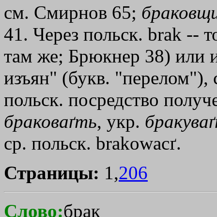
см. Смирнов 65;
браковщ
41. Через польск. brak -- 
там же; Брюкнер 38) или и
изъян" (букв. "перелом"), 
польск. посредство получ
браковаґть
, укр.
бракува
ср. польск. brakowacґ.
Страницы:
1,
206
Слово:
брак