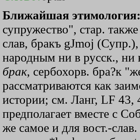
Ближайшая этимология
супружество", стар. также
слав, бракъ
gЈmoj
(Супр.),
народным ни в русск., ни в
брак
, сербохорв. бра?к "ж
рассматриваются как заимс
истории; см. Ланг, LF 43, 
предполагает вместе с Соб
же самое и для вост.-сла