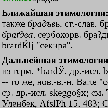
Ближайшая этимология
также
брадъвь
, ст.-слав. 
браґдва
, сербохорв. бра?дв
braґdЌlj "секира".
Дальнейшая этимология
из герм. *bardЎ, др.-исл. b
-- то же, нов.-в.-н. Barte 
ср. др.-исл. skeggo§x; см.
Уленбек, AfslPh 15, 483;