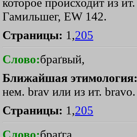
которое происходит из ит.
Гамильшег, EW 142.
Страницы:
1,
205
Слово:
браґвый,
Ближайшая этимология
нем. brav или из ит. bravo
Страницы:
1,
205
Слово:
браґга