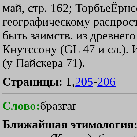
май, стр. 162; ТорбьеЁрнс
географическому распрост
быть заимств. из древнего
Кнутссону (GL 47 и сл.)
(у Пайскера 71).
Страницы:
1,
205
-
206
Слово:
бразгаґ
Ближайшая этимология