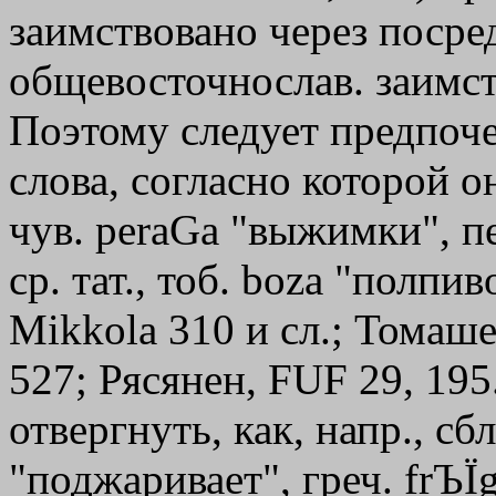
заимствовано через посред
общевосточнослав. заимст
Поэтому следует предпоче
слова, согласно которой он
чув. p
e
raGa "выжимки", пе
ср. тат., тоб. boza "полпив
Mikkola 310 и сл.; Томашек,
527; Рясянен, FUF 29, 19
отвергнуть, как, напр., сбл
"поджаривает", греч.
frЪ
Ї