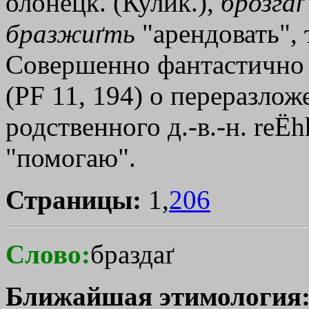
олонецк. (Кулик.),
брозгаґ
бразжиґть
"арендовать", 
Совершенно фантастично
(PF 11, 194) о переразлож
родственного д.-в.-н. reЁ
"помогаю".
Страницы:
1,
206
Слово:
браздаґ
Ближайшая этимология