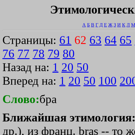
Этимологическ
А
Б
В
Г
Д
Е
Ж
З
И
К
Л
Страницы:
61
62
63
64
65
76
77
78
79
80
Назад на:
1
20
50
Вперед на:
1
20
50
100
20
Слово:
бра
Ближайшая этимология
др.), из франц. bras -- то ж