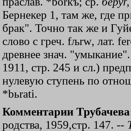
праслав. *borkъ; ср.
беруґ
Бернекер 1, там же, где п
брак". Точно так же и Гуйе
слово с греч.
fљrw
, лат. f
древнее знач. "умыкание"
1911, стр. 245 и сл.) пред
нулевую ступень по отно
*bьrati.
Комментарии Трубачева
родства, 1959,стр. 147. --