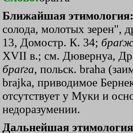
Ближайшая этимология
солода, молотых зерен", д
13, Домостр. К. 34;
браґж
XVII в.; см. Дювернуа, Др.
браґга
, польск. braha (заи
braјka, приводимое Берн
отсутствует у Муки и осн
недоразумении.
Дальнейшая этимология