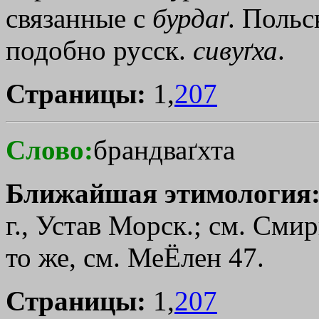
связанные с
бурдаґ
. Польс
подобно русск.
сивуґха
.
Страницы:
1,
207
Слово:
брандваґхта
Ближайшая этимология
г., Устав Морск.; см. Смир
то же, см. МеЁлен 47.
Страницы:
1,
207