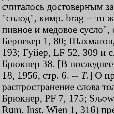
считалось достоверным заим
"солод", кимр. brag -- то
пивное и медовое сусло", о
Бернекер 1, 80; Шахматов,
193; Гуйер, LF 52, 309 и сл
Брюкнер 38. [В последнее
18, 1956, стр. 6. --
Т
.] О п
распространение слова толь
Брюкнер, PF 7, 175; Sљown
Rum. Inst. Wien 1, 316) пр