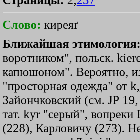
Слово:
киреяґ
Ближайшая этимология
воротником", польск. kier
капюшоном". Вероятно, из 
"просторная одежда" от k„
Зайончковский (см. JР 19,
тат. kуr "серый", вопреки
(228), Карловичу (273). Н