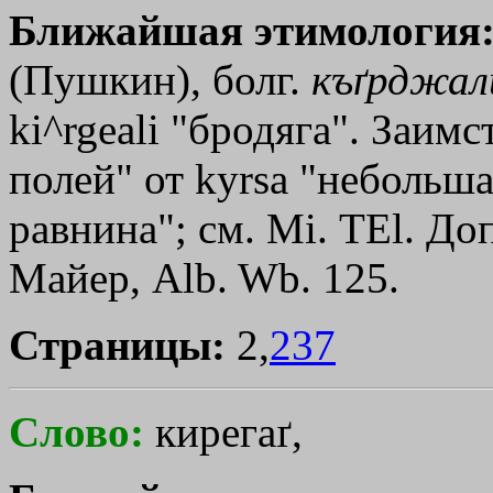
Ближайшая этимология
(Пушкин), болг.
къґрджал
ki^rgeali "бродяга". Заимс
полей" от kyrѕa "небольша
равнина"; см. Мi. ТЕl. Доп
Майер, Alb. Wb. 125.
Страницы:
2,
237
Слово:
кирегаґ,