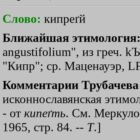
Слово:
кипреґй
Ближайшая этимология
angustifolium", из греч.
kЪ
"Кипр"; ср. Маценауэр, LF
Комментарии Трубачева
исконнославянская этимол
- от
кипеґть
. См. Меркуло
1965, стр. 84. --
Т
.]