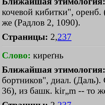
Ближайшая этимология
кочевой кибитки", оренб. (Д
же (Радлов 2, 1090).
Страницы:
2,
237
Слово:
киреґнь
Ближайшая этимология
бортников", диал. (Даль).
36), из башк. kir„m -- то же
Страницы:
2,
237