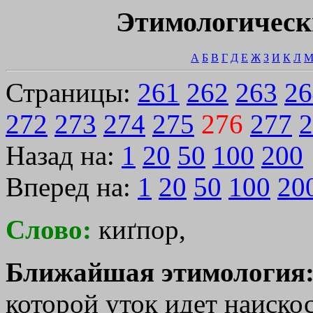
Этимологическ
А
Б
В
Г
Д
Е
Ж
З
И
К
Л
Страницы:
261
262
263
26
272
273
274
275
276
277
2
Назад на:
1
20
50
100
200
Вперед на:
1
20
50
100
20
Слово:
киґпор,
Ближайшая этимология
которой уток идет наискось