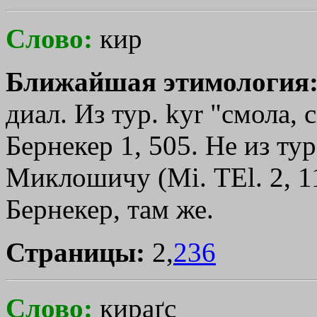
Слово:
кир
Ближайшая этимология
диал. Из тур. kуr "смола,
Бернекер 1, 505. Не из тур.
Миклошичу (Мi. ТЕl. 2, 11
Бернекер, там же.
Страницы:
2,
236
Слово:
кираґс