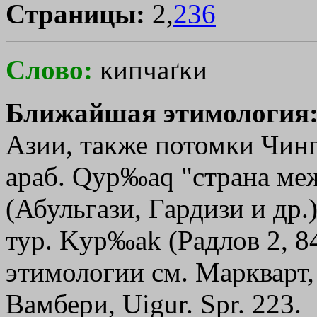
Страницы:
2,
236
Слово:
кипчаґки
Ближайшая этимология
Азии, также потомки Чинги
араб. Qур‰аq "страна ме
(Абульгази, Гардизи и др.)
тур. Kур‰аk (Радлов 2, 8
этимологии см. Маркварт, 
Вамбери, Uigur. Spr. 223.