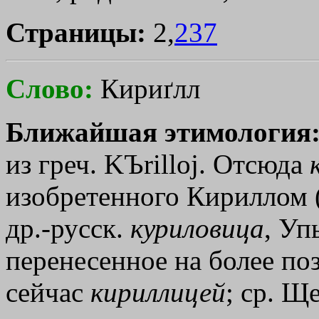
Страницы:
2,
237
Слово:
Кириґлл
Ближайшая этимология
из греч.
KЪrilloj
. Отсюда
изобретенного Кириллом (
др.-русск.
куриловица
, Уп
перенесенное на более по
сейчас
кириллицей
; ср. Щ