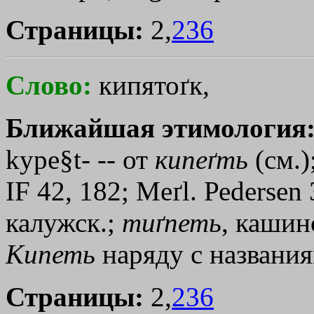
Страницы:
2,
236
Слово:
кипятоґк,
Ближайшая этимология
kype§t- -- от
кипеґть
(см.)
IF 42, 182; Мeґl. Реdеrsе
калужск.;
тиґпеть
, кашин
Кипеть
наряду с названи
Страницы:
2,
236