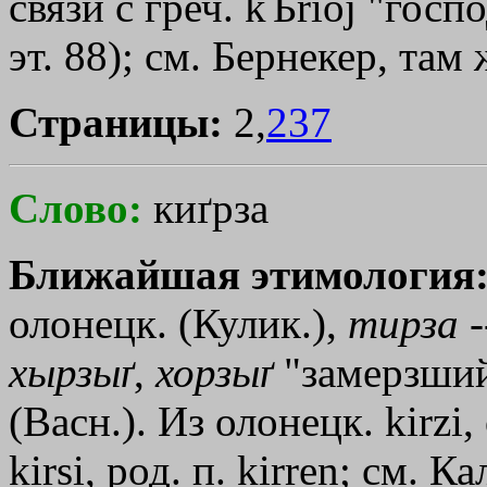
связи с греч.
kЪrioj
"госпо
эт. 88); см. Бернекер, там 
Страницы:
2,
237
Слово:
киґрза
Ближайшая этимология
олонецк. (Кулик.),
тирза
-
хырзыґ
,
хорзыґ
"замерзший 
(Васн.). Из олонецк. kirzi,
kirsi, род. п. kirren; см. К