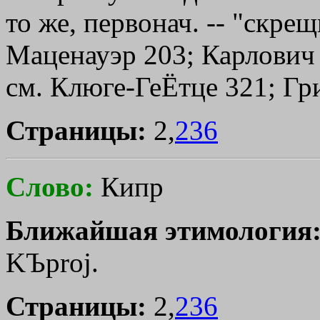
то же, первонач. -- "скре
Маценауэр 203; Карлович 
см. Клюге-ГеЁтце 321; Гр
Страницы:
2,
236
Слово:
Кипр
Ближайшая этимология
KЪproj
.
Страницы:
2,
236