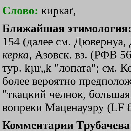
Слово:
киркаґ,
Ближайшая этимология
154 (далее см. Дювернуа, Д
керка
, Азовск. вз. (РФВ 56
тур. kµr„k "лопата"; см. К
более вероятно предполож
"ткацкий челнок, большая б
вопреки Маценауэру (LF 8
Комментарии Трубачева