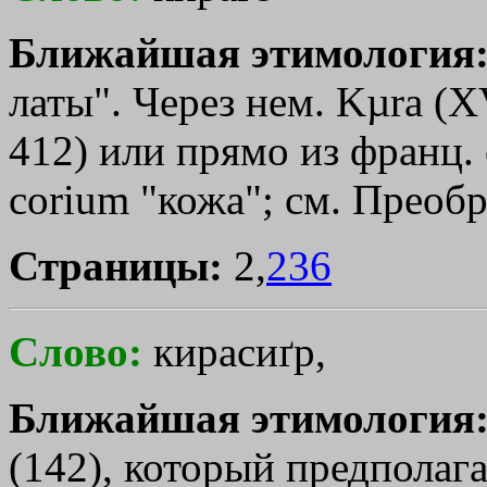
Ближайшая этимология
латы". Через нем. Kµra­ (X
412) или прямо из франц. cu
corium "кожа"; см. Преобр.
Страницы:
2,
236
Слово:
кирасиґр,
Ближайшая этимология
(142), который предполаг