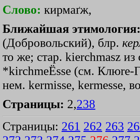
Слово:
кирмаґж,
Ближайшая этимология
(Добровольский), блр.
ке
то же; стар. kierchmasz из 
*kirchmeЁsse (см. Клюrе-Г
нем. kermisse, kermesse, в
Страницы:
2,
238
Страницы:
261
262
263
26