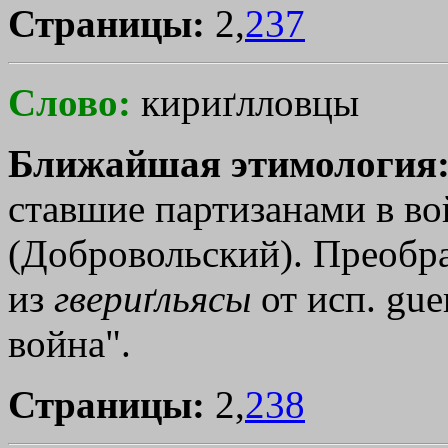
Страницы:
2,
237
Слово:
кириґлловцы
Ближайшая этимология
ставшие партизанами в вой
(Добровольский). Преобра
из
гвериґльясы
от исп. guer
война".
Страницы:
2,
238