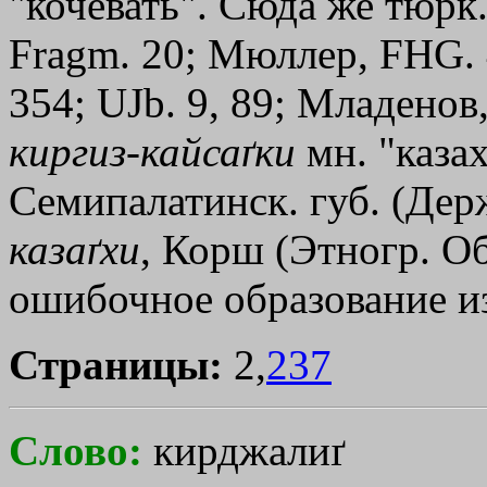
"кочевать". Сюда же тюрк.
Fragm. 20; Мюллер, FHG. 4,
354; UJb. 9, 89; Младенов,
киргиз
-
кайсаґки
мн. "каза
Семипалатинск. губ. (Дер
казаґхи
, Корш (Этногр. Об
ошибочное образование и
Страницы:
2,
237
Слово:
кирджалиґ