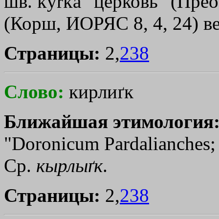
шв. kyrka "церковь" (Преоб
(Корш, ИОРЯС 8, 4, 24) в
Страницы:
2,
238
Слово:
кирлиґк
Ближайшая этимология
"Doronicum Pardalianches;
Ср.
кырлыґк
.
Страницы:
2,
238