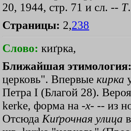
20, 1944, стр. 71 и сл. --
Т
Страницы:
2,
238
Слово:
киґрка,
Ближайшая этимология
церковь". Впервые
кирка
у
Петра I (Благой 28). Вероя
kerke, форма на -
х
- -- из 
Отсюда
Киґрочная
улица
в