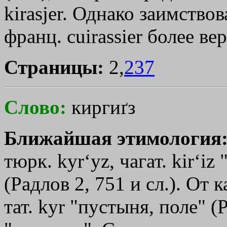
kirasjer. Однако заимствов
франц. cuirassier более ве
Страницы:
2,
237
Слово:
киргиґз
Ближайшая этимология
тюрк. kyr‘yz, чагат. kir‘iz 
(Радлов 2, 751 и сл.). От ка
тат. kуr "пустыня, поле" (