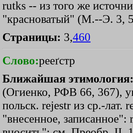
rutks -- из того же источн
"красноватый" (М.--Э. 3, 
Страницы:
3,
460
Слово:
рееґстр
Ближайшая этимология
(Огиенко, РФВ 66, 367), 
польск. rejestr из ср.-лат. 
"внесенное, записанное": 
вносить"; см. Преобр. II,