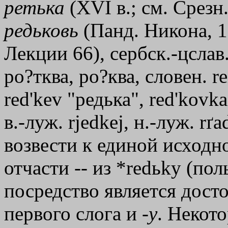
ретька
(ХVI в.; см. Срезн.
редьковь
(Панд. Никона, 1
Лекции 66), сербск.-цслав
ро?тква, ро?ква, словен. r
rеd
'
kеv "редька", rеd
'
kоvkа
в.-луж. rjedkej, н.-луж. r
возвести к единой исходной
отчасти -- из *redьky (поль
посредство является дост
первого слога и -
у
. Некот