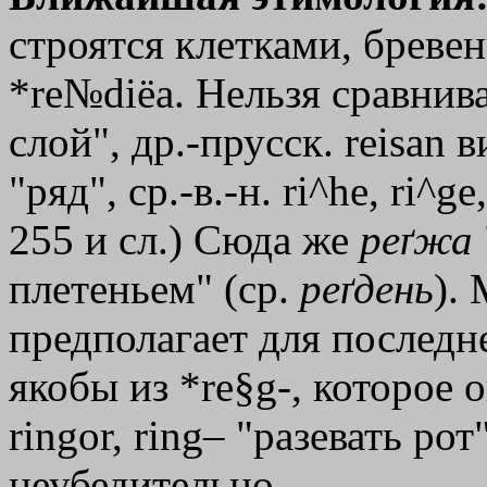
строятся клетками, бревен
*re№diёa. Нельзя сравниват
слой", др.-прусск. reisan вин
"ряд", ср.-в.-н. ri^he, ri^
255 и сл.) Сюда же
реґжа
плетеньем" (ср.
реґдень
).
предполагает для послед
якобы из *re§g-, которое о
ringor, ring– "разевать рот
неубедительно.