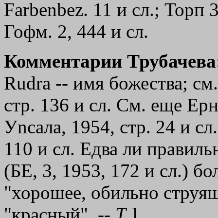
Farbenbez. 11 и сл.; Торп
Гофм. 2, 444 и сл.
Комментарии Трубачева
Rudrа -- имя божества; с
стр. 136 и сл. См. еще Ерн
Уnсала, 1954, стр. 24 и сл
110 и сл. Едва ли правил
(БЕ, 3, 1953, 172 и сл.) бо
"хорошее, обильно струяще
"красный". --
Т
.]