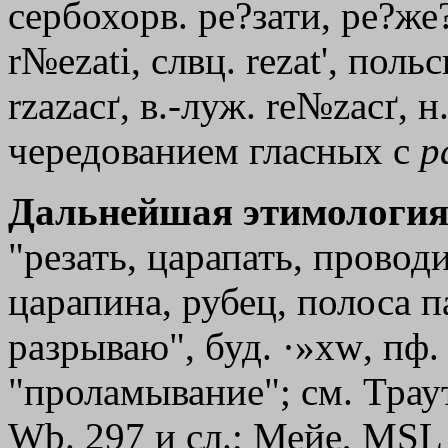
сербохорв. ре?зати, ре?же?
r№ezati, слвц. rеzаt
'
, польс
rzazacґ, в.-луж. re№zacґ, 
чередованием гласных с
р
Дальнейшая этимология
"резать, царапать, проводи
царапина, рубец, полоса п
разрываю", буд.
·»xw
, пф
"проламывание"; см. Трау
Wb. 297 и сл.; Мейе, МSL 