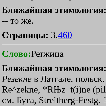
Ближайшая этимология
-- то же.
Страницы:
3,
460
Слово:
Реґжица
Ближайшая этимология
Резекне
в Латгале, польск.
Re^zekne, *RЊz–t(i)nе (pi
см. Буга, Streitberg-Festg