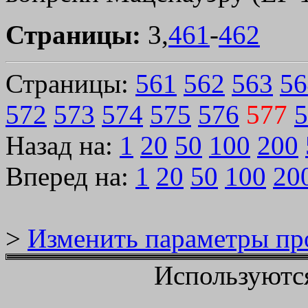
Страницы:
3,
461
-
462
Страницы:
561
562
563
56
572
573
574
575
576
577
5
Назад на:
1
20
50
100
200
Вперед на:
1
20
50
100
20
>
Изменить параметры пр
Используютс