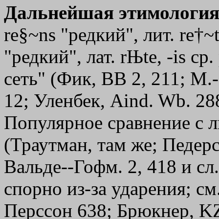
Дальнейшая этимология
re§~ns "редкий", лит. re†~t
"редкий", лат. rЊte, -is с
сеть" (Фик, ВВ 2, 211; М.
12; Уленбек, Aind. Wb. 28
Популярное сравнение с л
(Траутман, там же; Педерсе
Вальде--Гофм. 2, 418 и сл.
спорно из-за ударения; см.
Перссон 638; Брюкнер, KZ