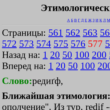
Этимологическ
А
Б
В
Г
Д
Е
Ж
З
И
К
Л
Страницы:
561
562
563
56
572
573
574
575
576
577
5
Назад на:
1
20
50
100
200
Вперед на:
1
20
50
100
20
Слово:
редиґф,
Ближайшая этимология
ополчение". Из тур. redif -