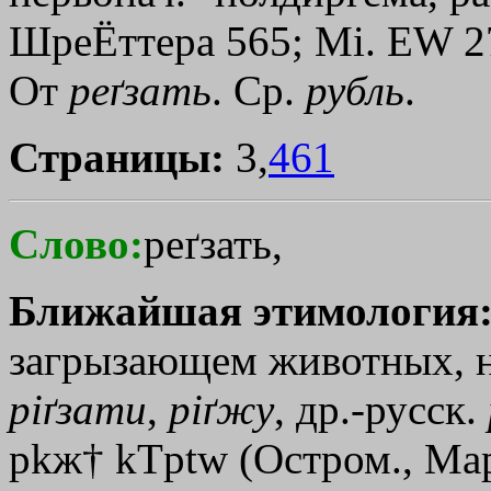
ШреЁттера 565; Мi. ЕW 27
От
реґзать
. Ср.
рубль
.
Страницы:
3,
461
Слово:
реґзать,
Ближайшая этимология
загрызающем животных, нап
рiґзати
,
рiґжу
, др.-русск.
р
kж†
kТptw
(Остром., Мар.