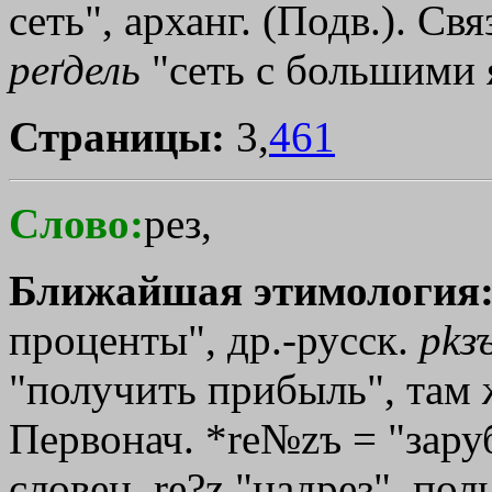
сеть", арханг. (Подв.). Св
реґдель
"сеть с большими я
Страницы:
3,
461
Слово:
рез,
Ближайшая этимология
проценты", др.-русск.
р
kз
"получить прибыль", там 
Первонач. *re№zъ = "заруб
словен. rе?z "надрез", пол