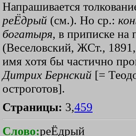
Напрашивается толкование
реЁдрый
(см.). Но ср.:
кон
богатыря
, в приписке на
(Веселовский, ЖСт., 1891, 
имя хотя бы частично про
Дитрих
Бернский
[= Теод
остроготов].
Страницы:
3,
459
Слово:
реЁдрый