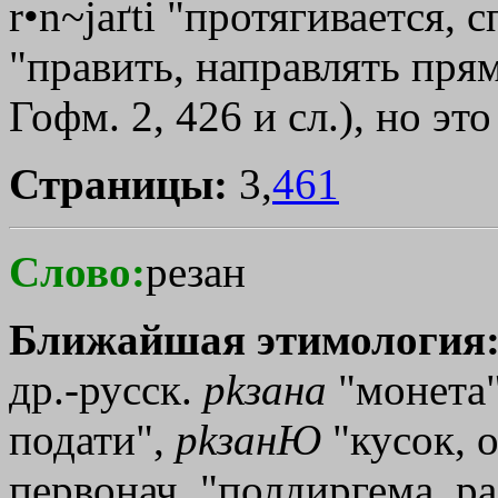
r•n~jaґti "протягивается, с
"править, направлять прям
Гофм. 2, 426 и сл.), но эт
Страницы:
3,
461
Слово:
резан
Ближайшая этимология
др.-русск.
р
kзана
"монета"
подати",
р
kзанЮ
"кусок, о
первонач. "полдиргема, р