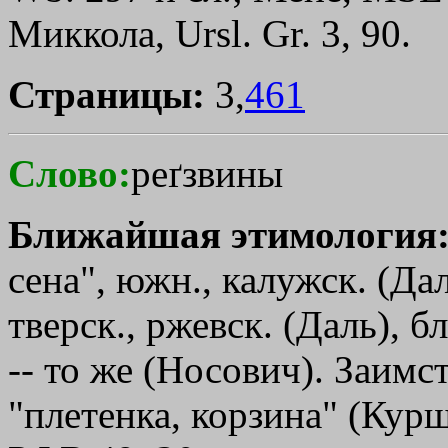
Миккола, Ursl. Gr. 3, 90.
Страницы:
3,
461
Слово:
реґзвины
Ближайшая этимология
сена", южн., калужск. (Да
тверск., ржевск. (Даль), б
-- то же (Носович). Заимст
"плетенка, корзина" (Курш