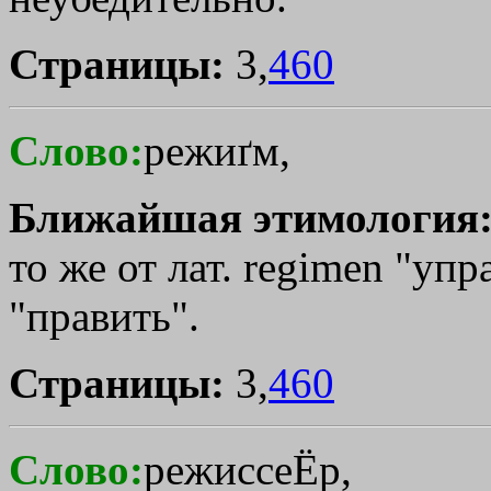
Страницы:
3,
460
Слово:
режиґм,
Ближайшая этимология
то же от лат. regimen "упр
"править".
Страницы:
3,
460
Слово:
режиссеЁр,