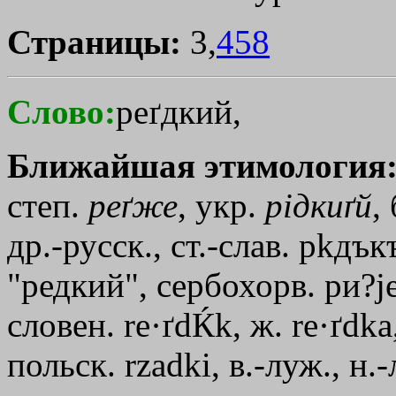
Страницы:
3,
458
Слово:
реґдкий,
Ближайшая этимология
степ.
реґже
, укр.
рiдкиґй
,
др.-русск., ст.-слав. р
kдък
"редкий", сербохорв. ри?jе
словен. re·ґdЌk, ж. re·ґdka
польск. rzadki, в.-луж., н.