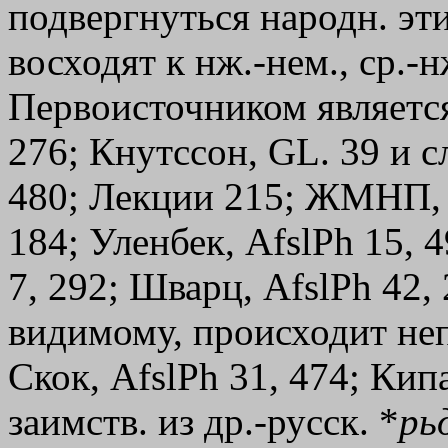
подвергнуться народн. эт
восходят к нж.-нем., ср.-нж.
Первоисточником является
276; Кнутссон, GL. 39 и с
480; Лекции 215; ЖМНП, 19
184; Уленбек, AfslPh 15, 
7, 292; Шварц, AfslPh 42,
видимому, происходит неп
Скок, AfslPh 31, 474; Кипа
заимств. из др.-русск. *
рь