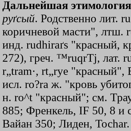
Дальнейшая этимология
руґсый
. Родственно лит. r
коричневой масти", лтш. r
инд. rudhiraґs "красный, к
272), греч.
™ruqrТj
, лат. 
r„tram·, rt„rye "красный", В
исл. ro?ra ж. "кровь убитог
н. ro^t "красный"; см. Тр
885; Френкель, IF 50, 8 и 
Вайан 350; Лиден, Тосhаr.