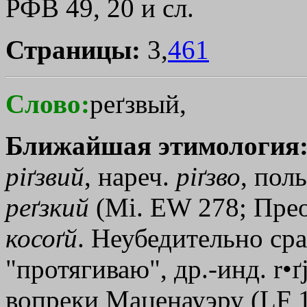
РФВ 49, 20 и сл.
Страницы:
3,
461
Слово:
реґзвый,
Ближайшая этимология
рiґзвий
, нареч.
рiґзво
, пол
реґзкий
(Мi. ЕW 278; Преоб
косоґй
. Неубедительно сра
"протягиваю", др.-инд. r•ґ
вопреки Маценауэру (LF 1