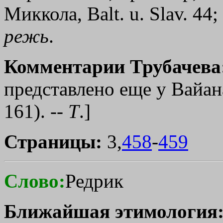
Миккола, Ваlt. u. Slav. 4
режь
.
Комментарии Трубачева
представлено еще у Вайана
161). --
Т
.]
Страницы:
3,
458
-
459
Слово:
Редрик
Ближайшая этимология