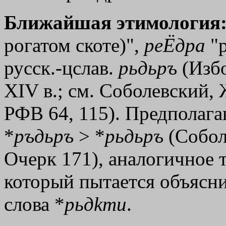
Ближайшая этимология
рогатом скоте)",
реЁдра
"р
русск.-цслав.
рьдьръ
(Избо
ХIV в.; см. Соболевский,
РФВ 64, 115). Предполаг
*
ръдьръ
> *
рьдьръ
(Собол
Очерк 171), аналогичное т
который пытается объясни
слова *
рьд
kти
.