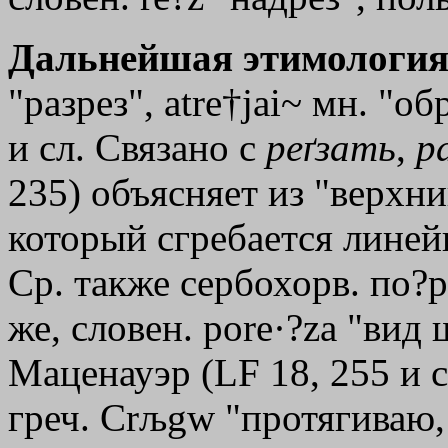
Дальнейшая этимология
"разрез", atre†јai~ мн. "
и сл. Связано с
реґзать
,
р
235) объясняет из "верхни
который сгребается линей
Ср. также сербохорв. по?ре
же, словен. роrе·?zа "ви
Маценауэр (LF 18, 255 и с
греч.
Сrљgw
"протягиваю, 