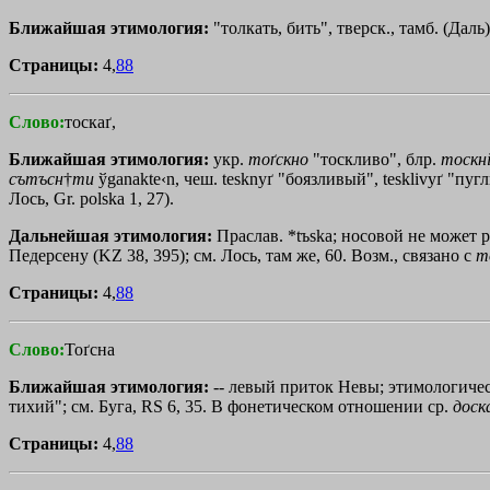
Ближайшая этимология:
"толкать, бить", тверск., тамб. (Дал
Страницы:
4,
88
Слово:
тоскаґ,
Ближайшая этимология:
укр.
тоґскно
"тоскливо", блр.
тоскнi
сътъсн
†
ти
ўganakte‹n
, чеш. tesknyґ "боязливый", tesklivyґ "пуг
Лось, Gr. polska 1, 27).
Дальнейшая этимология:
Праслав. *tъska; носовой не может 
Педерсену (KZ 38, 395); см. Лось, там же, 60. Возм., связано с
т
Страницы:
4,
88
Слово:
Тоґсна
Ближайшая этимология:
-- левый приток Невы; этимологич
тихий"; см. Буга, RS 6, 35. В фонетическом отношении ср.
доск
Страницы:
4,
88