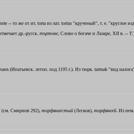
оrtе -- то же от ит. torta из лат. tortus "крученый", т. е. "кругло
 отмечает др.-русск.
търтове
, Слово о богаче и Лазаре, ХII в. --
Т
.
такъ
(Ипатьевск. летоп. под 1195 г.). Из тюрк. tartnak "вид нало
 I (см. Смирнов 292),
торфяниґстый
(Лесков),
торфяноґй
. Из нем