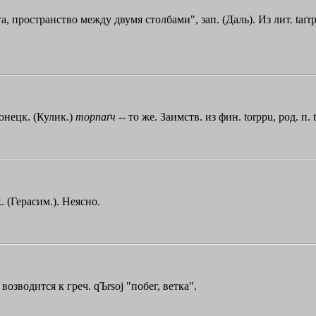
, пространство между двумя столбами", зап. (Даль). Из лит. taґr
лонецк. (Кулик.)
торпаґч
-- то же. Заимств. из фин. tоrррu, род. п.
 (Герасим.). Неясно.
е возводится к греч.
qЪrsoj
"побег, ветка".