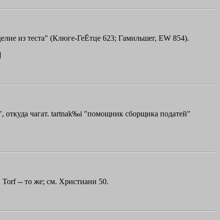
е изделие из теста" (Клюге-ГеЁтце 623; Гамильшег, ЕW 854).
]
га", откуда чагат. tartnak‰i "помощник сборщика податей"
. Тоrf -- то же; см. Христиани 50.