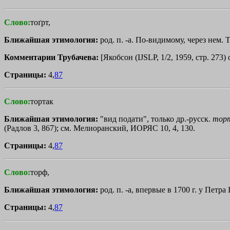
Слово:
тоґрт,
Ближайшая этимология:
род. п. -а. По-видимому, через нем. Т
Комментарии Трубачева:
[Якобсон (IJSLP, 1/2, 1959, стр. 273)
Страницы:
4,
87
Слово:
тортак
Ближайшая этимология:
"вид подати", только др.-русск.
тор
(Радлов 3, 867); см. Мелиоранский, ИОРЯС 10, 4, 130.
Страницы:
4,
87
Слово:
торф,
Ближайшая этимология:
род. п. -а, впервые в 1700 г. у Петра
Страницы:
4,
87