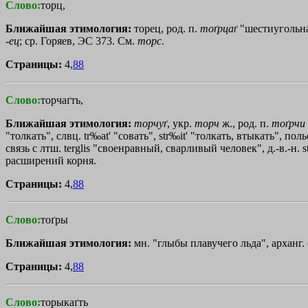
Слово:
торц,
Ближайшая этимология:
торец, род. п.
тоґрцаґ
"шестиугольна
-
ец
; ср. Горяев, ЭС 373. См.
торс
.
Страницы:
4,
88
Слово:
торчаґть,
Ближайшая этимология:
торчуґ
, укр.
торч
ж., род. п.
тоґрчи
"толкать", слвц. tr‰аt
'
"совать", str‰it
'
"толкать, втыкать", польс
связь с лтш. terglis "своенравный, сварливый человек", д.-в.-н.
расширений корня.
Страницы:
4,
88
Слово:
тоґры
Ближайшая этимология:
мн. "глыбы плавучего льда", арханг.
Страницы:
4,
88
Слово:
торыкаґть