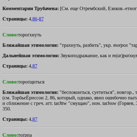
Комментарии Трубачева:
[См. еще Отрембский, Езиков.-етногр
Страницы:
4,
86
-
87
Слово:
тороґхнуть
Ближайшая этимология:
"трахнуть, разбить", укр.
тоґрох
"тар
Дальнейшая этимология:
Звукоподражание, как и
т(аґ)раґхн
Страницы:
4,
87
Слово:
тороґщиться
Ближайшая этимология:
"беспокоиться, суетиться", новгор., 
(см. ТорбьеЁрнссон 2, 86, который, однако, явно ошибочно пытает
и сближение с греч. атт.
tarЈttw
"смущаю", ион.
tarЈssw
(Горяев, 
350.
Страницы:
4,
87
Слово:
тоґрпа