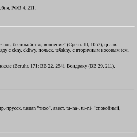
тебня, РФВ 4, 211.
чаль; беспокойство, волнение" (Срезн. III, 1057), цслав.
аряду с сknу, ckliwy, польск. te§skny, с вторичным носовым (см.
оле (Berµhr. 171; ВВ 22, 254), Вондраку (ВВ 29, 211),
 др.-прусск. tusnan "тихо", авест. tu«na-, tu«ni- "спокойный,