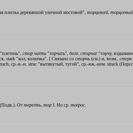
я плитка деревянной уличной мостовой",
торцевоґй
,
торцоґвый
"плетень",
стор
чаґти
"торчать", болг.
стърчаґ
"торчу, вздымаюсь
к. stark "кол, колючка". [ Связано со
сторчь
(см.) и, возм.,
стерк
 strach, ср.-в.-н. strac "вытянутый, тугой", ср.-нж.-нем. strack (
 (Подв.). От
тереґть
,
тор
I. Но ср.
тоґрос
.