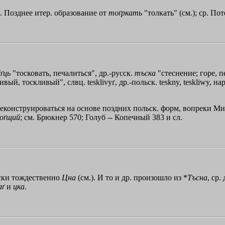
ь). Позднее итер. образование от
тоґркать
"толкать" (см.); ср. По
ґць
"тосковать, печалиться", др.-русск.
тъска
"стеснение; горе, пе
ливый, тоскливый", слвц. tesklivyґ, др.-польск. teskny, teskliwy, н
реконструироваться на основе поздних польск. форм, вопреки Микк
оґщий
; см. Брюкнер 570; Голуб -- Копечный 383 и сл.
ески тождественно
Цна
(см.). И то и др. произошло из *
Тъсна
, ср.
аґ
и
цка
.