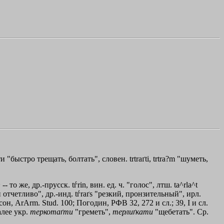
 "быстро трещать, болтать", словен. trtraґti, trtra?m "шуметь,
- то же, др.-прусск. tѓrin, вин. ед. ч. "голос", лтш. ta^rla^t
отчетливо", др.-инд. tѓraґs "резкий, пронзительный", ирл.
сон, ArArm. Stud. 100; Погодин, РФВ 32, 272 и сл.; 39, I и сл.
алее укр.
теркотаґти
"греметь",
терлиґкати
"щебетать". Ср.