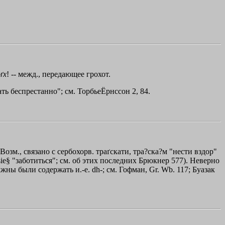
ґх
! -- межд., передающее грохот.
тучать беспрестанно"; см. ТорбьеЁрнссон 2, 84.
 Возм., связано с сербохорв. траґскати, тра?ска?м "нести вздор"
 sie§ "заботиться"; см. об этих последних Брюкнер 577). Неверно
лжны были содержать и.-е. dh-; см. Гофман, Gr. Wb. 117; Буазак