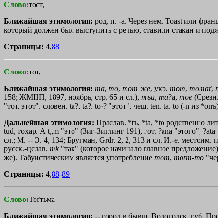
Слово:
тост,
Ближайшая этимология:
род. п. -а. Через нем. Тоаst или фра
который должен был выступить с речью, ставили стакан и подж
Страницы:
4,
88
Слово:
тот,
Ближайшая этимология:
та
,
то
,
тот
же
, укр.
тот
,
тотаґ
,
158; ЖМНП, 1897, ноябрь, стр. 65 и сл.),
тъи
,
та
?а,
тое
(Срезн. 
"тот, этот", словен. tа?, tа?, tо·? "этот", чеш. ten, tа, tо (-n из *оnъ)
Дальнейшая этимология:
Праслав. *tъ, *tа, *tо родственно лит. t
tud, тохар. А t„m "это" (Зиг-Зиглинг 191), гот. ?ana "этого", ?at
сл.; М. -- Э. 4, 134; Бругман, Grdr. 2, 2, 313 и сл. И.-е. место
русск.-цслав.
т
k
"так" (которое начинало главное предложение), 
же). Табуистическим является употребление
тот
,
тоґт
-
то
"че
Страницы:
4,
88
-
89
Слово:
Тоґтьма
Ближайшая этимология:
-- город в бывш. Вологодск. губ. Про