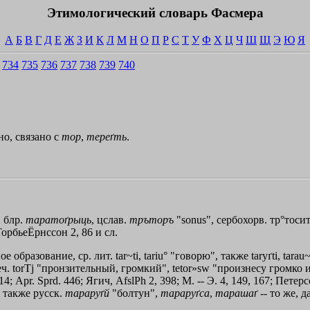
Этимологический словарь Фасмера
А
Б
В
Г
Д
Е
Ж
З
И
К
Л
М
Н
О
П
Р
С
Т
У
Ф
Х
Ц
Ч
Ш
Щ
Э
Ю
Я
734
735
736
737
738
739
740
но, связано с
тор
,
тереґть
.
, блр.
таратоґрыць
, цслав.
тръторъ
"sonus", сербохорв. тр°тосити
 ТорбьеЁрнссон 2, 86 и сл.
образование, ср. лит. tar~ti, tariu° "говорю", также taryґti, tarau~ -
еч.
torТj
"пронзительный, громкий",
tetor»sw
"произнесу громко и 
 Арr. Sprd. 446; Ягич, AfslPh 2, 398; М. -- Э. 4, 149, 167; Петерс
а также русск.
тараруґй
"болтун",
тараруґса
,
тарашаґ
-- то же, д