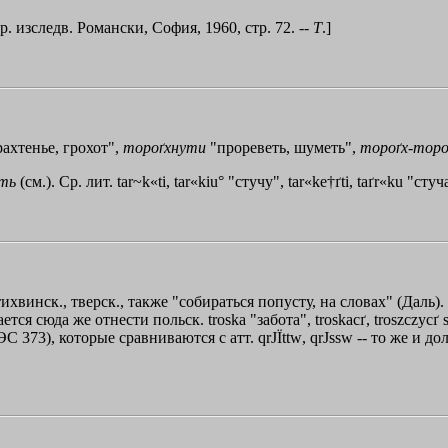
. изследв. Романски, София, 1960, стр. 72. --
Т
.]
ахтенье, грохот",
тороґхнути
"прореветь, шуметь",
тороґх
-
торо
уть
(см.). Ср. лит. tar~k«ti, tar«kiu° "стучу", tar«ke†ґti, taґr«ku "с
тихвинск., тверск., также "собираться попусту, на словах" (Даль).
ся сюда же отнести польск. troska "забота", troskacґ, troszczycґ
ЭС 373), которые сравниваются с атт.
qrЈ
Ї
ttw
,
qrЈssw
-- то же и до