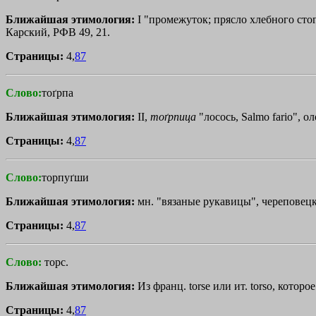
Ближайшая этимология:
I "промежуток; прясло хлебного стога
Карский, РФВ 49, 21.
Страницы:
4,
87
Слово:
тоґрпа
Ближайшая этимология:
II,
тоґрпица
"лосось, Salmo fario", о
Страницы:
4,
87
Слово:
торпуґши
Ближайшая этимология:
мн. "вязаные рукавицы", череповецк.
Страницы:
4,
87
Слово:
торс.
Ближайшая этимология:
Из франц. torse или ит. torso, которо
Страницы:
4,
87