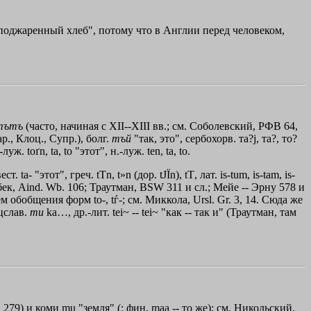
tus "поджаренный хлеб", потому что в Англии перед человеком,
тътъ
(часто, начиная с XII--XIII вв.; см. Соболевский, РФВ 64,
р., Клоц., Супр.), болг.
тъй
"так, это", сербохорв. та?j, та?, то?
луж. toґn, tа, tо "этот", н.-луж. ten, tа, tо.
вест. tа- "этот", греч.
tТn
,
t»n
(дор.
tЈ
Ї
n
),
tТ
, лат. is-tum, is-tam, is-
ленбек, Aind. Wb. 106; Траутман, ВSW 311 и сл.; Мейе -- Эрну 578 и
ем обобщения форм tо-, tѓ-; см. Миккола, Ursl. Gr. 3, 14. Сюда же
-цслав.
ти
ka…
, др.-лит. tei~ -- tei~ "как -- так и" (Траутман, там
279) и коми mu "земля" (: фин. mаа -- то же); см. Никольский,