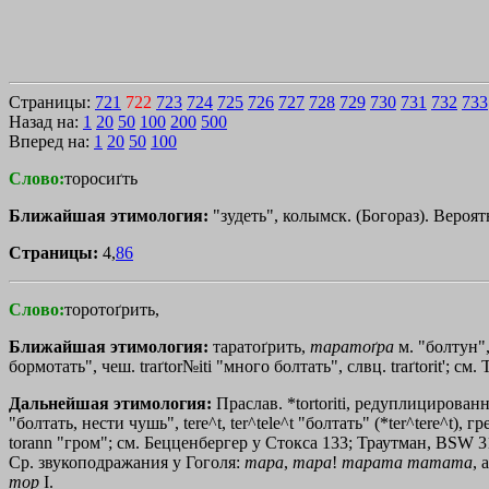
Страницы:
721
722
723
724
725
726
727
728
729
730
731
732
733
Назад на:
1
20
50
100
200
500
Вперед на:
1
20
50
100
Слово:
торосиґть
Ближайшая этимология:
"зудеть", колымск. (Богораз). Вероят
Страницы:
4,
86
Слово:
торотоґрить,
Ближайшая этимология:
таратоґрить,
таратоґра
м. "болтун"
бормотать", чеш. traґtor№iti "много болтать", слвц. traґtоrit
'
; см.
Дальнейшая этимология:
Праслав. *tortoriti, редуплицированное 
"болтать, нести чушь", tere^t, ter^tele^t "болтать" (*ter^tere^t), гр
torann "гром"; см. Бецценбергер у Стокса 133; Траутман, ВSW 314;
Ср. звукоподражания у Гоголя:
тара
,
тара
!
тарата
татата
, 
тор
I.