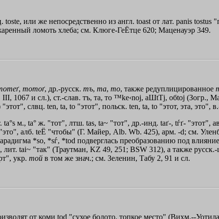
нц. toste, или же непосредственно из англ. tоаst от лат. раnis tos
аренный ломоть хлеба; см. Клюге-ГеЁтце 620; Маценауэр 349.
тотеґ
,
тотоґ
, др.-русск.
тъ
,
та
,
то
, также редуплицированное
III, 1067 и сл.), ст.-слав. тъ, та, то
™ke‹noj
,
aШtТj
,
oбtoj
(Зогр., Ма
 "этот", слвц. ten, tа, tо "этот", польск. ten, tа, tо "этот, эта, это", в.-
a°s м., ta° ж. "тот", лтш. tas, ta~ "тот", др.-инд. taґ-, tѓґ- "этот", а
a "это", алб. tеЁ "чтобы" (Г. Майер, Alb. Wb. 425), арм. -d; см. У
им. парадигма *sо, *sѓ, *tоd подверглась преобразованию под влияни
лит. tai~ "так" (Траутман, KZ 49, 251; ВSW 312), а также русск.
рт", укр.
той
в том же знач.; см. Зеленин, Табу 2, 91 и сл.
изводят от коми tоd "сухое болото, топкое место" (Вихм.--Уотила 