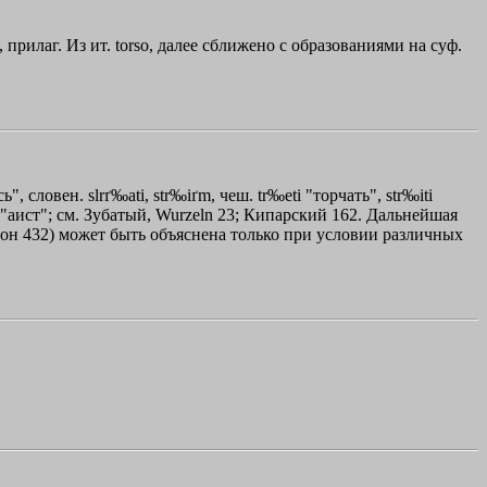
, прилаг. Из ит. torso, далее сближено с образованиями на суф.
", словен. slrґ‰ati, str‰iґm, чеш. tr‰eti "торчать", str‰iti
"аист"; см. Зубатый, Wurzeln 23; Кипарский 162. Дальнейшая
Перссон 432) может быть объяснена только при условии различных