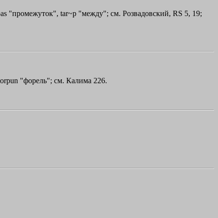
pas "промежуток", tar~p "между"; см. Розвадовский, RS 5, 19;
 torpun "форель"; см. Калима 226.