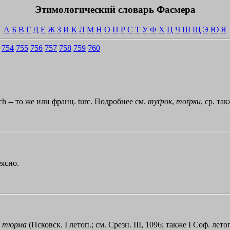
Этимологический словарь Фасмера
А
Б
В
Г
Д
Е
Ж
З
И
К
Л
М
Н
О
П
Р
С
Т
У
Ф
Х
Ц
Ч
Ш
Щ
Э
Ю
Я
754
755
756
757
758
759
760
sch -- то же или франц. turc. Подробнее см.
туґрок
,
тоґрки
, ср. та
еясно.
.
тюрма
(Псковск. I летоп.; см. Срезн. III, 1096; также I Соф. летоп