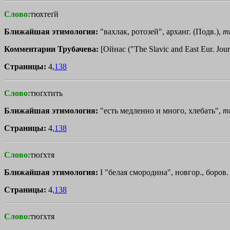
Слово:
тюхтеґй
Ближайшая этимология:
"вахлак, ротозей", арханг. (Подв.),
т
Комментарии Трубачева:
[Ойнас ("Тhе Slavic аnd Еаst Eur. Jo
Страницы:
4,
138
Слово:
тюґхтить
Ближайшая этимология:
"есть медленно и много, хлебать",
т
Страницы:
4,
138
Слово:
тюґхтя
Ближайшая этимология:
I "белая смородина", новгор., боров.
Страницы:
4,
138
Слово:
тюґхтя