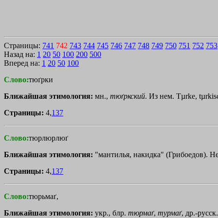
Страницы:
741
742
743
744
745
746
747
748
749
750
751
752
753
Назад на:
1
20
50
100
200
500
Вперед на:
1
20
50
100
Слово:
тюґрки
Ближайшая этимология:
мн.,
тюґркский
. Из нем. Тµrkе, tµrki
Страницы:
4,
137
Слово:
тюрлюрлюґ
Ближайшая этимология:
"мантилья, накидка" (Грибоедов). Н
Страницы:
4,
137
Слово:
тюрьмаґ,
Ближайшая этимология:
укр., блр.
тюрмаґ
,
турмаґ
, др.-русск