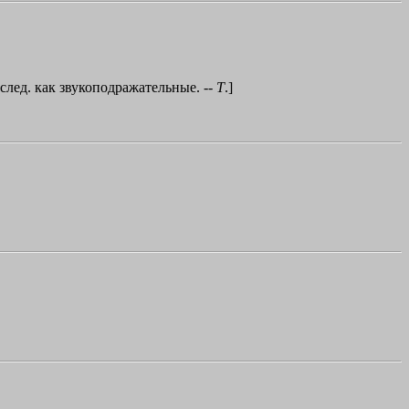
о след. как звукоподражательные. --
Т
.]