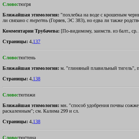
Слово:
тюґря
Ближайшая этимология:
"похлебка на воде с крошеным черным
ли связано с
тереґть
(Горяев, ЭС 383), но едва ли также родст
Комментарии Трубачева:
[По-видимому, заимств. из балт., ср. л
Страницы:
4,
137
Слово:
тюґтень
Ближайшая этимология:
м. "глиняный плавильный тигель", 
Страницы:
4,
138
Слово:
тютижи
Ближайшая этимология:
мн. "способ удобрения почвы сожженн
раскаленным"; см. Калима 299 и сл.
Страницы:
4,
138
Слово:
тюґтина