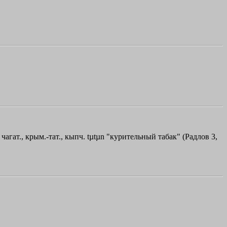
, чагат., крым.-тат., кыпч. tµtµn "курительный табак" (Радлов 3,