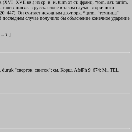
--XVII вв.) из ср.-в.-н. turm от ст.-франц. *torn, лат. turrim,
алатализация
т
- в русск. слове в таком случае вторичного
h 20, 447). Он считает исходным др.-тюрк. *tµrm„ "темница"
ма". В последнем случае получило бы объяснение конечное ударение
 --
Т
.]
dµrµk "сверток, свиток"; см. Корш, AfslPh 9, 674; Мi. ТЕl.,