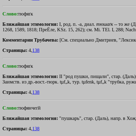
Слово:
тюфяґк
Ближайшая этимология:
I, род. п. -а, диал.
тюшаґк
-- то же (Д
1268, 1589, 1818; ПреЁле, KSz. 15, 262); см. Мi. ТЕl. I, 288; Nach
Комментарии Трубачева:
[См. специально Дмитриев, "Лексикогр
Страницы:
4,
138
Слово:
тюфяґк
Ближайшая этимология:
II "род пушки, пищали", стар. (Даль)
Заимств. из др.-вост.-тюрк. tµf„k, тур. tµfenk, tµf„k "трубка, руж
Страницы:
4,
138
Слово:
тюфянчеґй
Ближайшая этимология:
"пушкарь", стар. (Даль), напр. в Хожд
Страницы:
4,
138