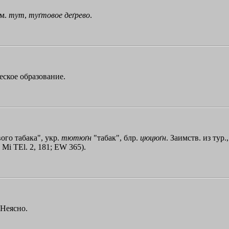
см.
тут
,
туґтовое
деґрево
.
еское образование.
вого табака", укр.
тютюґн
"табак", блр.
цюцюґн
. Заимств. из тур.
. Мi ТЕl. 2, 181; ЕW 365).
 Неясно.