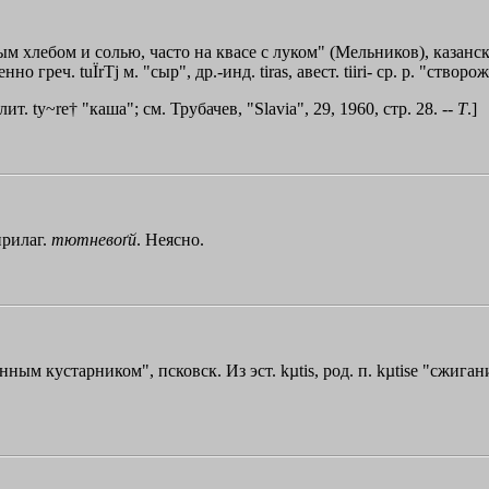
 хлебом и солью, часто на квасе с луком" (Мельников), казанск., 
венно греч.
tu
Ї
rТj
м. "сыр", др.-инд. tіras, авест. tіiri- ср. р. "ств
ит. ty~re† "каша"; см. Трубачев, "Slavia", 29, 1960, стр. 28. --
Т
.]
прилаг.
тютневоґй
. Неясно.
ым кустарником", псковск. Из эст. kµtis, род. п. kµtisе "сжигани