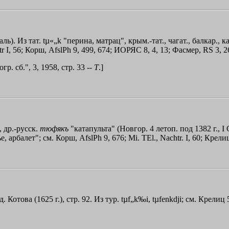
аль). Из тат. tµ«„k "перина, матрац", крым.-тат., чагат., балкар., ка
tr I, 56; Корш, AfslPh 9, 499, 674; ИОРЯС 8, 4, 13; Фасмер, RS 3, 2
. сб.", 3, 1958, стр. 33 --
Т
.]
, др.-русск.
тюфякъ
"катапульта" (Новгор. 4 летоп. под 1382 г., I С
ье, арбалет"; см. Корш, AfslPh 9, 676; Мi. ТЕl., Nachtr. I, 60; Кре
. Котова (1625 г.), стр. 92. Из тур. tµf„k‰i, tµfenkdјi; см. Крелиц 