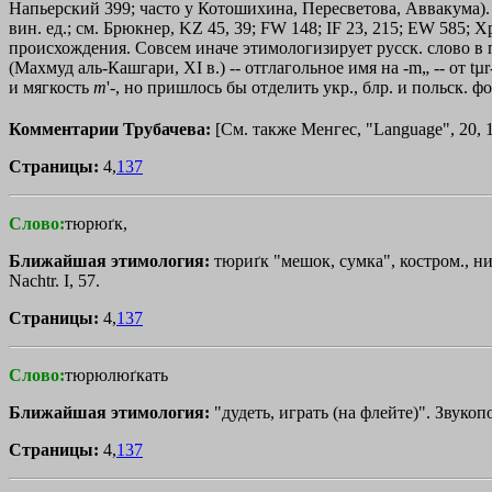
Напьерский 399; часто у Котошихина, Пересветова, Аввакума). Обы
вин. ед.; см. Брюкнер, KZ 45, 39; FW 148; IF 23, 215; ЕW 585; 
происхождения. Совсем иначе этимологизирует русск. слово в пос
(Махмуд аль-Кашгари, ХI в.) -- отглагольное имя на -m„ -- от tµ
и мягкость
т
'
-, но пришлось бы отделить укр., блр. и польск. ф
Комментарии Трубачева:
[См. также Менгес, "Language", 20, 19
Страницы:
4,
137
Слово:
тюрюґк,
Ближайшая этимология:
тюриґк "мешок, сумка", костром., ниж
Nachtr. I, 57.
Страницы:
4,
137
Слово:
тюрюлюґкать
Ближайшая этимология:
"дудеть, играть (на флейте)". Звуко
Страницы:
4,
137