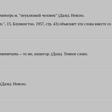
юхтеґрь
м. "неуклюжий человек" (Даль). Неясно.
urn.", 15, Блумингтон, 1957, стр. 43) объясняет эти слова вместе с
юхтяґчить
-- то же, нижегор. (Даль). Темное слово.
 (Даль). Неясно.