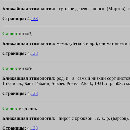
Ближайшая этимология:
"тутовое дерево", донск. (Миртов); 
Страницы:
4,
138
Слово:
тютюґ!,
Ближайшая этимология:
межд. (Лесков и др.), ономатопоэтич
Страницы:
4,
138
Слово:
тютюґн,
Ближайшая этимология:
род. п. -а "самый низкий сорт листо
1572 и сл.; Банг-Габайн, Sitzber. Preuss. Аkаd., 1931, стр. 508; см
Страницы:
4,
138
Слово:
тюфтяник
Ближайшая этимология:
"пирог с брюквой", с.-в.-р. (Барсов).
Страницы:
4,
138