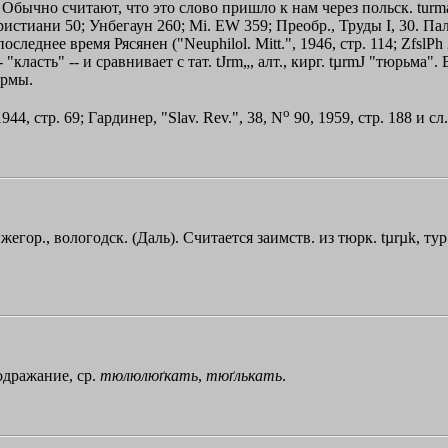
чно считают, что это слово пришло к нам через польск. turmа (XVI
Христиани 50; Унбегаун 260; Мi. ЕW 359; Преобр., Труды I, 30. П
леднее время Рясянен ("Neuphilol. Мitt.", 1946, стр. 114; ZfslP
r- "класть" -- и сравнивает с тат. tЈrm„, алт., кирг. tµrmЈ "тюрь
ормы.
o
44, стр. 69; Гардинер, "Slav. Rev.", 38, N
90, 1959, стр. 188 и сл.
егор., вологодск. (Даль). Считается заимств. из тюрк. tµrµk, тур. 
подражание, ср.
тюлюлюґкать
,
тюґлькать
.