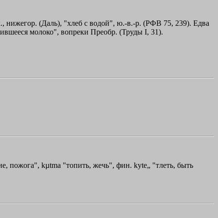
нижегор. (Даль), "хлеб с водой", ю.-в.-р. (РФВ 75, 239). Едва
орожившееся молоко", вопреки Преобр. (Труды I, 31).
е, пожога", kµtmа "топить, жечь", фин. kуtе„ "тлеть, быть