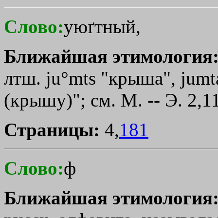
Слово:
уюґтный,
Ближайшая этимология
лтш. ju°mts "крыша", jumtа
(крышу)"; см. М. -- Э. 2,11
Страницы:
4,
181
Слово:
ф
Ближайшая этимология