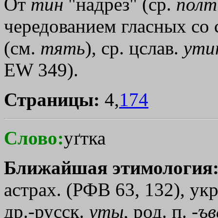
От
тин
"надрез" (ср.
полт
чередованием гласных со с
(см.
тять
), ср. цслав.
ути
ЕW 349).
Страницы:
4,
174
Слово:
уґтка
Ближайшая этимология
астрах. (РФВ 63, 132), ук
др.-русск.
уты
, род. п. -
ъв