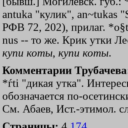
[бывш.] Могилевск. губ.: *o
antuka "кулик", an~tukas "
РФВ 72, 202), прилаг. *o§t
nus -- то же. Крик утки Л
купи
коты
,
купи
коты
.
Комментарии Трубачева
*ѓti "дикая утка". Интере
обозначается по-осетинск
См. Абаев, Ист.-этимол. сло
Страницы:
4,
174