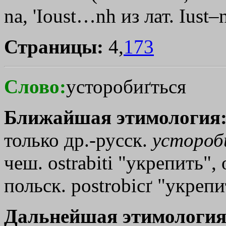
na
,
'Ioust…nh
из лат. Iust–
Страницы:
4,
173
Слово:
усторобиґться
Ближайшая этимология
только др.-русск.
усторо
чеш. ostrabiti "укрепить", o
польск. postrobicґ "укрепи
Дальнейшая этимология