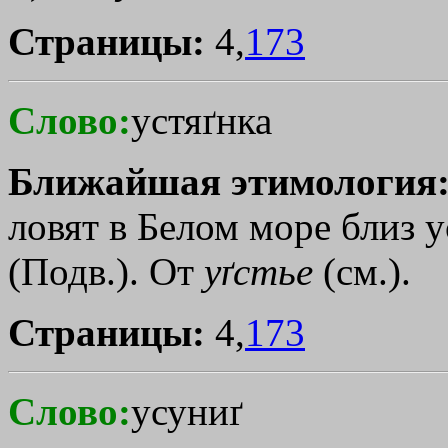
Страницы:
4,
173
Слово:
устяґнка
Ближайшая этимология
ловят в Белом море близ у
(Подв.). От
уґстье
(см.).
Страницы:
4,
173
Слово:
усуниґ