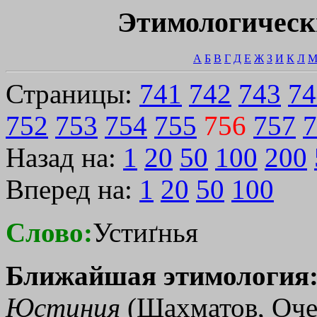
Этимологическ
А
Б
В
Г
Д
Е
Ж
З
И
К
Л
Страницы:
741
742
743
74
752
753
754
755
756
757
7
Назад на:
1
20
50
100
200
Вперед на:
1
20
50
100
Слово:
Устиґнья
Ближайшая этимология
Юстиния
(Шахматов, Очер