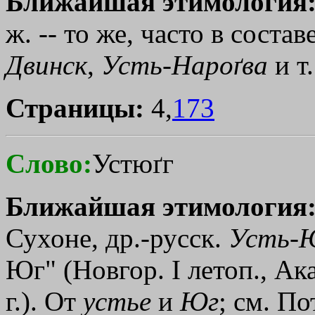
Ближайшая этимология
ж. -- то же, часто в состав
Двинск
,
Усть
-
Нароґва
и т
Страницы:
4,
173
Слово:
Устюґг
Ближайшая этимология
Сухоне, др.-русск.
Усть
-
Юг" (Новгор. I летоп., Ака
г.). От
устье
и
Юг
; см. По