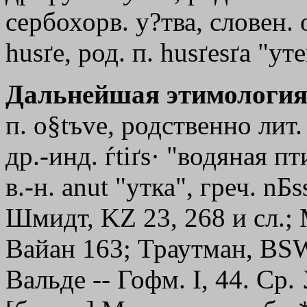
сербохорв. у?тва, словен. о
husґe, род. п. husґesґa "ут
Дальнейшая этимология
п. o§tъve, родственно лит. 
др.-инд. ѓtiґs· "водяная пти
в.-н. anut "утка", греч.
nБs
Шмидт, KZ 23, 268 и сл.;
Вайан 163; Траутман, ВSW
Вальде -- Гофм. I, 44. Ср.