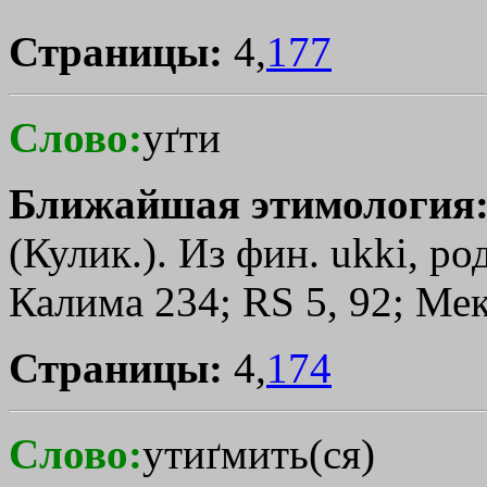
Страницы:
4,
177
Слово:
уґти
Ближайшая этимология
(Кулик.). Из фин. ukki, ро
Калима 234; RS 5, 92; Мек
Страницы:
4,
174
Слово:
утиґмить(ся)