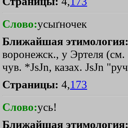
Страницы:
4,
173
Слово:
усыґночек
Ближайшая этимология
воронежск., у Эртеля (см. 
чув. *ЈsЈn, казах. ЈsЈn "ру
Страницы:
4,
173
Слово:
усь!
Ближайшая этимология