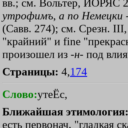
вв.; см. Вольтер, ИОРЯС 22
утрофимъ
,
а
по
Немецки
(Савв. 274); см. Срезн. III
"крайний" и finе "прекрас
произошел из -
н
- под вли
Страницы:
4,
174
Слово:
утеЁс,
Ближайшая этимология
есть первонач. "гладкая ск