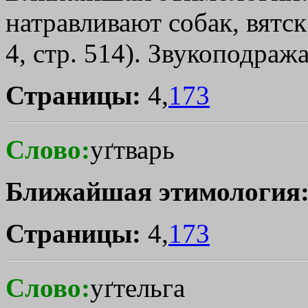
натравливают собак, вятск.
4, стр. 514). Звукоподраж
Страницы:
4,
173
Слово:
уґтварь
Ближайшая этимология
Страницы:
4,
173
Слово:
уґтельга