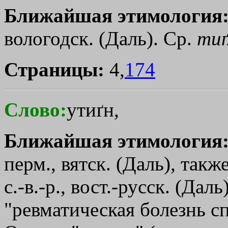
Ближайшая этимология
вологодск. (Даль). Ср.
ти
Страницы:
4,
174
Слово:
утиґн,
Ближайшая этимология
перм., вятск. (Даль), такж
с.-в.-р., вост.-русск. (Дал
"ревматическая болезнь с