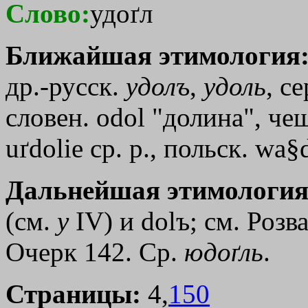
Слово:
удоґл
Ближайшая этимология
др.-русск.
удолъ
,
удоль
, с
словен. оdоl "долина", чеш.
uґdolie ср. р., польск. wa
Дальнейшая этимология
(см.
у
IV) и dоlъ; см. Розв
Очерк 142. Ср.
юдоґль
.
Страницы:
4,
150