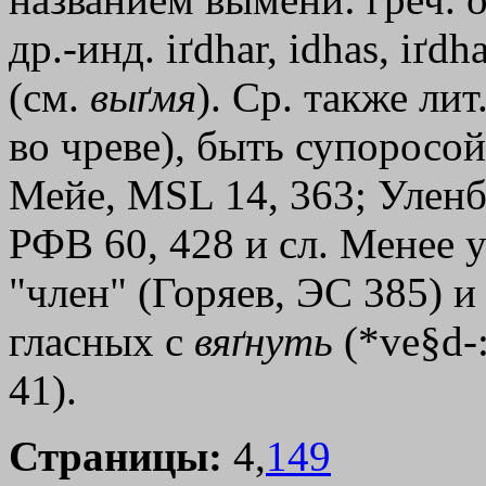
др.-инд. іґdhar, іdhas, іґdha
(см.
выґмя
). Ср. также лит
во чреве), быть супоросой
Мейе, МSL 14, 363; Уленб
РФВ 60, 428 и сл. Менее 
"член" (Горяев, ЭС 385) и
гласных с
вяґнуть
(*ve§d-:
41).
Страницы:
4,
149