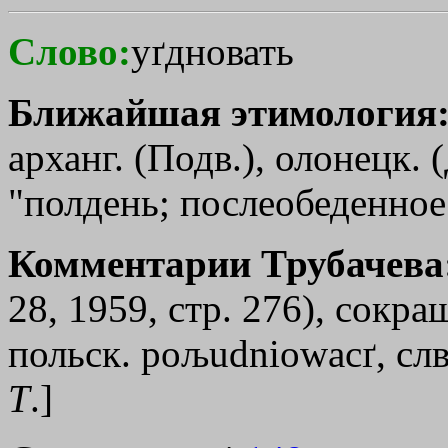
Слово:
уґдновать
Ближайшая этимология
арханг. (Подв.), олонецк. 
"полдень; послеобеденное
Комментарии Трубачева
28, 1959, стр. 276), сокра
польск. poљudniowacґ, слв
Т
.]