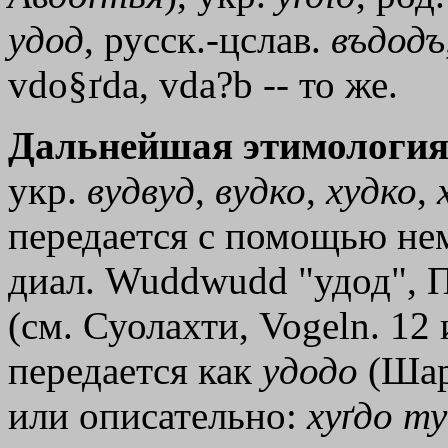
удод
, русск.-цслав.
въдодъ
vdo§ґda, vda?b -- то же.
Дальнейшая этимология
укр.
вудвуд
,
вудко
,
худко
,
передается с помощью нем
диал. Wuddwudd "удод", П
(см. Суолахти, Vogeln. 12 
передается как
удодо
(Шарл
или описательно:
хуґдо
т