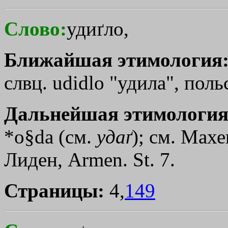
Слово:
удиґло,
Ближайшая этимология
слвц. udidlо "удила", пол
Дальнейшая этимология
*o§dа (см.
удаґ
); см. Махе
Лиден, Armen. St. 7.
Страницы:
4,
149