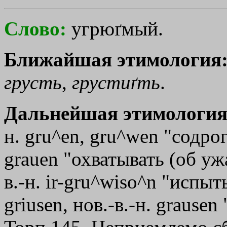
Слово:
угрюґмый.
Ближайшая этимология
грусть
,
грустиґть
.
Дальнейшая этимология
н. gru^en, gru^wen "содрог
grauen "охватывать (об ужа
в.-н. ir-gru^wiso^n "испыты
griusen, нов.-в.-н. grausen