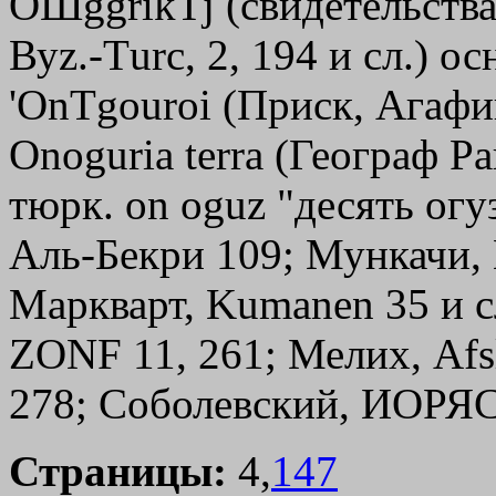
OШggrikТj
(свидетельства
Вуz.-Тurс, 2, 194 и сл.) 
'OnТgouroi
(Приск, Агафий
Onoguria terra (Географ Ра
тюрк. оn oguz "десять огу
Аль-Бекри 109; Мункачи, KS
Маркварт, Kumanen 35 и сл
ZONF 11, 261; Мелих, Afsl
278; Соболевский, ИОРЯС 
Страницы:
4,
147