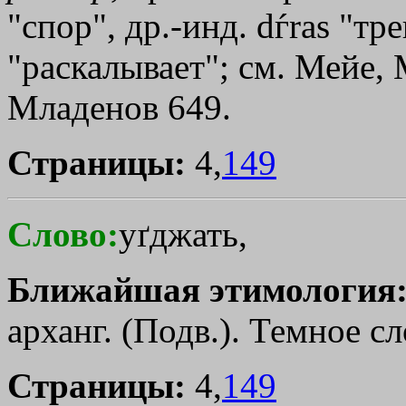
"спор", др.-инд. dѓras "тр
"раскалывает"; см. Мейе, 
Младенов 649.
Страницы:
4,
149
Слово:
уґджать,
Ближайшая этимология
арханг. (Подв.). Темное сл
Страницы:
4,
149