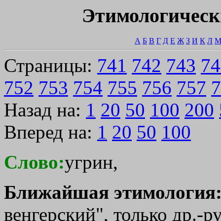
Этимологическ
А
Б
В
Г
Д
Е
Ж
З
И
К
Л
Страницы:
741
742
743
74
752
753
754
755
756
757
7
Назад на:
1
20
50
100
200
Вперед на:
1
20
50
100
Слово:
угрин,
Ближайшая этимология
венгерский", только др.-р