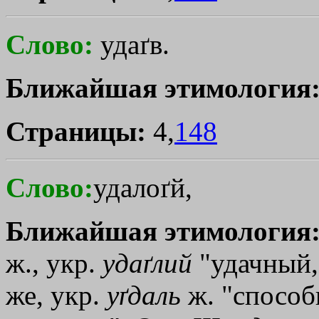
Слово:
удаґв.
Ближайшая этимология
Страницы:
4,
148
Слово:
удалоґй,
Ближайшая этимология
ж., укр.
удаґлий
"удачный,
же, укр.
уґдаль
ж. "способ