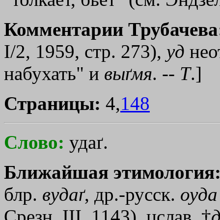
Комментарии Трубачева
I/2, 1959, стр. 273),
уд
нео
набухать" и
выґмя
. --
Т
.]
Страницы:
4,
148
Слово:
удаґ.
Ближайшая этимология
блр.
вудаґ
, др.-русск.
оуда
Срезн. III, 1143), цслав.
†