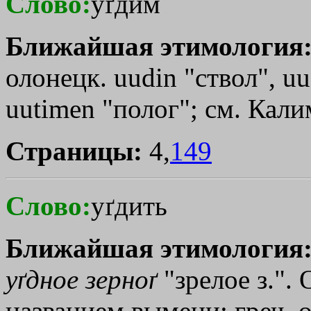
Слово:
уґдим
Ближайшая этимология
олонецк. uudin "ствол", uu
uutimen "полог"; см. Кали
Страницы:
4,
149
Слово:
уґдить
Ближайшая этимология
уґдное
зерноґ
"зрелое з.".
названием вымени: греч.
o