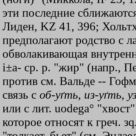
эти последние сближаются 
Лиден, KZ 41, 396; Хольт
предполагают родство с л
обволакивающая внутренно
і±а- ср. р. "жир" (напр., П
против см. Вальде -- Гофм
связь с
об
-
уґть
,
из
-
уґть
,
у
или с лит. uodega° "хвост
которое относят к греч.
з
"толкает, бьет" (см. Эндзе