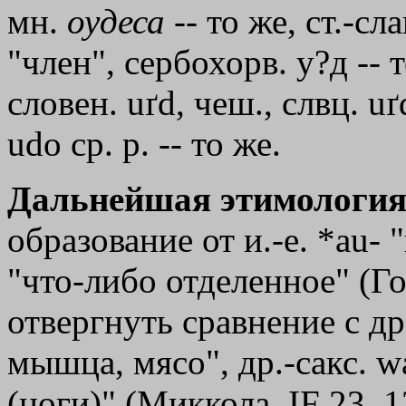
мн.
оудеса
-- то же, ст.-сл
"член", сербохорв. у?д -- 
словен. uґd, чеш., слвц. u
udо ср. р. -- то же.
Дальнейшая этимология
образование от и.-е. *аu- 
"что-либо отделенное" (Г
отвергнуть сравнение с др.
мышца, мясо", др.-сакс. wa
(ноги)" (Миккола, IF 23, 1