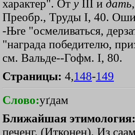
характер". От
у
III и
дать
Преобр., Труды I, 40. Оши
-Њrе "осмеливаться, дерза
"награда победителю, приз
см. Вальде--Гофм. I, 80.
Страницы:
4,
148
-
149
Слово:
уґдам
Ближайшая этимология
печенг. (Итконен). Из саам.