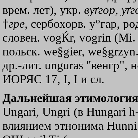
врем. лет), укр.
вуґгор
,
уґг
†
гре
, сербохорв. у°гар, ро
словен. vogЌr, vogrin (Мi.
польск. we§gier, we§grzyn.
др.-лит. unguras "венгр", н
ИОРЯС 17, I, I и сл.
Дальнейшая этимология
Ungari, Ungri (в Hungari h
влиянием этнонима Hunni 