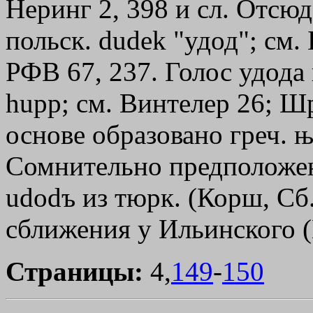
Неринг 2, 398 и сл. Отсюд
польск. dudek "удод"; см.
РФВ 67, 237. Голос удода 
huрр; см. Винтелер 26; Шр
основе образовано греч.
њ
Сомнительно предположен
udodъ из тюрк. (Корш, Сб.
сближения у Ильинского (K
Страницы:
4,
149
-
150