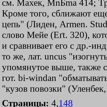
см. Махек,
MnБma
414; Тр
Кроме того, сближают еще 
цепь" (Лиден, Armen. Stud
слово Мейе (Eґt. 320), к
и сравнивает его с др.-инд
то же, лат. uncus "изогну
упомянутое выше, также 
гот. bi-windan "обматывать
"кузов повозки" (Уленбек,
Страницы:
4,
148