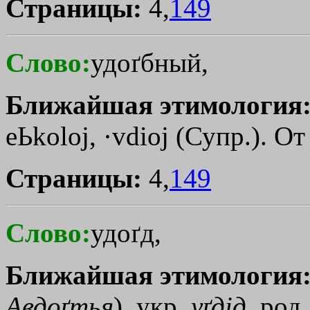
Страницы:
4,
149
Слово:
удоґбный,
Ближайшая этимология
eЬkoloj
,
·vdioj
(Супр.). О
Страницы:
4,
149
Слово:
удоґд,
Ближайшая этимология
Авдоґтья
), укр.
уґдiд
, род