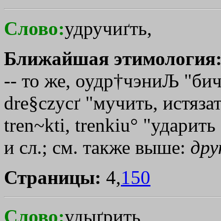
Слово:
удручиґть,
Ближайшая этимология
-- то же, оудр
†чэниЉ
"бич
dre§czycґ "мучить, истяза
tren~kti, trenkiu° "ударит
и сл.; см. также выше:
дру
Страницы:
4,
150
Слово:
удыґрить