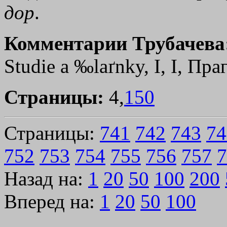
дор
.
Комментарии Трубачева
Studiе а ‰laґnky, I, I, Праг
Страницы:
4,
150
Страницы:
741
742
743
74
752
753
754
755
756
757
7
Назад на:
1
20
50
100
200
Вперед на:
1
20
50
100