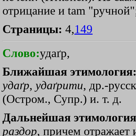
отрицание и tаm "ручной";
Страницы:
4,
149
Слово:
удаґр,
Ближайшая этимология
удаґр
,
удаґрити
, др.-русс
(Остром., Супр.) и. т. д.
Дальнейшая этимология
раздор
, причем отражает и