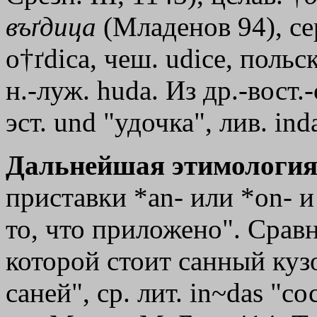
въґдица
(Младенов 94), се
o†ґdica, чеш. udice, польс
н.-луж. huda. Из др.-вост.
эст. und "удочка", лив. іnda
Дальнейшая этимология
приставки *аn- или *оn- и 
то, что приложено". Сравн
которой стоит санный кузо
саней", ср. лит. in~das "со