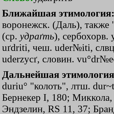
Ближайшая этимология
воронежск. (Даль), также 
(ср.
удраґть
), сербохорв.
uґdriti, чеш. uder№iti, слвц
uderzycґ, словин. vu°dr№ec
Дальнейшая этимология
duriu° "колоть", лтш. dur~t
Бернекер I, 180; Миккола, I
Эндзелин, RS 11, 37; Бран