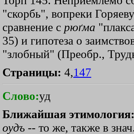
Торп 145. Неприемлемо сб
"скорбь", вопреки Горяев
сравнение с
рюґма
"плакса
35) и гипотеза о заимствов
"злобный" (Преобр., Труды
Страницы:
4,
147
Слово:
уд
Ближайшая этимология
оудъ
-- то же, также в знач