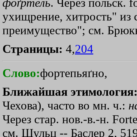
фоґртель
. Через польск. fo
ухищрение, хитрость" из ср
преимущество"; см. Брюкн
Страницы:
4,
204
Слово:
фортепьяґно,
Ближайшая этимология
Чехова), часто во мн. ч.:
н
Через стар. нов.-в.-н. Fort
см. Шульц -- Баслер 2, 51