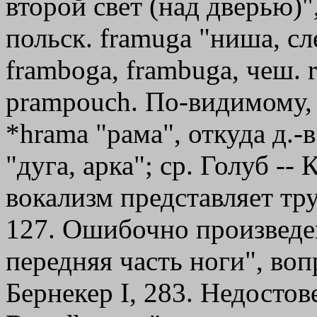
второй свет (над дверью)"
польск. framuga "ниша, сл
framboga, frambuga, чеш. 
рrаmроuсh. По-видимому, з
*hrama "рама", откуда д.-в
"дуга, арка"; ср. Голуб --
вокализм представляет тр
127. Ошибочно произведен
передняя часть ноги", воп
Бернекер I, 283. Недостов