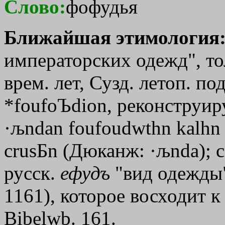
Слово:
фофудья
Ближайшая этимология
императорских одежд", то
врем. лет, Сузд. летоп. под
*
foufoЪdion
, реконструир
·љndan
foufoudwthn
kalhn
crusБn
(Дюканж:
·љnda
); 
русск.
ефудъ
"вид одежды"
1161), которое восходит к
Bibelwb. 161.