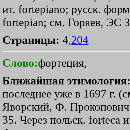
ит. fоrtерiаnо; русск. форм
fortepian; см. Горяев, ЭС 
Страницы:
4,
204
Слово:
фортеция,
Ближайшая этимология
последнее уже в 1697 г. (с
Яворский, Ф. Прокопович, 
35. Через польск. fоrtеса и