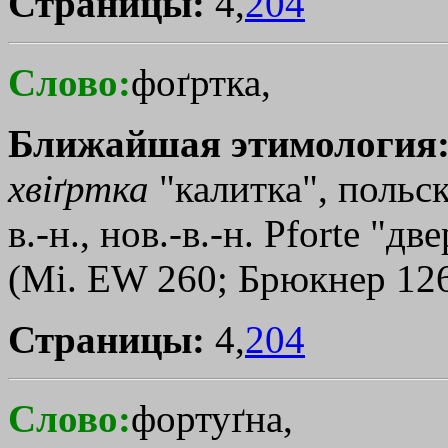
Страницы:
4,
204
Слово:
фоґртка,
Ближайшая этимология
хвiґртка
"калитка", польск.
в.-н., нов.-в.-н. Pforte "дв
(Мi. ЕW 260; Брюкнер 126
Страницы:
4,
204
Слово:
фортуґна,