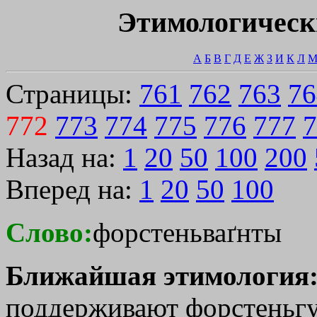
Этимологическ
А
Б
В
Г
Д
Е
Ж
З
И
К
Л
Страницы:
761
762
763
76
772
773
774
775
776
777
7
Назад на:
1
20
50
100
200
Вперед на:
1
20
50
100
Слово:
форстеньваґнты
Ближайшая этимология
поддерживают форстеньгу