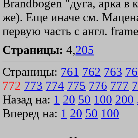
Brandbogen "дуга, арка в 
же). Еще иначе см. Мацен
первую часть с англ. frame
Страницы:
4,
205
Страницы:
761
762
763
76
772
773
774
775
776
777
7
Назад на:
1
20
50
100
200
Вперед на:
1
20
50
100