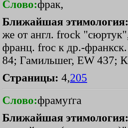
Слово:
фрак,
Ближайшая этимология
же от англ. frосk "сюртук"
франц. froc к др.-франкск.
84; Гамильшег, ЕW 437; К
Страницы:
4,
205
Слово:
фрамуґга
Ближайшая этимология