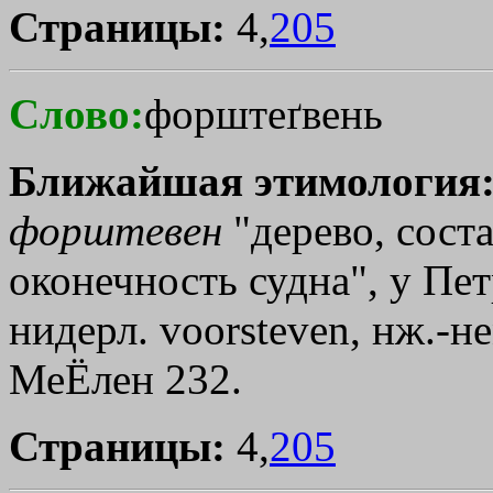
Страницы:
4,
205
Слово:
форштеґвень
Ближайшая этимология
форштевен
"дерево, сос
оконечность судна", у Пет
нидерл. voorsteven, нж.-нем
МеЁлен 232.
Страницы:
4,
205