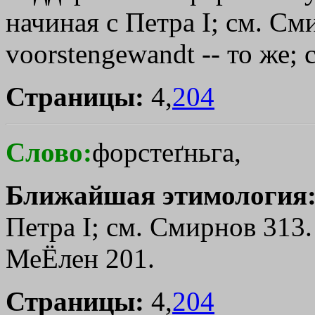
начиная с Петра I; см. См
voorstengewandt -- то же;
Страницы:
4,
204
Слово:
форстеґньга,
Ближайшая этимология
Петра I; см. Смирнов 313. 
МеЁлен 201.
Страницы:
4,
204