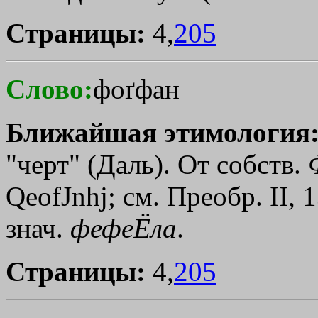
Страницы:
4,
205
Слово:
фоґфан
Ближайшая этимология
"черт" (Даль). От собств.
QeofЈnhj
; см. Преобр. II,
знач.
фефеЁла
.
Страницы:
4,
205