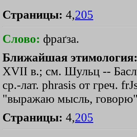
Страницы:
4,
205
Слово:
фраґза.
Ближайшая этимология
XVII в.; см. Шульц -- Басл
ср.-лат. phrasis от греч.
frЈs
"выражаю мысль, говорю"
Страницы:
4,
205