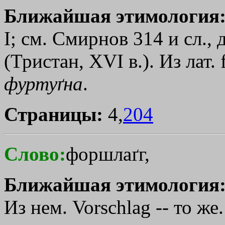
Ближайшая этимология
I; см. Смирнов 314 и сл., 
(Тристан, ХVI в.). Из лат.
фуртуґна
.
Страницы:
4,
204
Слово:
форшлаґг,
Ближайшая этимология
Из нем. Vorschlag -- то же.