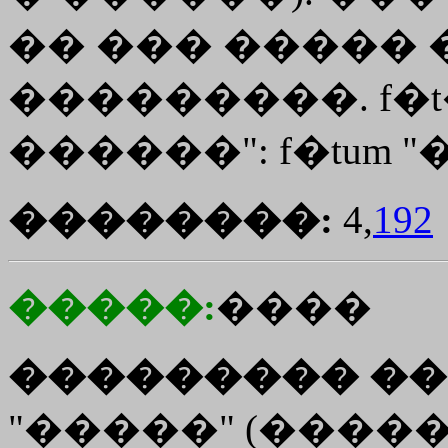
�� ��� ����� �
���������. f�
������": f�tum "
��������:
4,
192
�����:
����
��������� ��
"�����" (�����