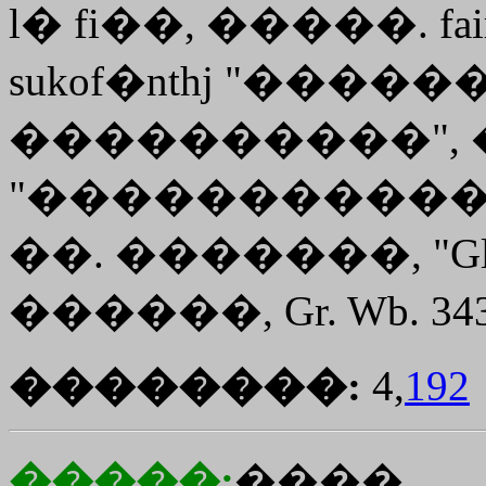
l� fi��, �����. fair
sukof�nthj
"������
����������",
"������������
��. �������, "Glott
������, Gr. Wb. 343
��������:
4,
192
�����:
����