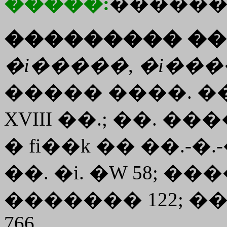
�����:
������
��������� ��
�i�����
,
�i���
����� ����. ����
XVIII ��.; ��. �
� fi��k �� ��.-�.-�.
��. �i. �W 58; ���
������� 122; �
766.