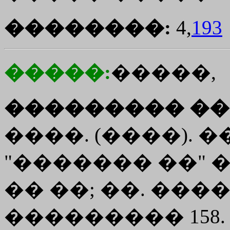
��������:
4,
193
�����:
�����,
��������� ��
����. (����). ��
"������� ��" �� ��
�� ��; ��. ����
��������� 158.