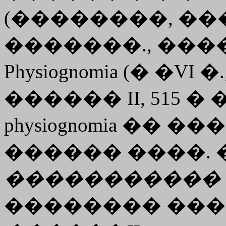
(��������, ���.
�������., ����.
Physiognomia (� �VI 
������ II, 515 � 
physiognomia �� ��
������ ����.
�����������
�������� ��