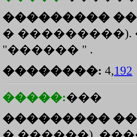
��������� ��
� ���������). �� 
"������ " .
��������:
4,
192
�����:
���
��������� ��
� ������). ����