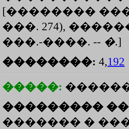
[�������� �������
���. 274), ���
���.-����. --
�
.]
��������:
4,
192
�����:
������
��������� ��
������� � ���