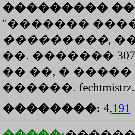
��������� ��
"������� ����
���������
, �
��. ������� 307. ��
�� ��, � ����� 
������. fechtmistrz.
��������:
4,
191
�����:
������