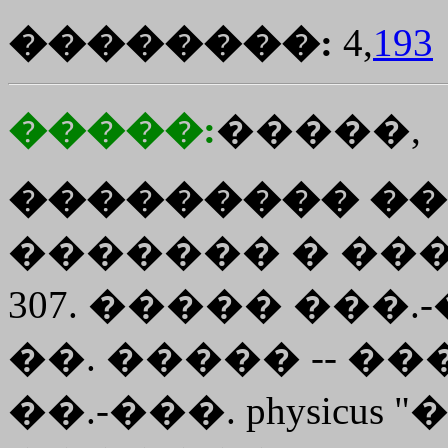
��������:
4,
193
�����:
�����,
��������� ��
������� � ����
307. ����� ���.-�.-
��. ����� -- ����
��.-���. physicu