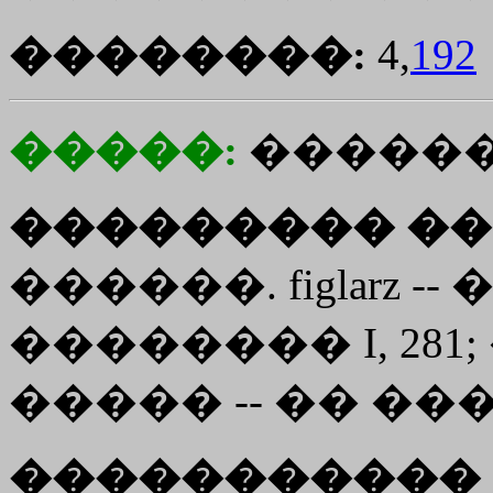
��������:
4,
192
�����:
������
��������� ��
������. figlarz --
�������� I, 281;
����� -- �� �
����������� 