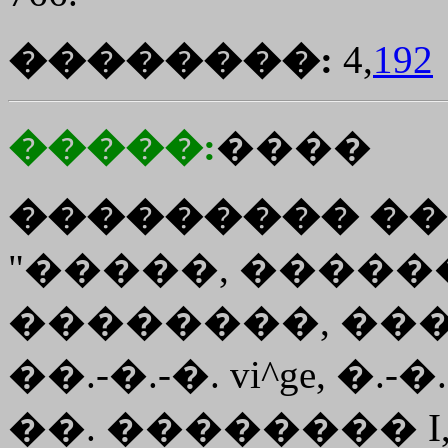
��������:
4,
192
�����:
����
��������� ��
"�����, ������
��������, ����
��.-�.-�. vi^ge, �.-�
��. �������� I, 