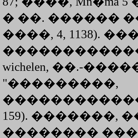
87; ����,
Mn�ma
5 
� ��. ������ 
����, 4, 1138).
������������
wichelen, ��.-������
"���������,
������������
159). �������, �
�������� ������