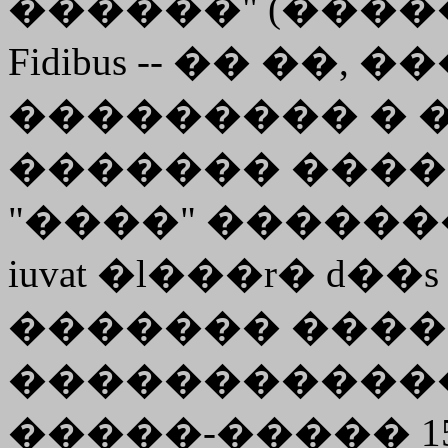
������" (�����
Fidibus -- �� ��, 
��������� � 
������� ����
"����" ������� (I, 3
iuvat �l���r� d
������� ����
�������������
�����-����� 157