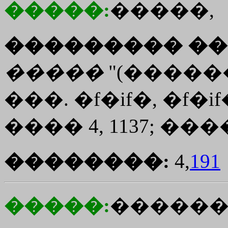
�����:
�����,
��������� ��
�����
"(�����
���. �f�if�, �f�i
���� 4, 1137; ���
��������:
4,
191
�����:
�����