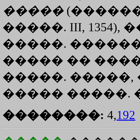
�����
(�������
�����. III, 1354)
�����. ������
����� �� ����
�����. �����, 
����� �����. �
��������:
4,
192