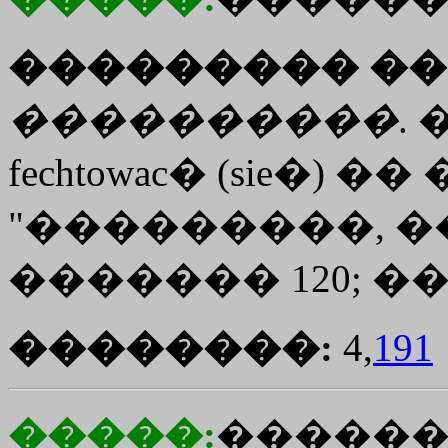
��������� ��
����������
.
fechtowac� (sie�) �
"���������, �
������� 120; ��
��������:
4,
191
�����:
�����