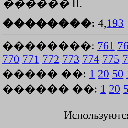
������
II.
��������:
4,
193
��������:
761
7
770
771
772
773
774
775
7
����� ��:
1
20
50
������ ��:
1
20
Используютс