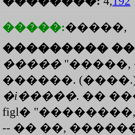
��������:
4,
192
�����:
�����,
��������� ��
�����
"�����,
������. (����.)
�i�����
. �� ���
figl� "��������,
-- �� ��, ���