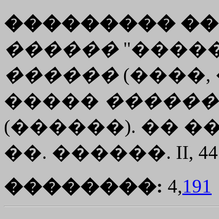
��������� ��
������
"�����
������
(����,
�����
������
(������). �� ���
��. ������. II, 4
��������:
4,
191