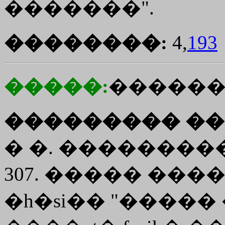
�������".
��������:
4,
193
�����:
�����
��������� ��
� �. ��������
307. ����� �����
�h�si�� "�����