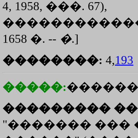
4, 1958, ���. 67),
�����������
1658 �. --
�
.]
��������:
4,
193
�����:
�����
��������� ��
"������� ���