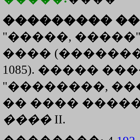
��������� ��
"�����, �����"
���� (�������
1085). ����� ��
"��������, �
�� ���� ����
����
II.