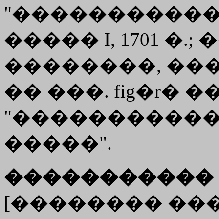
"������������
����� I, 1701 �.
��������, ����
�� ���. fig�r� �� 
"�����������
�����".
����������� 
[�������� ������