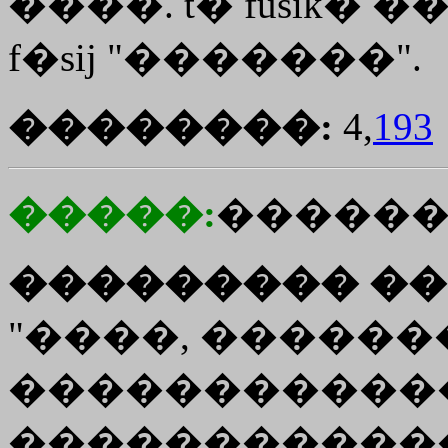
����.
t�
fusik�
�
f�sij
"�������".
��������:
4,
193
�����:
�����
��������� ��
"����, �������
�����������
�����������