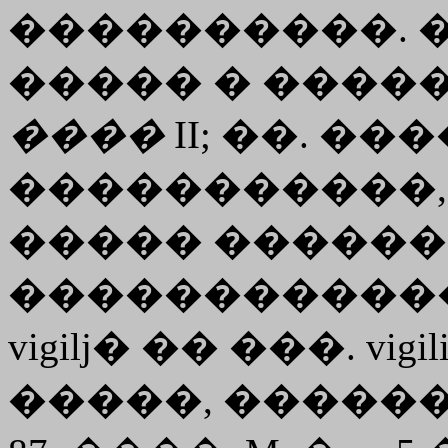
����������. 
����� � �����
����
II; ��. ����
�����������, Stud
����� �����
�������������
vigilj� �� ���. vi
�����, ������ �