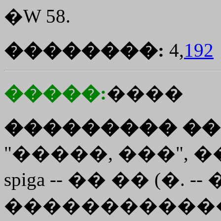
�W 58.
��������:
4,
192
�����:
����
��������� ��
"�����, ���", �
spiga -- �� �� (�. -- �.
�����������