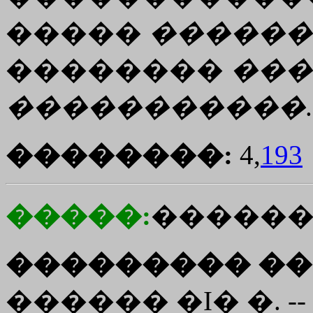
�����
������
��������
���
�����������
.
��������:
4,
193
�����:
������
��������� ��
������ �I� �. --