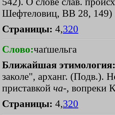
542). О слове слав. проис
Шефтеловиц, ВВ 28, 149) 
Страницы:
4,
320
Слово:
чаґшельга
Ближайшая этимология
заколе", арханг. (Подв.). 
приставкой
ча
-, вопреки К
Страницы:
4,
320