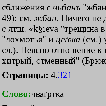
сближения с
чьбанъ
"жбан
49); см.
жбан
. Ничего не
с лтш. «k§ieva "трещина в 
"лохмотья" и
цеґвка
(см.) 
сл.). Неясно отношение к
хитрый, отменный" (Брюк
Страницы:
4,
321
Слово:
чваґртка