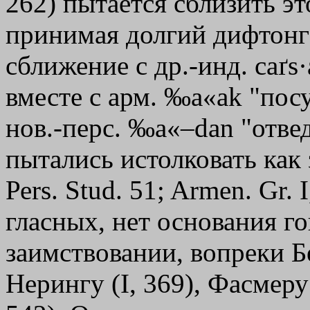
262) пытается сблизить это
принимая долгий дифтонг
сближение с др.-инд. caґs·
вместе с арм. ‰а«аk "посу
нов.-перс. ‰а«–dаn "отвед
пытались истолковать как 
Реrs. Stud. 51; Armen. Gr. 
гласных, нет основания го
заимствовании, вопреки Б
Нерингу (I, 369), Фасмеру