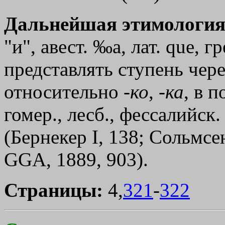
Дальнейшая этимология
"и", авест. ‰а, лат. que, г
представлять ступень чер
относительно -
ко
, -
ка
, в 
гомер., лесб., фессалийск
(Бернекер I, 138; Сольмсен
GGA, 1889, 903).
Страницы:
4,
321
-
322