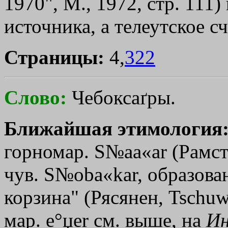
1970", М., 1972, стр. 111)
источника, а телеутское с
Страницы:
4,
322
Слово:
Чебоксаґры.
Ближайшая этимология
горномар. S№а­а«аr (Рамсте
чув. S№oba«kar, образован
корзина" (Рясянен, Tschuw.
мар. e°џеr см. выше, на
Ин