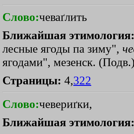
Слово:
чеваґлить
Ближайшая этимология
лесные ягоды па зиму",
че
ягодами", мезенск. (Подв.
Страницы:
4,
322
Слово:
чевериґки,
Ближайшая этимология