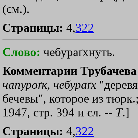
(см.).
Страницы:
4,
322
Слово:
чебураґхнуть.
Комментарии Трубачева
чапуроґк
,
чебураґх
"деревя
бечевы", которое из тюрк.
1947, стр. 394 и сл. --
Т
.]
Страницы:
4,
322