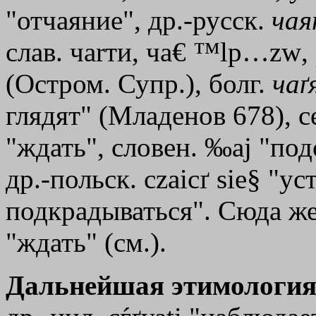
"отчаяние", др.-русск.
чая
слав. ча
rти
, ча
€
™lp…zw
,
(Остром. Супр.), болг.
чаґ
глядят" (Младенов 678), с
"ждать", словен. ‰аj "подо
др.-польск. czaicґ sie§ "у
подкрадываться". Сюда ж
"ждать" (см.).
Дальнейшая этимология