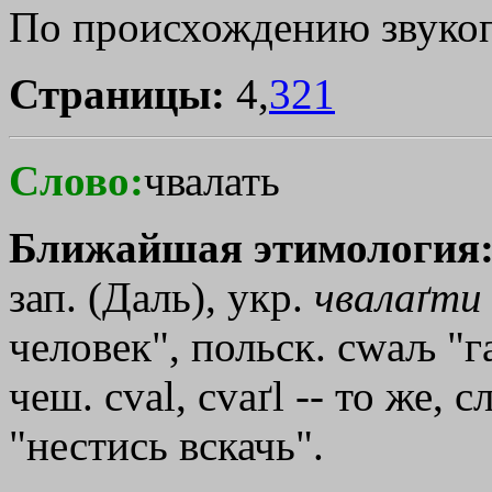
По происхождению звуко
Страницы:
4,
321
Слово:
чвалать
Ближайшая этимология
зап. (Даль), укр.
чвалаґти
человек", польск. сwаљ "г
чеш. сvаl, cvaґl -- то же, с
"нестись вскачь".