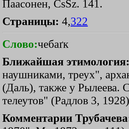
Паасонен, CsSz. 141.
Страницы:
4,
322
Слово:
чебаґк
Ближайшая этимология
наушниками, треух", арханг
(Даль), также у Рылеева. 
телеутов" (Радлов 3, 1928)
Комментарии Трубачева