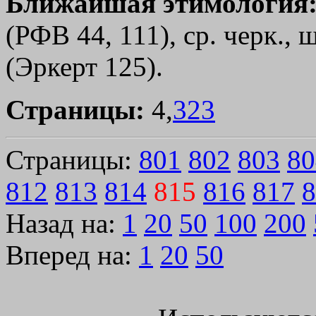
Ближайшая этимология
(РФВ 44, 111), ср. черк.,
(Эркерт 125).
Страницы:
4,
323
Страницы:
801
802
803
80
812
813
814
815
816
817
8
Назад на:
1
20
50
100
200
Вперед на:
1
20
50