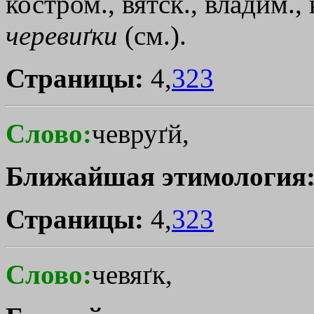
костром., вятск., владим.,
черевиґки
(см.).
Страницы:
4,
323
Слово:
чевруґй,
Ближайшая этимология
Страницы:
4,
323
Слово:
чевяґк,