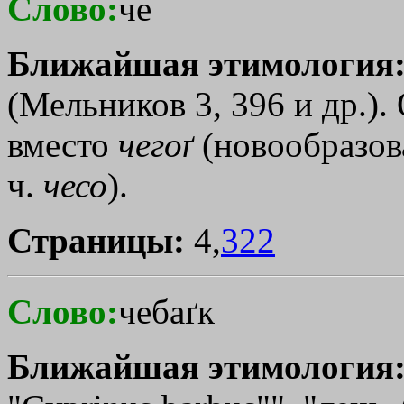
Слово:
че
Ближайшая этимология
(Мельников 3, 396 и др.).
вместо
чегоґ
(новообразова
ч.
чесо
).
Страницы:
4,
322
Слово:
чебаґк
Ближайшая этимология