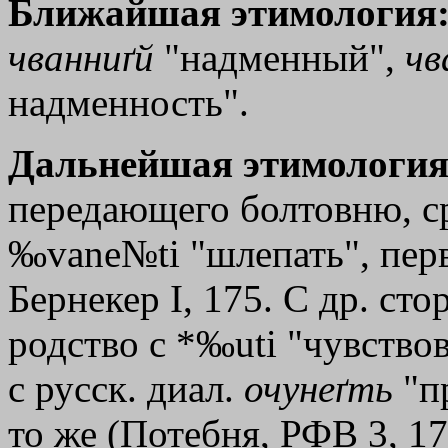
Ближайшая этимология
чванниґй
"надменный",
чв
надменность".
Дальнейшая этимология
передающего болтовню, ср
‰vane№ti "шлепать", перво
Бернекер I, 175. С др. ст
родство с *‰uti "чувствов
с русск. диал.
очунеґть
"пр
то же (Потебня, РФВ 3, 1