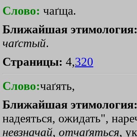
Слово:
чаґща.
Ближайшая этимология
чаґстый
.
Страницы:
4,
320
Слово:
чаґять,
Ближайшая этимология
надеяться, ожидать", наре
невзначай
,
отчаґяться
, у