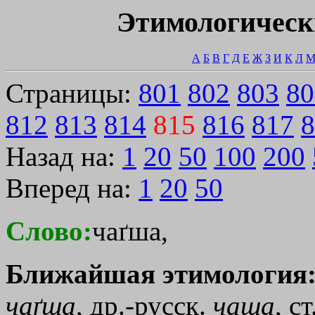
Этимологическ
А
Б
В
Г
Д
Е
Ж
З
И
К
Л
Страницы:
801
802
803
80
812
813
814
815
816
817
8
Назад на:
1
20
50
100
200
Вперед на:
1
20
50
Слово:
чаґша,
Ближайшая этимология
чаґша
, др.-русск.
чаша
, с