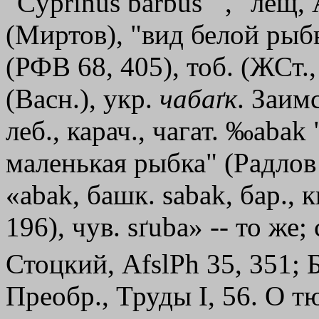
"Cyprinus barbus"", "лещ,
(Миртов), "вид белой рыбы,
(РФВ 68, 405), тоб. (ЖСт., 
(Васн.), укр.
чабаґк
. Заимс
леб., карач., чагат. ‰аbаk
маленькая рыбка" (Радлов 3
«аbаk, башк. sabak, бар., 
196), чув. sґuba» -- то же; 
Стоцкий, AfslPh 35, 351; Б
Преобр., Труды I, 56. О т