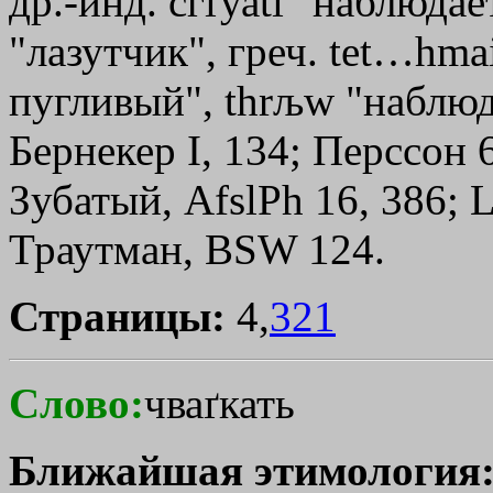
др.-инд. сѓґуаti "наблюдае
"лазутчик", греч.
tet…hma
пугливый",
thrљw
"наблюда
Бернекер I, 134; Перссон 
Зубатый, AfslPh 16, 386; 
Траутман, ВSW 124.
Страницы:
4,
321
Слово:
чваґкать
Ближайшая этимология