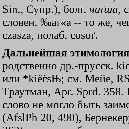
Sin., Супр.), болг.
чаґша
, 
словен. ‰aґ«а -- то же, ч
сzаszа, полаб. соsoґ.
Дальнейшая этимология
родственно др.-прусск. ki
или *kiёѓsЊ; см. Мейе, RS 
Траутман, Арr. Sprd. 358. 
слово не могло быть заимс
(AfslPh 20, 490), Бернеке