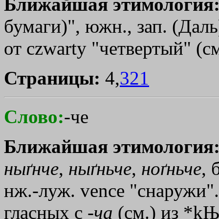
Ближайшая этимология
бумаги)", южн., зап. (Даль
от czwarty "четвертый" (с
Страницы:
4,
321
Слово:
-че
Ближайшая этимология
ныґнче
,
ныґньче
,
ноґньче
, 
нж.-луж. vеnсе "снаружи"
гласных с -
ча
(см.) из *kЊ