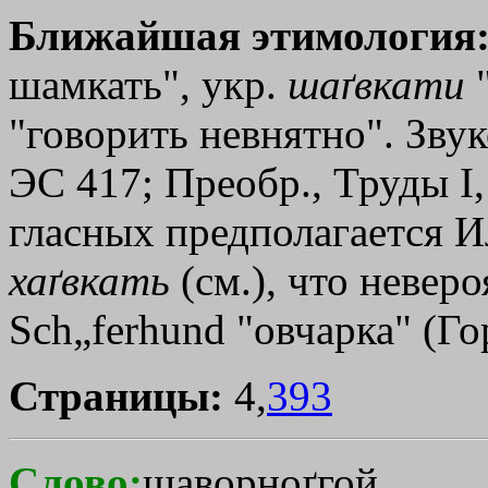
Ближайшая этимология
шамкать", укр.
шаґвкати
"
"говорить невнятно". Зву
ЭС 417; Преобр., Труды I,
гласных предполагается И
хаґвкать
(см.), что невер
Sch„ferhund "овчарка" (Го
Страницы:
4,
393
Слово:
шаворноґгой