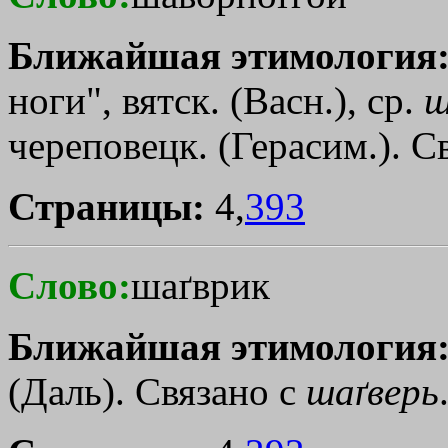
Ближайшая этимология
ноги", вятск. (Васн.), ср.
ш
череповецк. (Герасим.). С
Страницы:
4,
393
Слово:
шаґврик
Ближайшая этимология
(Даль). Связано с
шаґверь