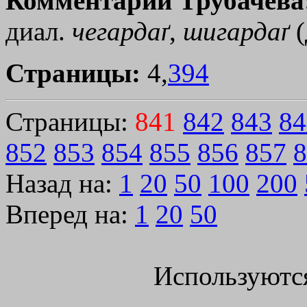
Комментарии Трубачева
диал.
чегардаґ
,
шигардаґ
(
Страницы:
4,
394
Страницы:
841
842
843
84
852
853
854
855
856
857
8
Назад на:
1
20
50
100
200
Вперед на:
1
20
50
Используютс