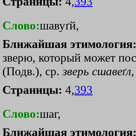
Страницы:
4,
393
Слово:
шавуґй,
Ближайшая этимология
зверю, который может посл
(Подв.), ср.
зверь
сшавеґл
,
Страницы:
4,
393
Слово:
шаг,
Ближайшая этимология