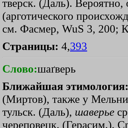
тверск. (Даль). Вероятно,
(арготического происхожд
см. Фасмер, WuS 3, 200; К
Страницы:
4,
393
Слово:
шаґверь
Ближайшая этимология
(Миртов), также у Мельн
тульск. (Даль),
шаверье
ср
череповецк. (Герасим.). С