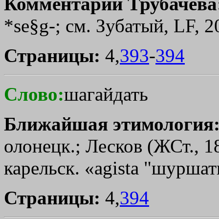
Комментарии Трубачева
*se§g-; см. Зубатый, LF, 20
Страницы:
4,
393
-
394
Слово:
шагайдать
Ближайшая этимология
олонецк.; Лесков (ЖСт., 18
карельск. «agista "шуршат
Страницы:
4,
394