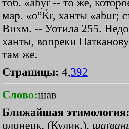
тоб. «аbуr -- то же, котор
мар. «o°­Ќr, ханты «abur; 
Вихм. -- Уотила 255. Нед
ханты, вопреки Патканову (
там же.
Страницы:
4,
392
Слово:
шав
Ближайшая этимология
олонецк. (Кулик.),
шаґван