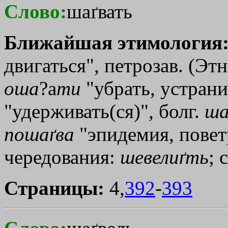
Слово:
шаґвать
Ближайшая этимология
двигаться", петрозав. (Этн
оша
?а
ти
"убрать, устрани
"удерживать(ся)", болг.
ша
пошаґва
"эпидемия, поветр
чередования:
шевелиґть
; 
Страницы:
4,
392
-
393