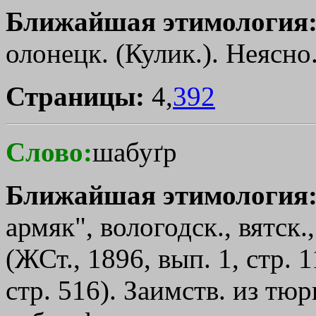
Ближайшая этимология
олонецк. (Кулик.). Неясно
Страницы:
4,
392
Слово:
шабуґр
Ближайшая этимология
армяк", вологодск., вятск.
(ЖСт., 1896, вып. 1, стр. 1
стр. 516). Заимств. из тюрк