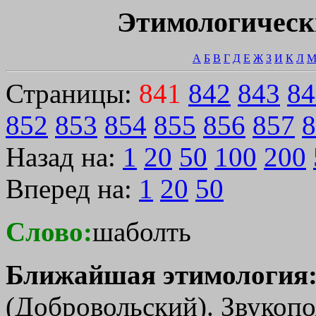
Этимологическ
А
Б
В
Г
Д
Е
Ж
З
И
К
Л
Страницы:
841
842
843
84
852
853
854
855
856
857
8
Назад на:
1
20
50
100
200
Вперед на:
1
20
50
Слово:
шаболть
Ближайшая этимология
(Добровольский). Звукопо