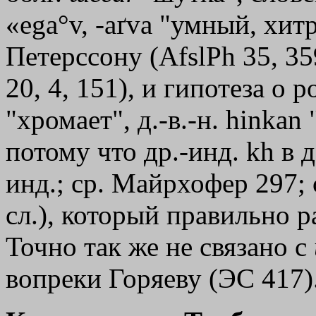
«ega°v, -aґvа "умный, хи
Петерссону (AfslPh 35, 3
20, 4, 151), и гипотеза о р
"хромает", д.-в.-н. hinkan
потому что др.-инд. kh в 
инд.; ср. Майрхофер 297; 
сл.), который правильно 
Точно так же не связано с
вопреки Горяеву (ЭС 417)