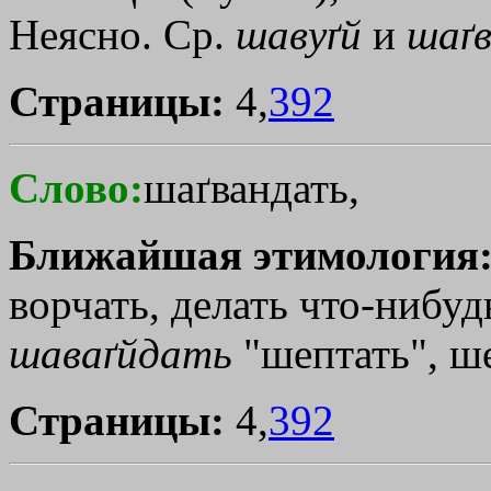
Неясно. Ср.
шавуґй
и
шаґ
Страницы:
4,
392
Слово:
шаґвандать,
Ближайшая этимология
ворчать, делать что-нибудь
шаваґйдать
"шептать", ше
Страницы:
4,
392