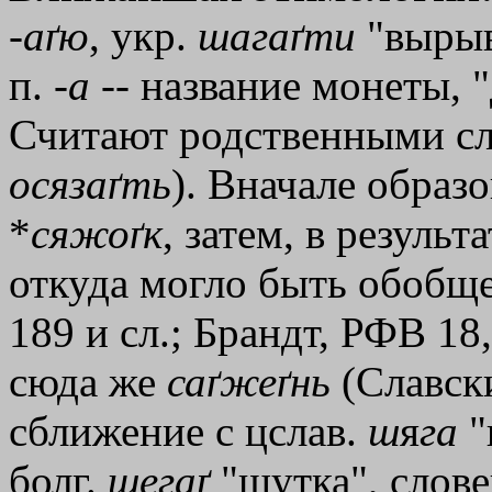
-
аґю
, укр.
шагаґти
"вырыв
п. -
а
-- название монеты, "
Считают родственными сла
осязаґть
). Вначале образо
*
сяжоґк
, затем, в результ
откуда могло быть обобщ
189 и сл.; Брандт, РФВ 18,
сюда же
саґжеґнь
(Славски
сближение с цслав.
ш
я
га
"
болг.
шегаґ
"шутка", слове