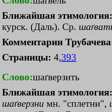
Слово:
шаґвель
Ближайшая этимология
курск. (Даль). Ср.
шаґват
Комментарии Трубачева
Страницы:
4,
393
Слово:
шаґверзить
Ближайшая этимология
шаґверзни
мн. "сплетни",