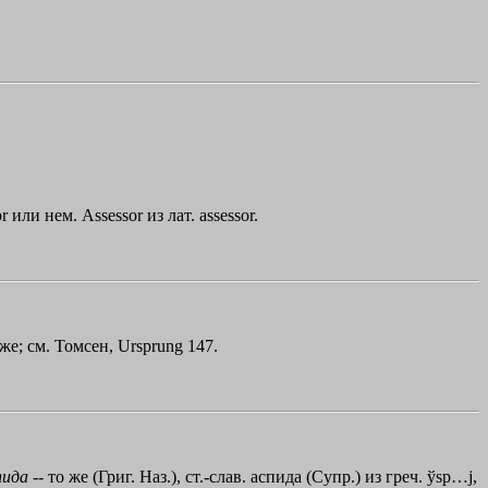
или нем. Assessor из лат. assessor.
 же; см. Томсен, Ursprung 147.
пида
-- то же (Григ. Наз.), ст.-слав. аспида (Супр.) из греч.
ўsp…j
,