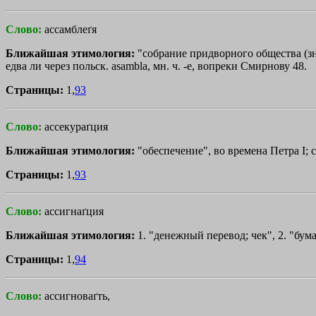
Слово:
ассамблеґя
Ближайшая этимология:
"собрание придворного общества (з
едва ли через польск. asambla, мн. ч. -е, вопреки Смирнову 48.
Страницы:
1,
93
Слово:
ассекураґция
Ближайшая этимология:
"обеспечение", во времена Петра I; см
Страницы:
1,
93
Слово:
ассигнаґция
Ближайшая этимология:
1. "денежный перевод; чек", 2. "бума
Страницы:
1,
94
Слово:
ассигноваґть,