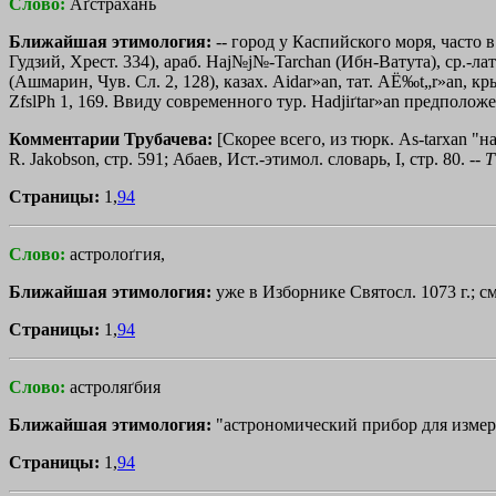
Слово:
Аґстрахань
Ближайшая этимология:
-- город у Каспийского моря, часто в
Гудзий, Хрест. 334), араб. Haj№j№-Tarchan (Ибн-Ватута), ср.-лат
(Ашмарин, Чув. Сл. 2, 128), казах. Aidar»an, тат. AЁ‰t„r»an, кр
ZfslPh 1, 169. Ввиду современного тур. Hadјiґtar»an предполож
Комментарии Трубачева:
[Скорее всего, из тюрк. As-tarxan "н
R. Jakobson, стр. 591; Абаев, Ист.-этимол. словарь, I, стр. 80. --
Т
Страницы:
1,
94
Слово:
астролоґгия,
Ближайшая этимология:
уже в Изборнике Святосл. 1073 г.; см.
Страницы:
1,
94
Слово:
астроляґбия
Ближайшая этимология:
"астрономический прибор для измер
Страницы:
1,
94