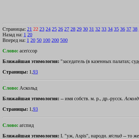
Страницы:
21
22
23
24
25
26
27
28
29
30
31
32
33
34
35
36
37
38
Назад на:
1
20
Вперед на:
1
20
50
100
200
500
Слово:
асеґссор
Ближайшая этимология:
"заседатель (в казенных палатах; суде
Страницы:
1,
93
Слово:
Аскольд
Ближайшая этимология:
-- имя собств. м. р., др.-русск.
Асколд
Страницы:
1,
93
Слово:
аґспид
Ближайшая этимология:
I. "уж, Aspis", народн.
яґспид
-- то же