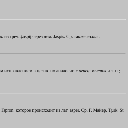
в. из греч.
‡aspij
через нем. Jaspis. Ср. также
яґспис
.
м исправлением в цслав. по аналогии с
агнец
:
ягненок
и т. п.;
.
Ґspron
, которое происходит из лат. asper. Ср. Г. Майер, Tµrk. St.