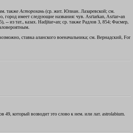
рам. также
Асторохань
(ср. жит. Юлиан. Лазаревской; см.
го, город имеет следующие названия: чув. Asґtarkan, Asґtar»an
- из тат., казах. Hadјitar»an; ср. также Радлов 3, 854; Фасмер,
маловероятным.
, возможно, ставка аланского военачальника; см. Вернадский, For
нов 49, который возводит это слово к нем. или лат. astrolabium.