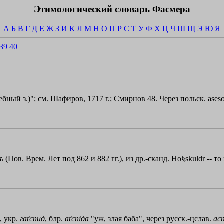
Этимологический словарь Фасмера
А
Б
В
Г
Д
Е
Ж
З
И
К
Л
М
Н
О
П
Р
С
Т
У
Ф
Х
Ц
Ч
Ш
Щ
Э
Ю
Я
39
40
бный з.)"; см. Шафиров, 1717 г.; Смирнов 48. Через польск. asesor 
ъ
(Пов. Врем. Лет под 862 и 882 гг.), из др.-сканд. Ho§skuldr -- то
, укр.
гаґспид
, блр.
аґспiда
"уж, злая баба", через русск.-цслав.
ас