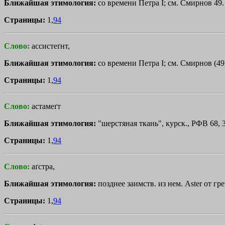
Ближайшая этимология:
со времени Петра I; см. Смирнов 49. 
Страницы:
1,
94
Слово:
ассистеґнт,
Ближайшая этимология:
со времени Петра I; см. Смирнов (49)
Страницы:
1,
94
Слово:
астамеґт
Ближайшая этимология:
"шерстяная ткань", курск., РФВ 68, 
Страницы:
1,
94
Слово:
аґстра,
Ближайшая этимология:
позднее заимств. из нем. Aster от гр
Страницы:
1,
94