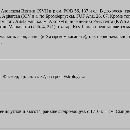
 Азовском Взятии (XVII в.); см. РФВ 56, 137 и сл. В др.-русск. г
. Agitarcan (XIV в.), по Бромбергу; см. FUF Anz. 26, 67. Кроме то
ым.-тат. A‰tar»an, калм. AЁdr•»Ґn; по мнению Рамстедта (KWb 25), -
ение Маркварта (UJb. 4, 271) о хазар. Rѓs Tar»an представляется 
ачальник асов, алан" (в Хазарском каганате), т. е. первоначально
.]
 Фасмер, Гр.-сл. эт. 37, из греч.
ўstrolog…a
.
ения углов и высот", раньше
астролабиум
, с 1710 г. -- см. Смир