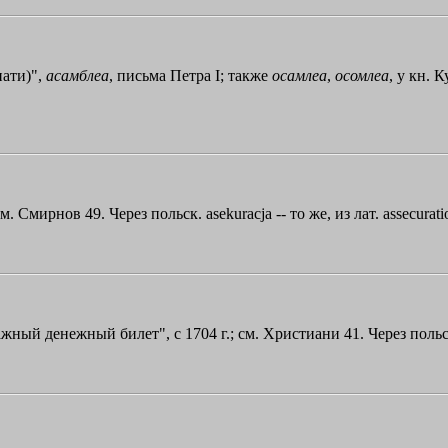
нати)",
асамблеа
, письма Петра I; также
осамлеа
,
осомлеа
, у кн. 
. Смирнов 49. Через польск. asekuracja -- то же, из лат. assecurati
жный денежный билет", с 1704 г.; см. Христиани 41. Через польск. 