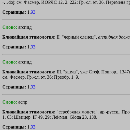
-
…doj
; см. Фасмер, ИОРЯС 12, 2, 222; Гр.-сл. эт. 36. Перемена
Страницы:
1,
93
Слово:
аґспид
Ближайшая этимология:
II. "черный сланец",
аґспидная
доска
Страницы:
1,
93
Слово:
аґспид
Ближайшая этимология:
III. "яшма", уже Стеф. Повгор., 1347г
см. Фасмер, Гр.-сл. эт. 36; Преобр. 1, 9.
Страницы:
1,
93
Слово:
аспр
Ближайшая этимология:
"серебряная монета", др.-русск., Прос
1, 63; Швицер, IF 49, 29; Лейман, Glotta 23, 138.
Страницы:
1,
93