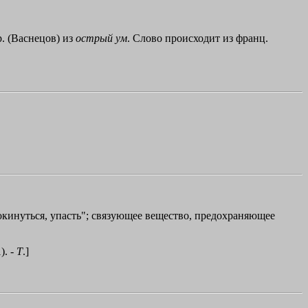
р. (Васнецов) из
острый
ум
. Слово происходит из франц.
кинуться, упасть"; связующее вещество, предохраняющее
). -
Т
.]