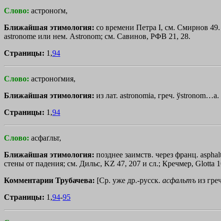
Слово:
астроноґм,
Ближайшая этимология:
со времени Петра I, см. Смирнов 49
astronome или нем. Astronom; см. Савинов, РФВ 21, 28.
Страницы:
1,
94
Слово:
астроноґмия,
Ближайшая этимология:
из лат. astronomia, греч.
ўstronom…a
.
Страницы:
1,
94
Слово:
асфаґльт,
Ближайшая этимология:
позднее заимств. через франц. asphalt
стены от падения; см. Дильс, KZ 47, 207 и сл.; Кречмер, Glotta 1
Комментарии Трубачева:
[Ср. уже др.-русск.
асфальтъ
из гре
Страницы:
1,
94
-
95