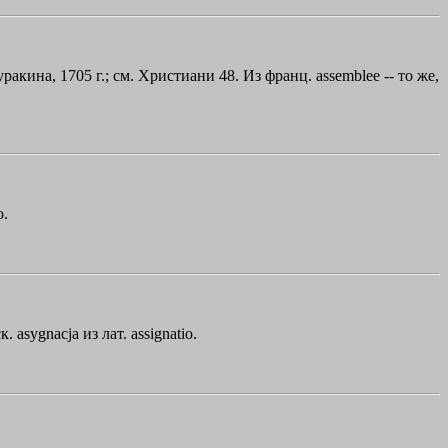
Куракина, 1705 г.; см. Христиани 48. Из франц. assemblee -- то же,
o.
asygnacja из лат. assignatio.