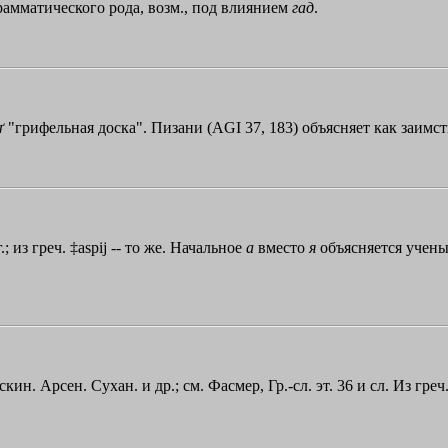
 грамматического рода, возм., под влиянием
гад
.
ґ
"грифельная доска". Пизани (AGI 37, 183) объясняет как заимст
.; из греч.
‡aspij
-- то же. Начальное
а
вместо
я
объясняется учены
кин. Арсен. Сухан. и др.; см. Фасмер, Гр.-сл. эт. 36 и сл. Из греч