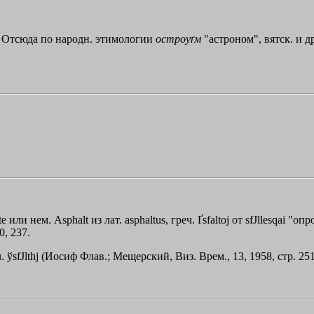
. Отсюда по народн. этимологии
остроуґм
"астроном", вятск. и д
e или нем. Asphalt из лат. asphaltus, греч.
Ґsfaltoj
от
sfЈllesqai
"опро
0, 237.
ч.
ўsfЈlthj
(Иосиф Флав.; Мещерский, Виз. Врем., 13, 1958, стр. 251