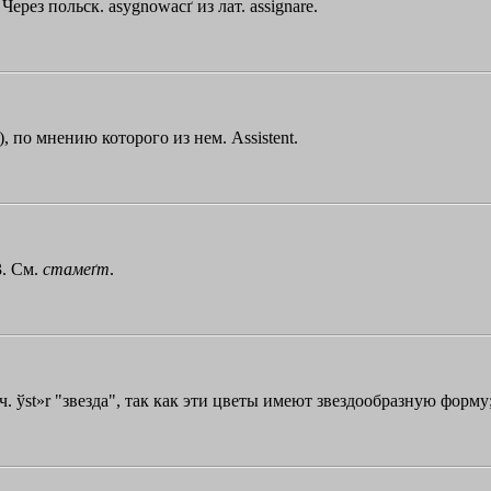
Через польск. asygnowacґ из лат. assignare.
, по мнению которого из нем. Assistent.
3. См.
стамеґт
.
еч.
ўst»r
"звезда", так как эти цветы имеют звездообразную форму;