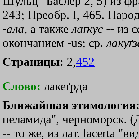
Шульц--Баслер 2, 5) из фр
243; Преобр. I, 465. Наро
-
ала
, а также
лаґкус
-- из 
окончанием -us; ср.
лакуґз
Страницы:
2,
452
Слово:
лакеґрда
Ближайшая этимология
пеламида", черноморск. (Д
-- то же, из лат. lасеrtа "