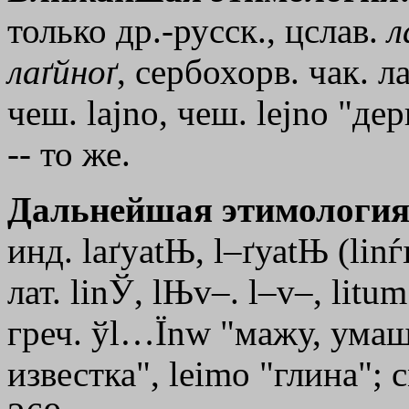
только др.-русск., цслав.
л
лаґйноґ
, сербохорв. чак. ла
чеш. lajno, чеш. lejno "де
-- то же.
Дальнейшая этимология
инд. laґyatЊ, l–ґуаtЊ (lin
лат. linЎ, lЊv–. l–v–, litu
греч.
ўl…
Ї
nw
"мажу, умаща
известка", leimo "глина";