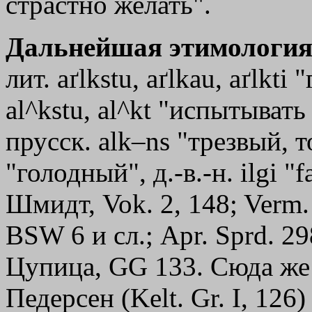
страстно желать".
Дальнейшая этимология
лит. aґlkstu, aґlkau, aґlkti
al^kstu, al^kt "испытывать
прусск. alk–ns "трезвый, т
"голодный", д.-в.-н. ilgi "f
Шмидт, Vok. 2, 148; Verm. 
ВSW 6 и сл.; Арr. Sprd. 29
Цупица, GG 133. Сюда же Р
Педерсен (Kelt. Gr. I, 126)