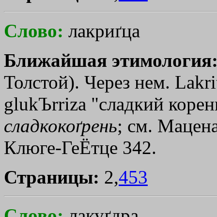
Слово:
лакриґца
Ближайшая этимология
Толстой). Через нем. Lakritz
glukЪrriza
"сладкий корень
сладкокоґрень
; см. Мацена
Клюге-ГеЁтце 342.
Страницы:
2,
453
Слово:
лакуґдра