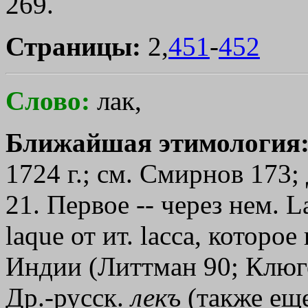
269.
Страницы:
2,
451
-
452
Слово:
лак,
Ближайшая этимология
1724 г.; см. Смирнов 173;
21. Первое -- через нем. L
laque от ит. lасса, которо
Индии (Литтман 90; Клюг
Др.-русск.
лекъ
(также еще