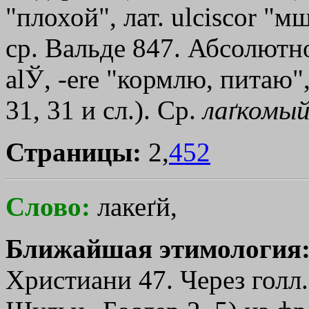
"плохой", лат. ulciscor "м
ср. Вальде 847. Абсолютно
аlЎ, -еrе "кормлю, питаю
31, 31 и сл.). Ср.
лаґкомы
Страницы:
2,
452
Слово:
лакеґй,
Ближайшая этимология
Христиани 47. Через голл. 