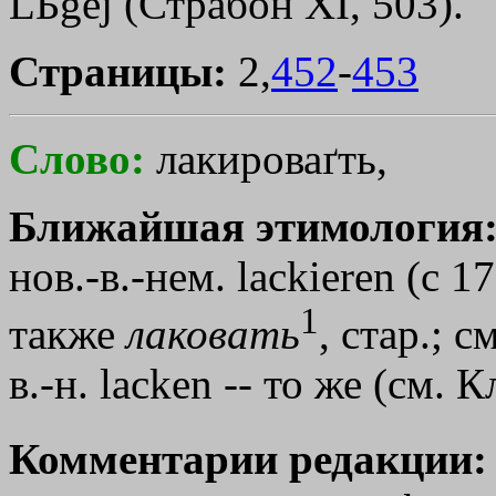
LБgej
(Страбон ХI, 503).
Страницы:
2,
452
-
453
Слово:
лакироваґть,
Ближайшая этимология
нов.-в.-нем. lасkiеrеn (с 1
1
также
лаковать
, стар.; 
в.-н. lасkеn -- то же (см.
Комментарии редакции: