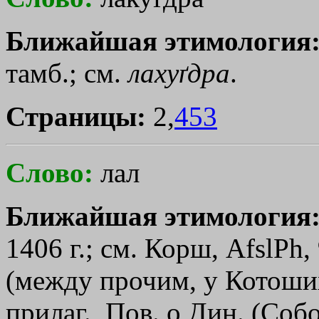
Ближайшая этимология
тамб.; см.
лахуґдра
.
Страницы:
2,
453
Слово:
лал
Ближайшая этимология
1406 г.; см. Корш, AfslPh,
(между прочим, у Котоших
прилаг., Пов. о Дин. (Соб