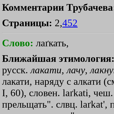
Комментарии Трубачева
Страницы:
2,
452
Слово:
лаґкать,
Ближайшая этимология
русск.
лакати
,
лачу
,
лакн
лакати, наряду с алкати (с
I, 60), словен. laґkati, чеш
прельщать". слвц. laґkаt
'
, 