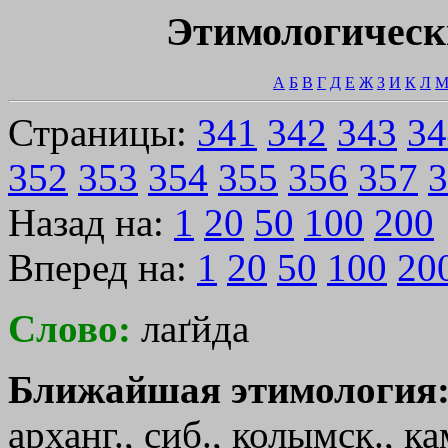
Этимологическ
А
Б
В
Г
Д
Е
Ж
З
И
К
Л
Страницы:
341
342
343
34
352
353
354
355
356
357
3
Назад на:
1
20
50
100
200
Вперед на:
1
20
50
100
20
Слово:
лаґйда
Ближайшая этимология
арханг., сиб., колымск., к