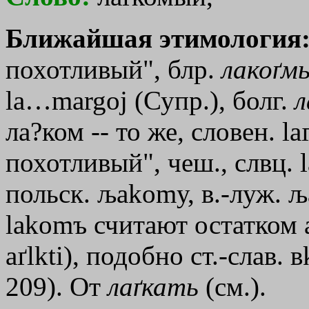
Ближайшая этимология
похотливый", блр.
лакоґм
la…margoj
(Супр.), болг.
л
ла?ком -- то же, словен. 
похотливый", чеш., слвц. 
польск. љаkоmу, в.-луж.
lakomъ считают остатком а
aґlkti), подобно ст.-слав. в
209). От
лаґкать
(см.).