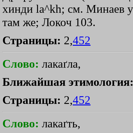
хинди la^kh; см. Минаев 
там же; Локоч 103.
Страницы:
2,
452
Слово:
лакаґла,
Ближайшая этимология
Страницы:
2,
452
Слово:
лакаґть,