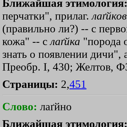
Ближайшая этимология
перчатки", прилаг.
лаґйко
(правильно ли?) -- с перво
кожа" -- с
лаґйка
"порода о
знать о появлении дичи", а
Преобр. I, 430; Желтов, ФЗ
Страницы:
2,
451
Слово:
лаґйно
Ближайшая этимология