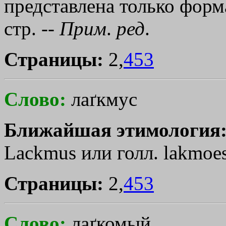
представлена только фор
стр. --
Прим
.
ред
.
Страницы:
2,
453
Слово:
лаґкмус
Ближайшая этимология
Lackmus или голл. lаkmоеs
Страницы:
2,
453
Слово:
лаґкомый,