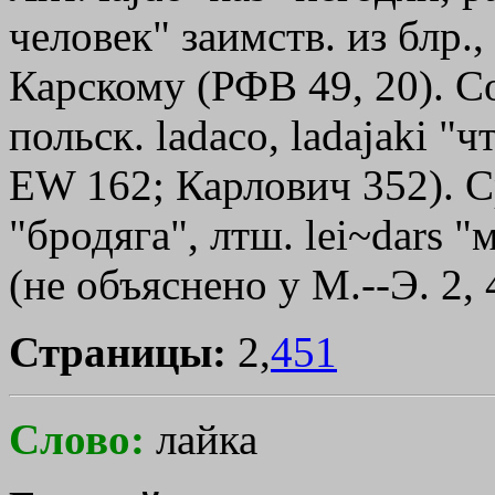
человек" заимств. из блр.,
Карскому (РФВ 49, 20). С
польск. lаdасо, ladajaki "
ЕW 162; Карлович 352). Ср
"бродяга", лтш. lei~dars 
(не объяснено у М.--Э. 2, 
Страницы:
2,
451
Слово:
лайка