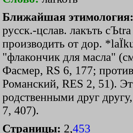
Ближайшая этимология
русск.-цслав. лакъть
cЪtra
производить от дор. *
la
Ї
k
"флакончик для масла" (см.
Фасмер, RS 6, 177; против
Романский, RЕS 2, 51). Эт
родственными друг другу,
7, 407).
Страницы:
2,
453