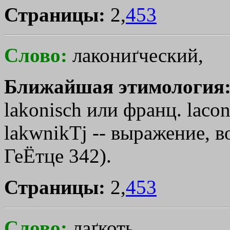
Страницы:
2,
453
Слово:
лакониґческий,
Ближайшая этимология
lakonisch или франц. laconi
lakwnikТj
-- выражение, в
ГеЁтце 342).
Страницы:
2,
453
Слово:
лаґкоть