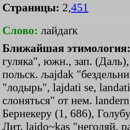
Страницы:
2,
451
Слово:
лайдаґк
Ближайшая этимология
гуляка", южн., зап. (Даль),
польск. љаjdаk "бездельник
"лодырь", lajdati sе, landa
слоняться" от нем. landern
Бернекеру (1, 686), Голубу
Лит. lajdo~kas "негодяй,