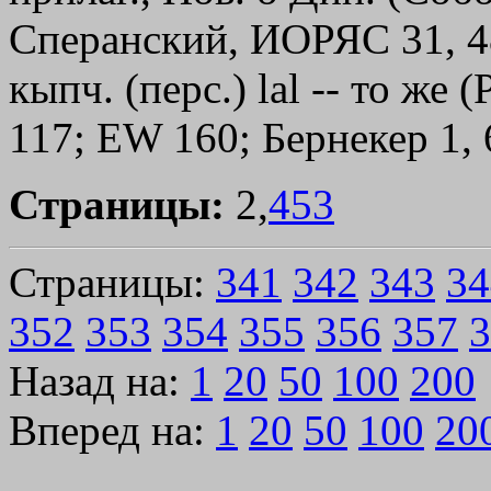
Сперанский, ИОРЯС 31, 48)
кыпч. (перс.) lаl -- то же (
117; ЕW 160; Бернекер 1, 
Страницы:
2,
453
Страницы:
341
342
343
34
352
353
354
355
356
357
3
Назад на:
1
20
50
100
200
Вперед на:
1
20
50
100
20