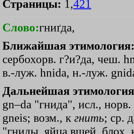
Страницы:
1,
421
Слово:
гниґда,
Ближайшая этимология
сербохорв. г?и?да, чеш. hn
в.-луж. hnida, н.-луж. gnid
Дальнейшая этимология
gn–da "гнида", исл., норв. 
gneis; возм., к
гнить
; ср. 
"гниды, яйца вшей, блох, к