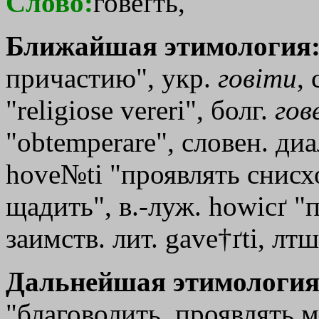
Слово:
говеґть,
Ближайшая этимология
причастию", укр.
говiти
, 
"religiose vereri", болг.
гов
"obtemperare", словен. диа
hove№ti "проявлять снисх
щадить", в.-луж. howicґ "
заимств. лит. gave†ґti, лтш
Дальнейшая этимология
"благоволить, проявлять м