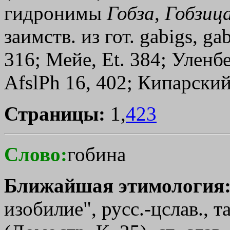
гидронимы
Гобза
,
Гобзиц
заимств. из гот. gabigs, ga
316; Мейе, Et. 384; Уленбе
AfslPh 16, 402; Кипарский
Страницы:
1,
423
Слово:
гобина
Ближайшая этимология
изобилие", русс.-цслав., т