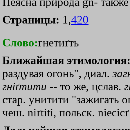
Неясна природа gn- также д
Страницы:
1,
420
Слово:
гнетиґть
Ближайшая этимология
раздувая огонь", диал.
заг
гнiґтити
-- то же, цслав.
г
стар. унитити "зажигать ого
чеш. niґtiti, польск. niecic