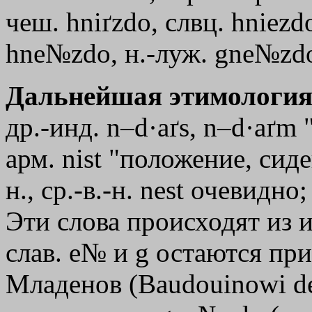
чеш. hniґzdo, слвц. hniezdo
hne№zdo, н.-луж. gne№zd
Дальнейшая этимология
др.-инд. n–d·aґs, n–d·aґm 
арм. nist "положение, сиден
н., ср.-в.-н. nest очевидно
Эти слова происходят из и
слав. e№ и g остаются пр
Младенов (Baudouinowi de