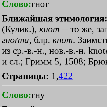
Слово:
гнот
Ближайшая этимология
(Кулик.),
кнот
-- то же, за
гноґта
, блр.
кнот
. Заимст
из ср.-в.-н., нов.-в.-н. kn
и сл.; Гримм 5, 1508; Брю
Страницы:
1,
422
Слово:
гну