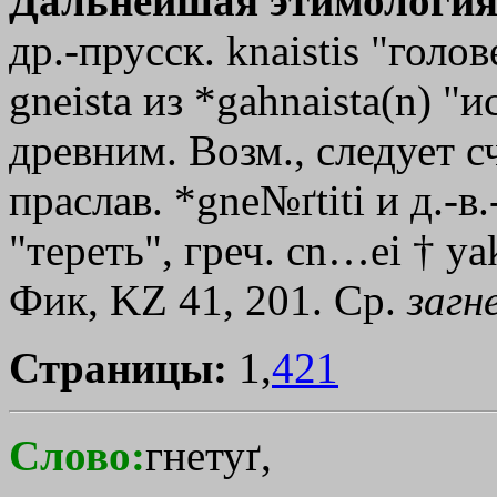
Дальнейшая этимология
др.-прусск. knaistis "голов
gneista из *gahnaista(n) "
древним. Возм., следует 
праслав. *gne№ґtiti и д.-в.
"тереть", греч.
cn…ei
†
ya
Фик, KZ 41, 201. Ср.
загн
Страницы:
1,
421
Слово:
гнетуґ,