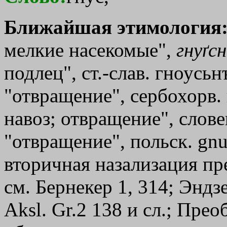
Ближайшая этимология
мелкие насекомые",
гнуґс
подлец", ст.-слав. гноусь
"отвращение", сербохорв. г
навоз; отвращение", слове
"отвращение", польск. gnu
вторичная назализация пре
см. Бернекер 1, 314; Эндз
Aksl. Gr.2 138 и сл.; Прео