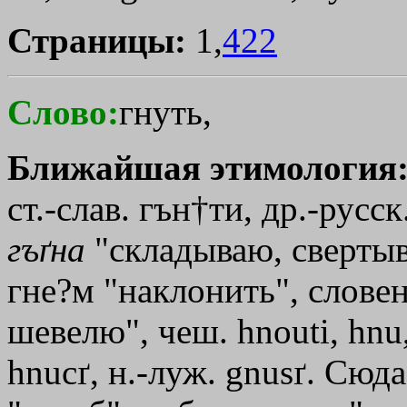
Страницы:
1,
422
Слово:
гнуть,
Ближайшая этимология
ст.-слав. гън
†ти
, др.-русск
гъґна
"складываю, свертыв
гне?м "наклонить", словен.
шевелю", чеш. hnouti, hnu,
hnucґ, н.-луж. gnusґ. Сюда