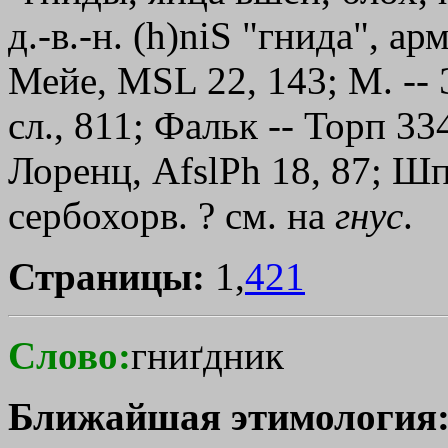
д.-в.-н. (h)niЅ "гнида", ар
Мейе, MSL 22, 143; М. -- Э
сл., 811; Фальк -- Торп 334
Лоренц, AfslPh 18, 87; Ш
сербохорв. ? см. на
гнус
.
Страницы:
1,
421
Слово:
гниґдник
Ближайшая этимология