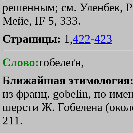
решенным; см. Уленбек, РВ
Мейе, IF 5, 333.
Страницы:
1,
422
-
423
Слово:
гобелеґн,
Ближайшая этимология
из франц. gobelin, по им
шерсти Ж. Гобелена (около
211.