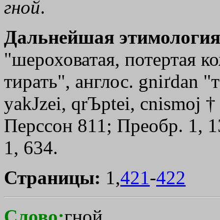
гной
.
Дальнейшая этимология
"шероховатая, потертая кож
тирать", англос. gniґdan "
yakЈzei
,
qrЪptei
,
cnismoj
Перссон 811; Преобр. 1, 13
1, 634.
Страницы:
1,
421
-
422
Слово:
гной,