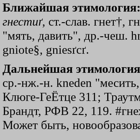
Ближайшая этимология
гнестиґ
, ст.-слав. гнет
†
, г
"мять, давить", др.-чеш. hn
gniote§, gniesґcґ.
Дальнейшая этимология
ср.-нж.-н. kneden "месить,
Клюге-ГеЁтце 311; Траутм
Брандт, РФВ 22, 119. #гнеха
Может быть, новообразов