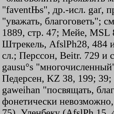
"faventЊs", др.-исл. gaґ, 
"уважать, благоговеть"; см.
1889, стр. 47; Мейе, MSL 8
Штрекель, AfslPh28, 484 и
сл.; Перссон, Beitr. 729 и 
gausu°s "многочисленный"
Педерсен, KZ 38, 199; 39;
gaweihan "посвящать, благо
фонетически невозможно
75), Уленбеку (AfslPh 15,