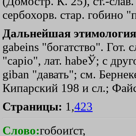
(Домостр. К. 25), ст.-слав
сербохорв. стар. гобино "
Дальнейшая этимология
gabeins "богатство". Гот. 
"capio", лат. habeЎ; с дру
giban "давать"; см. Бернек
Кипарский 198 и сл.; Файс
Страницы:
1,
423
Слово:
гобоиґст,