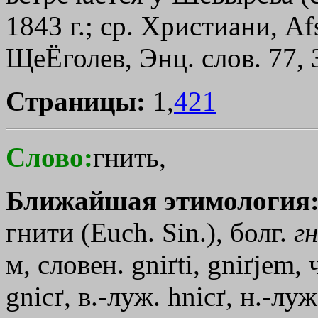
1843 г.; ср. Христиани, Afs
ЩеЁголев, Энц. слов. 77, 
Страницы:
1,
421
Слово:
гнить,
Ближайшая этимология
гнити (Euch. Sin.), болг.
гн
м, словен. gniґti, gniґjem, 
gnicґ, в.-луж. hnicґ, н.-лу