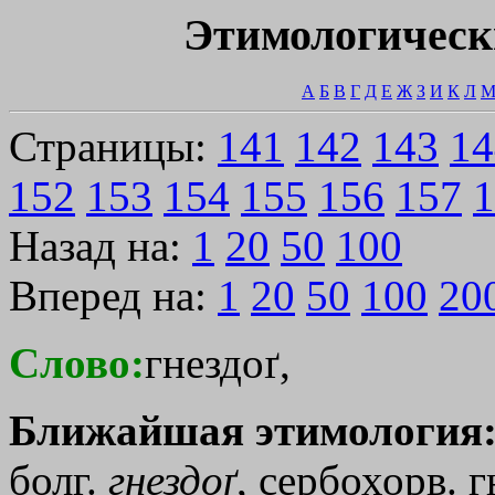
Этимологическ
А
Б
В
Г
Д
Е
Ж
З
И
К
Л
Страницы:
141
142
143
14
152
153
154
155
156
157
1
Назад на:
1
20
50
100
Вперед на:
1
20
50
100
20
Слово:
гнездоґ,
Ближайшая этимология
болг.
гнездоґ
, сербохорв. г