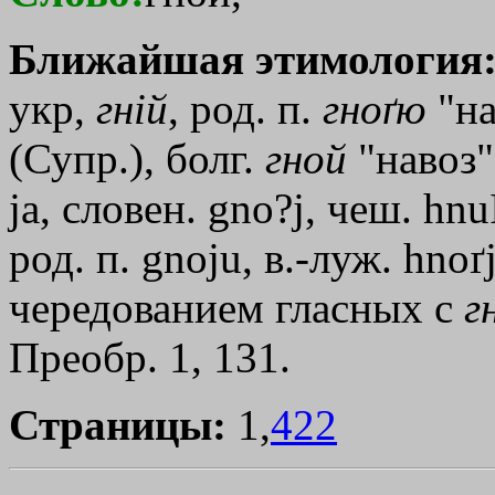
Ближайшая этимология
укр,
гнiй
, род. п.
гноґю
"на
(Супр.), болг.
гной
"навоз",
jа, словен. gno?j, чеш. hnuІ
род. п. gnoju, в.-луж. hnoґ
чередованием гласных с
г
Преобр. 1, 131.
Страницы:
1,
422