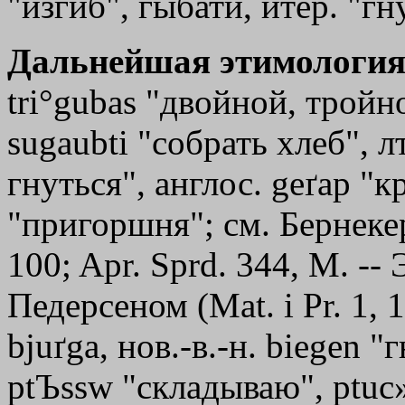
"изгиб", гыбати, итер. "гн
Дальнейшая этимология
tri°gubas "двойной, тройн
sugaubti "собрать хлеб", л
гнуться", англос. geґap "кр
"пригоршня"; см. Бернеке
100; Apr. Sprd. 344, М. --
Педерсеном (Mat. i Pr. 1, 
bjuґga, нов.-в.-н. biegen "г
ptЪssw
"складываю",
ptuc