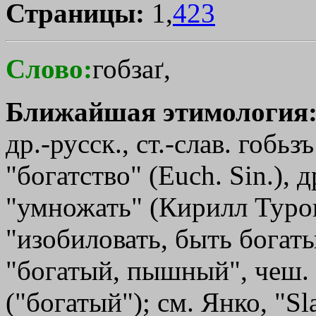
Страницы:
1,
423
Слово:
гобзаґ,
Ближайшая этимология
др.-русск., ст.-слав. гобьз
"богатство" (Euch. Sin.), 
"умножать" (Кирилл Туро
"изобиловать, быть богаты
"богатый, пышный", чеш. 
("богатый"); см. Янко, "Sla