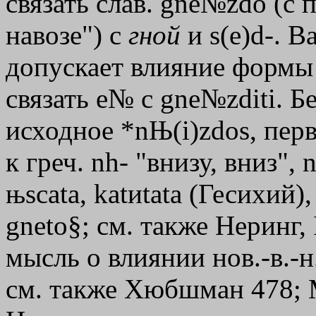
связать слав. gne№zdo (с п
навозе") с
гной
и s(e)d-. В
допускает влияние формы 
связать e№ с gne№zditi. Б
исходное *nЊ(i)zdos, пер
к греч.
nh
- "внизу, вниз",
њscata
,
katиtata
(Гесихий),
gneto§; см. также Неринг, 
мысль о влиянии нов.-в.-н.
см. также Хюбшман 478; М.