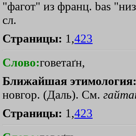
"фагот" из франц. bas "ни
сл.
Страницы:
1,
423
Слово:
говетаґн,
Ближайшая этимология
новгор. (Даль). См.
гайта
Страницы:
1,
423