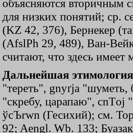
объясняются вторичным с
для низких понятий; ср. с
(KZ 42, 376), Бернекер (т
(AfslPh 29, 489), Ван-Вейк
считают, что здесь имеет 
Дальнейшая этимология
"тереть", gnyґja "шуметь,
"скребу, царапаю",
cnТoj
"
ўcЪrwn
(Гесихий); см. То
92; Aengl. Wb. 133; Буазак