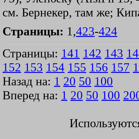
см. Бернекер, там же; Кип
Страницы:
1,
423
-
424
Страницы:
141
142
143
14
152
153
154
155
156
157
1
Назад на:
1
20
50
100
Вперед на:
1
20
50
100
20
Используютс