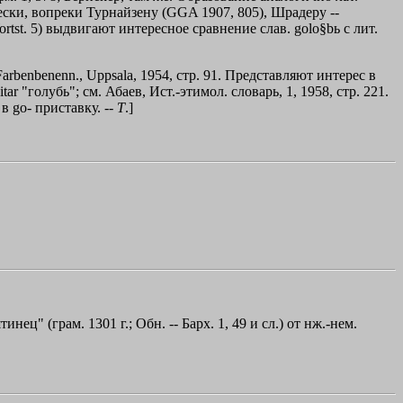
чески, вопреки Турнайзену (GGA 1907, 805), Шрадеру --
ortst. 5) выдвигают интересное сравнение слав. golo§bь с лит.
 Farbenbenenn., Uppsala, 1954, стр. 91. Представляют интерес в
r "голубь"; см. Абаев, Ист.-этимол. словарь, 1, 1958, стр. 221.
в go- приставку. --
Т
.]
инец" (грам. 1301 г.; Обн. -- Барх. 1, 49 и сл.) от нж.-нем.