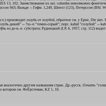
, RES 13, 102. Заимствование из лат. columba невозможно фонети
рссон 943; Вальде -- Гофм. 1,249, Шпехт (123), Петерссон (BSl. W
 сл.) производит
голубь
от
голубой
, обратное см. у Ерне, Die slav.
бь дикий" -- ?xs–n "темно-серый"; перс. kabіd "голубой" -- kabіta
ь из до-и.-е. субстрата; Рудницкий (LP, 6, 1957, стр. 112) видит 
ия
аналогично другим названиям стран. Др.-русск.
Олчать
"голшт
), о котором см. ФеЁрстеман, KZ 1, 10.