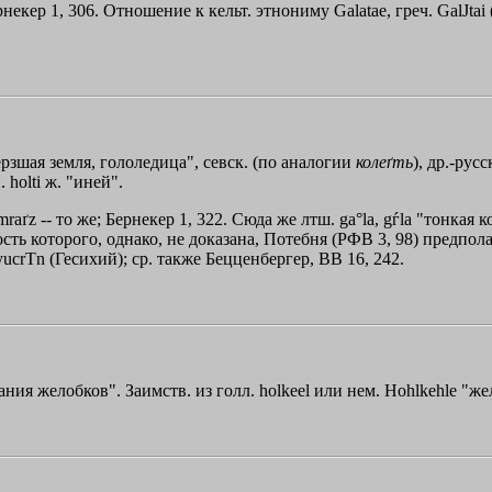
рнекер 1, 306. Отношение к кельт. этнониму Galatae, греч.
GalЈtai
рзшая земля, гололедица", севск. (по аналогии
колеґть
), др.-русс
. holti ж. "иней".
mraґz -- то же; Бернекер 1, 322. Сюда же лтш. ga°la, gѓla "тонкая к
ость которого, однако, не доказана, Потебня (РФВ 3, 98) предпол
yucrТn
(Гесихий); ср. также Бецценбергер, ВВ 16, 242.
ния желобков". Заимств. из голл. holkeel или нем. Hohlkehle "жел