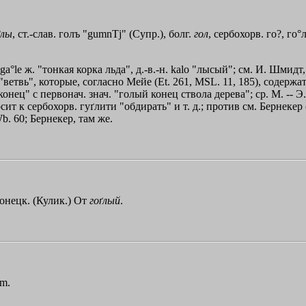
ґлы
, ст.-слав. голъ "
gumnТj
" (Супр.), болг.
гол
, сербохорв. го?, го°л
a°le ж. "тонкая корка льда", д.-в.-н. kalo "лысый"; см. И. Шмидт
"ветвь", которые, согласно Мейе (Et. 261, MSL. 11, 185), содержа
онец" с первонач. знач. "голый конец ствола дерева"; ср. М. -- Э.
осит к сербохорв. гуґлити "обдирать" и т. д.; против см. Бернекер 
Wb. 60; Бернекер, там же.
лонецк. (Кулик.) От
гоґлый
.
om.