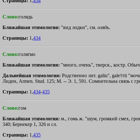
Страницы:
1,
434
Слово:
голядь
Ближайшая этимология:
"вид лодки", см.
олядь
.
Страницы:
1,
434
Слово:
голяґмо
Ближайшая этимология:
"много, очень", тверск., костр. Обы
Дальнейшая этимология:
Родственно лит. galiu°, gale†ґti "моч
Лиден, Armen. Stud. 125; М. -- Э. 1, 591. Сомнительна связь с гр
Страницы:
1,
434
-
435
Слово:
гом
Ближайшая этимология:
м., гомь ж. "шум, громкий смех, гр
340; Бернекер 1, 326 и сл.
Страницы:
1,
435