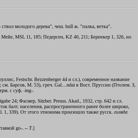
ствол молодого дерева", чеш. huІl ж. "палка, ветка".
. Мейе, MSL 11, 185; Педерсен, KZ 40, 211; Бернекер 1, 326, но
уллис, Festschr. Bezzenberger 44 и сл.), современное название
 см. Барсов, М. 53), греч.
Gal…ndai
в Вост. Пруссии (Птолем. З,
м. с суф. -ing-.
gabe 24; Фасмер, Sitzber. Preuss. Akad., 1932, стр. 642 и сл.
ток балт. населения, распространенного ранее более широко,
ll. 1, 339). От этого этнонима произошло также русск.
голяда
тавкой go-. --
Т
.]