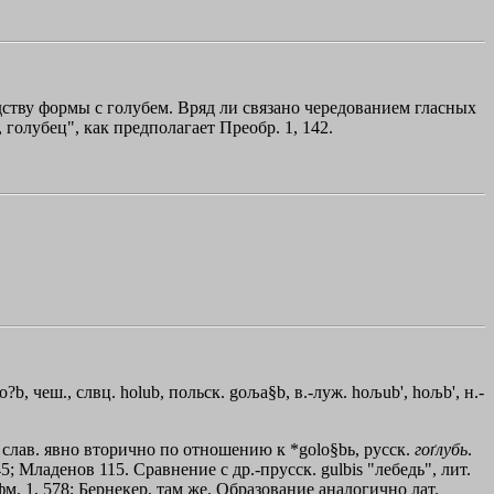
дству формы с голубем. Вряд ли связано чередованием гласных
, голубец", как предполагает Преобр. 1, 142.
o?b, чеш., слвц. holub, польск. goљa§b, в.-луж. hoљub', hoљb', н.-
слав. явно вторично по отношению к *golo§bь, русск.
гоґлубь
.
45; Младенов 115. Сравнение с др.-прусск. gulbis "лебедь", лит.
офм. 1, 578; Бернекер, там же. Образование аналогично лат.