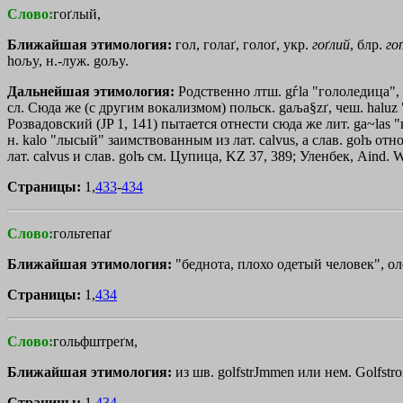
Слово:
гоґлый,
Ближайшая этимология:
гол, голаґ, голоґ, укр.
гоґлий
, блр.
го
hoљy, н.-луж. goљy.
Дальнейшая этимология:
Родственно лтш. gѓla "гололедица", g
сл. Сюда же (с другим вокализмом) польск. gaљa§zґ, чеш. haluz 
Розвадовский (JP 1, 141) пытается отнести сюда же лит. ga~las "к
н. kalo "лысый" заимствованным из лат. calvus, а слав. golъ отн
лат. calvus и слав. golъ см. Цупица, KZ 37, 389; Уленбек, Aind. 
Страницы:
1,
433
-
434
Слово:
гольтепаґ
Ближайшая этимология:
"беднота, плохо одетый человек", о
Страницы:
1,
434
Слово:
гольфштреґм,
Ближайшая этимология:
из шв. golfstrЈmmen или нем. Golfstr
Страницы:
1,
434