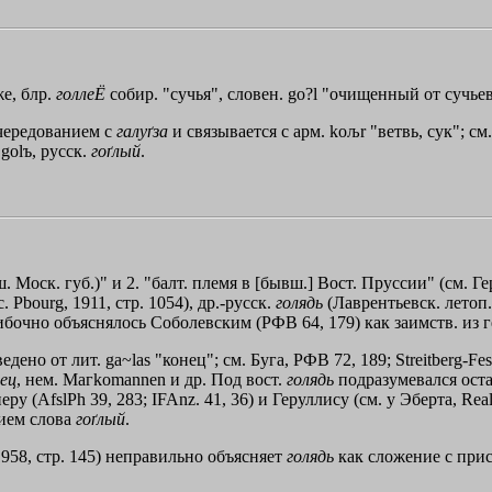
же, блр.
голлеЁ
собир. "сучья", словен. go?l "очищенный от сучьев 
чередованием с
галуґза
и связывается с арм. koљr "ветвь, сук"; см
 golъ, русск.
гоґлый
.
 Моск. губ.)" и 2. "балт. племя в [бывш.] Вост. Пруссии" (см. Гер
Pbourg, 1911, стр. 1054), др.-русск.
голядь
(Лаврентьевск. летоп.;
бочно объяснялось Соболевским (РФВ 64, 179) как заимств. из гер
едено от лит. ga~las "конец"; см. Буга, РФВ 72, 189; Streitberg-Fest
ец
, нем. Мaгkomannen и др. Под вост.
голядь
подразумевался оста
 (AfslPh 39, 283; IFAnz. 41, 36) и Геруллису (см. у Эберта, Rea
нием слова
гоґлый
.
1958, стр. 145) неправильно объясняет
голядь
как сложение с прис