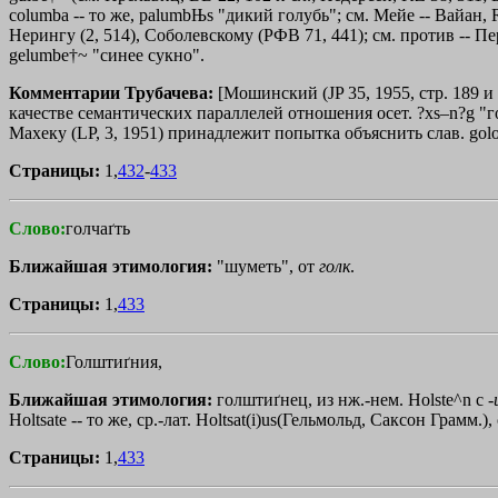
columba -- то же, palumbЊs "дикий голубь"; см. Мейе -- Вайан
Нерингу (2, 514), Соболевскому (РФВ 71, 441); см. против -- Пе
gelumbe†~ "синее сукно".
Комментарии Трубачева:
[Мошинский (JP 35, 1955, стр. 189 и
качестве семантических параллелей отношения осет. ?xs–n?g "голу
Махеку (LP, 3, 1951) принадлежит попытка объяснить слав. golo§b
Страницы:
1,
432
-
433
Слово:
голчаґть
Ближайшая этимология:
"шуметь", от
голк
.
Страницы:
1,
433
Слово:
Голштиґния,
Ближайшая этимология:
голштиґнец, из нж.-нем. Holste^n с -
Holtsate -- то же, ср.-лат. Ноltsаt(i)us(Гельмольд, Саксон Грамм.
Страницы:
1,
433