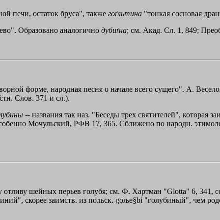
ой печи, остаток бруса", также
гоґльтина
"тонкая сосновая дранк
ерево". Образовано аналогично
дубиґна
; см. Акад. Сл. 1, 849; Преоб
творной форме, народная песня о начале всего сущего". А. Вес
тн. Слов. 371 и сл.).
лубины
-- названия так наз. "Беседы трех святителей", которая 
собенно Мочульский, РФВ 17, 365. Сближено по народн. этимол
 отливу шейных перьев голубя; см. Ф. Хартман "Glotta" 6, 341, со 
n "синий", скорее заимств. из польск. goљe§bi "голубиный", чем ро