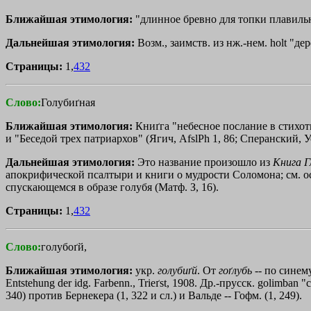
Ближайшая этимология:
"длинное бревно для топки плавильн
Дальнейшая этимология:
Возм., заимств. из нж.-нем. holt "д
Страницы:
1,
432
Слово:
Голубиґная
Ближайшая этимология:
Книґга "небесное послание в стихо
и "Беседой трех патриархов" (Ягич, AfslPh 1, 86; Сперанский, Ус
Дальнейшая этимология:
Это название произошло из
Книга
Г
апокрифической псалтыри и книги о мудрости Соломона; см. о
спускающемся в образе голубя (Матф. З, 16).
Страницы:
1,
432
Слово:
голубоґй,
Ближайшая этимология:
укр.
голубиґй
. От
гоґлубь
-- по синему
Entstehung der idg. Farbenn., Trieґst, 1908. Др.-прусск. golimba
340) против Бернекера (1, 322 и сл.) и Вальде -- Гофм. (1, 249).