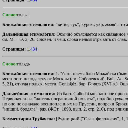
Слово:
гольяґ
Ближайшая этимология:
"ветвь, сук", курск.; укр.
гiлляґ
-- то 
Дальнейшая этимология:
Обычно объясняется как связанное 
см. М. -- Э. З, 26. Словен. и чеш. слова нельзя отрывать от слав.
Страницы:
1,
434
Слово:
голядь
Ближайшая этимология:
1. "балт. племя близ Можайска (бывш.
местности неподалеку от Москвы (см. Соболевский, Bull. Ас. Sc. 
5, 21), откуда польск. местн. Gonia§dz, блр.
Ганязь
(XVI в.). Оши
Дальнейшая этимология:
Из балт. Galindai мн., которое произв
Первонач. знач. "житель пограничной полосы", подобно
украин
но оно не означало военнопленных из Пруссии, вопреки Брюкнеру
"нищий, бродяга", ряз. (ЖСт., 1898, вып. 2, стр. 210), под влия
Комментарии Трубачева:
[Рудницкий ("Слав. филология", 1, 