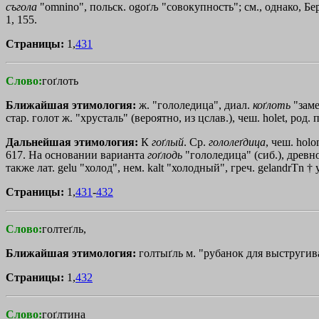
съгола
"omnino", польск. ogoґљ "совокупность"; см., однако, Бе
1, 155.
Страницы:
1,
431
Слово:
гоґлоть
Ближайшая этимология:
ж. "гололедица", диал.
коґлоть
"заме
стар. голот ж. "хрусталь" (вероятно, из цслав.), чеш. holet, род. п
Дальнейшая этимология:
К
гоґлый
. Ср.
гололеґдица
, чеш. holo
617. На основании варианта
гоґлодь
"гололедица" (сиб.), древн
также лат. gelu "холод", нем. kalt "холодный", греч.
gelandrТn
†
Страницы:
1,
431
-
432
Слово:
голтеґль,
Ближайшая этимология:
голтыґль м. "рубанок для выстругива
Страницы:
1,
432
Слово:
гоґлтина