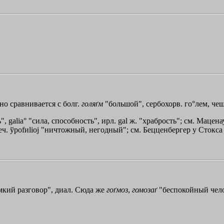
чно сравнивается с болг.
голяґм
"большой", сербохорв. го°лем, чеш
ь", galia° "сила, способность", ирл. gal ж. "храбрость"; см. Мацен
еч.
ўpofиlioj
"ничтожный, негодный"; см. Бецценбергер у Стокса 
омкий разговор", диал. Сюда же
гоґмоз
,
гомозаґ
"беспокойный чело