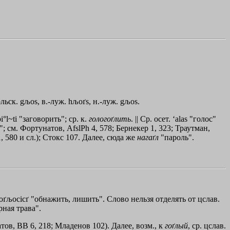
польск. gљos, в.-луж. hљoґs, н.-луж. gљos.
i°l~ti "заговорить"; ср. к.
гологоґлить
. || Ср. осет. ‘alas "голос"
ь"; см. Фортунатов, AfslPh 4, 578; Бернекер 1, 323; Траутман,
, 580 и сл.); Стокс 107. Далее, сюда же
нагаґл
"пароль".
ogoґљocicґ "обнажить, лишить". Слово нельзя отделять от цслав.
рная трава".
тов, ВВ 6, 218; Младенов 102). Далее, возм., к
гоґлый
, ср. цслав.