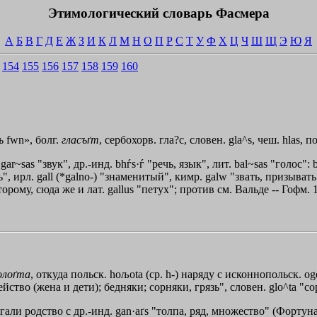
Этимологический словарь Фасмера
А
Б
В
Г
Д
Е
Ж
З
И
К
Л
М
Н
О
П
Р
С
Т
У
Ф
Х
Ц
Ч
Ш
Щ
Э
Ю
Я
154
155
156
157
158
159
160
съ
fwn»
, болг.
гласъґт
, сербохорв. гла?с, словен. gla^s, чеш. hlas, 
r~sas "звук", др.-инд. bhѓs·ѓ "речь, язык", лит. bal~sas "голос": b
ть", ирл. gall (*galno-) "знаменитый", кимр. galw "звать, призыват
ому, сюда же и лат. gallus "петух"; против см. Вальде -- Гофм. 1
олоґта
, откуда польск. hoљota (ср. h-) наряду с исконнопольск. 
йство (жена и дети); бедняки; сорняки, грязь", словен. glo^ta "со
агали родство с др.-инд. gan·aґs "толпа, ряд, множество" (Фортуна