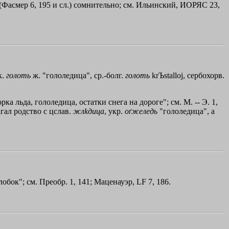
(Фасмер 6, 195 и сл.) сомнительно; см. Ильинский, ИОРЯС 23,
к.
голоть
ж. "гололедица", ср.-болг.
голоть
krЪstalloj
, сербохорв.
орка льда, гололедица, остатки снега на дороге"; см. М. -- Э. 1,
агал родство с цслав.
жл
kдица
, укр.
оґжеледь
"гололедица", а
обок"; см. Преобр. 1, 141; Маценауэр, LF 7, 186.