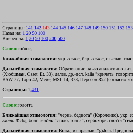
Страницы:
141
142
143
144
145
146
147
148
149
150
151
152
153
Назад на:
1
20
50
100
Вперед на:
1
20
50
100
200
500
Слово:
гоґлос,
Ближайшая этимология:
укр.
гоґлос
, блр.
гоґлас
, ст.-слав. гла
Дальнейшая этимология:
Образование на -so аналогично лит. ga
(Хюбшман, Osset. Et. 33), далее, др.-исл. kalla "кричать, говори
BSW 77; Торп 42; Мейе, MSL 14, 373; Перссон 852 (согласно котор
Страницы:
1,
431
Слово:
голоґта
Ближайшая этимология:
"чернь, беднота" (Короленко), укр.
г
глота
Фcloj
, болг.
глоґта
"стадо, толпа", сербохорв. гло?та "семе
Дальнейшая этимология:
Возм., из праслав. *gъlota. Предпол