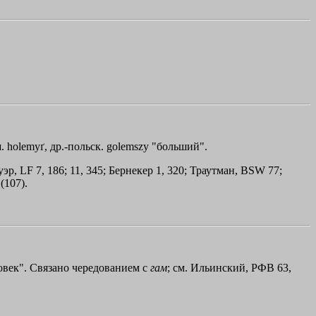
. holemyґ, др.-польск. golemszy "больший".
ауэр, LF 7, 186; 11, 345; Бернекер 1, 320; Траутман, BSW 77;
(107).
век". Связано чередованием с
гам
; см. Ильинский, РФВ 63,