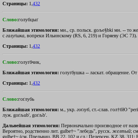
Страницы:
1,
432
Слово:
голубцыґ
Ближайшая этимология:
мн., ср. польск. goљe§bki мн. -- то 
с
галуґшка
, вопреки Ильинскому (RS, 6, 219) и Горяеву (ЭС 73).
Страницы:
1,
432
Слово:
голуґбчик,
Ближайшая этимология:
голуґбушка -- ласкат. обращение. О
Страницы:
1,
432
Слово:
гоґлубь
Ближайшая этимология:
м., укр.
гоґлуб
, ст.-слав. гол
†бЮ
"
peri
луж. goґљub', goґљb'.
Дальнейшая этимология:
Первоначально производное от назв
Вероятно, родственно лит. gulbe†~ "лебедь", русск.
желтый
; с
gulbe†~ (см. Прельвиц, ВВ 22, 102 и сл.; Педерсен, KZ 38, 311; 