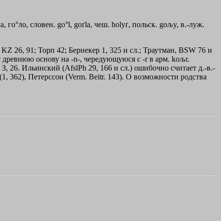
а, го°ло, словен. go°l, goґla, чеш. holyґ, польск. goљy, в.-луж.
, KZ 26, 91; Торп 42; Бернекер 1, 325 и сл.; Траутман, BSW 76 и
т древнюю основу на -n-, чередующуюся с -r в арм. koљr.
 З, 26. Ильинский (AfslPh 29, 166 и сл.) ошибочно считает д.-в.-
(1, 362), Петерссон (Verm. Beitr. 143). О возможности родства