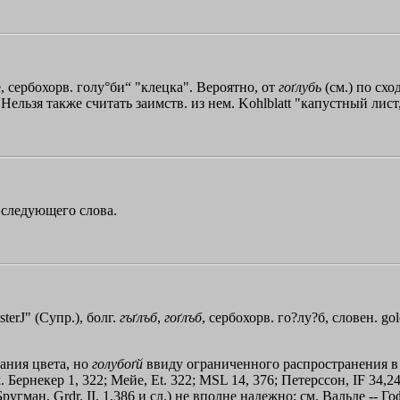
же, сербохорв. голу°би“ "клецка". Вероятно, от
гоґлубь
(см.) по схо
 Нельзя также считать заимств. из нем. Kohlblatt "капустный лист
т следующего слова.
sterЈ
" (Супр.), болг.
гъґлъб
,
гоґлъб
, сербохорв. го?лу?б, словен. gol
ания цвета, но
голубоґй
ввиду ограниченного распространения в 
м. Бернекер 1, 322; Мейе, Et. 322; MSL 14, 376; Петерссон, IF 34,2
Бругман, Grdr. II, 1,386 и сл.) не вполне надежно; см. Вальде -- Г