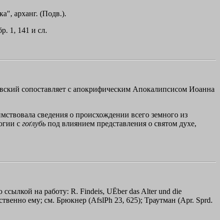
а", арханг. (Подв.).
р. 1, 141 и сл.
еловский сопоставляет с апокрифическим Апокалипсисом Иоанна
заимствовала сведения о происхождении всего земного из
огии с
гоґлубь
под влиянием представления о святом духе,
ссылкой на работу: R. Findeis, UЁber das Alter und die
дственно ему; см. Брюкнер (AfslPh 23, 625); Траутман (Apr. Sprd.