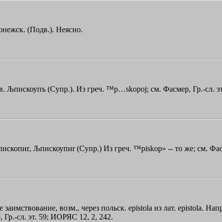
онежск. (Подв.). Неясно.
ав.
Љпискоупъ
(Супр.). Из греч.
™p…skopoj
; см. Фасмер, Гр.-сл. 
ископиr
,
Љпискоупиr
(Супр.) Из греч.
™piskop»
-- то же; см. Фас
аимствование, возм., через польск. epistola из лат. epistola. Нап
, Гр.-сл. эт. 59; ИОРЯС 12, 2, 242.