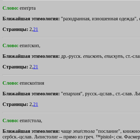
Слово:
епеґрта
Ближайшая этимология:
"разодранная, изношенная одежда", 
Страницы:
2,
21
Слово:
епиґскоп,
Ближайшая этимология:
др.-русск.
епископъ
,
епискупъ
, ст.-сл
Страницы:
2,
21
Слово:
епискоґпия
Ближайшая этимология:
"епархия", русск.-цслав., ст.-слав.
Љп
Страницы:
2,
21
Слово:
епиґстола,
Ближайшая этимология:
чаще
эпиґстола
"послание", книжное з
сербск.-цслав.
Љпистоли
r
-- прямо из греч.
™pistol»
; см. Фасмер