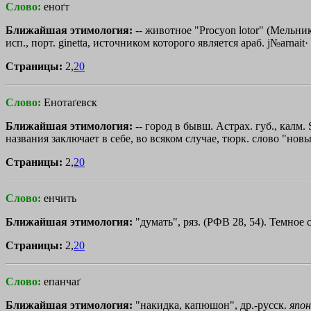
Слово:
еноґт
Ближайшая этимология:
-- животное "Procyon lotor" (Мельник
исп., порт. ginetta, источником которого является араб. j№arnai
Страницы:
2,
20
Слово:
Енотаґевск
Ближайшая этимология:
-- город в бывш. Астрах. губ., калм. 
названия заключает в себе, во всяком случае, тюрк. слово "новый": 
Страницы:
2,
20
Слово:
енчить
Ближайшая этимология:
"думать", ряз. (РФВ 28, 54). Темное с
Страницы:
2,
20
Слово:
епанчаґ
Ближайшая этимология:
"накидка, капюшон", др.-русск.
япо