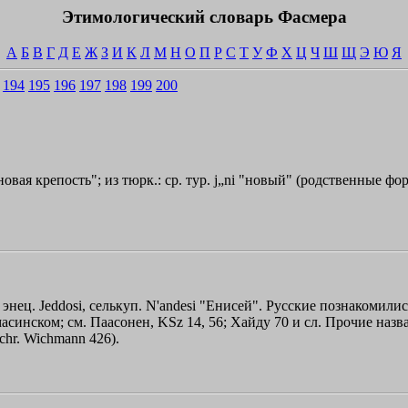
Этимологический словарь Фасмера
А
Б
В
Г
Д
Е
Ж
З
И
К
Л
М
Н
О
П
Р
С
Т
У
Ф
Х
Ц
Ч
Ш
Щ
Э
Ю
Я
194
195
196
197
198
199
200
новая крепость"; из тюрк.: ср. тур. j„ni "новый" (родственные фо
a, энец. Jeddosi, селькуп. N'andesi "Енисей". Русские познакомили
амасинском; см. Паасонен, KSz 14, 56; Хайду 70 и сл. Прочие наз
chr. Wichmann 426).