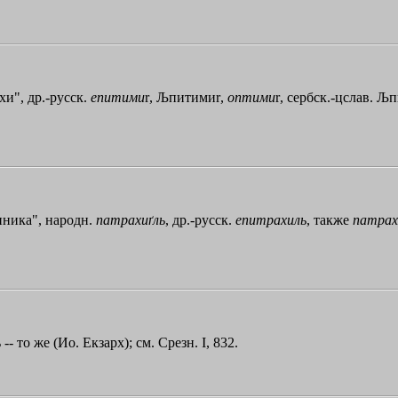
хи", др.-русск.
епитими
r
,
Љпитими
r
,
оптими
r
, сербск.-цслав.
Љп
нника", народн.
патрахиґль
, др.-русск.
епитрахиль
, также
патрах
ъ
-- то же (Ио. Екзарх); см. Срезн. I, 832.