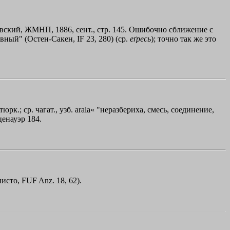
евский, ЖМНП, 1886, сент., стр. 145. Ошибочно сближение с
невный" (Остен-Сакен, IF 23, 280) (ср.
еґресь
); точно так же это
тюрк.; ср. чагат., узб. arala« "неразбериха, смесь, соединение,
аценауэр 184.
исто, FUF Anz. 18, 62).