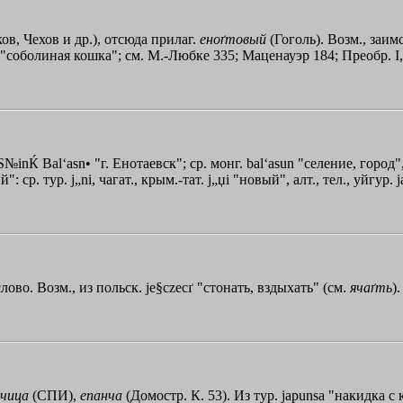
ов, Чехов и др.), отсюда прилаг.
еноґтовый
(Гоголь). Возм., заимс
t· "соболиная кошка"; см. М.-Любке 335; Маценауэр 184; Преобр. I,
S№inЌ Bal‘asn• "г. Енотаевск"; ср. монг. bal‘asun "селение, город"
ср. тур. j„ni, чагат., крым.-тат. j„џi "новый", алт., тел., уйгур. j
лово. Возм., из польск. je§czecґ "стонать, вздыхать" (см.
ячаґть
).
нчица
(СПИ),
епанча
(Домостр. К. 53). Из тур. japunѕa "накидка с 