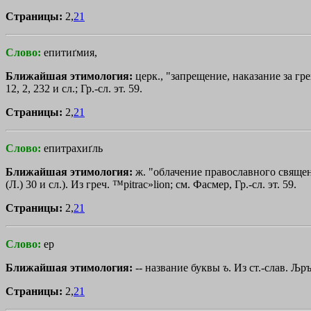
Страницы:
2,
21
Слово:
епитиґмия,
Ближайшая этимология:
церк., "запрещение, наказание за гре
12, 2, 232 и сл.; Гр.-сл. эт. 59.
Страницы:
2,
21
Слово:
епитрахиґль
Ближайшая этимология:
ж. "облачение православного свяще
(Л.) 30 и сл.). Из греч.
™pitrac»lion
; см. Фасмер, Гр.-сл. эт. 59.
Страницы:
2,
21
Слово:
ер
Ближайшая этимология:
-- название буквы
ъ
. Из ст.-слав.
Љр
Страницы:
2,
21