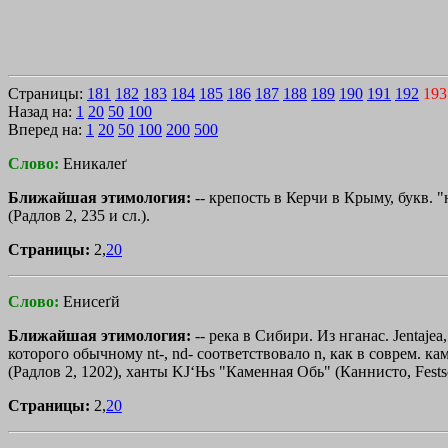
Страницы:
181
182
183
184
185
186
187
188
189
190
191
192
193
Назад на:
1
20
50
100
Вперед на:
1
20
50
100
200
500
Слово:
Еникалеґ
Ближайшая этимология:
-- крепость в Керчи в Крыму, букв. "
(Радлов 2, 235 и cл.).
Страницы:
2,
20
Слово:
Енисеґй
Ближайшая этимология:
-- река в Сибири. Из нганас. Jentaje
которого обычному nt-, nd- соответствовало n, как в соврем. к
(Радлов 2, 1202), ханты KЈ‘Њs "Каменная Обь" (Каннисто, Fests
Страницы:
2,
20