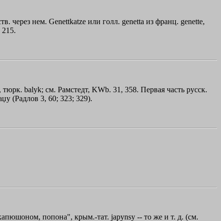
тв. через нем. Genettkatze или голл. genetta из франц. genette,
 215.
, тюрк. balyk; см. Рамстедт, KWb. 31, 358. Первая часть русск.
aџy (Радлов 3, 60; 323; 329).
капюшоном, попона", крым.-тат. japynѕy -- то же и т. д. (см.