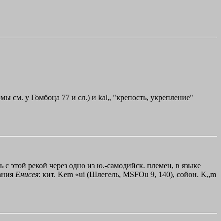
рмы см. у Гомбоца 77 и сл.) и kal„ "крепость, укрепление"
сь с этой рекой через одно из ю.-самодийск. племен, в языке
вания
Енисея
: кит. Kem «ui (Шлегель, MSFOu 9, 140), сойон. K„m