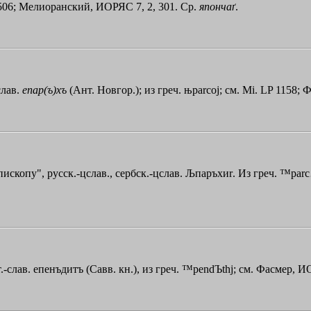
9, 506; Мелиоранский, ИОРЯС 7, 2, 301. Ср.
япончаґ
.
слав.
епар(ъ)хъ
(Ант. Новгор.); из греч.
њparcoj
; см. Mi. LP 1158; Ф
ископу", русск.-цслав., сербск.-цслав.
Љпаръхи
r
. Из греч.
™par
.-слав. епенъдитъ (Савв. кн.), из греч.
™pendЪthj
; см. Фасмер, ИО