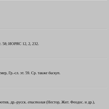
эт. 58; ИОРЯС 12, 2, 232.
мер, Гр.-сл. эт. 59. Ср. также
бискуп
.
ротив, др.-русск.
епистолия
(Нестор, Жит. Феодос. и др.),