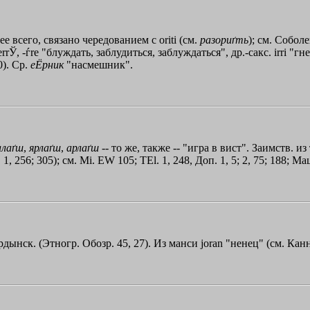
рее всего, связано чередованием с oriti (cм.
разориґть
); см. Собол
rrЎ, -ѓre "блуждать, заблудиться, заблуждаться", др.-сакс. irri "г
). Ср.
еЁрник
"насмешник".
алаґш
,
ярлаґш
,
арлаґш
-- то же, также -- "игра в вист". Заимств. из 
, 256; 305); см. Mi. EW 105; ТЕl. 1, 248, Доп. 1, 5; 2, 75; 188; М
рдынск. (Этногр. Обозр. 45, 27). Из манси joran "ненец" (см. Канн