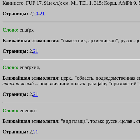
Каннисто, FUF 17, 91и сл.); см. Mi. TEl. 1, 315; Корш, AfslPh 
Страницы:
2,
20
-
21
Слово:
епаґрх
Ближайшая этимология:
"наместник, архиепископ", русск.-ц
Страницы:
2,
21
Слово:
епаґрхия,
Ближайшая этимология:
церк., "область, подведомственная еп
епархиаґльный
-- под влиянием польск. parafjalny "приходский".
Страницы:
2,
21
Слово:
епендит
Ближайшая этимология:
"вид плаща", только русск.-цслав., ст
Страницы:
2,
21