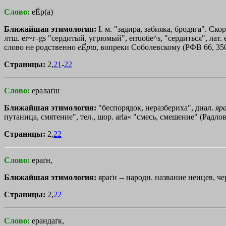
Слово:
еЁр(а)
Ближайшая этимология:
I. м. "задира, забияка, бродяга". Ско
лтш. er~r–gs "сердитый, угрюмый", erruotie^s, "сердиться", лат. e
слово не родственно
еЁрш
, вопреки Соболевскому (РФВ 66, 350
Страницы:
2,
21
-
22
Слово:
ералаґш
Ближайшая этимология:
"беспорядок, неразбериха", диал.
яр
путаница, смятение", тел., шор. arla« "смесь, смешение" (Радлов 1
Страницы:
2,
22
Слово:
ераґн,
Ближайшая этимология:
яраґн -- народн. название ненцев, че
Страницы:
2,
22
Слово:
ерандаґк,