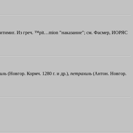
итими
r
. Из греч.
™pit…mion
"наказание"; см. Фасмер, ИОРЯС
иль
(Новгор. Кормч. 1280 г. и др.),
петрахиль
(Антон. Новгор.