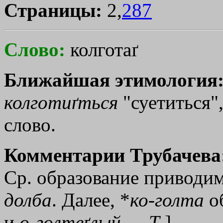
Страницы:
2,
287
Слово:
колготаґ
Ближайшая этимология
колготиґться
"суетиться",
слово.
Комментарии Трубачева
Ср. образование приводи
долба
. Далее, *
ко
-
голта
об
и
о
-
голтеґлый
. --
Т
.]