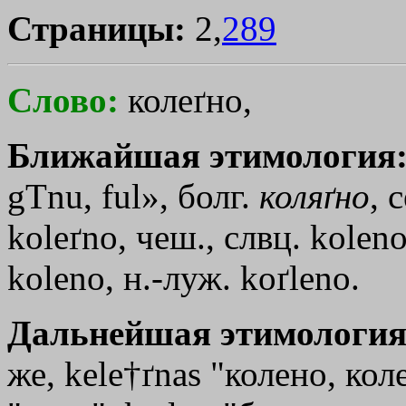
Страницы:
2,
289
Слово:
колеґно,
Ближайшая этимология
gТnu
,
ful»
, болг.
коляґно
, 
koleґno, чеш., слвц. kоlеnо
kоlеnо, н.-луж. koґleno.
Дальнейшая этимология
же, kele†ґnas "колено, ко