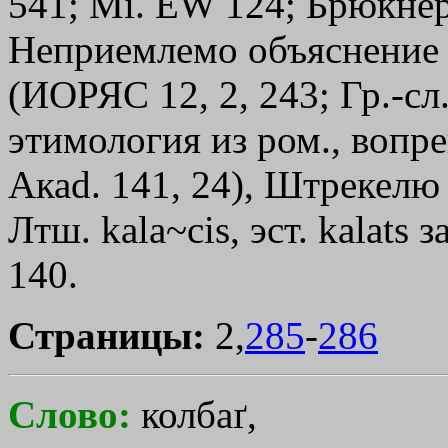
541; Мi. ЕW 124; Брюкнер
Неприемлемо объяснение и
(ИОРЯС 12, 2, 243; Гр.-сл
этимология из ром., вопре
Акаd. 141, 24), Штрекелю (
Лтш. kala~cis, эст. kalats з
140.
Страницы:
2,
285
-
286
Слово:
колбаґ,