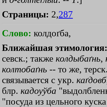
Страницы:
2,
287
Слово:
колдоґба,
Ближайшая этимология
севск.; также
колдыбаґнь
,
колтобаґнь
-- то же, терс
связывается с укр.
каґдовб
блр.
кадоуўба
"выдолбленн
"посуда из цельного куска