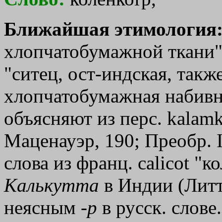
Ближайшая этимология
хлопчатобумажной ткани".
"ситец, ост-индская, такж
хлопчатобумажная набивная
объясняют из перс. kalam
Маценауэр, 190; Преобр. I
слова из франц. саliсоt "к
Калькутта
в Индии (Литт
неясным -
р
в русск. слове.