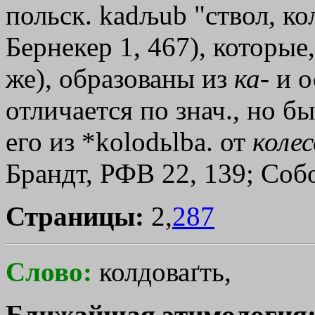
польск. kadљub "ствол, ко
Бернекер 1, 467), которы
же), образованы из
ка
- и 
отличается по знач., но б
его из *kolodьlba. от
колес
Брандт, РФВ 22, 139; Собол
Страницы:
2,
287
Слово:
колдоваґть,
Ближайшая этимология