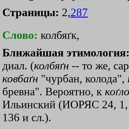
Страницы:
2,
287
Слово:
колбяґк,
Ближайшая этимология
диал. (
колбяґн
-- то же, са
ковбаґн
"чурбан, колода",
бревна". Вероятно, к
коґл
Ильинский (ИОРЯС 24, 1, 
136 и сл.).