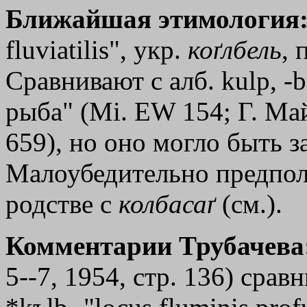
Ближайшая этимология
fluviatilis", укр.
коґлбель
, 
Сравнивают с алб. kulp, -
рыба" (Мi. ЕW 154; Г. Май
659), но оно могло быть з
Малоубедительно предпол
родстве с
колбасаґ
(см.).
Комментарии Трубачева
5--7, 1954, стр. 136) срав