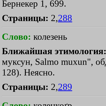
Бернекер 1, 699.
Страницы:
2,
288
Слово:
колезень
Ближайшая этимология
муксун, Salmo muхun", обд
128). Неясно.
Страницы:
2,
289
Слово:
коленкоґр,