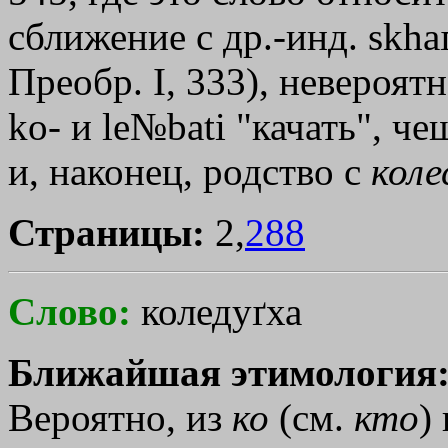
сближение с др.-инд. skha
Преобр. I, 333), невероя
kо- и le№bati "качать", чеш
и, наконец, родство с
коле
Страницы:
2,
288
Слово:
коледуґха
Ближайшая этимология
Вероятно, из
ко
(см.
кто
)