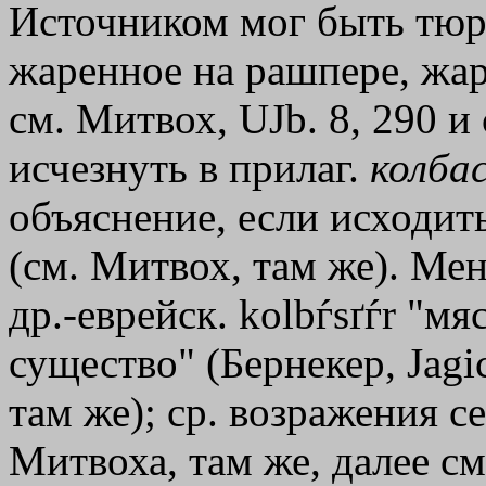
Источником мог быть тюрк.
жаренное на рашпере, жар
см. Митвох, UJb. 8, 290 и 
исчезнуть в прилаг.
колба
объяснение, если исходить
(см. Митвох, там же). Ме
др.-еврейск. kolbѓsґѓr "мя
существо" (Бернекер, Jagicґ
там же); ср. возражения с
Митвоха, там же, далее см