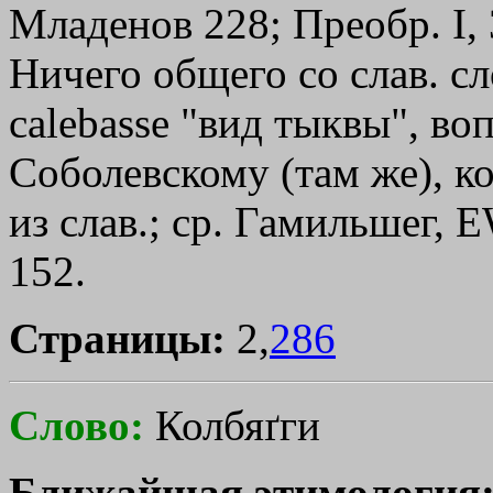
Младенов 228; Преобр. I, 
Ничего общего со слав. с
саlеbаssе "вид тыквы", во
Соболевскому (там же), к
из слав.; ср. Гамильшег, 
152.
Страницы:
2,
286
Слово:
Колбяґги
Ближайшая этимология