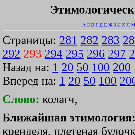
Этимологическ
А
Б
В
Г
Д
Е
Ж
З
И
К
Л
Страницы:
281
282
283
28
292
293
294
295
296
297
2
Назад на:
1
20
50
100
200
Вперед на:
1
20
50
100
20
Слово:
колаґч,
Ближайшая этимология
кренделя, плетеная булочк