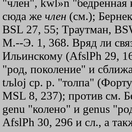
"член",
kwl»n
"бедренная к
сюда же
член
(см.); Берне
ВSL 27, 55; Траутман, ВS
М.--Э. 1, 368. Вряд ли св
Ильинскому (AfslPh 29, 16
"род, поколение" и сближ
tљloj
ср. р. "толпа" (Форту
МSL 8, 237); против см. Бе
genu "колено" и genus "ро
AfslPh 30, 296 и сл., а та