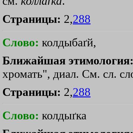
см.
коллаґка
.
Страницы:
2,
288
Слово:
колдыбаґй,
Ближайшая этимология
хромать", диал. См. сл. сл
Страницы:
2,
288
Слово:
колдыґка