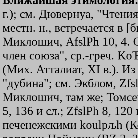
г.); см. Дювернуа, "Чтения
местн. н., встречается в [б
Миклошич, AfslPh 10, 4. 
член союза", ср.-греч.
KoЪ
(Мих. Атталиат, ХI в.). Из 
"дубина"; см. Экблом, Zfsl
Миклошич, там же; Томсен
5, 136 и сл.; ZfslPh 8, 12
печенежскими
koulpљh
(К