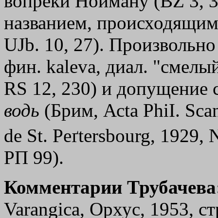
вопреки Нойману (ВZ 3, 37
названием, происходящим 
UJb. 10, 27). Произвольно
фин. kаlеvа, диал. "смел
RS 12, 230) и допущение 
водь
(Брим, Асtа PhiI. Scand
dе St. Peґtersbourg, 1929, 
РП 99).
Комментарии Трубачева
Varangica, Орхус, 1953, ст