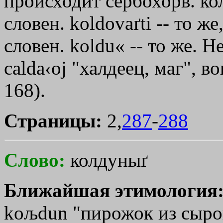
происходит сербохорв. ко
словен. koldovaґti -- то 
словен. koldu« -- то же. Н
calda‹oj
"халдеец, маг", во
168).
Страницы:
2,
287
-
288
Слово:
колдуныґ
Ближайшая этимология
koљdun "пирожок из сырог