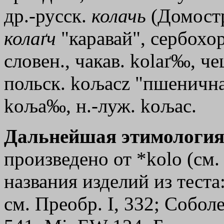
др.-русск.
колачь
(Домостр.
колаґч
"каравай", сербохорв
словен., чакав. kolaґ‰, че
польск. kољасz "пшеничная
kоља‰, н.-луж. kољас.
Дальнейшая этимология
произведено от *kolo (см
названия изделий из теста
см. Преобр. I, 332; Собол