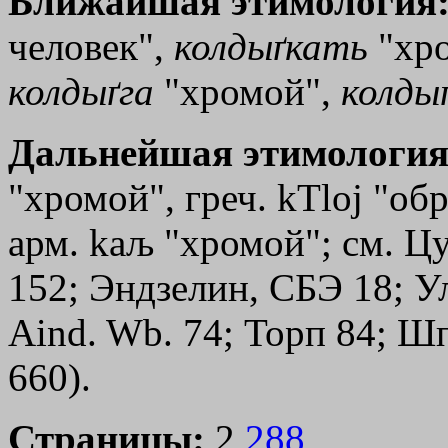
Ближайшая этимология
человек",
колдыґкать
"хро
колдыґга
"хромой",
колды
Дальнейшая этимология
"хромой", греч.
kТloj
"обр
арм. kаљ "хромой"; см. Ц
152; Эндзелин, СБЭ 18; Ул
Aind. Wb. 74; Торп 84; Шп
660).
Страницы:
2,
288