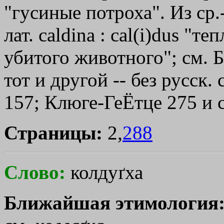
"гусиные потроха". Из ср.-
лат. caldіna : cal(i)dus "
убитого животного"; см. Б
тот и другой -- без русск.
157; Клюге-ГеЁтце 275 и с
Страницы:
2,
288
Слово:
колдуґха
Ближайшая этимология