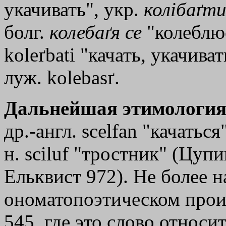
укачивать", укр.
колiбаґт
болг.
колебаґя
се
"колеблюс
koleґbati "качать, укачиват
луж. kolebasґ.
Дальнейшая этимология
др.-англ. sсеlfаn "качаться",
н. sciluf "тростник" (Цуп
Ельквист 972). Не более 
ономатопоэтическом прои
545, где это слово относи