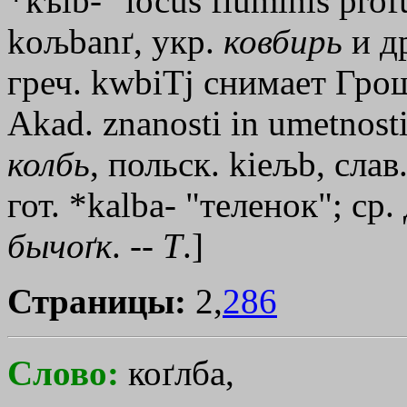
*kъlb- "lосus fluminis prof
koљbanґ, укр.
ковбирь
и д
греч.
kwbiТj
снимает Грош
Аkаd. znanosti in umetnosti
колбь
, польск. kieљb, сла
гот. *kalba- "теленок"; ср
бычоґк
. --
Т
.]
Страницы:
2,
286
Слово:
коґлба,