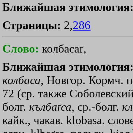
Ближайшая этимология
Страницы:
2,
286
Слово:
колбасаґ,
Ближайшая этимология
колбаса
, Новгор. Кормч. по
72 (ср. также Соболевски
болг.
кълбаґса
, ср.-болг.
к
кайк., чакав. klobasa. слов