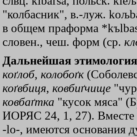
слвц. klbaґsa, польск. kieљ
"колбасник", в.-луж. kољb
в общем праформа *kъlbas
словен., чеш. форм (ср.
кл
Дальнейшая этимология
коґлоб
,
колобоґк
(Соболевск
коґвбиця
,
ковбиґчище
"чур
ковбаґтка
"кусок мяса" (
ИОРЯС 24, 1, 27). Вместе с
-lо-, имеются основания д