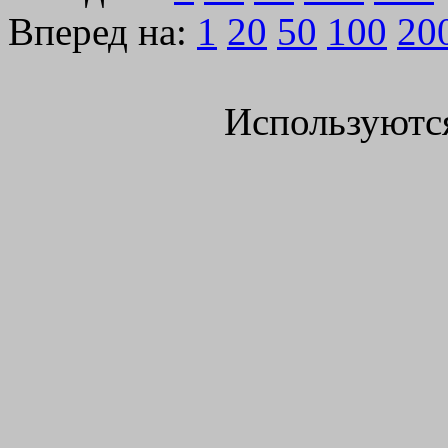
Вперед на:
1
20
50
100
20
Используютс