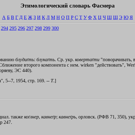
Этимологический словарь Фасмера
А
Б
В
Г
Д
Е
Ж
З
И
К
Л
М
Н
О
П
Р
С
Т
У
Ф
Х
Ц
Ч
Ш
Щ
Э
Ю
Я
294
295
296
297
298
299
300
зованию
блудиґть
:
блукаґть
. Ср. укр.
ковертаґти
"поворачивать, 
 Сближение второго компонента с нем. wirken "действовать", Wer
оряеву, ЭС 440).
, 5--7, 1954, стр. 169. --
Т
.]
диал. также
коґлнер
,
кавнеґр
;
кавнеґрь
, орловск. (РФВ 71, 350), ук
р 247.