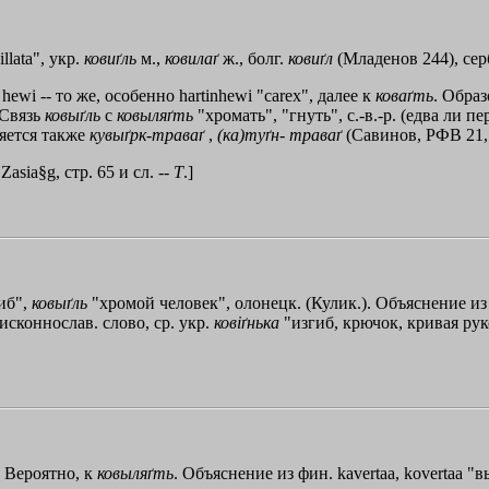
llаtа", укр.
ковиґль
м.,
ковилаґ
ж., болг.
ковиґл
(Младенов 244), серб
 hewi -- то же, особенно hartinhewi "саrех", далее к
коваґть
. Обра
 Связь
ковыґль
с
ковыляґть
"хромать", "гнуть", с.-в.-р. (едва ли п
яется также
кувыґрк
-
траваґ
,
(ка)туґн
-
траваґ
(Савинов, РФВ 21, 
asia§g, стр. 65 и сл. --
Т
.]
иб",
ковыґль
"хромой человек", олонецк. (Кулик.). Объяснение из
исконнослав. слово, ср. укр.
ковiґнька
"изгиб, крючок, кривая рук
. Вероятно, к
ковыляґть
. Объяснение из фин. kаvеrtаа, kovertaa 