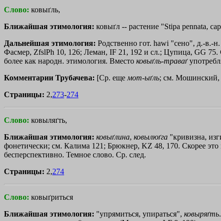
Слово:
ковыґль,
Ближайшая этимология:
ковыґл -- растение "Stipa реnnаtа, сарi
Дальнейшая этимология:
Родственно гот. hawi "сено", д.-в.-н.
Фасмер, ZfslPh 10, 126; Леман, IF 21, 192 и сл.; Цупица, GG 75.
более как народн. этимология. Вместо
ковыґль
-
траваґ
употребл
Комментарии Трубачева:
[Ср. еще
мот
-
ыґль
; см. Мошинский, Z
Страницы:
2,
273
-
274
Слово:
ковыляґть,
Ближайшая этимология:
ковыґлина
,
ковылюґга
"кривизна, изг
фонетически; см. Калима 121; Брюкнер, KZ 48, 170. Скорее это 
бесперспективно. Темное слово. Ср. след.
Страницы:
2,
274
Слово:
ковыґриться
Ближайшая этимология:
"упрямиться, упираться",
ковыряґть