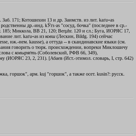
тр. Заб. 171; Котошихин 13 и др. Заимств. из лит. kaґu«as
родственны др.-инд. kЎґs·as "сосуд, бочка" (последнее в ср.-
r. 185; Миккола, ВВ 21, 120; Berµhr. 120 и сл.; Буга, ИОРЯС 17,
ование лит. kaґu«as из
ковш
(Лескин, Bildg. 194) сейчас
sse, нж.-нем. kausse), а оттуда -- в скандинавские языки (см.
основания говорить о тюрк. происхождении, вопреки Миклошичу
слова с
ковыряґть
(Соболевский, РФВ 66, 349),
у (ИОРЯС 23, 2, 231). [Абаев (Ист.-этимол. словарь, I, стр. 642)
ружка, горшок", арм. kuј "горшок", а также осет. kusin?: русск.