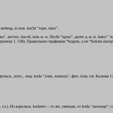
.
коґкоць
, в-луж. kосht "терн, шип".
щука", англос. hасоd, нов.-в.-н. Несht "щука", далее д.-в.-н. hako
 Бернекер 1, 538). Правильнее праформа *kоgъtъ, а не *kokъtъ (во
рельск., вепс., люд. koda "хлев, хижина", фин. kоtа; см. Калима 1
. сл.). Из карельск. kodanґe -- то же, уменьш. от koda "жилище"; 