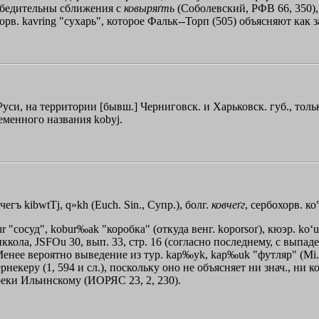
еубедительны сближения с
ковыряґть
(Соболевский, РФВ 66, 350),
норв. kavring "сухарь", которое Фальк--Торп (505) объясняют как з
Руси, на территории [бывш.] Черниговск. и Харьковск. губ., толь
леменного названия kobyj.
въчегъ
kibwtТj
,
q»kh
(Еuсh. Sin., Супр.), болг.
ковчеґг
, сербохорв. ко
r "сосуд", kobur‰ak "коробка" (откуда венг. koporsoґ), кюэр. ko‘
иккола, JSFOu 30, вып. 33, стр. 16 (согласно последнему, с выпад
нее вероятно выведение из тур. kар‰уk, kар‰uk "футляр" (Мi. ТЕ
керу (1, 594 и сл.), поскольку оно не объясняет ни знач., ни ко
реки Ильинскому (ИОРЯС 23, 2, 230).