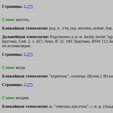
Страницы:
2,
275
Слово:
коґготь,
Ближайшая этимология:
род. п. -гтя, укр.
коґготь
,
кiгтяґ
, блр
Дальнейшая этимология:
Родственно д.-в.-н. hachit, hechit "
Бругман, Grdr. 2, 1, 427; Леви, IF 32, 160; Траутман, ВSW 112;
по ассимиляции.
Страницы:
2,
275
Слово:
коґда
Ближайшая этимология:
"курятник", олонецк. (Кулик.). Из ка
Страницы:
2,
275
Слово:
коґдань
Ближайшая этимология:
ж. "ловушка для птиц", с.-в.-р. (Акад