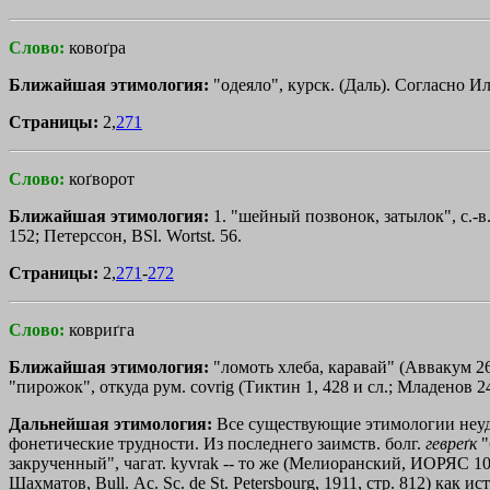
Слово:
ковоґра
Ближайшая этимология:
"одеяло", курск. (Даль). Согласно И
Страницы:
2,
271
Слово:
коґворот
Ближайшая этимология:
1. "шейный позвонок, затылок", с.-в.-
152; Петерссон, BSl. Wortst. 56.
Страницы:
2,
271
-
272
Слово:
ковриґга
Ближайшая этимология:
"ломоть хлеба, каравай" (Аввакум 26
"пирожок", откуда рум. covrig (Тиктин 1, 428 и сл.; Младенов 2
Дальнейшая этимология:
Все существующие этимологии неудов
фонетические трудности. Из последнего заимств. болг.
гевреґк
"
закрученный", чагат. kyvrak -- то же (Мелиоранский, ИОРЯС 10, 4
Шахматов, Bull. Ас. Sс. dе St. Petersbourg, 1911, стр. 812) к