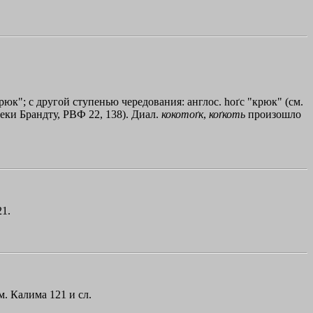
^ "крюк"; с другой ступенью чередования: англос. hoґс "крюк" (см.
преки Брандту, РВФ 22, 138). Диал.
кокотоґк
,
коґкоть
произошло
21.
см. Калима 121 и сл.