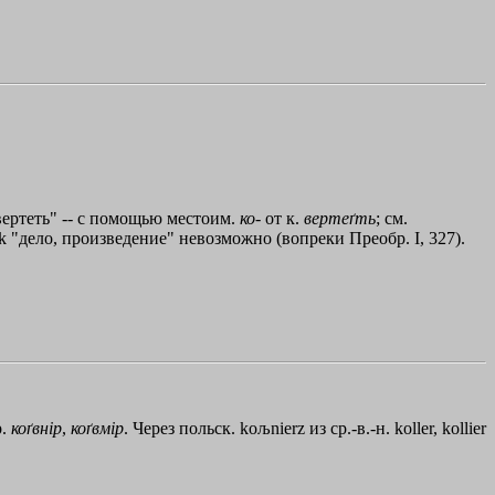
вертеть" -- с помощью местоим.
ко
- от к.
вертеґть
; см.
k "дело, произведение" невозможно (вопреки Преобр. I, 327).
р.
коґвнiр
,
коґвмiр
. Через польск. koљnierz из ср.-в.-н. koller, kollier