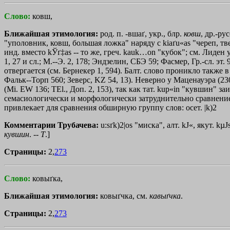
Слово:
ковш,
Ближайшая этимология:
род. п. -вшаґ, укр., блр.
ковш
, др.-ру
"уполовник, ковш, большая ложка" наряду с kiaґu«as "череп, тве
инд. вместо kЎґ‡аs -- то же, греч.
kauk…on
"кубок"; см. Лиден у 
1, 27 и сл.; М.--Э. 2, 178; Эндзелин, СБЭ 59; Фасмер, Гр.-сл. эт
отвергается (см. Бернекер 1, 594). Балт. слово проникло также в 
Фальк--Торп 560; Зеверс, KZ 54, 13). Неверно у Маценауэра (2
(Мi. ЕW 136; ТЕl., Доп. 2, 153), так как тат. kup«in "кувшин" за
семасиологически и морфологически затруднительно сравнение
привлекает для сравнения обширную группу слов: осет. |k)2
Комментарии Трубачева:
u:sґk)2|os "миска", алт. kЈ«, якут. kµ
кувшин
. --
Т
.]
Страницы:
2,
273
Слово:
ковыґка,
Ближайшая этимология:
ковыґчка, см.
кавыґчка
.
Страницы:
2,
273