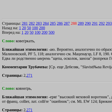
Страницы:
281
282
283
284
285
286
287
288
289
290
291
292
293
Назад на:
1
20
50
100
200
Вперед на:
1
20
50
100
200
500
Слово:
ковеґркать,
Ближайшая этимология:
-аю. Вероятно, аналогично по обра
Малиновский, РF 5, 118; аналогично см. Маценауэр, LF 8, 190.
Едва ли родственно
иверень
"щепа, осколок, заноза" (вопреки Г
Комментарии Трубачева:
[Ср. еще Дебеляк, "Slavisti‰na Revija"
Страницы:
2,
271
Слово:
ковнеґрь,
Ближайшая этимология:
-еряґ "высокий меховой воротник", 
от франц. collier, лат. collѓre "ошейник"; см. Мi. ЕW 124; Брюкне
Страницы:
2,
271