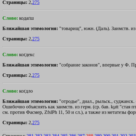
Страницы:
2,
275
Слово:
кодаґш
Ближайшая этимология:
"товарищ", южн. (Даль). Заимств. из 
Страницы:
2,
275
Слово:
коґдекс
Ближайшая этимология:
"собрание законов", впервые у Ф. П
Страницы:
2,
275
Слово:
коґдло
Ближайшая этимология:
"отродье", диал., рыльск., суджанск.
Ошибочно объяснять как заимств. из герм. (ср. бав. kµtt "стая пт
см. против Фасмер, ZfslPh 11, 50 и сл.), а также из метатезы фор
Страницы:
2,
275
Страницы:
281
282
283
284
285
286
287
288
289
290
291
292
293