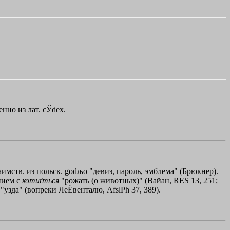
нно из лат. сЎdех.
аимств. из польск. godљo "девиз, пароль, эмблема" (Брюкнер).
ением с
котиґться
"рожать (о животных)" (Вайан, RЕS 13, 251;
l "узда" (вопреки ЛеЁвенталю, AfslPh 37, 389).