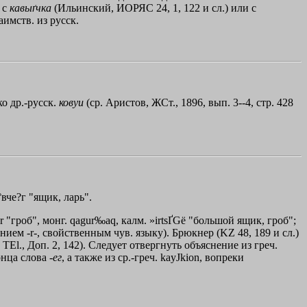
 с
кавыґчка
(Ильинский, ИОРЯС 24, 1, 122 и сл.) или с
аимств. из русск.
ко др.-русск.
ковуи
(ср. Аристов, ЖСт., 1896, вып. 3--4, стр. 428
°вче?г "ящик, ларь".
ur "гроб", монг. qagur‰aq, калм. »іrtsҐGё "большой ящик, гроб";
ением -r-, свойственным чув. языку). Брюкнер (KZ 48, 189 и сл.)
l., Доп. 2, 142). Следует отвергнуть объяснение из греч.
нца слова -
ег
, а также из ср.-греч.
kayЈkion
, вопреки