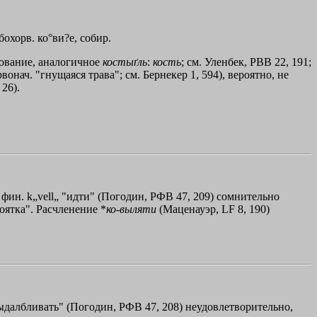
охорв. ко°ви?е, собир.
зование, аналогичное
костыґль
:
кость
; см. Уленбек, РВВ 22, 191;
ервонач. "гнущаяся трава"; см. Бернекер 1, 594), вероятно, не
26).
 фин. k„vell„ "идти" (Погодин, РФВ 47, 209) сомнительно
оятка". Расчленение *
ко
-
выляти
(Маценауэр, LF 8, 190)
"выдалбливать" (Погодин, РФВ 47, 208) неудовлетворительно,