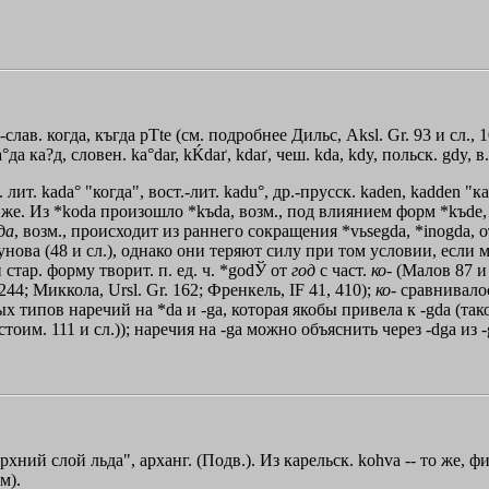
т.-слав. когда, къгда
pТte
(см. подробнее Дильс, Aksl. Gr. 93 и сл., 1
да ка?д, словен. ka°dar, kЌdaґ, kdaґ, чеш. kda, kdy, польск. gdy, в.-
лит. kada° "когда", вост.-лит. kadu°, др.-прусск. kaden, kadden "ка
 то же. Из *koda произошло *kъdа, возм., под влиянием форм *kъdе, k
да
, возм., происходит из раннего сокращения *vьsegda, *inogda,
пунова (48 и сл.), однако они теряют силу при том условии, есл
стар. форму творит. п. ед. ч. *godЎ от
год
с част.
ко
- (Малов 87 и
244; Миккола, Ursl. Gr. 162; Френкель, IF 41, 410);
ко
- сравнивало
 типов наречий на *dа и -gа, которая якобы привела к -gdа (та
им. 111 и сл.)); наречия на -gа можно объяснить через -dgа из 
рхний слой льда", арханг. (Подв.). Из карельск. kohva -- то же, 
м).