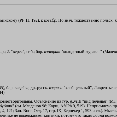
льинскому (РF 11, 192), к
ковеЁр
. По знач. тождественно польск. 
р.; 2. "верея", сиб.; блр.
коґварат
"колодезный журавль" (Малеви
5), блр.
каврiґга
, др.-русск.
коврига
"хлеб цельный", Лаврентьевск. 
44).
летворительны. Объяснение из тур. g„vr„k "вид печенья" (Мi. ЕW
бублик" (см. Младенов 98; Корш, AfslPh 9, 519). Неприемлемо п
, 121; Зап. Вост. Отд. 17, стр. IХ; Бернекер 1, 593 и сл.). Мысль
ак источнике не выдерживает критики, потому что такая форма воз