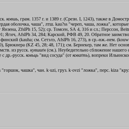
сск.
ковшь
, грам. 1357 г. и 1389 г. (Срезн. I, 1243), также в Домос
рдая оболочка, чаша", лтш. kau?ss "череп, чаша, ложка", которые 
Янзена, ZfslPh 15, 52); ср. Томсен, SА 4, 316 и сл.; Перссон, Beit
. 91; Ягич, AfslPh 34, 284; Карский, РФВ 49, 20. Обратное заимств
финский (kauha; см. Сетэлэ, AfslPh 16, 273), в ср.-нж.-нем. (kouwe
30), Брюкнера (KZ 45, 28; 48, 171); см. Бернекер, там же. Нет 
имств. из русск.
кувшиґн
(см.). Неубедительно сближение нашего 
 с др.-русск.
ковьць
"вид сосуда" (от
коваґть
), вопреки Ильинском
Јs "горшок, чашка", чан. k·uzi, груз. k·ovzi "ложка", перс. kіzа "к