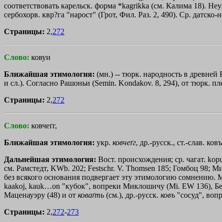
соответствовать карельск. форма *kagrikka (см. Калима 18). Н
сербохорв. квр?га "нарост" (Грот, Фил. Раз. 2, 490). Ср. датско-
Страницы:
2,
272
Слово:
ковуи
Ближайшая этимология:
(мн.) -- тюрк. народность в древней 
и сл.). Согласно Рашоньи (Semin. Kondakov. 8, 294), от тюрк. п
Страницы:
2,
272
Слово:
ковчеґг,
Ближайшая этимология:
укр.
ковчеґг
, др.-русск., ст.-слав. ко
Дальнейшая этимология:
Вост. происхождения; ср. чагат. kорu
см. Рамстедт, KWb. 202; Festschr. V. Тhоmsеn 185; Гомбоц 98; М
без всякого основания подвергает эту этимологию сомнению. Ме
kaаkoj
,
kauk…on
"кубок", вопреки Миклошичу (Мi. ЕW 136), Берне
Маценауэру (48) и от
коваґть
(см.), др.-русск.
ковъ
"сосуд", воп
Страницы:
2,
272
-
273