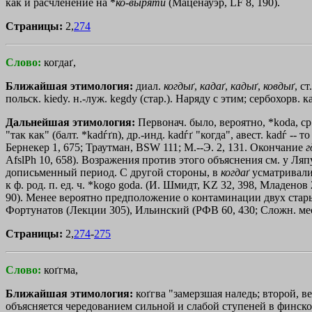
как и расчленение на *
ко
-
выряти
(Маценауэр, LF 8, 190).
Страницы:
2,
274
Слово:
когдаґ,
Ближайшая этимология:
диал.
когдыґ
,
кадаґ
,
кадыґ
,
ковдыґ
, с
польск. kiedy. н.-луж. kegdy (стар.). Наряду с этим; сербохорв. ка°
Дальнейшая этимология:
Первонач. было, вероятно, *kоdа, ср. 
"так как" (балт. *kadѓґn), др.-инд. kadѓґ "когда", авест. kadѓ --
Бернекер 1, 675; Траутман, ВSW 111; М.--Э. 2, 131. Окончание
г
AfslPh 10, 658). Возражения против этого объяснения см. у Ля
дописьменный период. С другой стороны, в
когдаґ
усматривали 
к ф. род. п. ед. ч. *kogo gоdа. (И. Шмидт, KZ 32, 398, Младенов 
90). Менее вероятно предположение о контаминации двух старых
Фортунатов (Лекции 305), Ильинский (РФВ 60, 430; Сложн. место
Страницы:
2,
274
-
275
Слово:
коґгма,
Ближайшая этимология:
коґгва "замерзшая наледь; второй, ве
объясняется чередованием сильной и слабой ступеней в финско