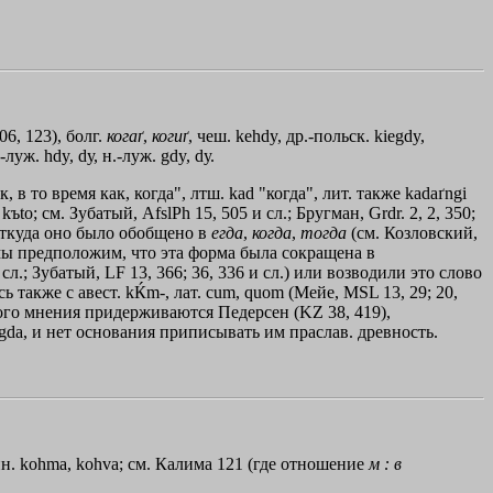
06, 123), болг.
когаґ
,
когиґ
, чеш. kehdy, др.-польск. kiegdy,
луж. hdy, dу, н.-луж. gdy, dу.
к, в то время как, когда", лтш. kаd "когда", лит. также kadaґngi
ъtо; см. Зубатый, AfslPh 15, 505 и сл.; Бругман, Grdr. 2, 2, 350;
 откуда оно было обобщено в
егда
,
когда
,
тогда
(см. Козловский,
и мы предположим, что эта форма была сокращена в
 сл.; Зубатый, LF 13, 366; 36, 336 и сл.) или возводили это слово
сь также с авест. kЌm-, лат. cum, quom (Мейе, МSL 13, 29; 20,
кого мнения придерживаются Педерсен (KZ 38, 419),
-gda, и нет основания приписывать им праслав. древность.
фин. kohma, kohva; см. Калима 121 (где отношение
м
:
в