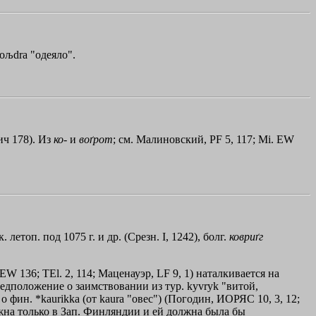
koљdra "одеяло".
ч 178). Из
ко
- и
воґрот
; см. Малиновский, РF 5, 117; Мi. ЕW
летоп. под 1075 г. и др. (Срезн. I, 1242), болг.
ковриґг
 136; ТЕl. 2, 114; Маценауэр, LF 9, 1) наталкивается на
редположение о заимствовании из тур. kyvryk "витой,
 о фин. *kaurikka (от kaura "овес") (Погодин, ИОРЯС 10, 3, 12;
можна только в Зап. Финляндии и ей должна была бы