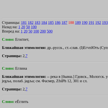
Страницы:
181
182
183
184
185
186
187
188
189
190
191
192
193
Назад на:
1
20
50
100
Вперед на:
1
20
50
100
200
500
Слово:
Егиґпет,
Ближайшая этимология:
др.-русск., ст.-слав. (
I
)Ег
vпЮтъ
(Супр
Страницы:
2,
7
Слово:
Еглина
Ближайшая этимология:
-- река в [бывш.] Гдовск., Мологск. 
jegљa, полаб. jagљa; см. Фасмер, ZfslPh 12, 301 и сл.
Страницы:
2,
7
Слово:
еЁглить