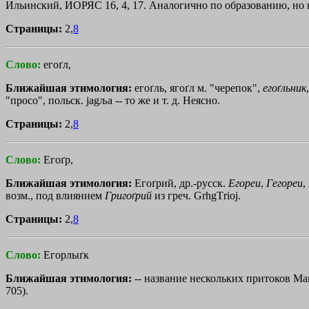
Ильинский, ИОРЯС 16, 4, 17. Аналогично по образованию, но
Страницы:
2,
8
Слово:
егоґл,
Ближайшая этимология:
егоґль, ягоґл м. "черепок",
егоґльник
"просо", польск. jagљa -- то же и т. д. Неясно.
Страницы:
2,
8
Слово:
Егоґр,
Ближайшая этимология:
Егоґрий, др.-русск.
Егореи
,
Гегореи
,
возм., под влиянием
Григоґрий
из греч.
GrhgТrioj
.
Страницы:
2,
8
Слово:
Егорлыґк
Ближайшая этимология:
-- название нескольких притоков М
705).