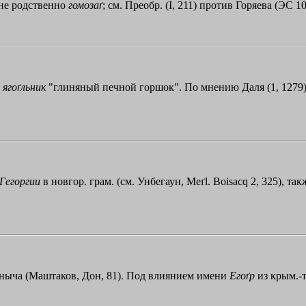
 не родственно
гомозаґ
; см. Преобр. (I, 211) против Горяева (ЭС 10
,
ягоґльник
"глиняный печной горшок". По мнению Даля (1, 1279), 
Гегоргии
в новгор. грам. (см. Унбегаун, Meґl. Boisacq 2, 325), та
аныча (Маштаков, Дон, 81). Под влиянием имени
Егоґр
из крым.-та