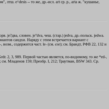
лтш. e^desis -- то же, др.-исл. aґt ср. р., aґta ж. "кушанье,
орв. jе?два, словен. je°dva, чеш. (стар.) jedva, др.-польск. jedwa.
риантов сандхи. Наряду с этим встречается вариант с
, возм., содержится част. lе- (см.
еле
); см. Брандт, РФВ 22, 132 и
Grdr. 2, 3, 989. Первой частью является, по-видимому, то же *ed-,
ый"; см. Младенов 159; Преобр. I, 212; Траутман, BSW 343. Ср.