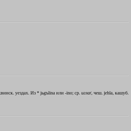
винск. уездах. Из * jьgъlina или -ino; ср.
иглаґ
, чеш. jehla, кашуб.