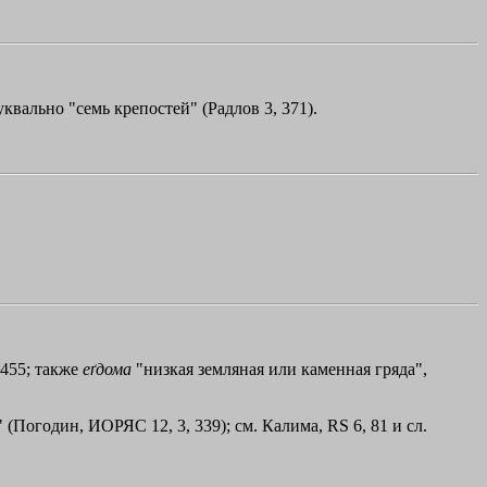
уквально "семь крепостей" (Радлов 3, 371).
 455; также
еґдома
"низкая земляная или каменная гряда",
(Погодин, ИОРЯС 12, 3, 339); см. Калима, RS 6, 81 и сл.