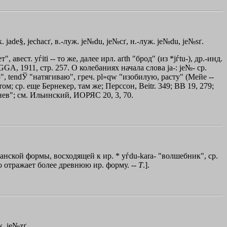
ск. jade§, jechacґ, в.-луж. je№du, je№cґ, н.-луж. je№du, je№sґ.
", авест. yѓiti -- тo же, далее ирл. aґth "брод" (из *jѓtu-), др.-инд.
GGA, 1911, стр. 257. О колебаниях начала слова ja-: je№- ср.
ю", tendЎ "натягиваю", греч.
pl»qw
"изобилую, расту" (Мейе --
м; ср. еще Бернекер, там же; Перссон, Beitr. 349; ВВ 19, 279;
нев"; см. Ильинский, ИОРЯС 20, 3, 70.
анской формы, восходящей к ир. * yѓdu-kara- "волшебник", ср.
ово отражает более древнюю ир. форму. --
Т
.].
ж. je№zґ.