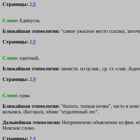
Страницы:
2,
9
Слово:
Едикуґль
Ближайшая этимология:
"самое ужасное место ссылки, заточен
Страницы:
2,
9
Слово:
едиґный,
Ближайшая этимология:
заимств. из цслав., ср. ст.-слав.
Љди
Страницы:
2,
9
Слово:
едма
Ближайшая этимология:
"болото, топкая почва", часто в новг
колымск. (Богораз),
эдома
"отдаленный лес".
Дальнейшая этимология:
Неприемлемо объяснение из фин. ed„
Неясное слово.
Страницы:
2,
9