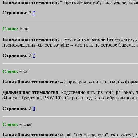
Ближайшая этимология:
"гореть желанием", см.
яґглить
,
егоз
Страницы:
2,
7
Слово:
Егна
Ближайшая этимология:
-- местность в районе Весьегонска, у
происхождения, ср. эст. Jo~gine -- местн. н. на острове Сарема, т
Страницы:
2,
7
Слово:
егоґ
Ближайшая этимология:
-- форма род. -- вин. п., емуґ -- форма 
Дальнейшая этимология:
Родственно лит. ji°s "он", ji° "она", ла
84 и сл.; Траутман, BSW 103. От род. п. ед. ч.
его
образовано др.
Страницы:
2,
8
Слово:
егозаґ
Ближайшая этимология:
м., ж., "непоседа, юла", укр.
ягозаґ
, 