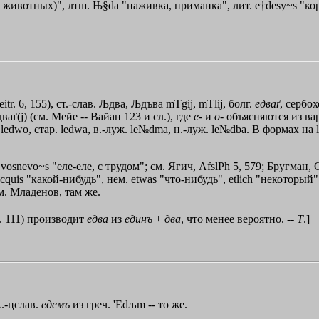
о животных)", лтш. Њ§da "наживка, приманка", лит. e†desy~s "корм", 
itr. 6, 155), ст.-слав.
Љдва
,
Љдъва
mТgij
,
mТlij
, болг.
едваґ
, сербох
aґ(j) (см. Мейе -- Вайан 123 и сл.), где
е
- и
о
- объясняются из ва
. ledwo, стар. ledwa, в.-луж. le№dma, н.-луж. le№dba. В формах на l-
, vosnevo~s "еле-еле, с трудом"; см. Ягич, AfslPh 5, 579; Бругман, 
т. ecquis "какой-нибудь", нем. etwas "что-нибудь", etlich "некотор
см. Младенов, там же.
р. 111) производит
едва
из
единъ
+
два
, что менее вероятно. --
Т
.]
к.-цслав.
едемъ
из греч. '
Edљm
-- то же.