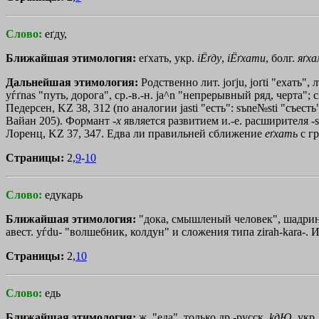
Слово:
еґду,
Ближайшая этимология:
еґхать, укр.
iЁґду
,
iЁґхати
, болг.
яґха
Дальнейшая этимология:
Родственно лит. joґju, joґti "ехать", л
yѓґnas "путь, дорога", ср.-в.-н. ja^n "непрерывный ряд, черта"; 
Педерсен, KZ 38, 312 (по аналогии jasti "есть": sъne№sti "съест
Вайан 205). Формант -
х
является развитием и.-е. расширителя -s
Лоренц, KZ 37, 347. Едва ли правильней сближение
еґхать
с г
Страницы:
2,
9
-
10
Слово:
едукарь
Ближайшая этимология:
"дока, смышленый человек", шадринск
авест. yѓdu- "волшебник, колдун" и сложения типа zіrah-kara-. 
Страницы:
2,
10
Слово:
едь
Ближайшая этимология:
ж. "еда", только др.-русск.
kдЮ
, укр