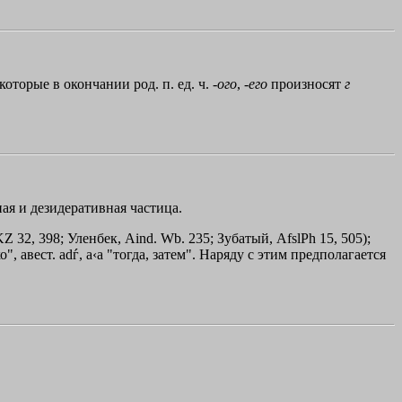
торые в окончании род. п. ед. ч. -
ого
, -
его
произносят
г
ьная и дезидеративная частица.
 KZ 32, 398; Уленбек, Aind. Wb. 235; Зубатый, AfslPh 15, 505);
", авест. adѓ, a‹a "тогда, затем". Наряду с этим предполагается