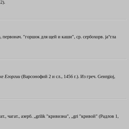
2).
первонач. "горшок для щей и каши", ср. сербохорв. jа°гла
кже
Егоргии
(Варсонофий 2 и сл., 1456 г.). Из греч.
Geиrgioj
,
т., чагат., азерб. „grilik "кривизна", „gri "кривой" (Радлов 1,