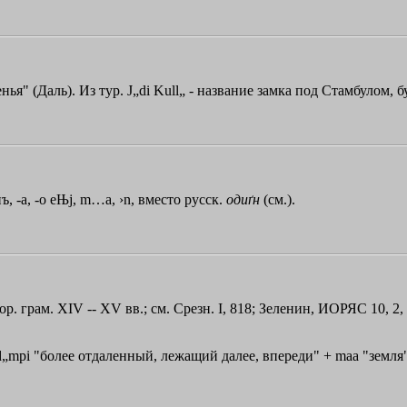
ья" (Даль). Из тур. J„di Kull„ - название замка под Стамбулом, б
нъ
, -а, -о
eЊj
,
m…a
,
›n
, вместо русск.
одиґн
(см.).
ор. грам. XIV -- XV вв.; см. Срезн. I, 818; Зеленин, ИОРЯС 10, 2,
mpi "более отдаленный, лежащий далее, впереди" + maa "земля" 