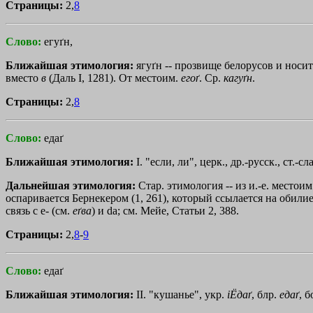
Страницы:
2,
8
Слово:
егуґн,
Ближайшая этимология:
ягуґн -- прозвище белорусов и носит
вместо
в
(Даль I, 1281). От местоим.
егоґ
. Ср.
кагуґн
.
Страницы:
2,
8
Слово:
едаґ
Ближайшая этимология:
I. "если, ли", церк., др.-русск., ст.-сл
Дальнейшая этимология:
Стар. этимология -- из и.-е. местоим.
оспаривается Бернекером (1, 261), который ссылается на обилие ф
связь с е- (см.
еґва
) и da; см. Мейе, Статьи 2, 388.
Страницы:
2,
8
-
9
Слово:
едаґ
Ближайшая этимология:
II. "кушанье", укр.
iЁдаґ
, блр.
едаґ
, б