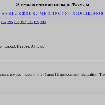
Этимологический словарь Фасмера
А
Б
В
Г
Д
Е
Ж
З
И
К
Л
М
Н
О
П
Р
С
Т
У
Ф
Х
Ц
Ч
Ш
Щ
Э
Ю
Я
194
195
196
197
198
199
200
., Клоц.). Из греч.
A‡gutoj
.
уездах;
Еглино
-- местн. н. в [бывш.] Царскосельск., Валдайск., Тих