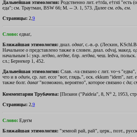
Дальнейшая этимология:
Родственно лит. e†ґda, e†ґsti "есть (
еда"; см. Траутман, BSW 66; М. -- Э. 1, 573. Далее см.
едь
,
ем
.
Страницы:
2,
9
Слово:
едваґ,
Ближайшая этимология:
диал.
одваґ
, с.-в.-р. (Лескин, KSchl.Be
Начальное
о
представлено также в словен. диал. odvaj, макед. oдв
начальным l-: укр.
леґдво
,
леґдве
, блр.
леґдва
, чеш. ledva, польск
сл.; Бернекер 1, 452.
Дальнейшая этимология:
Слав. -va связано с лит. vo~s "едва"
что и в
одиґн
, ср. лат. ecce "вот, глядь.", оск. ekkum "idem", ла
также болг.
даваґ
"возможно, вероятно", которое связано с
да
; 
o
Комментарии Трубачева:
[Пизани ("Paideia", 8, N
2, 1953, ст
Страницы:
2,
9
Слово:
Едеґм
Ближайшая этимология:
"земной рай, рай", церк., поэт., русс