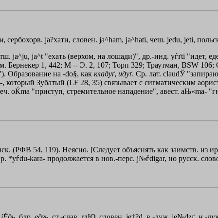
м
, сербохорв. jа?хати, словен. ja^ham, ja^hati, чеш. jedu, jeti, поль
тш. ja^ju, ja^t "ехать (верхом, на лошади)", др.-инд. yѓґti "идет, едет
см. Бернекер 1, 442; М -- Э. 2, 107; Торп 329; Траутман, BSW 106; 
ь"). Образование на -do§, как
кладуґ
,
идуґ
. Ср. лат. claudЎ "запира
-, который Зубатый (LF 28, 35) связывает с сигматическим аористо
реч.
oЌma
"приступ, стремительное нападение", авест. aЊ«ma- "г
. (РФВ 54, 119). Неясно. [Следует объяснять как заимств. из ир
Ир. *yѓdu-kara- продолжается в нов.-перс. j№ѓdіgar, но русск. сл
.
iЁдь
, блр.
едзь
, ст.-слав.
rдЮ
, словен. je†?d, в.-луж. je№dzґ, н.-лу