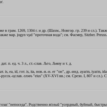
аґ
.
же в грам. 1269, 1304 г. и др. (Шахм., Новгор. гр. 239 и сл.). Так
акже мар. jogyn vµd "проточная вода"; см. Фасмер, Sitzber. Preuss.
дат. п. ед. ч. 3 л., ст.-слав.
Љго
,
Љмоу
и т. д.
т. is, ea, id, гот. is, ita, нов.-в.-н. ег "он", др.-инд. ayaґm, iyaґm, i
-русск.-цслав.
еговъ
"eius" (XV-XVI вв.; см. Срезн. I, 807 и сл.). 
?гозаґ "непоседа". Родственно
яґглый
"усердный, буйный, быстры