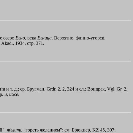
же озеро
Егно
, река
Егница
. Вероятно, финно-угорск.
 Akad., 1934, cтp. 371.
daґm и т. д.; ср. Бругман, Grdr. 2, 2, 324 и сл.; Вондрак, Vgl. Gr. 2,
Ср.
и
,
иже
.
й",
яґглить
"гореть желанием"; см. Брюкнер, KZ 45, 307;