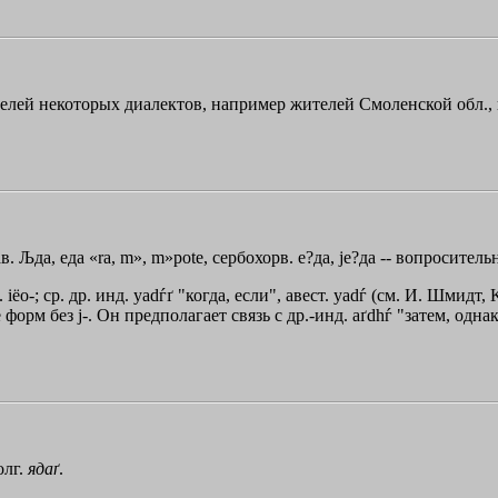
елей некоторых диалектов, например жителей Смоленской обл., ко
ав.
Љда
, еда
«ra
,
m»
,
m»pote
, сербохорв. е?да, jе?да -- вопросител
 iёo-; ср. др. инд. yadѓґ "когда, если", авест. yadѓ (см. И. Шмидт,
орм без j-. Он предполагает связь с др.-инд. aґdhѓ "затем, однако
олг.
ядаґ
.