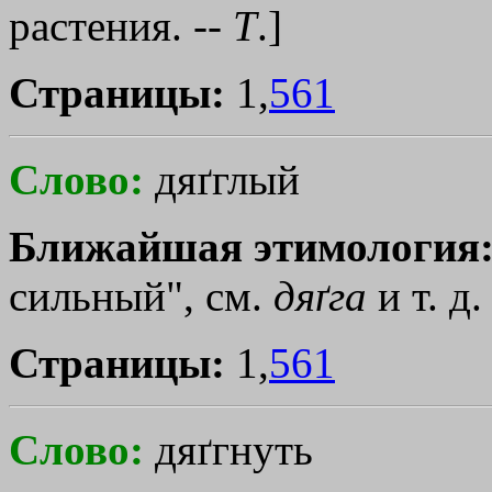
растения. --
Т
.]
Страницы:
1,
561
Слово:
дяґглый
Ближайшая этимология
сильный", см.
дяґга
и т. д.
Страницы:
1,
561
Слово:
дяґгнуть