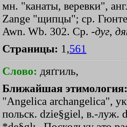
мн. "канаты, веревки", анг
Zange "щипцы"; ср. Гюнтер
Awn. Wb. 302. Ср. -
дуг
,
дя
Страницы:
1,
561
Слово:
дяґгиль,
Ближайшая этимология
"Angelica archangelica", у
польск. dzie§giel, в.-луж. 
*de§glь. Поскольку это р