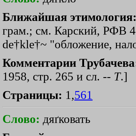
Ближайшая этимология
грам.; см. Карский, РФВ 49
de†kle†~ "обложение, нал
Комментарии Трубачева
1958, стр. 265 и сл. --
Т
.]
Страницы:
1,
561
Слово:
дяґковать