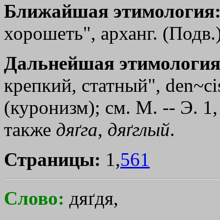
Ближайшая этимология
хорошеть", арханг. (Подв.
Дальнейшая этимология
крепкий, статный", den~cis
(куронизм); см. М. -- Э. 1,
также
дяґга
,
дяґглый
.
Страницы:
1,
561
Слово:
дяґдя,