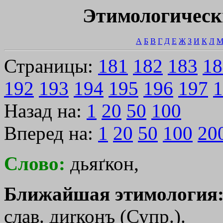
Этимологическ
А
Б
В
Г
Д
Е
Ж
З
И
К
Л
Страницы:
181
182
183
18
192
193
194
195
196
197
1
Назад на:
1
20
50
100
Вперед на:
1
20
50
100
20
Слово:
дьяґкон,
Ближайшая этимология
слав. ди
rконъ
(Супр.).