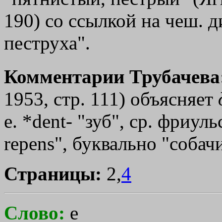
190) со ссылкой на чеш. ди
пеструха".
Комментарии Трубачева
1953, стр. 111) объясняет
е. *dent- "зуб", ср. фриульс
repens", буквально "собачи
Страницы:
2,
4
Слово:
е