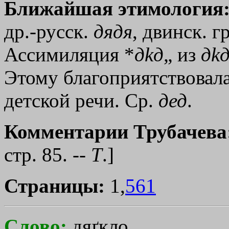
Ближайшая этимология
др.-русск.
дядя
, двинск. г
Ассимиляция *
д
kд
„
из
д
k
Этому благоприятствовала
детской речи. Ср.
дед
.
Комментарии Трубачева
стр. 85. --
Т
.]
Страницы:
1,
561
Слово:
дяґкло