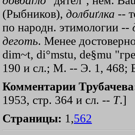
довбаґло
"дятел", нем. Bau
(Рыбников),
долбиґлка
-- т
по народн. этимологии --
деготь
. Менее достоверн
dim~t, di°mstu, de§mu "гре
190 и сл.; М. -- Э. 1, 468
Комментарии Трубачева
1953, стр. 364 и сл. --
Т
.]
Страницы:
1,
562