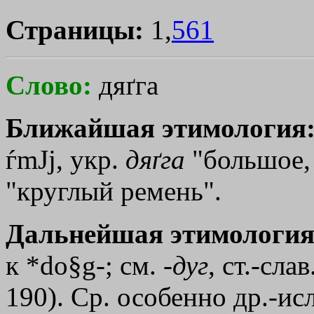
Страницы:
1,
561
Слово:
дяґга
Ближайшая этимология
ѓmЈj
, укр.
дяґга
"большое, 
"круглый ремень".
Дальнейшая этимология
к *do§g-; см. -
дуг
, ст.-слав
190). Ср. особенно др.-исл.