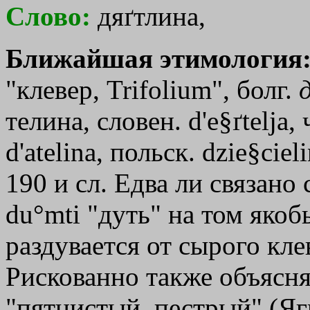
Слово:
дяґтлина,
Ближайшая этимология
"клевер, Trifolium", болг.
телина, словен. d'e§ґtelja, ч
d'atelina, польск. dzie§ciel
190 и сл. Едва ли связано
du°mti "дуть" на том якоб
раздувается от сырого клев
Рискованно также объяснят
"пятнистый, пестрый" (Яги