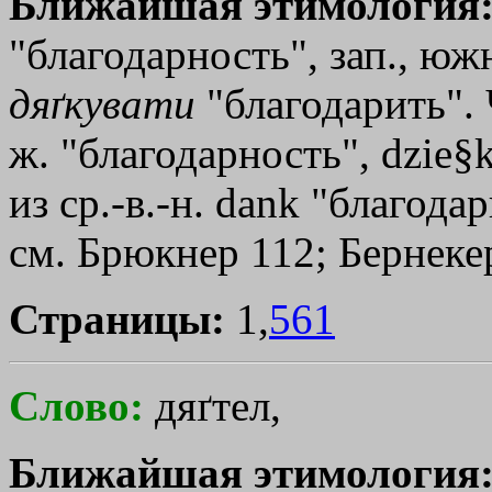
Ближайшая этимология
"благодарность", зап., южн
дяґкувати
"благодарить". Ч
ж. "благодарность", dzie§
из ср.-в.-н. dank "благода
см. Брюкнер 112; Бернекер
Страницы:
1,
561
Слово:
дяґтел,
Ближайшая этимология