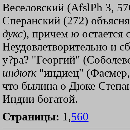
Веселовский (AfslPh 3, 570
Сперанский (272) объясня
дукс
), причем
ю
остается 
Неудовлетворительно и сбл
у?ра? "Георгий" (Соболевс
индюґк
"индиец" (Фасмер, 
что былина о Дюке Степан
Индии богатой.
Страницы:
1,
560