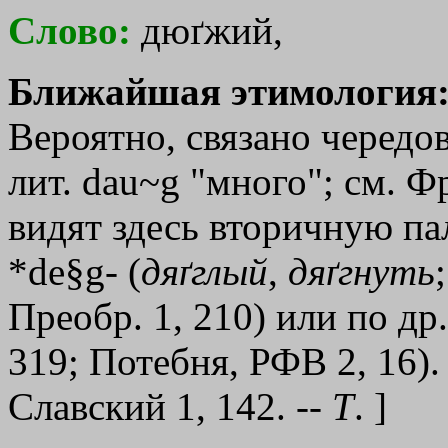
Слово:
дюґжий,
Ближайшая этимология
Вероятно, связано чередов
лит. dau~g "много"; см. Ф
видят здесь вторичную па
*de§g- (
дяґглый
,
дяґгнуть
Преобр. 1, 210) или по д
319; Потебня, РФВ 2, 16). 
Славский 1, 142. --
Т
. ]