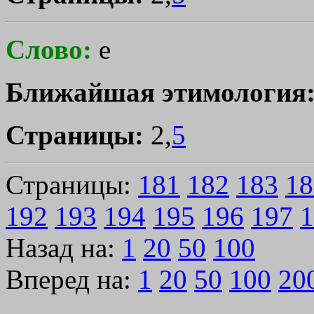
Слово:
е
Ближайшая этимология
Страницы:
2,
5
Страницы:
181
182
183
18
192
193
194
195
196
197
1
Назад на:
1
20
50
100
Вперед на:
1
20
50
100
20