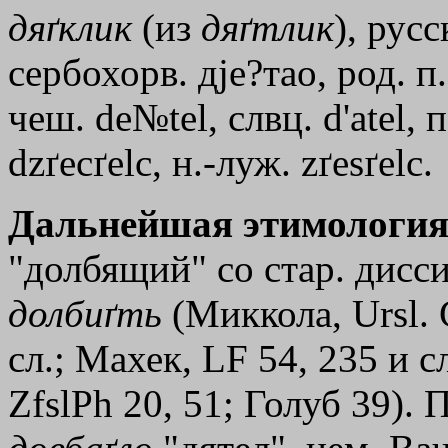
дяґклик
(из
дяґтлик
), русс
сербохорв. дjе?тao, род. п.
чеш. de№tel, слвц. d'atel, 
dzґecґelc, н.-луж. zґesґelc.
Дальнейшая этимология
"долбящий" со стар. диссими
долбиґть
(Миккола, Ursl. G
сл.; Махек, LF 54, 235 и сл
ZfslPh 20, 51; Голуб 39). 