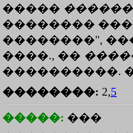
�����
������
�������� ���
��������", ���
����., ��
����
����������. 
��������:
2,
5
�����:
���