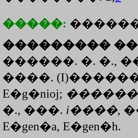
�����:
�����
��������� ��
������. �. �., �
����. (
I
)�������
E�g�nioj
;
������
�., ���.
i����
, 
E�gen�a
,
E�gen�h
.