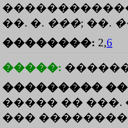
�������������
��. �.
���
; ��.
�
��������:
2,
6
�����:
�����
��������� ��
����� �� ���.
��� �������