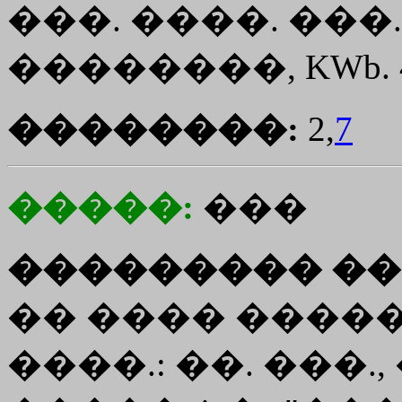
���. ����. ���. 1
��������, KWb. 4
��������:
2,
7
�����:
���
��������� ��
�� ���� ������"
����.: ��. ���.,