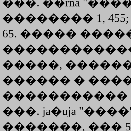
���. ��rna "����
�������� 1, 455; �
65. ����� ���
������������
�����, �����
������ � ����
����������� 
���. ja�uja "����" 
�������, ��� 5, 