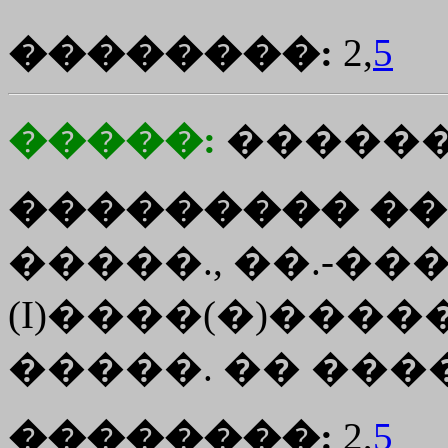
��������:
2,
5
�����:
������
��������� ��
�����., ��.-���
(
I
)����(�)�����
�����. �� ���
��������:
2,
5