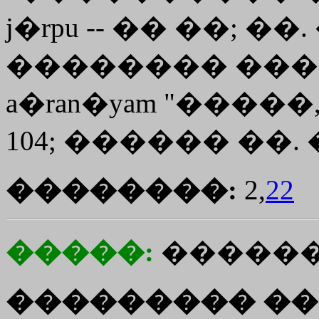
j�rpu -- �� ��; ��.
�������� ����
a�ran�yam "����
104; ������ ��. �
��������:
2,
22
�����:
������
��������� ��