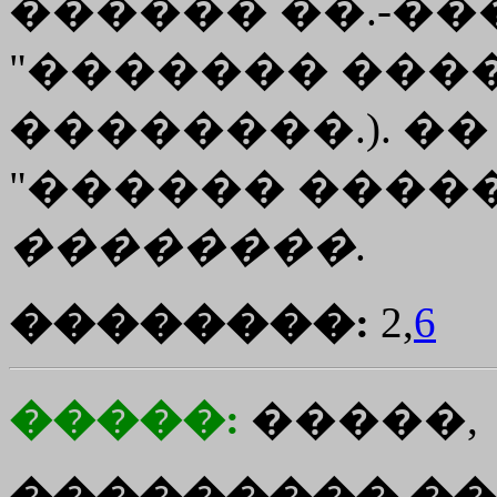
������ ��.-��
"������� ����
��������.). ��
"������ �����
��������
.
��������:
2,
6
�����:
�����,
��������� ��