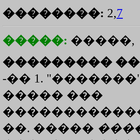
��������:
2,
7
�����:
�����,
��������� ��
-�� 1. "�������"
����� ���
������������
��. �����
���