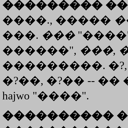
��������� ��
����., �����
�
���.
���
"����"
������",
���
,
���������. �?, 
�?��, �?�� -- �
hajwo "����".
���������� �