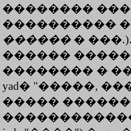
�������� ���
���������� �
������
� ���.
������ �����
�������� � ��.-
yad� "�����, ��
����� �����
������������ *j