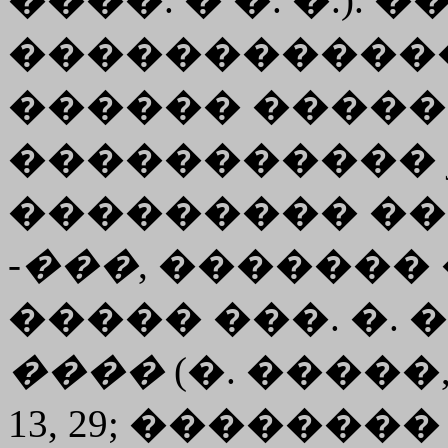
�����������
������ �����
����������� j�, 
��������� �
-
���
, �������
����� ���. �. �
����
(�. �����, K
13, 29; �������� 1