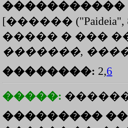
����������� 
[������ ("Paideia", 
����� � ��� �
�������
,
���
��������:
2,
6
�����:
������
��������� ��