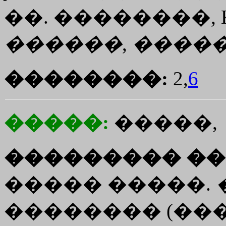
��. ��������, K
������
,
����
��������:
2,
6
�����:
�����,
��������� ��
����� �����.
�������� (���., 