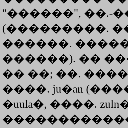
"������", ��.-
(���������. ���
������. ����
������). �� ����
�� ��; ��. �����
����. ju�an (����
�uula�, ����. zuln
������������, �