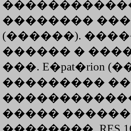
������������ �
�������� �����
(������). ���
������ � ���
���.
E�pat�rion
(�
��������� ��
������������
����� �������
��������, RES 16,