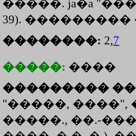
�����. ja�a "��
39). ���������
��������:
2,
7
�����:
����
��������� ��
"�����, ����", �
�����., ��.-��
����. � �. �.)