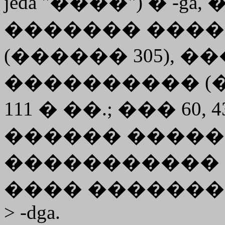
jeda "����") � -ga
������� ���
(������ 305), ���
���������� (�
111 � ��.; ��� 60
������ ������
����������� 
���� ��������
> -dga.