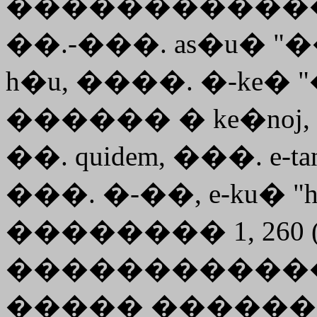
������������
��.-���. as�u� 
h�u, ����.
�
-
ke�
"
������ �
ke�noj
��. quidem, ���. e-tant
���. �-��, e-ku� "hi
�������� 1, 260 
������������
����� ������