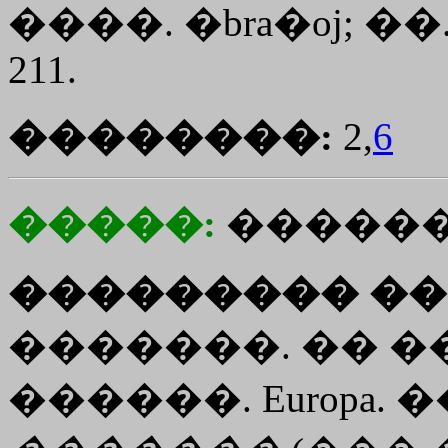
����.
�bra�oj
; ��
211.
��������:
2,
6
�����:
������
��������� ��
�������. �� ���
������. Europa. 