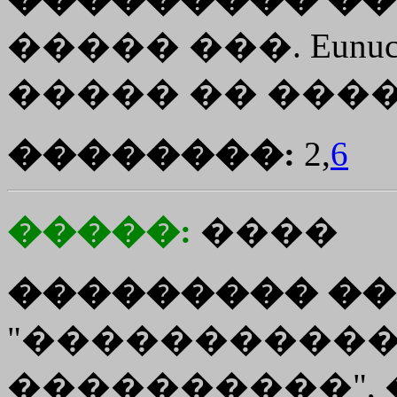
����� ���. Eunuch
����� �� ����
��������:
2,
6
�����:
����
��������� ��
"�����������
����������", 