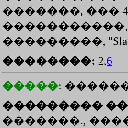
�������, ��� 49,
�����������, "Slav
���������, "Slavia
��������:
2,
6
�����:
�����
��������� ��
�������., ���