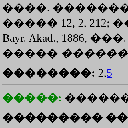
����. �������;
����� 12, 2, 212; 
Bayr. Akad., 1886, ��
�����
������
��������:
2,
5
�����:
������
��������� ��