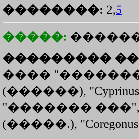
��������:
2,
5
�����:
�����
��������� ��
���� "�������
(������), "Cyprinus a
"������� ���"
(�����.), "Coregon