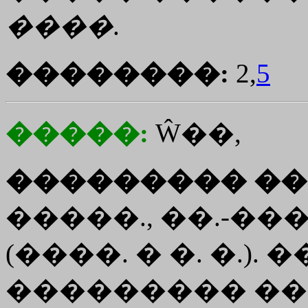
����
.
��������:
2,
5
�����:
Ŵ��,
��������� ��
�����., ��.-��
(����. � �. �.). 
��������� ���