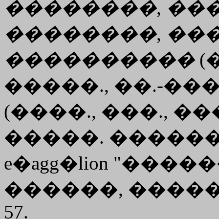
��������
,
��
��������
,
��
����������
(�
�����., ��.-����
(����., ���., ��
�����. ������
e�agg�lion
"������
������, ����� 12,
57.