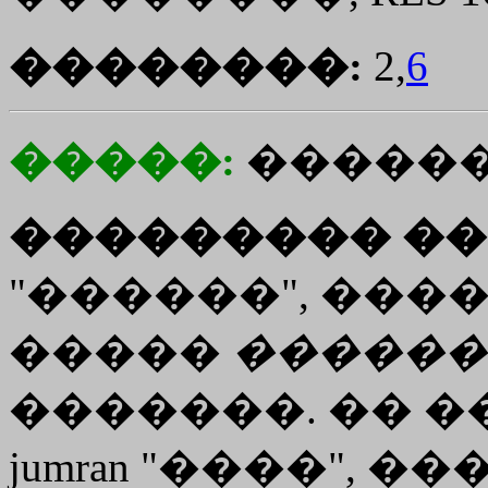
��������:
2,
6
�����:
�����
��������� ��
"������", ����
�����
������
�������. �� ��
jumran "����", ���.