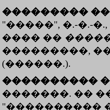
��������� ��
"�����", �.-�.-�
���� ��
����
���������, ����
(������.).
���������� �
�������. �� ���
"���������� �����