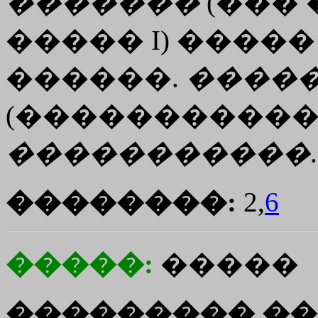
�������
(���
����� I) �����
������.
����
(�����������
�����������
.
��������:
2,
6
�����:
�����
��������� ��