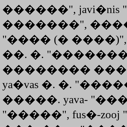
������", javi�ni
�������", �����.
"���� (� ����)", 
��. �. "������
�������� ����
ya�vas �. �. "��
�����. yava- "��
"�����",
fus�
-
zooj