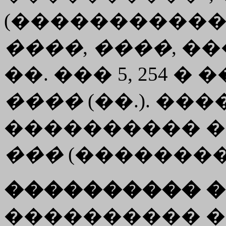
(�������������
����
,
����
, �
��. ��� 5, 254 �
����
(��.). �
���������� 
���
(��������, 
���������� �
���������� ���.