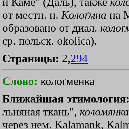
и Каме" (Даль), также
кол
от местн. н.
Колоґмна
на М
образовано от диал.
колоґ
ср. польск. оkоliса).
Страницы:
2,
294
Слово:
колоґменка
Ближайшая этимология
льняная ткань",
коломянка
через нем. Kalamank, Kalm