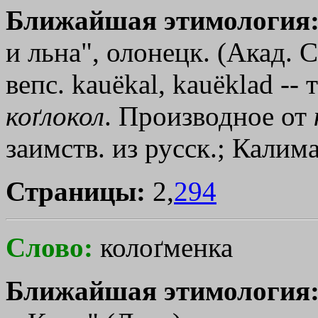
Ближайшая этимология
и льна", олонецк. (Акад. С
вепс. kauёkal, kauёklad --
коґлокол
. Производное от
заимств. из русск.; Калима
Страницы:
2,
294
Слово:
колоґменка
Ближайшая этимология