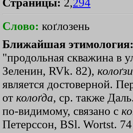
Страницы:
2,
294
Слово:
коґлозень
Ближайшая этимология
"продольная скважина в ул
Зеленин, RVk. 82),
колоґз
является достоверной. Пе
от
колоґда
, ср. также Дал
по-видимому, связано с
ко
Петерссон, BSl. Wortst. 74