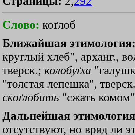
Страницы:
2,
292
Слово:
коґлоб
Ближайшая этимология
круглый хлеб", арханг., во
тверск.;
колобуґха
"галушк
"толстая лепешка", тверск
скоґлобить
"сжать комом"
Дальнейшая этимология
отсутствуют, но вряд ли э