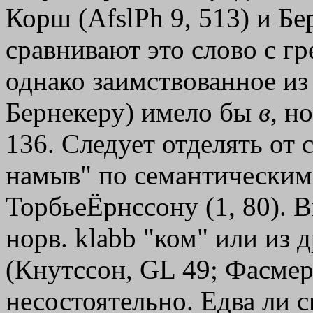
Корш (AfslPh 9, 513) и Бер
сравнивают это слово с гр
однако заимствованное из 
Бернекеру) имело бы
в
, н
136. Следует отделять от с
намыв" по семантическим
ТорбьеЁрнссону (1, 80). В
норв. klabb "ком" или из д
(Кнутссон, GL 49; Фасмер
несостоятельно. Едва ли с