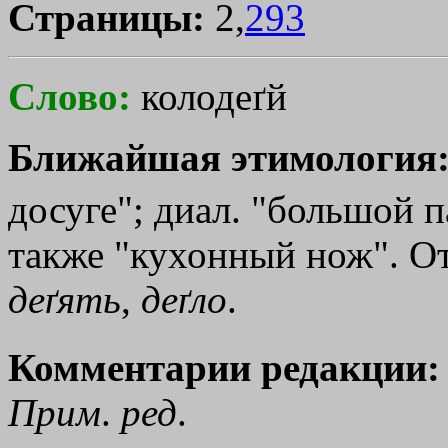
Страницы:
2,
293
Слово:
колодеґй
Ближайшая этимология
досуге"; диал. "большой 
также "кухонный нож". О
деґять
,
деґло
.
Комментарии редакции:
Прим
.
ред
.