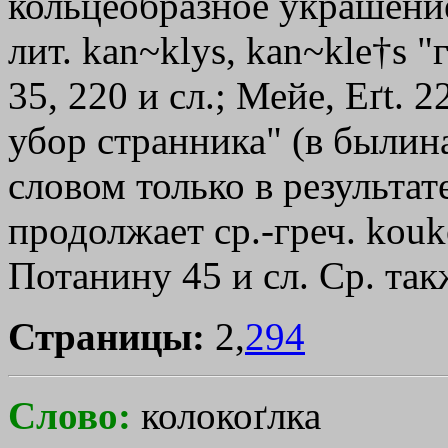
кольцеобразное украшение"
лит. kan~klys, kan~kle†s "
35, 220 и сл.; Мейе, Eґt. 2
убор странника" (в былина
словом только в результат
продолжает ср.-греч.
kouk
Потанину 45 и сл. Ср. та
Страницы:
2,
294
Слово:
колокоґлка