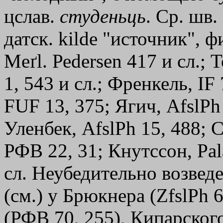
цслав.
студеньць
. Ср. шв.
датск. kildе "источник", ф
Мeґl. Реdеrsеn 417 и сл.;
1, 543 и сл.; Френкель, IF
FUF 13, 375; Ягич, AfslPh 
Уленбек, AfslPh 15, 488; 
РФВ 22, 31; Кнутссон, Раl
сл. Неубедительно возвед
(см.) у Брюкнера (ZfslPh 6
(РФВ 70, 255), Кипарского