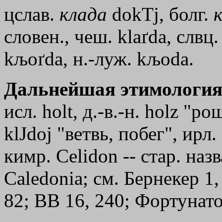
цслав.
клада
dokТj
, болг.
словен., чеш. klaґda, слвц.
kљoґda, н.-луж. kљоdа.
Дальнейшая этимология
исл. holt, д.-в.-н. holz "р
klЈdoj
"ветвь, побег", ирл. 
кимр. Сеlidоn -- стар. наз
Саlеdоniа; см. Бернекер 1
82; ВВ 16, 240; Фортунато