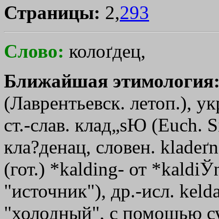
Страницы:
2,
293
Слово:
колоґдец,
Ближайшая этимология
(Лаврентьевск. летоп.), ук
ст.-слав. клад
„sЮ
(Еuсh. Si
кла?денац, словен. kladeґ
(гот.) *kalding- от *kaldiЎ
"источник"), др.-исл. kelda
"холодный", с помощью су