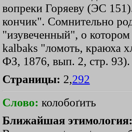
вопреки Горяеву (ЭС 151
кончик". Сомнительно род
"изувеченный", о котором 
kalbaks "ломоть, краюха х
ФЗ, 1876, вып. 2, стр. 93).
Страницы:
2,
292
Слово:
колобоґить
Ближайшая этимология