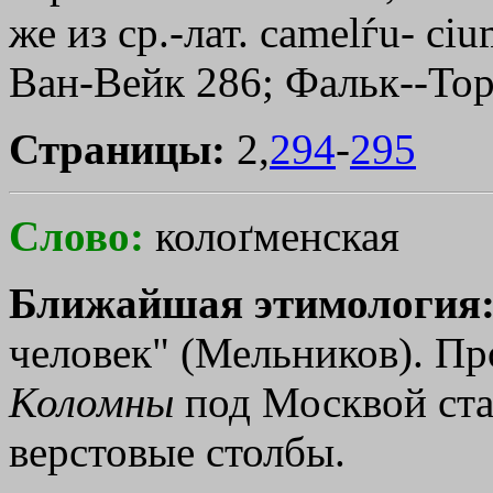
же из ср.-лат. саmеlѓu- ciu
Ван-Вейк 286; Фальк--Тор
Страницы:
2,
294
-
295
Слово:
колоґменская
Ближайшая этимология
человек" (Мельников). Пр
Коломны
под Москвой ста
верстовые столбы.