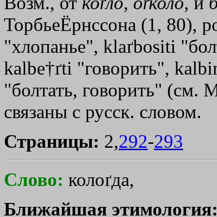
Возм., от
коґло
,
оґколо
, и
ТорбьеЁрнссона (1, 80), р
"хлопанье", klaґbositi "бол
kalbe†ґti "говорить", kalbin
"болтать, говорить" (см. М
связаны с русск. словом.
Страницы:
2,
292
-
293
Слово:
колоґда,
Ближайшая этимология