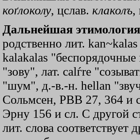
коґлоколу
, цслав.
клаколъ
,
Дальнейшая этимология
родственно лит. kan~kalas 
kаlаkаlаs "беспорядочные
"зову", лат. саlѓrе "созыва
"шум", д.-в.-н. hellan "зву
Сольмсен, РВВ 27, 364 и 
Эрну 156 и сл. С другой 
лит. слова соответствует д