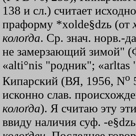
138 и сл.) считает исход
праформу *хolde§dzь (от
колоґда
. Ср. знач. норв.-д
не замерзающий зимой" (Ф
«alti°nis "родник"; «aґlta
o
Кипарский (ВЯ, 1956, N
5
исконно слав. происхожд
колоґда
). Я считаю эту э
ввиду наличия суф. -e§dzь
колоґдец
. Последнее гово