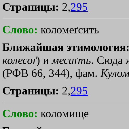
Страницы:
2,
295
Слово:
коломеґсить
Ближайшая этимология
колесоґ
) и
месиґть
. Сюда 
(РФВ 66, 344), фам.
Кулом
Страницы:
2,
295
Слово:
коломище