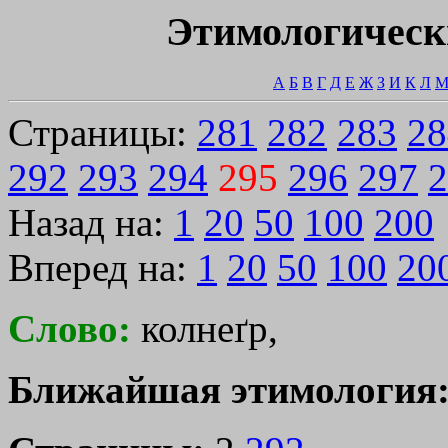
Этимологическ
А
Б
В
Г
Д
Е
Ж
З
И
К
Л
Страницы:
281
282
283
28
292
293
294
295
296
297
2
Назад на:
1
20
50
100
200
Вперед на:
1
20
50
100
20
Слово:
колнеґр,
Ближайшая этимология