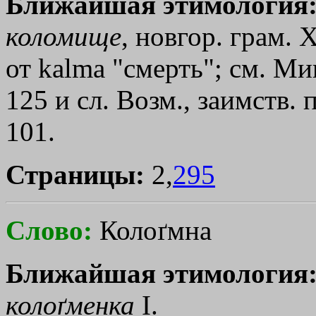
Ближайшая этимология
коломище
, новгор. грам. Х
от kalma "смерть"; см. М
125 и сл. Возм., заимств. 
101.
Страницы:
2,
295
Слово:
Колоґмна
Ближайшая этимология
колоґменка
I.