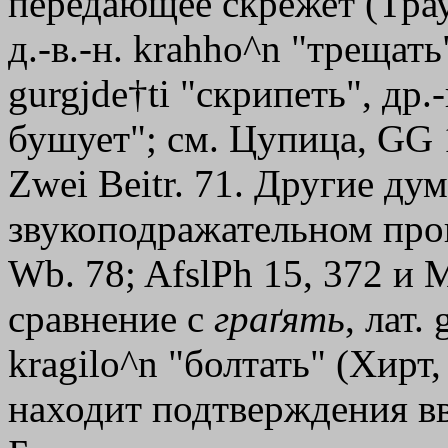
передающее скрежет (Трау
д.-в.-н. krahho^n "трещать",
gurgјde†ti "скрипеть", др.-
бушует"; см. Цупица, GG 1
Zwei Beitr. 71. Другие ду
звукоподражательном про
Wb. 78; AfslPh 15, 372 и
сравнение с
граґять
, лат.
kragilo^n "болтать" (Хирт,
находит подтверждения вв