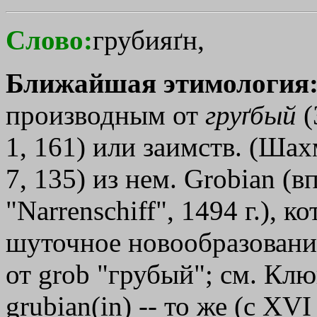
Слово:
грубияґн,
Ближайшая этимология
производным от
груґбый
(
1, 161) или заимств. (Шах
7, 135) из нем. Grobian (в
"Narrenschiff", 1494 г.), 
шуточное новообразование
от grob "грубый"; см. Клю
grubian(in) -- то же (с XV