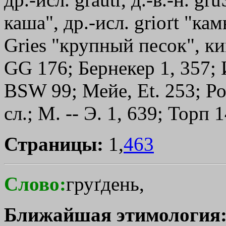
каша", др.-исл. grioґt "камн
Gries "крупный песок", ким
GG 176; Бернекер 1, 357; 
BSW 99; Мейе, Et. 253; Роз
сл.; М. -- Э. 1, 639; Торп 1
Страницы:
1,
463
Слово:
груґдень,
Ближайшая этимология