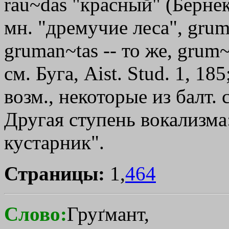
rau~das "красный" (Бернек
мн. "дремучие леса", grum
gruman~tas -- то же, grum~
см. Буга, Aist. Stud. 1, 18
возм., некоторые из балт. 
Другая ступень вокализма:
кустарник".
Страницы:
1,
464
Слово:
Груґмант,