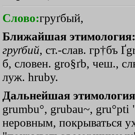
Слово:
груґбый,
Ближайшая этимология
груґбий
, ст.-слав. гр
†бъ
Ґg
б, словен. gro§ґb, чеш., сл
луж. hruby.
Дальнейшая этимология
grumbu°, grubau~, gru°pti
неровным, покрываться ух