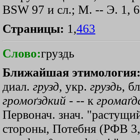
BSW 97 и сл.; М. -- Э. 1, 
Страницы:
1,
463
Слово:
груздь
Ближайшая этимология
диал.
грузд
, укр.
груздь
, б
громоґздкий
- -- к
громаґд
Первонач. знач. "растущий
стороны, Потебня (РФВ 3, 