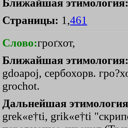
Ближайшая этимология
Страницы:
1,
461
Слово:
гроґхот,
Ближайшая этимология
gdoаpoj
, сербохорв. гро?хо
grochot.
Дальнейшая этимология
grek«e†ti, grik«e†ti "скрип