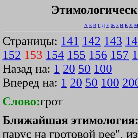
Этимологическ
А
Б
В
Г
Д
Е
Ж
З
И
К
Л
Страницы:
141
142
143
14
152
153
154
155
156
157
1
Назад на:
1
20
50
100
Вперед на:
1
20
50
100
20
Слово:
грот
Ближайшая этимология
парус на гротовой рее", из 