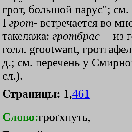
грот, большой парус"; см
I
грот
- встречается во мн
такелажа:
гротбрас
-- из 
голл. grootwant, гротгафель 
д.; см. перечень у Смирно
сл.).
Страницы:
1,
461
Слово:
гроґхнуть,