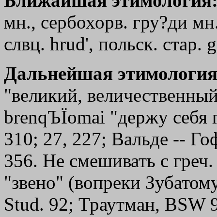
Ближайшая этимология
мн., сербохорв. гру?ди мн.
слвц. hrud', польск. стар. g
Дальнейшая этимология
"великий, величественный
brenqЪ
Ї
omai
"держу себя г
310; 27, 227; Вальде -- Гоф
356. Не смешивать с греч
"звено" (вопреки Зубатому
Stud. 92; Траутман, BSW 94