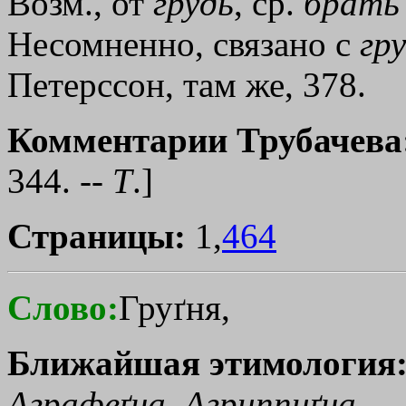
Возм., от
грудь
, ср.
брать
Несомненно, связано с
гр
Петерссон, там же, 378.
Комментарии Трубачева
344. --
Т
.]
Страницы:
1,
464
Слово:
Груґня,
Ближайшая этимология
Аграфеґна
,
Агриппиґна
.