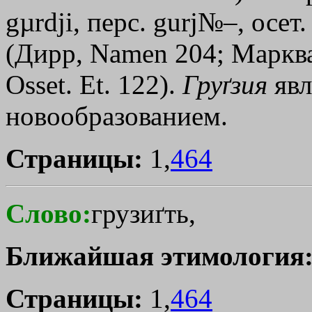
gµrdјi, перс. gurj№–, осет.
(Дирр, Namen 204; Марква
Osset. Et. 122).
Груґзия
явл
новообразованием.
Страницы:
1,
464
Слово:
грузиґть,
Ближайшая этимология
Страницы:
1,
464