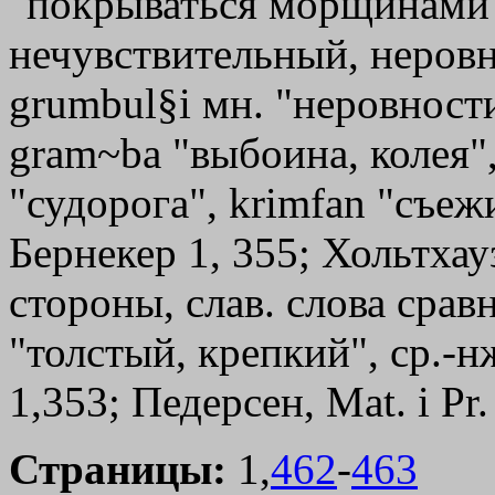
"покрываться морщинами",
нечувствительный, неров
grumbul§i мн. "неровност
gram~ba "выбоина, колея", 
"судорога", krimfan "съеж
Бернекер 1, 355; Хольтхау
стороны, слав. слова сравн
"толстый, крепкий", ср.-нж
1,353; Педерсен, Mat. i Pr
Страницы:
1,
462
-
463