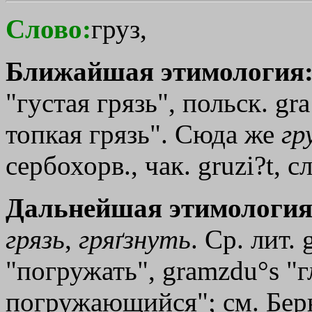
Слово:
груз,
Ближайшая этимология
"густая грязь", польск. gra
топкая грязь". Сюда же
гр
сербохорв., чак. gruzi?t, сл
Дальнейшая этимология
грязь
,
гряґзнуть
. Ср. лит.
"погружать", gramzdu°s "
погружающийся"; см. Берне