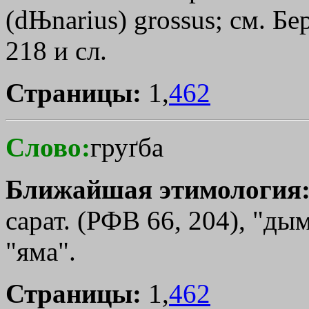
(dЊnarius) grossus; см. Б
218 и сл.
Страницы:
1,
462
Слово:
груґба
Ближайшая этимология
сарат. (РФВ 66, 204), "ды
"яма".
Страницы:
1,
462