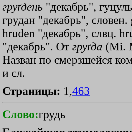
груґдень
"декабрь", гуцуль
грудан "декабрь", словен.
hruden "декабрь", слвц. hr
"декабрь". От
груґда
(Mi. 
Назван по смерзшейся ком
и сл.
Страницы:
1,
463
Слово:
грудь