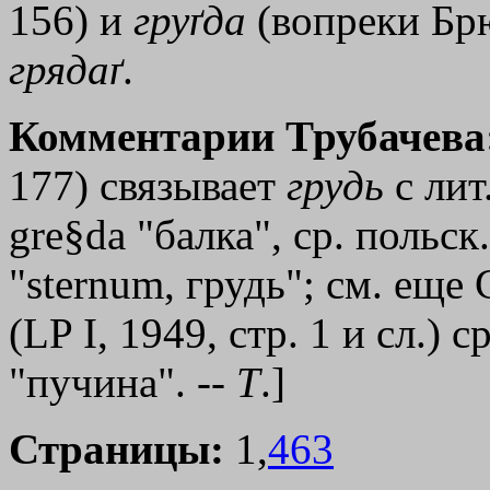
156) и
груґда
(вопреки Брю
грядаґ
.
Комментарии Трубачева
177) связывает
грудь
с лит.
gre§da "балка", ср. польск
"sternum, грудь"; см. еще 
(LP I, 1949, стр. 1 и сл.) 
"пучина". --
Т
.]
Страницы:
1,
463