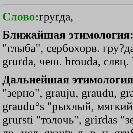
Слово:
груґда,
Ближайшая этимология
"глыба", сербохорв. гру?да
gruґda, чеш. hrouda, слвц. 
Дальнейшая этимология
"зерно", grauјu, graudu, gr
graudu°s "рыхлый, мягкий,
gruґsti "толочь", grіґdas "з
др.-исл. grautr, д.-в.-н. gr