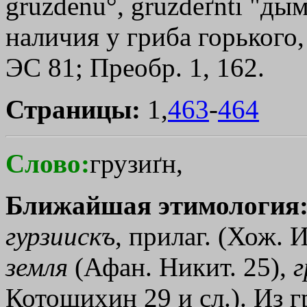
gruzdenu°, gruzdeґnti "ды
наличия у гриба горького,
ЭС 81; Преобр. 1, 162.
Страницы:
1,
463
-
464
Слово:
грузиґн,
Ближайшая этимология
гурзиискъ
, прилаг. (Хож. 
земля
(Афан. Никит. 25),
г
Котошихин 29 и сл.). Из гр