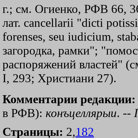
г.; см. Огиенко, РФВ 66, 36
лат. саnсеllаrii "dicti poti
forenses, sеu iudicium, stab
загородка, рамки"; "помо
распоряжений властей" (с
I, 293; Христиани 27).
Комментарии редакции:
в РФВ):
конъцеллярыи
. --
Страницы:
2,
182