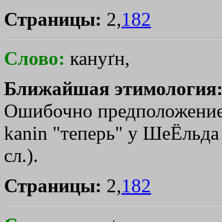
Страницы:
2,
182
Слово:
кануґн,
Ближайшая этимология
Ошибочно предположение 
kanіn "теперь" у ШеЁльда
сл.).
Страницы:
2,
182