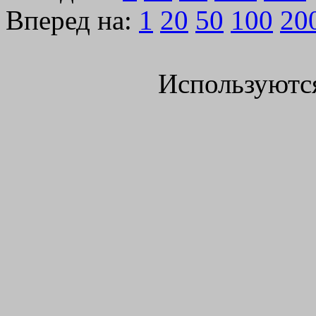
Вперед на:
1
20
50
100
20
Используютс