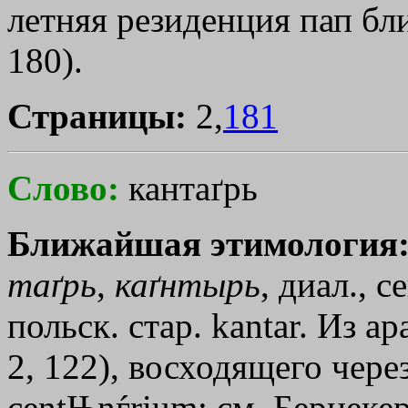
летняя резиденция пап бл
180).
Страницы:
2,
181
Слово:
кантаґрь
Ближайшая этимология
таґрь
,
каґнтырь
, диал., с
польск. стар. kantar. Из ар
2, 122), восходящего чере
centЊnѓrium; см. Бернекер 