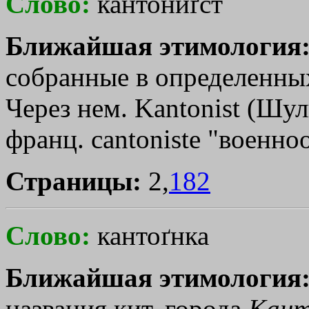
Слово:
кантониґст
Ближайшая этимология
собранные в определенных
Через нем. Kantonist (Шул
франц. cantoniste "военно
Страницы:
2,
182
Слово:
кантоґнка
Ближайшая этимология
названия кит. города
Кант