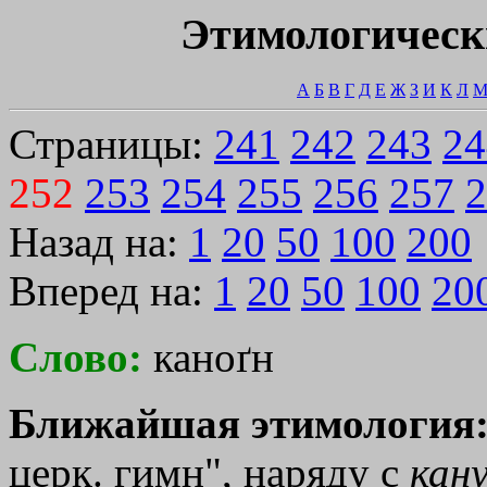
Этимологическ
А
Б
В
Г
Д
Е
Ж
З
И
К
Л
Страницы:
241
242
243
24
252
253
254
255
256
257
2
Назад на:
1
20
50
100
200
Вперед на:
1
20
50
100
20
Слово:
каноґн
Ближайшая этимология
церк. гимн", наряду с
кану