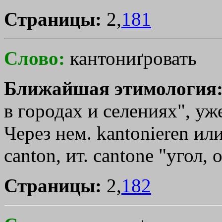
Страницы:
2,
181
Слово:
кантониґровать
Ближайшая этимология
в городах и селениях", уж
Через нем. kantonieren ил
саntоn, ит. саntоnе "угол, 
Страницы:
2,
182