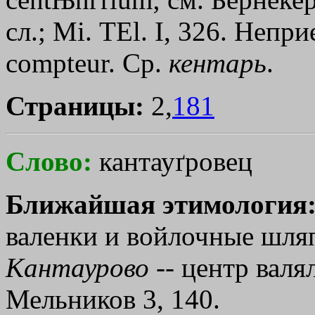
сл.; Мi. ТЕl. I, 326. Неп
соmрtеur. Ср.
кентарь
.
Страницы:
2,
181
Слово:
кантауґровец
Ближайшая этимология
валенки и войлочные шляпы
Кантаурово
-- центр валя
Мельников 3, 140.