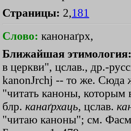
Страницы:
2,
181
Слово:
канонаґрх,
Ближайшая этимология
в церкви", цслав., др.-рус
kanonЈrchj
-- то же. Сюда
"читать каноны, которым 
блр.
канаґрхаць
, цслав.
ка
"читаю каноны"; см. Фасмер