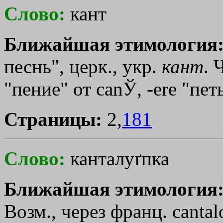
Слово:
кант
Ближайшая этимология
песнь", церк., укр.
кант
. 
"пение" от саnЎ, -еrе "пет
Страницы:
2,
181
Слово:
канталуґпка
Ближайшая этимология
Возм., через франц. саntаl