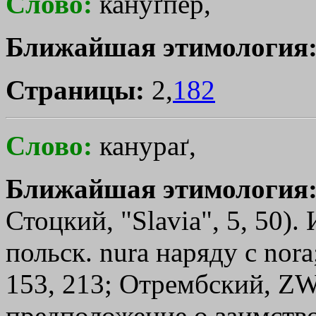
Слово:
кануґпер,
Ближайшая этимология
Страницы:
2,
182
Слово:
канураґ,
Ближайшая этимология
Стоцкий, "Slavia", 5, 50).
польск. nurа наряду с nоrа
153, 213; Отрембский, Z
предположение о заимствов