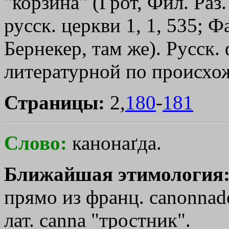
"корзина" (Грот, Фил. Раз.
русск. церкви 1, 1, 535; 
Бернекер, там же). Русск. 
литературной по происхож
Страницы:
2,
180
-
181
Слово:
канонаґда.
Ближайшая этимология
прямо из франц. саnоnnаdе
лат. саnnа "тростник".