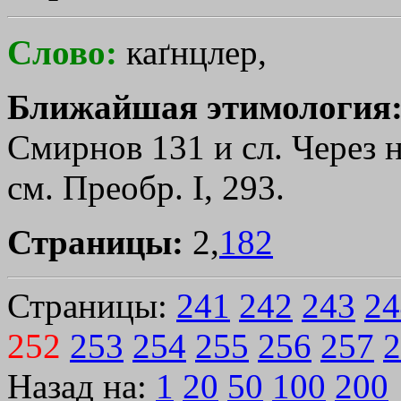
Слово:
каґнцлер,
Ближайшая этимология
Смирнов 131 и сл. Через не
см. Преобр. I, 293.
Страницы:
2,
182
Страницы:
241
242
243
24
252
253
254
255
256
257
2
Назад на:
1
20
50
100
200