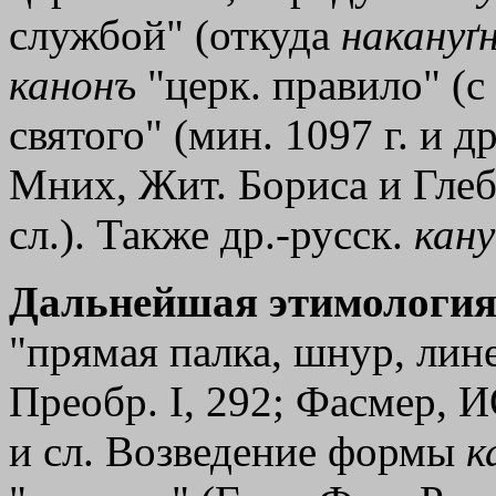
службой" (откуда
накануґ
канонъ
"церк. правило" (с 1
святого" (мин. 1097 г. и д
Мних, Жит. Бориса и Глеба 
сл.). Также др.-русск.
кан
Дальнейшая этимология
"прямая палка, шнур, лине
Преобр. I, 292; Фасмер, ИО
и сл. Возведение формы
к