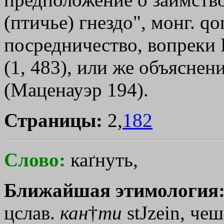
(птичье) гнездо", монг. q
посредничество, вопреки 
(1, 483), или же объяснени
(Маценауэр 194).
Страницы:
2,
182
Слово:
каґнуть,
Ближайшая этимология
цслав.
кан
†
ти
stЈzein
, чеш