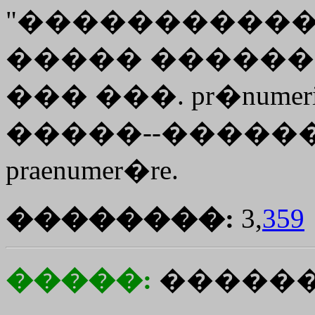
"����������� �
����� ������. pr
��� ���. pr�numerier
�����--������ 2
praenumer�re.
��������:
3,
359
�����:
�����