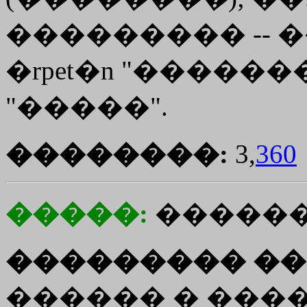
��������� -- 
�rpet�n
"������
"�����".
��������:
3,
360
�����:
������
��������� ��
������ � ����