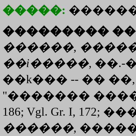
�����:
������
��������� ��
������
,
����
��i�����
, ��.
��
k���
-- �� ��
"������� ����" (
186; Vgl. Gr. I, 172; 
������
, ����