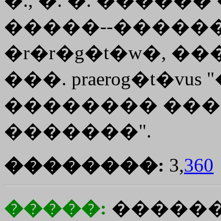
�., �. �. ������ 
�����--������ 2
�r�r�g�t�w�, ����
���. praerog�t�vu
�������� ��
�������".
��������:
3,
360
�����:
�����