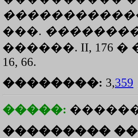
�����������
���.
�������
������. II, 176 
16, 66.
��������:
3,
359
�����:
������
��������� ��