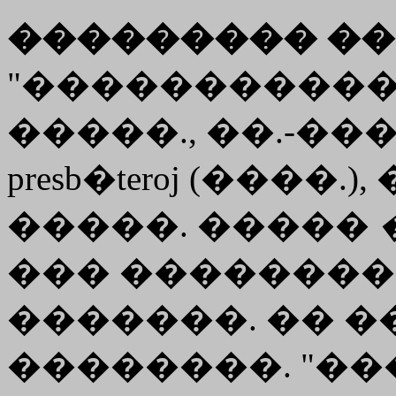
��������� ��
"������������
�����., ��.-��
presb�teroj
(����.)
�����. �����
��� ��������
�������. �� �
��������. "�