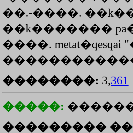
��.-����. ��
k�
��
k�������
pa
����.
metat�qesqai
"
������������"
��������:
3,
361
�����:
������
��������� ��