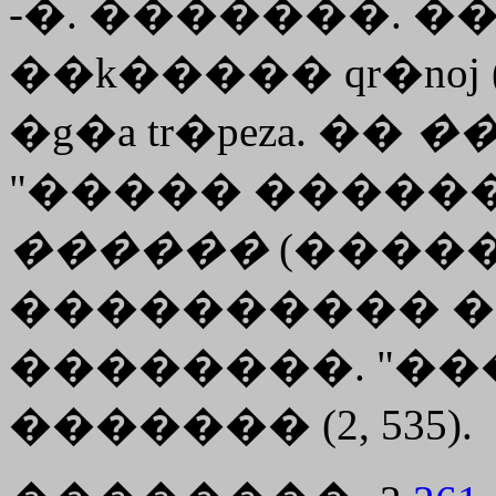
-�. �������. ��
��
k�����
qr�noj
�g�a
tr�peza
. ��
�
"����� ������
������
(������. 
���������� �
��������. "��
������� (2, 535).