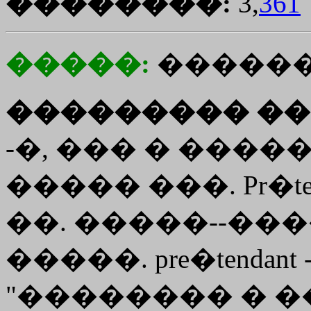
��������:
3,
361
�����:
������
��������� ��
-�, ��� � ����� 
����� ���. Pr�tend
��. �����--�����
�����. pre�tendant 
"�������� � �