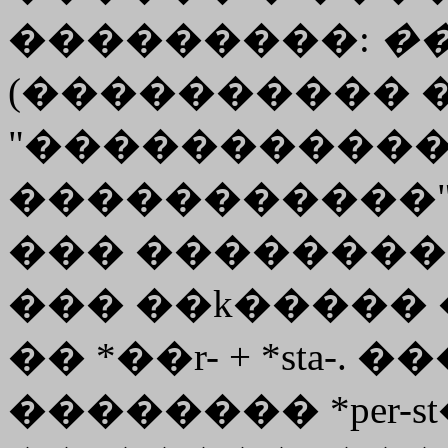
���������:
�
(���������� �II
"�����������
�����������"
��� ��������
��� ��
k�����
�� *��r- + *sta-
�������� *per-st