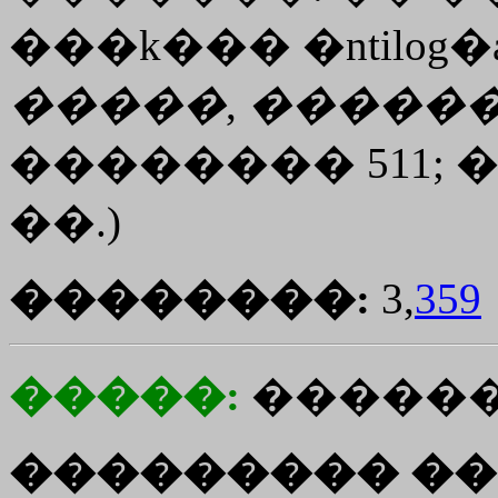
���
k���
�ntilog�
�����
,
�����
�������� 511; ����
��.)
��������:
3,
359
�����:
�����
��������� ��