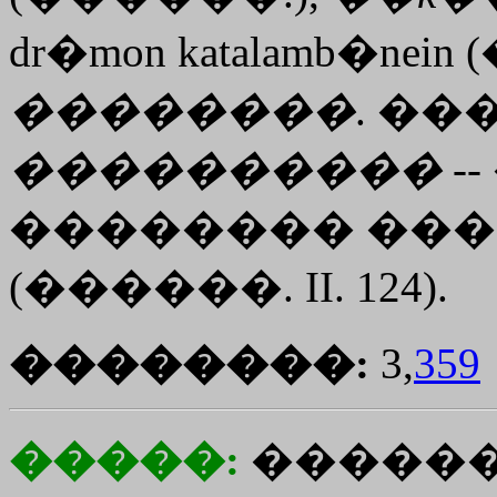
dr�mon
katalamb�nein
(
��������
. ��
����������
--
�������� ���
(������. II. 124).
��������:
3,
359
�����:
������