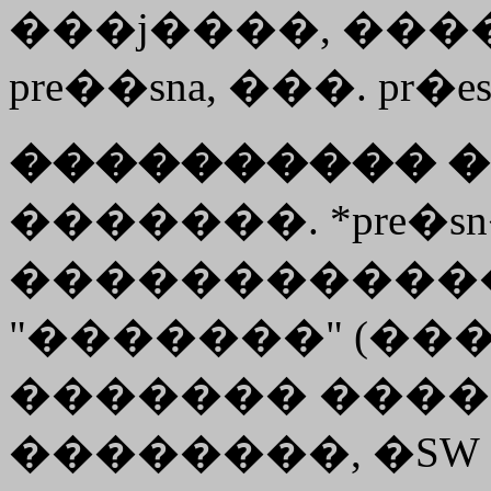
���j����, �����
pre��sna, ���. pr�e
���������� �
�������. *pre�sn�
������������ �
"�������" (�����
������� �����
��������, �SW 