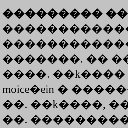
��������� ��
������������
�����������
�������. �� ���
����. ��
k����
moice�ein
� �����
��. ��
k����
, �
��. �����������