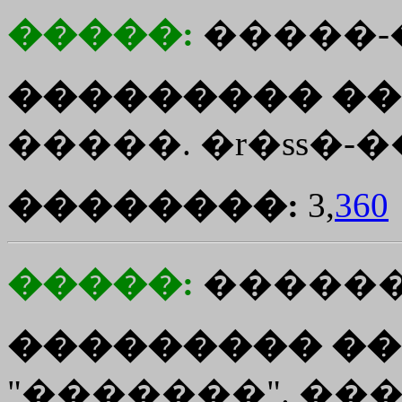
�����:
�����-
��������� ��
�����. �r�ss�-���
��������:
3,
360
�����:
�����
��������� ��
"�������". ���