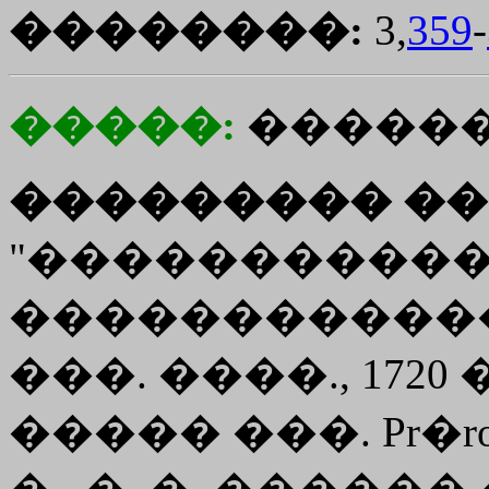
��������:
3,
359
-
�����:
�����
��������� ��
"�����������
������������
���. ����., 1720 
����� ���. Pr�roga