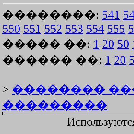
��������:
541
5
550
551
552
553
554
555
5
����� ��:
1
20
50
������ ��:
1
20
>
�������� �
���������
Используютс