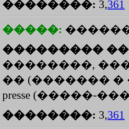
��������:
3,
361
�����:
������
��������� ��
��������, ����� 
�� (������� � �
presse (�����-���
��������:
3,
361