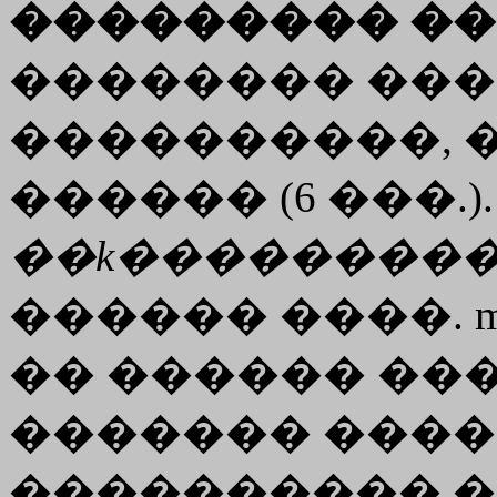
��������� ��
�������� ���
����������, 
������ (6 ���.)
��
k��������
������ ����.
m
�� ������ ��
������� ����
���������� ��