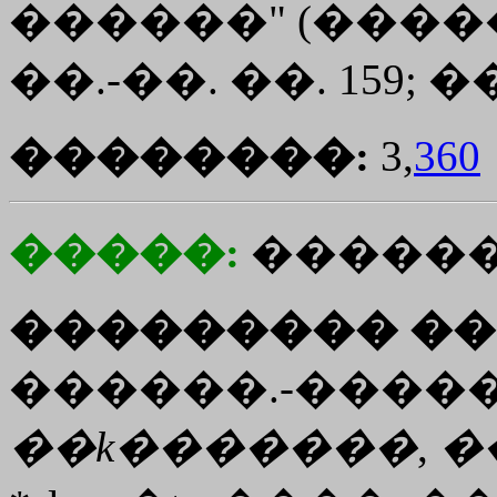
������" (������,
��.-��. ��. 159; ��
��������:
3,
360
�����:
������
��������� ��
������.-�����.
��
k�������
,
�