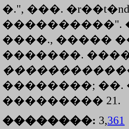
�.", ���. �r��t
����������". 
����., ����� ���
�������. ���
�����������
��������; ��. �
��������� 21.
��������:
3,
361