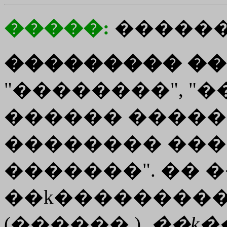
�����:
�����
��������� ��
"��������", "
������ �����
�������� ���
�������". �� �
��
k��������
(������.),
��
k