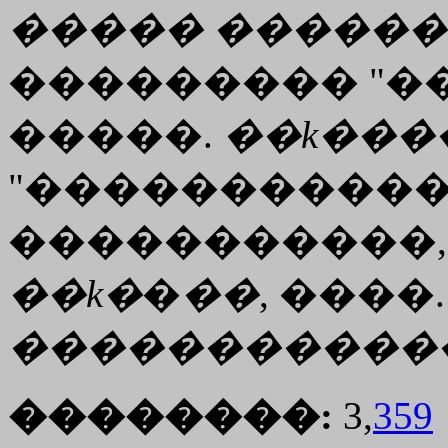
�����
������
��������� "��
�����.
��
k���
"�����������
�����������,
��
k�
�
��
, ����.
�����������
��������:
3,
359