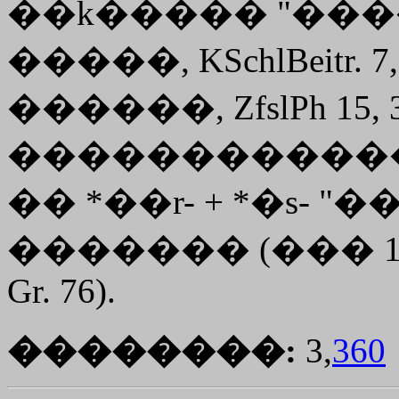
��
k�����
"���
�����, KSchlBeitr. 7,
������, ZfslPh 15,
�����������
�� *��r- + *�s- 
������� (��� 18,
Gr. 76).
��������:
3,
360