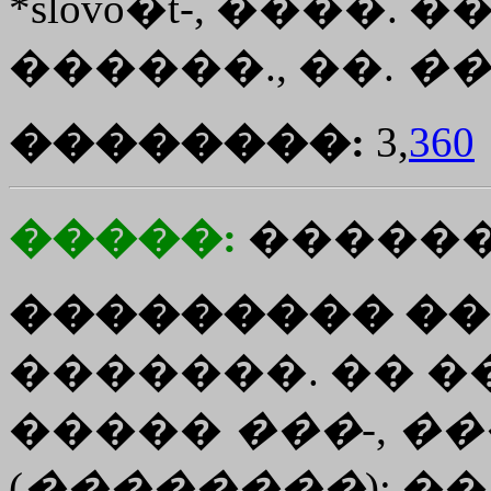
*slovo�t-, ����. 
������., ��.
��
��������:
3,
360
�����:
������
��������� ��
�������. �� �
�����
���
-,
��
(
��������
); ��