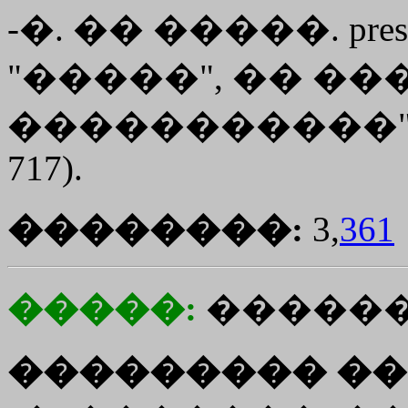
-�. �� �����. pres
"�����", �� ���. 
�����������"
717).
��������:
3,
361
�����:
������
��������� ��