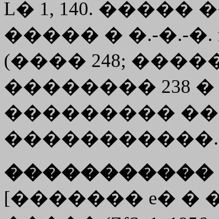
L� 1, 140. ����
����� � �.-�.-�.
(���� 248; ����
�������� 238 � 
��������� �
�����������.
����������� 
[������� e� �