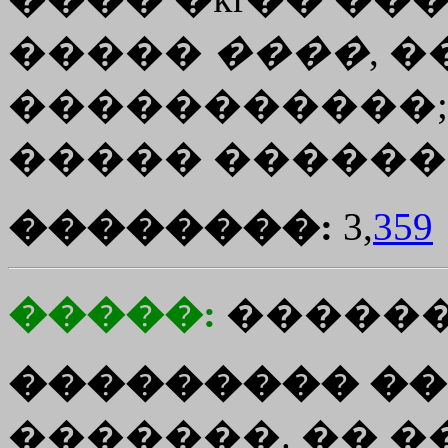
�����
����
, 
�����������;
����� �������
��������:
3,
359
�����:
������
��������� ��
�������. �� ��