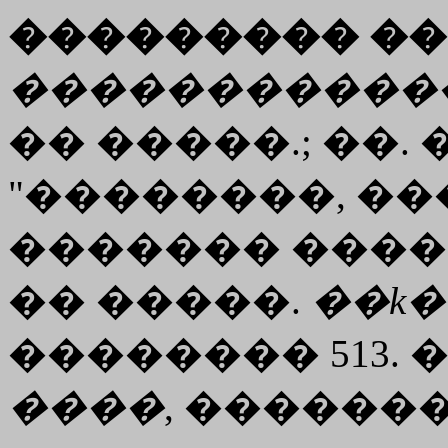
��������� ��
�����������
�� �����.; ��.
"��������, ��
������� ����
�� �����.
��
k
�������� 513. 
����
, ������� 