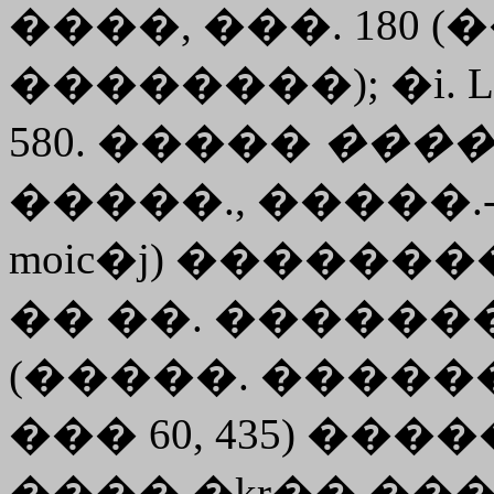
����, ���. 180 
��������); �i. L� 
580. �����
���
�����., �����.
moic�j
) ��������
�� ��. ������
(�����. �������
��� 60, 435) ��
���� �
kr��
��� 