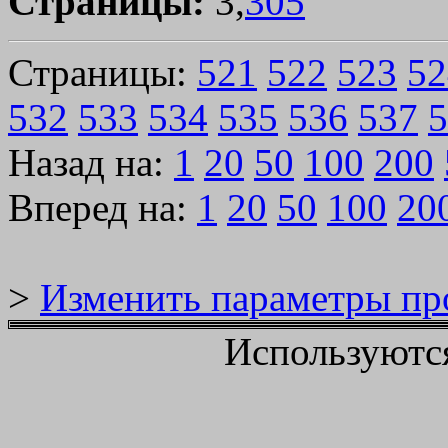
Страницы:
3,
305
Страницы:
521
522
523
52
532
533
534
535
536
537
5
Назад на:
1
20
50
100
200
Вперед на:
1
20
50
100
20
>
Изменить параметры пр
Используютс