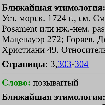
Ближайшая этимология
Уст. морск. 1724 г., см. С
Роsаmеnt или нж.-нем. раs
Маценауэр 272; Горяев, Доп
Христиани 49. Относитель
Страницы:
3,
303
-
304
Слово:
позываґтый
Ближайшая этимология