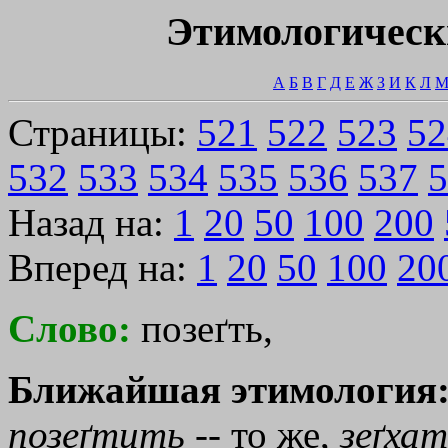
Этимологическ
А
Б
В
Г
Д
Е
Ж
З
И
К
Л
Страницы:
521
522
523
52
532
533
534
535
536
537
5
Назад на:
1
20
50
100
200
Вперед на:
1
20
50
100
20
Слово:
позеґть,
Ближайшая этимология
позеґтить
-- то же,
зеґхат