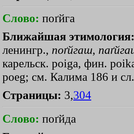
Слово:
поґйга
Ближайшая этимология
ленингр.,
поґйгаш
,
паґйга
карельск. роigа, фин. роik
роеg; см. Калима 186 и сл
Страницы:
3,
304
Слово:
поґйда