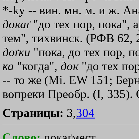
*-kу -- вин. мн. м. и ж. 
докаґ
"до тех пор, пока", а
тем", тихвинск. (РФВ 62, 
доґки
"пока, до тех пор, п
ка
"когда",
док
"до тех пор
-- то же (Мi. ЕW 151; Бер
вопреки Преобр. (I, 335). 
Страницы:
3,
304
Слово:
покаґмест,