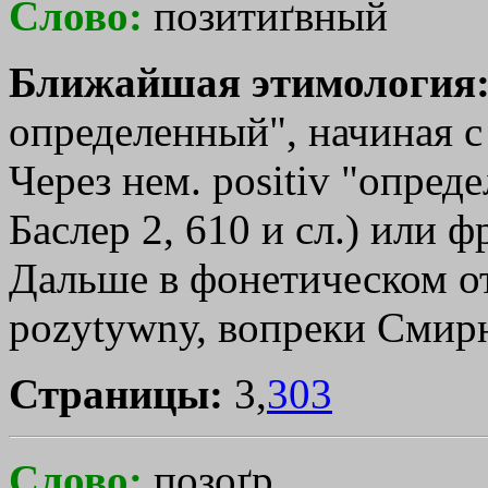
Слово:
позитиґвный
Ближайшая этимология
определенный", начиная с
Через нем. positiv "опреде
Баслер 2, 610 и сл.) или фр
Дальше в фонетическом о
роzуtуwnу, вопреки Смир
Страницы:
3,
303
Слово:
позоґр,