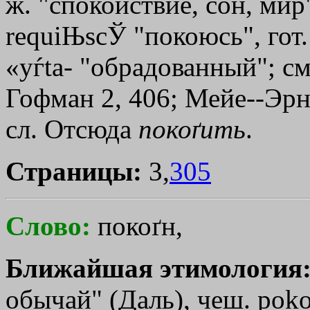
ж. "спокойствие, сон, мир
requiЊscЎ "покоюсь", гот. 
«уѓtа- "обрадованный"; с
Гофман 2, 406; Мейе--Эрну
сл. Отсюда
покоґить
.
Страницы:
3,
305
Слово:
покоґн,
Ближайшая этимология
обычай" (Даль), чеш. роk