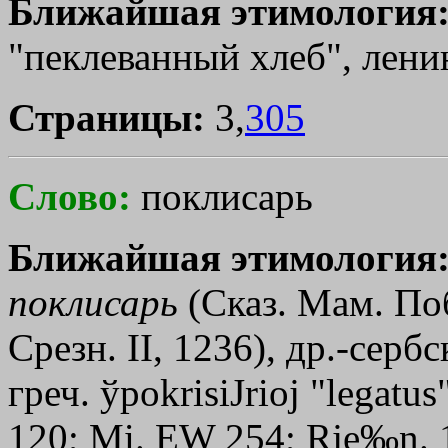
Ближайшая этимология
"пеклеванный хлеб", лени
Страницы:
3,
305
Слово:
поклисарь
Ближайшая этимология
поклисарь
(Сказ. Мам. Поб
Срезн. II, 1236), др.-сербс
греч.
ўpokrisiЈrioj
"legatus
120; Мi. ЕW 254; Rje‰n. 1