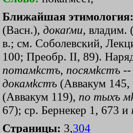
Ближайшая этимология
(Васн.),
докаґми
, владим. 
в.; см. Соболевский, Лекц
100; Преобр. II, 89). Наря
потам
kстъ
,
посям
kстъ
--
докам
kстъ
(Аввакум 145,
(Аввакум 119),
по
тыхъ
м
67); ср. Бернекер 1, 673 и
Страницы:
3,
304