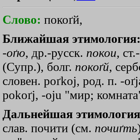
Слово:
покоґй,
Ближайшая этимология
-
оґю
, др.-русск.
покои
, ст
(Супр.), болг.
покоґй
, сер
словен. poґkoj, род. п. -oґ
pokoґj, -оju "мир; комната"
Дальнейшая этимология
слав. почити (см.
почиґть