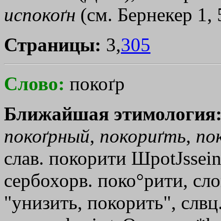
испокоґн
(см. Бернекер 1, 
Страницы:
3,
305
Слово:
покоґр
Ближайшая этимология
покоґрный
,
покориґть
,
по
слав. покорити
ШpotЈssei
сербохорв. поко°рити, слов
"унизить, покорить", слвц.