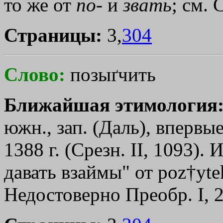
то же от
по
- и
звать
; см.
Страницы:
3,
304
Слово:
позыґчить
Ближайшая этимология
южн., зап. (Даль), впервы
1388 г. (Срезн. II, 1093). 
давать взаймы" от роz†уtе
Недостоверно Преобр. I, 