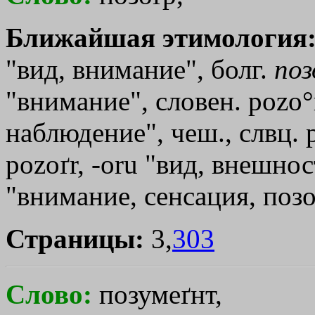
Ближайшая этимология
"вид, внимание", болг.
поз
"внимание", словен. pozo°r
наблюдение", чеш., слвц. 
pozoґr, -оru "вид, внешно
"внимание, сенсация, позо
Страницы:
3,
303
Слово:
позумеґнт,