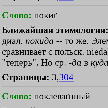
Слово:
покиґ
Ближайшая этимология
диал.
покида
-- то же. Эле
сравнивает с польск. niedak
"теперь". Но ср. -
да
в
куда
Страницы:
3,
304
Слово:
поклеваґнный