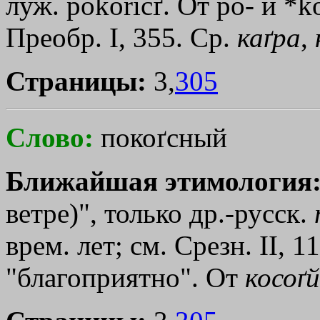
луж. pokoricґ. От ро- и *ko
Преобр. I, 355. Ср.
каґра
,
Страницы:
3,
305
Слово:
покоґсный
Ближайшая этимология
ветре)", только др.-русск.
врем. лет; см. Срезн. II, 1
"благоприятно". От
косоґй