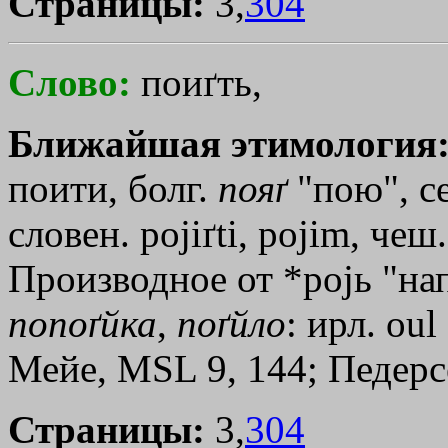
Страницы:
3,
304
Слово:
поиґть,
Ближайшая этимология
поити, болг.
пояґ
"пою", се
словен. pojiґti, pojim, чеш.
Производное от *роjь "на
попоґйка
,
поґйло
: ирл. оu
Мейе, МSL 9, 144; Педерсен
Страницы:
3,
304