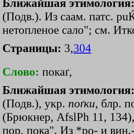
Ближайшая этимология
(Подв.). Из саам. патс. pu
нетопленое сало"; см. Итк
Страницы:
3,
304
Слово:
покаґ,
Ближайшая этимология
(Подв.), укр.
поґки
, блр. п
(Брюкнер, AfslPh 11, 134),
пор, пока". Из *ро- и вин.