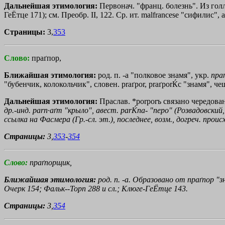
Дальнейшая этимология:
Первонач. "франц. болезнь". Из голл
ГеЁтце 171); см. Преобр. II, 122. Ср. ит. malfrancese "сифилис",
Страницы:
3,
353
Слово:
праґпор,
Ближайшая этимология:
род. п. -а "полковое знамя", укр.
праґ
"бубенчик, колокольчик", словен. рraґроr, рraґроrЌс "знамя", чеш.
Дальнейшая этимология:
Праслав. *роrроrъ связано чередова
др.-инд. parn·aґm "крыло", авест. раrЌnа- "перо" (Розвадовский
ссылка на Фасмера (Гр.-сл. эт.), последнее, возм., догреч. про
Страницы:
3,
353
-
354
Слово:
праґпорщик,
Ближайшая этимология:
род. п. -а. Образовано от
праґпор
"зн
Очерк 154; Фальк--Торп 288 и сл.; Клюге-ГеЁтце 143.
Страницы:
3,
354