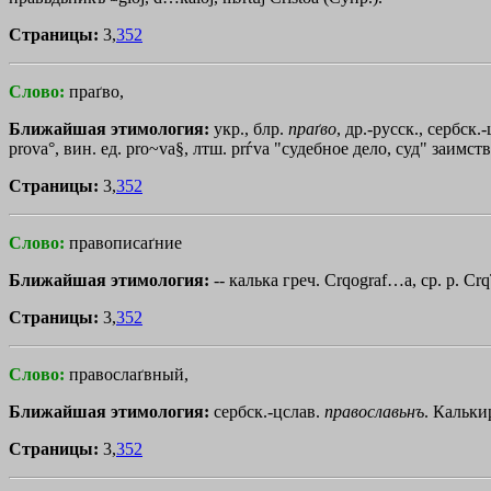
Страницы:
3,
352
Слово:
праґво,
Ближайшая этимология:
укр., блр.
праґво
, др.-русск., сербск.
prova°, вин. ед. pro~va§, лтш. prѓva "судебное дело, суд" заимст
Страницы:
3,
352
Слово:
правописаґние
Ближайшая этимология:
-- калька греч.
Сrqograf…a
, ср. р.
Сrq
Страницы:
3,
352
Слово:
правослаґвный,
Ближайшая этимология:
сербск.-цслав.
православьнъ
. Кальки
Страницы:
3,
352