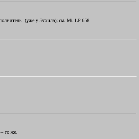
олнитель" (уже у Эсхила); см. Мi. LР 658.
-- то же.