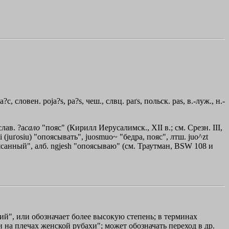
а?с, словен. роjа?s, ра?s, чеш., слвц. paґs, польск. раs, в.-луж., н.-
слав. ?а
сало
"пояс" (Кирилл Иерусалимск., ХII в.; см. Срезн. III,
mi (juґosiu) "опоясывать", juosmuo~ "бедра, пояс", лтш. juo^zt
санный", алб. ngjesh "опоясываю" (см. Траутман, ВSW 108 и
й", или обозначает более высокую степень; в терминах
 на плечах женской рубахи"; может обозначать переход в др.