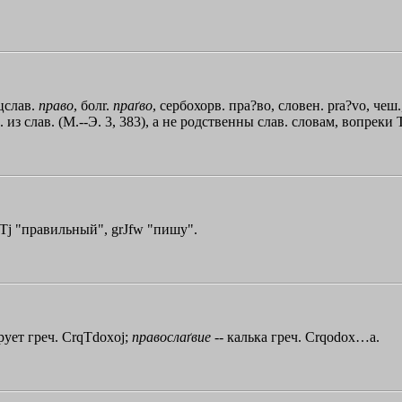
-цслав.
право
, болr.
праґво
, сербохорв. пра?во, словен. рrа?vо, чеш.
в. из слав. (М.--Э. 3, 383), а не родственны слав. словам, вопреки
Тj
"правильный",
grЈfw
"пишу".
рует греч.
СrqТdoxoj
;
правослаґвие
-- калька греч.
Сrqodox…a
.