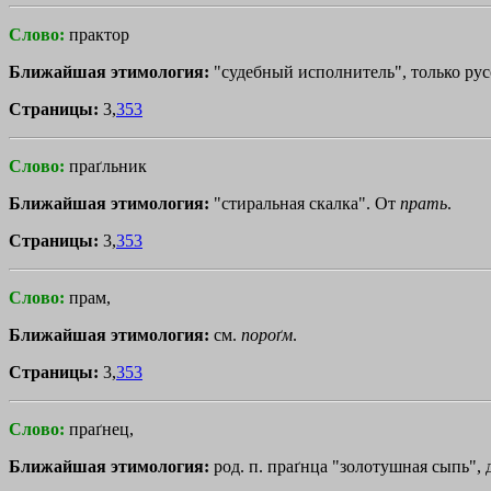
Слово:
практор
Ближайшая этимология:
"судебный исполнитель", только рус
Страницы:
3,
353
Слово:
праґльник
Ближайшая этимология:
"стиральная скалка". От
прать
.
Страницы:
3,
353
Слово:
прам,
Ближайшая этимология:
см.
пороґм
.
Страницы:
3,
353
Слово:
праґнец,
Ближайшая этимология:
род. п. праґнца "золотушная сыпь", д