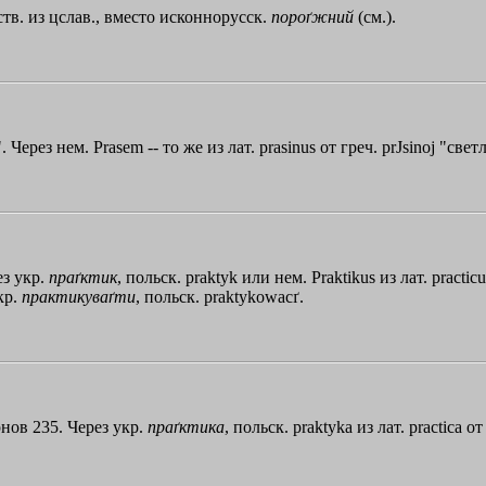
ств. из цслав., вместо исконнорусск.
пороґжний
(см.).
Через нем. Рrаsеm -- то же из лат. prasinus от греч.
prЈsinoj
"светл
ез укр.
праґктик
, польск. рrаktуk или нем. Praktikus из лат. рrасtiс
кр.
практикуваґти
, польск. praktykowacґ.
нов 235. Через укр.
праґктика
, польск. praktyka из лат. рrасtiса о