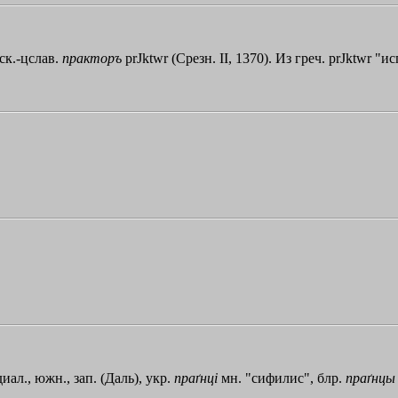
ск.-цслав.
практоръ
prЈktwr
(Срезн. II, 1370). Из греч.
prЈktwr
"исп
иал., южн., зап. (Даль), укр.
праґнцi
мн. "сифилис", блр.
праґнцы