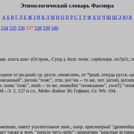
Этимологический словарь Фасмера
А
Б
В
Г
Д
Е
Ж
З
И
К
Л
М
Н
О
П
Р
С
Т
У
Ф
Х
Ц
Ч
Ш
Щ
Э
Ю
Я
534
535
536
537
538
539
540
лав. по
rсъ
zиn»
(Остром., Супр.), болг.
поґяс
, сербохорв. по?jа?с, п
дное от ро-jаsаti; ср. русск.
опояґсать
, от *jasati, откуда русск.-ц
санный", juґosta "пояс", лтш. juo^stа -- то же, лит. juґosti, juґos
ч.
zоma
"пояс",
zиnh
-- то же,
zиnnu
Ї
mi
"опоясываю",
zwstТj
"опоя
 М.--Э. 2, 127 и сл.. Мейе--Вайан 30; Гофман, Gr. Wb. 104.
жениях, имеет усилительное знач., напр.
прастаґрый
"древнейши
ает также в знач. "начало чего-либо":
прараґмки
"красные вставки