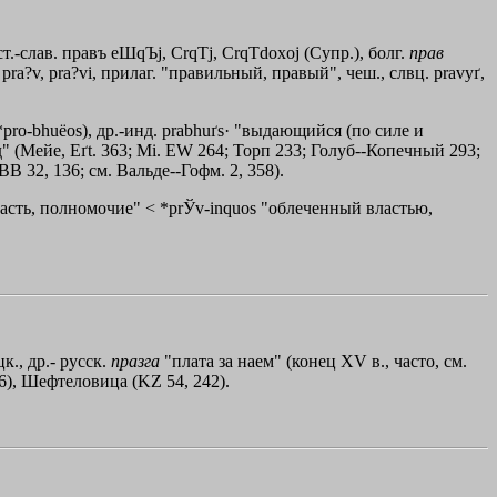
т.-слав. правъ
eШqЪj
,
СrqТj
,
СrqТdoxoj
(Супр.), болг.
прав
а?v, pra?vi, прилаг. "правильный, правый", чеш., слвц. pravyґ,
*pro-bhuёos), др.-инд. prabhuґs· "выдающийся (по силе и
 (Мейе, Eґt. 363; Мi. ЕW 264; Торп 233; Голуб--Копечный 293;
В 32, 136; см. Вальде--Гофм. 2, 358).
власть, полномочие" < *prЎv-inquos "облеченный властью,
к., др.- русск.
празга
"плата за наем" (конец ХV в., часто, см.
6), Шефтеловица (KZ 54, 242).