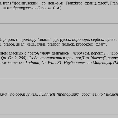
. frans "французский"; ср. нов.-в.-н. Franzbrot "франц. хлеб", F
 а также
француґзская
болеґзнь
(см.).
пiр
, род. п.
праґпору
"знамя", др.-русск.
поропоръ
, сербск.-цслав.
 рrароr, диал. чеш., слвц. рraґроr, польск. рrороrzес "флаг".
нием гласных с *реro§ "лечу, двигаюсь",
пероґ
(см.
переґть
\,
перо
, Qu. Gr. 2, 260). Сюда не относится греч.
porfЪra
"багрец", вопре
исхождения; см. Гофман, Gr. Wb. 281. Неубедительно Маценауэр (LF
амя" по образцу нем. F„hnrich "прапорщик", собственно "знамен