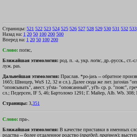
Страницы:
521
522
523
524
525
526
527
528
529
530
531
532
533
Назад на:
1
20
50
100
200
500
Вперед на:
1
20
50
100
200
Слово:
поґяс,
Ближайшая этимология:
род. п. -а, укр.
поґяс
, др.-русск., ст.-с
луж. раs.
Дальнейшая этимология:
Праслав. *ро-jаsъ -- обратное произво
1665; Швицер, WuS 12, 32 и сл.). Далее сюда же лит. juґostas "опоя
"опоясывать", авест. уѓstа- "опоясанный", уѓh- ср. р. "пояс", гре
сл.; Педерсен, IF 5, 46; Бартоломэ 1291; Г. Майер, Alb. Wb. 308;
Страницы:
3,
351
Слово:
пра-.
Ближайшая этимология:
В качестве приставки в именных сло
родства -- более отдаленное родство (
праґдед
,
праґвнук
); выступ