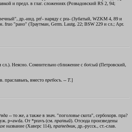
авкой и предл. в глаг. сложениях (Розвадовский RS 2, 94;
"вечный", др.-инд. рrѓ- наряду с рrа- (Зубатый, WZKМ 4, 89 и
-н. fruо "рано" (Траутман, Germ. Lautg. 22; ВSW 229 и сл.; Арr.
2 и сл.). Неясно. Сомнительно сближение с
боґсый
(Петровский,
ав. праславьнъ, вместо
пребосъ
. --
Т
.]
ґвда
-- то же, а также в знач. "поголовье скота", сербохорв. пра?
луж. р«аwdа. От *рrаvъ (см.
праґвый
). Отсюда произведены
ое название (Хаверс 114),
праґведник
, др.-русск., ст.-слав.