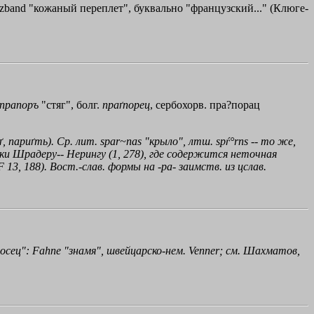
ranzband "кожаный переплет", буквально "французский..." (Клюге-
прапоръ
"стяг", болг.
праґпорец
, сербохорв. пра?порац
ґ
,
париґть
). Ср. лит. sраr~nаs "крыло", лтш. spѓ°rns -- то же,
ки Шрадеру-- Нерингу (1, 278), где содержится неточная
 13, 188). Вост.-слав. формы на -
ра
- заимств. из цслав.
осец": Fahne "знамя", швейцарско-нем. Venner; см. Шахматов,