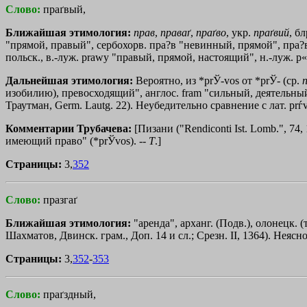
Слово:
праґвый,
Ближайшая этимология:
прав
,
праваґ
,
праґво
, укр.
праґвий
, б
"прямой, правый", сербохорв. пра?в "невинный, прямой", пра?виЇ
польск., в.-луж. рrаwу "правый, прямой, настоящий", н.-луж. р«
Дальнейшая этимология:
Вероятно, из *рrЎ-vоs от *рrЎ- (ср.
изобилию), превосходящий", англос. fram "сильный, деятельный
Траутман, Germ. Lautg. 22). Неубедительно сравнение с лат. pr
Комментарии Трубачева:
[Пизани ("Rendiconti Ist. Lomb.", 74,
имеющий право" (*prЎvos). --
Т
.]
Страницы:
3,
352
Слово:
празгаґ
Ближайшая этимология:
"аренда", арханг. (Подв.), олонецк. 
Шахматов, Двинск. грам., Доп. 14 и сл.; Срезн. II, 1364). Нея
Страницы:
3,
352
-
353
Слово:
праґздный,