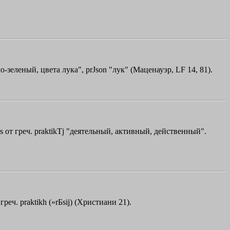
о-зеленый, цвета лука",
prЈson
"лук" (Маценауэр, LF 14, 81).
us от греч.
praktikТj
"деятельный, активный, действенный".
т греч.
praktikh
(»
rБsij
) (Христиани 21).