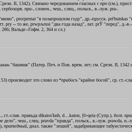
резн. II, 1342). Связано чередованием гласных с
про
(см.), прист
г., сербохорв.
пра
-, словен., чеш., слвц., польск., в.-луж. рrа-.
 "мимо", рroґреrnаi "в позапрошлом году", др.-прусск. prѓbutskas 
атт.
prу
-- то же,
prwpљrusi
"два года назад", лат. рrЎ "перед", д.-в.
. 286; Вальде--Гофм. 2, 364 и сл.)
шьнь
"башмак" (Патер. Печ. и Пов. врем. лет; см. Срезн. II, 134
53) производит это слово из *
прабосъ
"крайне босой", ср. ст.-сл
к., ст.-слав. правьда
dikaiosЪnh
,
d…kaion
,
ўl»qeia
(Супр.), болr.
пра
е дело", чеш., слвц. pravda "правда", польск., в.-луж. рrаwdа, н.-
),
праґведный
, диал. также "леший", задабривающее табуистическ