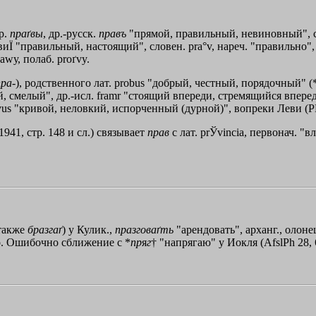
лр.
праґвы
, др.-русск.
правъ
"прямой, правильный, невиновный", с
 "правильный, настоящий", словен. pra°v, нареч. "правильно", рr
аwу, полаб. proґvy.
пра
-), родственного лат. probus "добрый, честный, порядочный" (
, смелый", др.-исл. framr "стоящий впереди, стремящийся вперед"
ѓvus "кривой, неловкий, испорченный (дурной)", вопреки Леви (РВ
 1941, стр. 148 и сл.) связывает
прав
с лат. prЎvincia, первонач. "
(также
бразгаґ
) у Кулик.,
празговаґть
"арендовать", арханг., олонец
сно. Ошибочно сближение с *
пр
я
г
†
"напрягаю" у Иокля (AfslPh 28, 