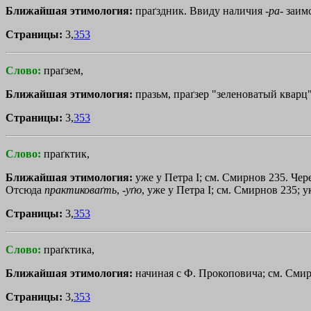
Ближайшая этимология:
праґздник. Ввиду наличия -
ра
- заим
Страницы:
3,
353
Слово:
праґзем,
Ближайшая этимология:
празьм, праґзер "зеленоватый кварц". 
Страницы:
3,
353
Слово:
праґктик,
Ближайшая этимология:
уже у Петра I; см. Смирнов 235. Чер
Отсюда
практиковаґть
, -
уґю
, уже у Петра I; см. Смирнов 235; у
Страницы:
3,
353
Слово:
праґктика,
Ближайшая этимология:
начиная с Ф. Прокоповича; см. Смир
Страницы:
3,
353