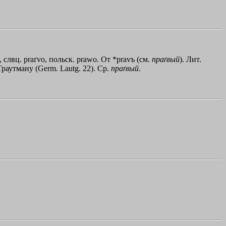
, слвц. praґvo, польск. рrаwо. От *рrаvъ (см.
праґвый
). Лит.
 Траутману (Germ. Lautg. 22). Ср.
праґвый
.