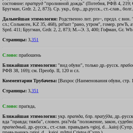
состояние:
праґпруд
"проливной дождь" (Потебня, РФВ 4, 219; С
Бругман, Grdr. 2, 2, 873). Ср. укр., блр., др.русск., ст.-слав., бол
Дальнейшая этимология:
Родственно лит. pro~, предл. с вин.
сл.; Сольмсен, KZ 35, 468), prѓtaґr "рано, утром", гомер.
prwЋ
, 
Sprd. 411; Бругман, Grdr. 2, 2, 873; М.--Э. 3, 400; Гофман, Gr. Wb
Страницы:
3,
351
Слово:
прабошень
Ближайшая этимология:
"вид обуви", только др.-русск.
прабо
РФВ 38, 169); см. Преобр. II, 120 и сл.
Комментарии Трубачева:
[Вахрос (Наименования обуви, стр. 1
Страницы:
3,
351
Слово:
праґвда,
Ближайшая этимология:
укр.
праґвда
, блр.
праґуўда
, др.-русс
вда "правда; тяжба", словен. pra?vda "положение, закон, судебно
праґведный
, др.-русск., ст.-слав. правьдьнъ
¤gioj
,
d…kaioj
(Супр.
правьдьникъ
¤gioj
,
d…kaioj
,
mЈrtuj
Cristoа
(Супр.).