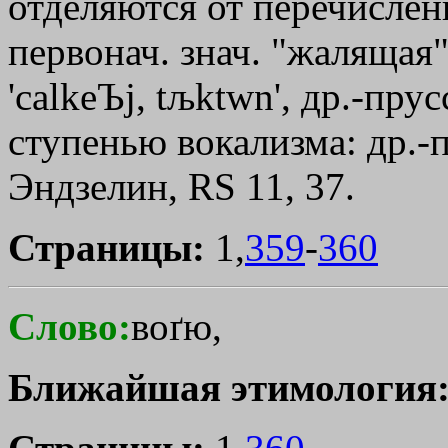
отделяются от перечислен
первонач. знач. "жалящая" 
'
calkeЪj
,
tљktwn
', др.-пру
ступенью вокализма: др.-п
Эндзелин, RS 11, 37.
Страницы:
1,
359
-
360
Слово:
воґю,
Ближайшая этимология