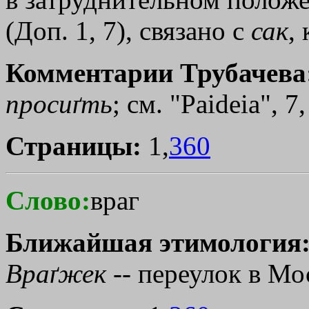
(Доп. 1, 7), связано с
сак
,
Комментарии Трубачева
просиґть
; см. "Paideia", 7
Страницы:
1,
360
Слово:
враг
Ближайшая этимология
Враґжек
-- переулок в Мо