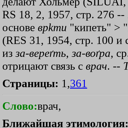
делают Хольмер (SILUAІ, 1
RS 18, 2, 1957, стр. 276 -
основе
вр
kти
"кипеть" > "
(RES 31, 1954, стр. 100 и
из
за
-
вереґть
,
за
-
воґра
, с
отрицают связь с
врач
. --
Страницы:
1,
361
Слово:
врач,
Ближайшая этимология