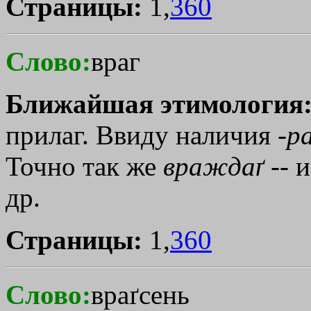
Страницы:
1,
360
Слово:
враг
Ближайшая этимология
прилаг. Ввиду наличия -
р
Точно так же
враждаґ
-- и
др.
Страницы:
1,
360
Слово:
враґсень