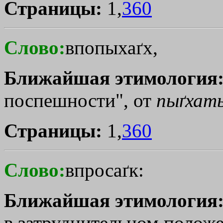
Страницы:
1,
360
Слово:
впопыхаґх,
Ближайшая этимология
поспешности", от
пыґхат
Страницы:
1,
360
Слово:
впросаґк:
Ближайшая этимология
в затруднительном полож