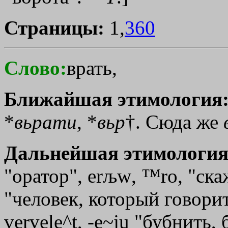
Страницы:
1,
360
Слово:
врать,
Ближайшая этимология
*
вьрати
, *
вьр
†
. Сюда же
Дальнейшая этимология
"оратор",
erљw
,
™rо
, "ска
"человек, который говорит
vervele^t, -e~ju "бубнить,