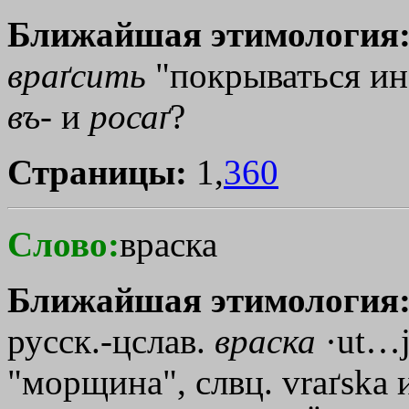
Ближайшая этимология
враґсить
"покрываться ине
въ
- и
росаґ
?
Страницы:
1,
360
Слово:
враска
Ближайшая этимология
русск.-цслав.
враска
·ut…
"морщина", слвц. vraґska и