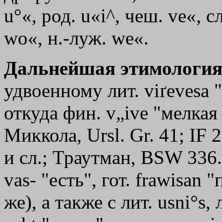
u°«, род. u«i^, чеш. ve«, с
wo«, н.-луж. we«.
Дальнейшая этимология
удвоенному лит. viґevesa "
откуда фин. v„ive "мелкая
Миккола, Ursl. Gr. 41; IF 
и сл.; Траутман, BSW 336.
vas- "есть", гот. frawisan 
же), а также с лит. usni°s,