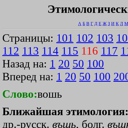
Этимологическ
А
Б
В
Г
Д
Е
Ж
З
И
К
Л
Страницы:
101
102
103
10
112
113
114
115
116
117
1
Назад на:
1
20
50
100
Вперед на:
1
20
50
100
20
Слово:
вошь
Ближайшая этимология
др.-русск.
въшь
, болг.
въш