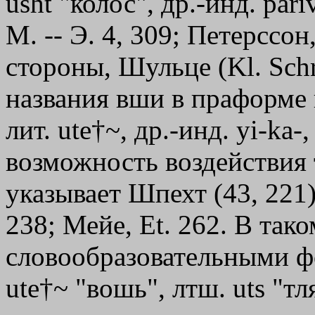
usht "колос", др.-инд. pari
М. -- Э. 4, 309; Петерссон
стороны, Шульце (Kl. Schr
названия вши в праформе н
лит. ute†~, др.-инд. yі-ka-
возможность воздействия 
указывает Шпехт (43, 221)
238; Мейе, Et. 262. В так
словообразовательными фор
ute†~ "вошь", лтш. uts "тля