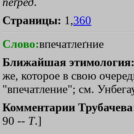
пеґред
.
Страницы:
1,
360
Слово:
впечатлеґние
Ближайшая этимология
же, которое в свою очеред
"впечатление"; см. Унбега
Комментарии Трубачева
90 --
Т
.]