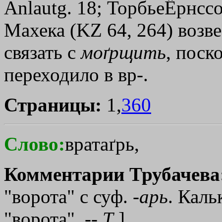
Anlautg. 18; ТорбьеЁрнсс
Махека (KZ 64, 264) возве
связать с
моґрщить
, поск
переходило в вр-.
Страницы:
1,
360
Слово:
вратаґрь,
Комментарии Трубачева
"ворота" с суф. -
арь
. Каль
"ворота". --
Т
.]