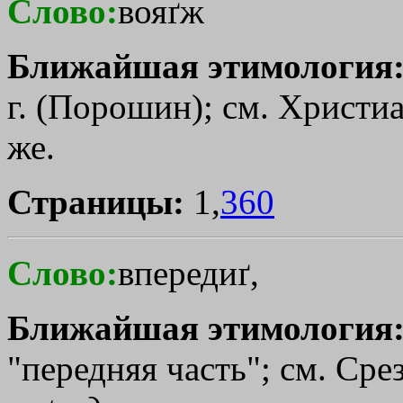
Слово:
вояґж
Ближайшая этимология
г. (Порошин); см. Христиа
же.
Страницы:
1,
360
Слово:
впередиґ,
Ближайшая этимология
"передняя часть"; см. Срез