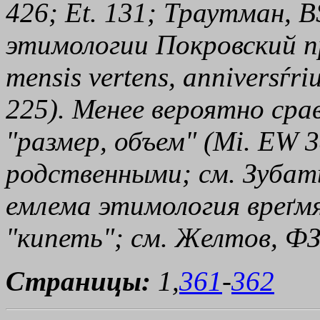
426; Et. 131; Траутман, 
этимологии Покровский пр
mensis vertens, anniversѓr
225). Менее вероятно срав
"размер, объем" (Mi. EW 3
родственными; см. Зубаты
емлема этимология
вреґм
"кипеть"; см. Желтов, ФЗ,
Страницы:
1,
361
-
362