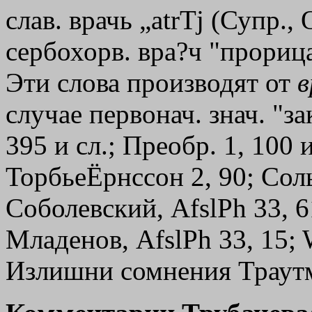
слав. врачь
„atrТj
(Супр., 
сербохорв. вра?ч "прорица
Эти слова производят от
в
случае первонач. знач. "з
395 и сл.; Преобр. 1, 100 и
ТорбьеЁрнссон 2, 90; Сольм
Соболевский, AfslPh 33, 6
Младенов, AfslPh 33, 15; 
Излишни сомнения Траутм