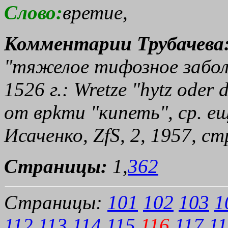
Слово:
вретие,
Комментарии Трубачева
"тяжелое тифозное забол
1526 г.: Wretze "hytz oder
от
вр
kти
"кипеть", ср. еще
Исаченко, ZfS, 2, 1957, стр
Страницы:
1,
362
Страницы:
101
102
103
1
112
113
114
115
116
117
11