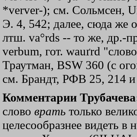
*verver-); см. Сольмсен, Un
Э. 4, 542; далее, сюда же 
лтш. va°rds -- то же, др.-п
verbum, гот. wauґrd "слово
Траутман, BSW 360 (с огов
см. Брандт, РФВ 25, 214 и
Комментарии Трубачева
слово
врать
только велико
целесообразнее видеть в н