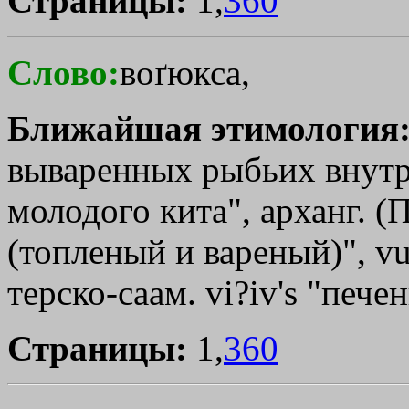
Страницы:
1,
360
Слово:
воґюкса,
Ближайшая этимология
вываренных рыбьих внутре
молодого кита", арханг. (П
(топленый и вареный)", vuo
терско-саам. vi?iv's "пече
Страницы:
1,
360