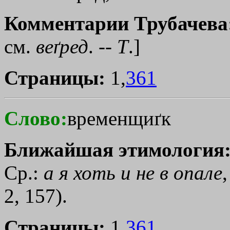
Комментарии Трубачева
см.
веґред
. --
Т
.]
Страницы:
1,
361
Слово:
временщиґк
Ближайшая этимология
Ср.:
а
я
хоть
и
не
в
опале
2, 157).
Страницы:
1,
361