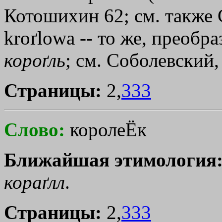
Котошихин 62; см. также С
kroґlowa -- то же, преобр
короґль
; см. Соболевский,
Страницы:
2,
333
Слово:
королеЁк
Ближайшая этимология
кораґлл
.
Страницы:
2,
333