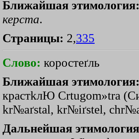
Ближайшая этимология
керста
.
Страницы:
2,
335
Слово:
коростеґль
Ближайшая этимология
краст
kлЮ
Сrtugom»tra
(Си
kr№aґstal, kr№iґstel, chr№a
Дальнейшая этимология