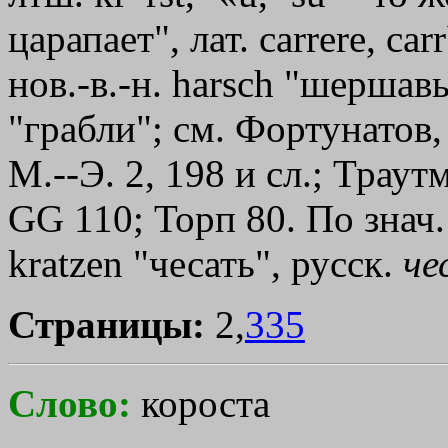
царапает", лат. саrrеrе, са
нов.-в.-н. harsch "шершавы
"грабли"; см. Фортунатов,
М.--Э. 2, 198 и сл.; Трау
GG 110; Торп 80. По знач. 
kratzen "чесать", русск.
че
Страницы:
2,
335
Слово:
короста