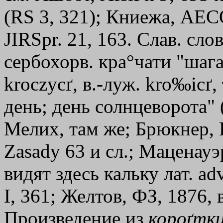
(RS 3, 321); Книежа, АЕСО
JIRSpr. 21, 163. Слав. слов
сербохорв. кра°чати "шага
kroczycґ, в.-луж. kro‰icґ
день; день солнцеворота" 
Мелих, там же; Брюкнер, 
Zasady 63 и сл.; Маценауэ
видят здесь кальку лат. a
I, 361; Желтов, ФЗ, 1876, в
Произведение из
короґтк