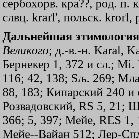
сербохорв. кра??, род. п. кр
слвц. kraґl
'
, польск. kroґl, 
Дальнейшая этимология
Великого
; д.-в.-н. Karal, 
Бернекер 1, 372 и сл.; Мi
116; 42, 138; Sљ. 269; Мл
88, 183; Кипарский 240 и с
Розвадовский, RS 5, 21; Шв
366; 5, 397; Мейе, RЕS 1, 
Мейе--Вайан 512; Лер-Спл