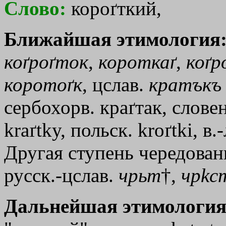
Слово:
короґткий,
Ближайшая этимология
коґроґток
,
короткаґ
,
коґр
коротоґк
, цслав.
кратъкъ
сербохорв. краґтак, словен.
kraґtky, польск. kroґtki, в.
Другая ступень чередован
русск.-цслав.
чрьт
†
,
чр
kс
Дальнейшая этимология