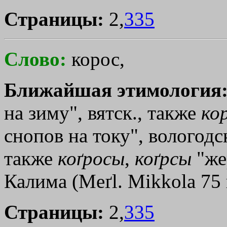
Страницы:
2,
335
Слово:
корос,
Ближайшая этимология
на зиму", вятск., также
ко
снопов на току", вологод
также
коґросы
,
коґрсы
"же
Калима (Мeґl. Мikkola 75 
Страницы:
2,
335