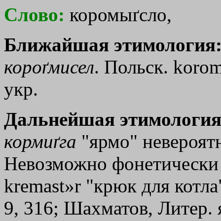
Слово:
коромыґсло,
Ближайшая этимология
короґмисел
. Польск. kоrо
укр.
Дальнейшая этимология
кормиґга
"ярмо" невероятн
Невозможно фонетически 
kremast»r
"крюк для котла
9, 316; Шахматов, Литер. 