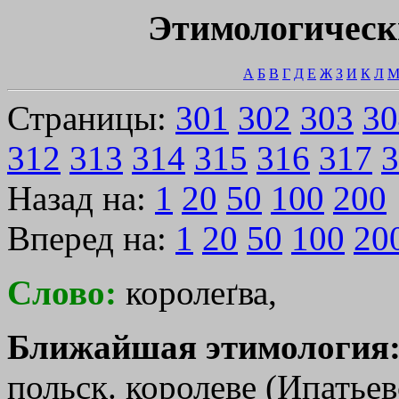
Этимологическ
А
Б
В
Г
Д
Е
Ж
З
И
К
Л
Страницы:
301
302
303
30
312
313
314
315
316
317
3
Назад на:
1
20
50
100
200
Вперед на:
1
20
50
100
20
Слово:
королеґва,
Ближайшая этимология
польск. королеве (Ипатьевс