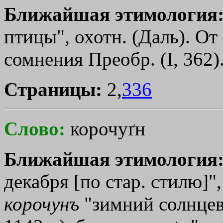
Ближайшая этимология
птицы", охотн. (Даль). От
сомнения Преобр. (I, 362)
Страницы:
2,
336
Слово:
корочуґн
Ближайшая этимология
декабря [по стар. стилю]",
корочунъ
"зимний солнцево