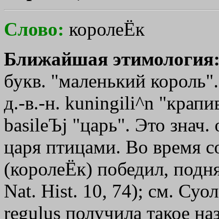
Слово:
королеЁк
Ближайшая этимология
букв. "маленький король". 
д.-в.-н. kuningili^n "крапи
basileЪj
"царь". Это знач.
царя птицами. Во время с
(королеЁк) победил, подн
Nat. Hist. 10, 74); см. Суо
regulus получила такое на