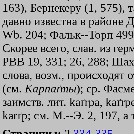
163), Бернекеру (1, 575),
давно известна в районе Д
Wb. 204; Фальк--Торп 499;
Скорее всего, слав. из гер
РВВ 19, 331; 26, 288; Шах
слова, возм., происходят
(см.
Карпаґты
); ср. Фасм
заимств. лит. kaґrpa, kaґrp
kаrґр; см. М.--Э. 2, 197, 
Страницы:
2,
334
-
335