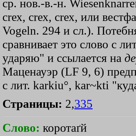
ср. нов.-в.-н. Wiesenknarr
сrех, сrех, сrех, или вестф
Vogeln. 294 и сл.). Потебн
сравнивает это слово с лит.
ударяю" и ссылается на
де
Маценауэр (LF 9, 6) пред
с лит. karkiu°, kar~kti "куд
Страницы:
2,
335
Слово:
коротаґй