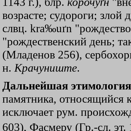
1143 г.), блр.
корочуґн
"вне
возрасте; судороги; злой
слвц. kra‰uґn "рождество
"рождественский день; так
(Младенов 256), сербохор
н.
Крачуниште
.
Дальнейшая этимология
памятника, относящийся к
исключает рум. происхожд
603), Фасмеру (Гр.-сл. эт.