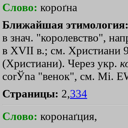
Слово:
короґна
Ближайшая этимология
в знач. "королевство", на
в XVII в.; см. Христиани 
(Христиани). Через укр.
к
соrЎnа "венок", см. Мi. Е
Страницы:
2,
334
Слово:
коронаґция,