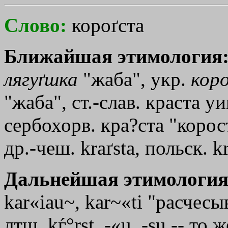
Слово:
короґста
Ближайшая этимология
лягуґшка
"жаба", укр.
кор
"жаба", ст.-слав. краста
yи
сербохорв. кра?ста "корост
др.-чеш. kraґsta, польск. k
Дальнейшая этимология
kar«iau~, kar~«ti "расчесы
лтш. kѓ°rst, -«u, -su -- то ж