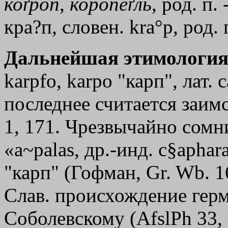
коґроп
,
коропеґль
, род. п. 
кра?п, словен. kra°p, род. 
Дальнейшая этимология
kаrрfо, kаrро "карп", лат. 
последнее считается заимс
1, 171. Чрезвычайно сомни
«a~раlаs, др.-инд. с§арhаr
"карп" (Гофман, Gr. Wb. 1
Слав. происхождение герм
Соболевскому (AfslPh 33,