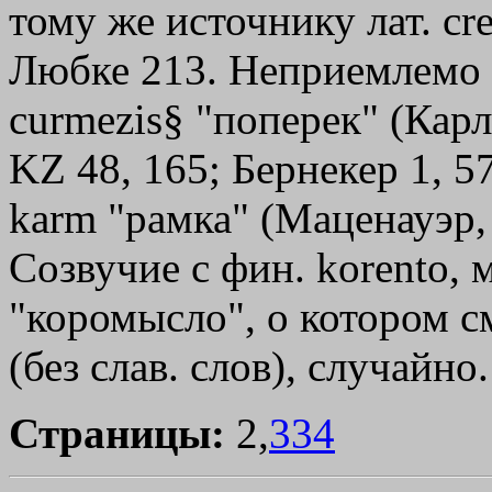
тому же источнику лат. cr
Любке 213. Неприемлемо 
curmezis§ "поперек" (Кар
KZ 48, 165; Бернекер 1, 57
karm "рамка" (Маценауэр, 
Созвучие с фин. korento, мо
"коромысло", о котором см
(без слав. слов), случайно.
Страницы:
2,
334