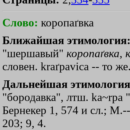
Слово:
коропаґвка
Ближайшая этимология
"шершавый"
коропаґвка
,
словен. kraґpavica -- то же
Дальнейшая этимология
"бородавка", лтш. ka~rpa 
Бернекер 1, 574 и сл.; М.-
203; 9, 4.