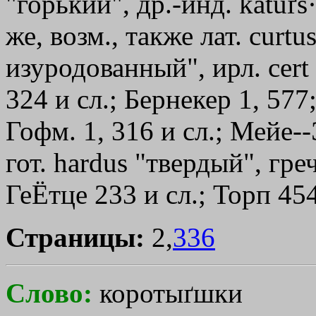
"горький", др.-инд. katuґs
же, возм., также лат. curt
изуродованный", ирл. сеrt
324 и сл.; Бернекер 1, 57
Гофм. 1, 316 и сл.; Мейе-
гот. hardus "твердый", гре
ГеЁтце 233 и сл.; Торп 454
Страницы:
2,
336
Слово:
коротыґшки