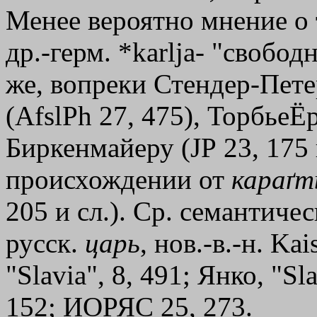
Менее вероятно мнение о 
др.-герм. *karlja- "свобод
же, вопреки Стендер-Петер
(AfslPh 27, 475), ТорбьеЁр
Биркенмайеру (JР 23, 175 
происхождении от
караґт
205 и сл.). Ср. семантичес
русск.
царь
, нов.-в.-н. Ka
"Slavia", 8, 491; Янко, "S
152; ИОРЯС 25, 273.