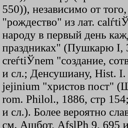
550)), независимо от того,
"рождество" из лат. calѓ
народу в первый день каж
праздниках" (Пушкарю I, 3
creѓtiЎnem "создание, сот
и сл.; Денсушиану, Hist. I. 
jejіnium "христов пост" (Шу
rom. Philol., 1886, стр 154
и сл.). Более вероятно сла
см. Ашбот, AfslPh 9, 695 и